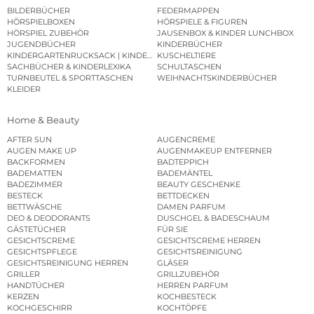
BILDERBÜCHER
FEDERMAPPEN
HÖRSPIELBOXEN
HÖRSPIELE & FIGUREN
HÖRSPIEL ZUBEHÖR
JAUSENBOX & KINDER LUNCHBOX
JUGENDBÜCHER
KINDERBÜCHER
KINDERGARTENRUCKSACK | KINDERGARTENBEUTEL
KUSCHELTIERE
SACHBÜCHER & KINDERLEXIKA
SCHULTASCHEN
TURNBEUTEL & SPORTTASCHEN
WEIHNACHTSKINDERBÜCHER
KLEIDER
Home & Beauty
AFTER SUN
AUGENCREME
AUGEN MAKE UP
AUGENMAKEUP ENTFERNER
BACKFORMEN
BADTEPPICH
BADEMATTEN
BADEMÄNTEL
BADEZIMMER
BEAUTY GESCHENKE
BESTECK
BETTDECKEN
BETTWÄSCHE
DAMEN PARFUM
DEO & DEODORANTS
DUSCHGEL & BADESCHAUM
GÄSTETÜCHER
FÜR SIE
GESICHTSCREME
GESICHTSCREME HERREN
GESICHTSPFLEGE
GESICHTSREINIGUNG
GESICHTSREINIGUNG HERREN
GLÄSER
GRILLER
GRILLZUBEHÖR
HANDTÜCHER
HERREN PARFUM
KERZEN
KOCHBESTECK
KOCHGESCHIRR
KOCHTÖPFE