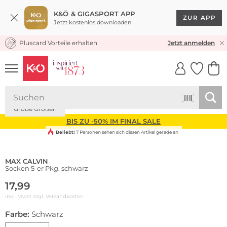
K&Ö & GIGASPORT APP
ZUR APP
Jetzt kostenlos downloaden
Pluscard Vorteile erhalten
KOSTENLOSER VERSAND* & RÜCKVERSAND
Jetzt anmelden
Multi Pack
UNSERE APP
CLICK &
CLICK &
COLLECT
RESERVE
Nachhaltig
Große Größen
BIS ZU -50% IM FINAL SALE
Beliebt!
7 Personen sehen sich diesen Artikel gerade an
MAX CALVIN
Socken 5-er Pkg. schwarz
17,99
inkl. Mwst zzgl.
Versandkosten
Farbe:
Schwarz