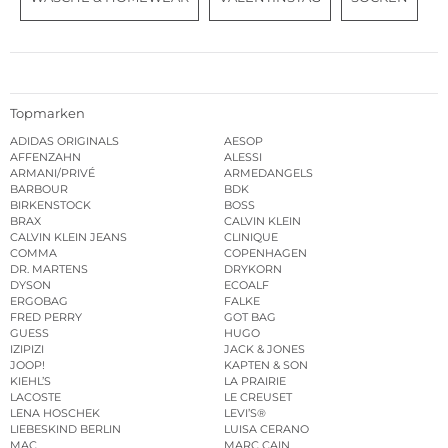
Topmarken
ADIDAS ORIGINALS
AESOP
AFFENZAHN
ALESSI
ARMANI/PRIVÉ
ARMEDANGELS
BARBOUR
BDK
BIRKENSTOCK
BOSS
BRAX
CALVIN KLEIN
CALVIN KLEIN JEANS
CLINIQUE
COMMA
COPENHAGEN
DR. MARTENS
DRYKORN
DYSON
ECOALF
ERGOBAG
FALKE
FRED PERRY
GOT BAG
GUESS
HUGO
IZIPIZI
JACK & JONES
JOOP!
KAPTEN & SON
KIEHL’S
LA PRAIRIE
LACOSTE
LE CREUSET
LENA HOSCHEK
LEVI’S®
LIEBESKIND BERLIN
LUISA CERANO
MAC
MARC CAIN