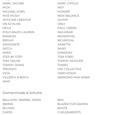
MARC JACOBS
MARC O’POLO
MCM
MEY
MICHAEL KORS
MONARI
MOS MOSH
NEW BALANCE
OFFICINE CREATIVE
OLYMP
ON SCHUHE
ONLY
OPUS
PAUL GREEN
POLO RALPH LAUREN
RAGWEAR
RAINKISS
REISENTHEL
REPLAY
RICHROYAL
SAMSONITE
SANETTA
SATCH
SKINY
SMEG
SOMEDAY
STEP BY STEP
TOM FORD
TOM TAILOR
TOMMY HILFIGER
TOMMY JEANS
TONIES
TRIUMPH
VEE COLLECTIVE
VEJA
VERO MODA
VILLEROY & BOCH
WEEKEND MAX MARA
WMF
Damenmode & Schuhe
BALLOON / BARREL JEANS
BHS
BIKINIS
BLAZER FÜR DAMEN
BLUSEN
BOOTS
CAPES
CHELSEABOOTS