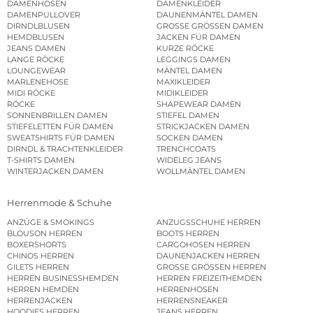
DAMENHOSEN
DAMENKLEIDER
DAMENPULLOVER
DAUNENMÄNTEL DAMEN
DIRNDLBLUSEN
GROSSE GRÖSSEN DAMEN
HEMDBLUSEN
JACKEN FÜR DAMEN
JEANS DAMEN
KURZE RÖCKE
LANGE RÖCKE
LEGGINGS DAMEN
LOUNGEWEAR
MÄNTEL DAMEN
MARLENEHOSE
MAXIKLEIDER
MIDI RÖCKE
MIDIKLEIDER
RÖCKE
SHAPEWEAR DAMEN
SONNENBRILLEN DAMEN
STIEFEL DAMEN
STIEFELETTEN FÜR DAMEN
STRICKJACKEN DAMEN
SWEATSHIRTS FÜR DAMEN
SOCKEN DAMEN
DIRNDL & TRACHTENKLEIDER
TRENCHCOATS
T-SHIRTS DAMEN
WIDELEG JEANS
WINTERJACKEN DAMEN
WOLLMÄNTEL DAMEN
Herrenmode & Schuhe
ANZÜGE & SMOKINGS
ANZUGSSCHUHE HERREN
BLOUSON HERREN
BOOTS HERREN
BOXERSHORTS
CARGOHOSEN HERREN
CHINOS HERREN
DAUNENJACKEN HERREN
GILETS HERREN
GROSSE GRÖSSEN HERREN
HERREN BUSINESSHEMDEN
HERREN FREIZEITHEMDEN
HERREN HEMDEN
HERRENHOSEN
HERRENJACKEN
HERRENSNEAKER
HOODIES HERREN
JEANS HERREN