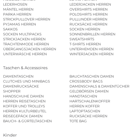
LEDERHOSEN
LEDERJACKEN HERREN
MÄNTEL HERREN
OVERSHIRTS HERREN
PARKA HERREN
POLOSHIRTS HERREN
STRICKPULLOVER HERREN
PULLUNDER HERREN
PYJAMAS HERREN
RUCKSÄCKE HERREN
SAKKOS
SOCKEN HERREN
SOCKEN MULTIPACKS
SONNENBRILLEN HERREN
STRICKJACKEN HERREN
SWEATSHIRTS
TRACHTENMODE HERREN
T-SHIRTS HERREN
ÜBERGANGSJACKEN HERREN
UNTERHEMDEN HERREN
UNTERWÄSCHE HERREN
WINTERJACKEN HERREN
Taschen & Accessoires
DAMENTASCHEN
BAUCHTASCHEN DAMEN
CLUTCHES UND MINIBAGS
CROSSBODY BAGS
DAMENRUCKSÄCKE
DAMENSCHALS & DAMENTÜCHER
SHOPPER
GELDBÖRSEN DAMEN
HANDSCHUHE DAMEN
HANDTASCHEN
HERREN REISETASCHEN
HARTSCHALENKOFFER
KOFFER UND TROLLEYS
HERREN KOFFER
HERREN KULTURBEUTEL
LAPTOPTASCHEN
REISEGEPÄCK DAMEN
RUCKSÄCKE HERREN
BAUCH- & GÜRTELTASCHEN
TOTE BAG
Kinder