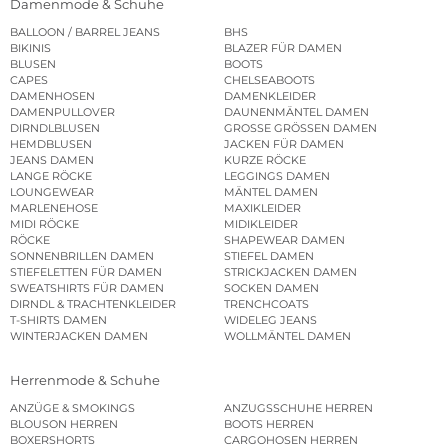
Damenmode & Schuhe
BALLOON / BARREL JEANS
BHS
BIKINIS
BLAZER FÜR DAMEN
BLUSEN
BOOTS
CAPES
CHELSEABOOTS
DAMENHOSEN
DAMENKLEIDER
DAMENPULLOVER
DAUNENMÄNTEL DAMEN
DIRNDLBLUSEN
GROSSE GRÖSSEN DAMEN
HEMDBLUSEN
JACKEN FÜR DAMEN
JEANS DAMEN
KURZE RÖCKE
LANGE RÖCKE
LEGGINGS DAMEN
LOUNGEWEAR
MÄNTEL DAMEN
MARLENEHOSE
MAXIKLEIDER
MIDI RÖCKE
MIDIKLEIDER
RÖCKE
SHAPEWEAR DAMEN
SONNENBRILLEN DAMEN
STIEFEL DAMEN
STIEFELETTEN FÜR DAMEN
STRICKJACKEN DAMEN
SWEATSHIRTS FÜR DAMEN
SOCKEN DAMEN
DIRNDL & TRACHTENKLEIDER
TRENCHCOATS
T-SHIRTS DAMEN
WIDELEG JEANS
WINTERJACKEN DAMEN
WOLLMÄNTEL DAMEN
Herrenmode & Schuhe
ANZÜGE & SMOKINGS
ANZUGSSCHUHE HERREN
BLOUSON HERREN
BOOTS HERREN
BOXERSHORTS
CARGOHOSEN HERREN