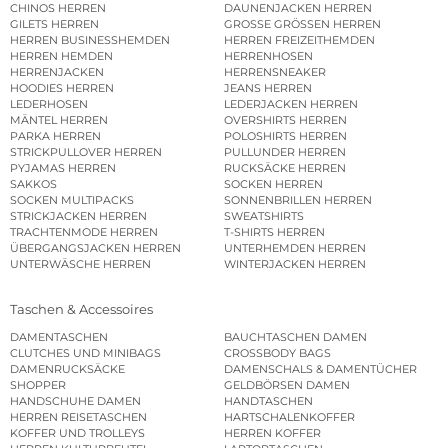
CHINOS HERREN
DAUNENJACKEN HERREN
GILETS HERREN
GROSSE GRÖSSEN HERREN
HERREN BUSINESSHEMDEN
HERREN FREIZEITHEMDEN
HERREN HEMDEN
HERRENHOSEN
HERRENJACKEN
HERRENSNEAKER
HOODIES HERREN
JEANS HERREN
LEDERHOSEN
LEDERJACKEN HERREN
MÄNTEL HERREN
OVERSHIRTS HERREN
PARKA HERREN
POLOSHIRTS HERREN
STRICKPULLOVER HERREN
PULLUNDER HERREN
PYJAMAS HERREN
RUCKSÄCKE HERREN
SAKKOS
SOCKEN HERREN
SOCKEN MULTIPACKS
SONNENBRILLEN HERREN
STRICKJACKEN HERREN
SWEATSHIRTS
TRACHTENMODE HERREN
T-SHIRTS HERREN
ÜBERGANGSJACKEN HERREN
UNTERHEMDEN HERREN
UNTERWÄSCHE HERREN
WINTERJACKEN HERREN
Taschen & Accessoires
DAMENTASCHEN
BAUCHTASCHEN DAMEN
CLUTCHES UND MINIBAGS
CROSSBODY BAGS
DAMENRUCKSÄCKE
DAMENSCHALS & DAMENTÜCHER
SHOPPER
GELDBÖRSEN DAMEN
HANDSCHUHE DAMEN
HANDTASCHEN
HERREN REISETASCHEN
HARTSCHALENKOFFER
KOFFER UND TROLLEYS
HERREN KOFFER