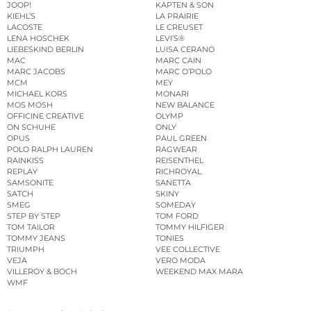
JOOP!
KAPTEN & SON
KIEHL’S
LA PRAIRIE
LACOSTE
LE CREUSET
LENA HOSCHEK
LEVI’S®
LIEBESKIND BERLIN
LUISA CERANO
MAC
MARC CAIN
MARC JACOBS
MARC O’POLO
MCM
MEY
MICHAEL KORS
MONARI
MOS MOSH
NEW BALANCE
OFFICINE CREATIVE
OLYMP
ON SCHUHE
ONLY
OPUS
PAUL GREEN
POLO RALPH LAUREN
RAGWEAR
RAINKISS
REISENTHEL
REPLAY
RICHROYAL
SAMSONITE
SANETTA
SATCH
SKINY
SMEG
SOMEDAY
STEP BY STEP
TOM FORD
TOM TAILOR
TOMMY HILFIGER
TOMMY JEANS
TONIES
TRIUMPH
VEE COLLECTIVE
VEJA
VERO MODA
VILLEROY & BOCH
WEEKEND MAX MARA
WMF