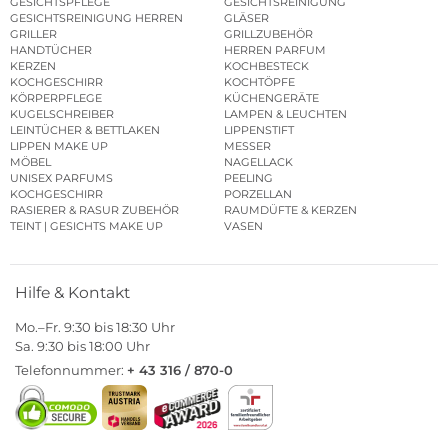
GESICHTSPFLEGE
GESICHTSREINIGUNG
GESICHTSREINIGUNG HERREN
GLÄSER
GRILLER
GRILLZUBEHÖR
HANDTÜCHER
HERREN PARFUM
KERZEN
KOCHBESTECK
KOCHGESCHIRR
KOCHTÖPFE
KÖRPERPFLEGE
KÜCHENGERÄTE
KUGELSCHREIBER
LAMPEN & LEUCHTEN
LEINTÜCHER & BETTLAKEN
LIPPENSTIFT
LIPPEN MAKE UP
MESSER
MÖBEL
NAGELLACK
UNISEX PARFUMS
PEELING
KOCHGESCHIRR
PORZELLAN
RASIERER & RASUR ZUBEHÖR
RAUMDÜFTE & KERZEN
TEINT | GESICHTS MAKE UP
VASEN
Hilfe & Kontakt
Mo.–Fr. 9:30 bis 18:30 Uhr
Sa. 9:30 bis 18:00 Uhr
Telefonnummer:
+ 43 316 / 870-0