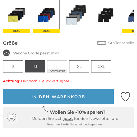
DEAL
DEAL
DE
Größe:
Größentabelle
Welche Größe passt mir?
S
M
L
XL
XXL
Alternativen
Achtung:
Nur noch 1 Stück verfügbar!
IN DEN WARENKORB
Wollen Sie -10% sparen?
Melden Sie sich
jetzt
für den Newsletter an.
Beachten Sie die Gutscheinbedingungen.