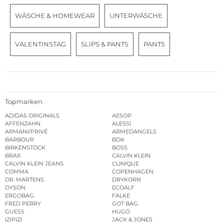
WÄSCHE & HOMEWEAR
UNTERWÄSCHE
VALENTINSTAG
SLIPS & PANTS
PANTS
Topmarken
ADIDAS ORIGINALS
AESOP
AFFENZAHN
ALESSI
ARMANI/PRIVÉ
ARMEDANGELS
BARBOUR
BDK
BIRKENSTOCK
BOSS
BRAX
CALVIN KLEIN
CALVIN KLEIN JEANS
CLINIQUE
COMMA
COPENHAGEN
DR. MARTENS
DRYKORN
DYSON
ECOALF
ERGOBAG
FALKE
FRED PERRY
GOT BAG
GUESS
HUGO
IZIPIZI
JACK & JONES