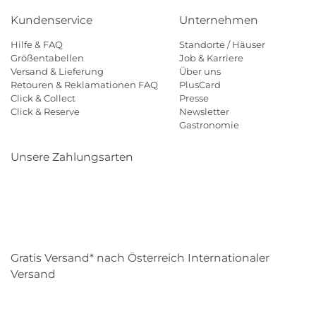
Kundenservice
Unternehmen
Hilfe & FAQ
Standorte / Häuser
Größentabellen
Job & Karriere
Versand & Lieferung
Über uns
Retouren & Reklamationen FAQ
PlusCard
Click & Collect
Presse
Click & Reserve
Newsletter
Gastronomie
Unsere Zahlungsarten
Klarna
Paypal
Mastercard
Visa
Diners
Eps
Shop
Applepay
Amazon
Gratis Versand* nach Österreich Internationaler
Versand