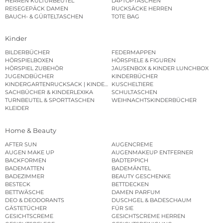
HERREN KULTURBEUTEL
LAPTOPTASCHEN
REISEGEPÄCK DAMEN
RUCKSÄCKE HERREN
BAUCH- & GÜRTELTASCHEN
TOTE BAG
Kinder
BILDERBÜCHER
FEDERMAPPEN
HÖRSPIELBOXEN
HÖRSPIELE & FIGUREN
HÖRSPIEL ZUBEHÖR
JAUSENBOX & KINDER LUNCHBOX
JUGENDBÜCHER
KINDERBÜCHER
KINDERGARTENRUCKSACK | KINDERGARTENBEUTEL
KUSCHELTIERE
SACHBÜCHER & KINDERLEXIKA
SCHULTASCHEN
TURNBEUTEL & SPORTTASCHEN
WEIHNACHTSKINDERBÜCHER
KLEIDER
Home & Beauty
AFTER SUN
AUGENCREME
AUGEN MAKE UP
AUGENMAKEUP ENTFERNER
BACKFORMEN
BADTEPPICH
BADEMATTEN
BADEMÄNTEL
BADEZIMMER
BEAUTY GESCHENKE
BESTECK
BETTDECKEN
BETTWÄSCHE
DAMEN PARFUM
DEO & DEODORANTS
DUSCHGEL & BADESCHAUM
GÄSTETÜCHER
FÜR SIE
GESICHTSCREME
GESICHTSCREME HERREN