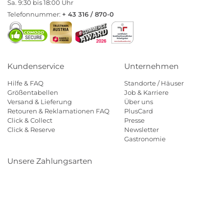
Sa. 9:30 bis 18:00 Uhr
Telefonnummer:
+ 43 316 / 870-0
Kundenservice
Unternehmen
Hilfe & FAQ
Standorte / Häuser
Größentabellen
Job & Karriere
Versand & Lieferung
Über uns
Retouren & Reklamationen FAQ
PlusCard
Click & Collect
Presse
Click & Reserve
Newsletter
Gastronomie
Unsere Zahlungsarten
Klarna
Paypal
Mastercard
Visa
Diners
Eps
Shop
Applepay
Amazon