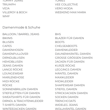
TOMMY JEANS
TONIES
TRIUMPH
VEE COLLECTIVE
VEJA
VERO MODA
VILLEROY & BOCH
WEEKEND MAX MARA
WMF
Damenmode & Schuhe
BALLOON / BARREL JEANS
BHS
BIKINIS
BLAZER FÜR DAMEN
BLUSEN
BOOTS
CAPES
CHELSEABOOTS
DAMENHOSEN
DAMENKLEIDER
DAMENPULLOVER
DAUNENMÄNTEL DAMEN
DIRNDLBLUSEN
GROSSE GRÖSSEN DAMEN
HEMDBLUSEN
JACKEN FÜR DAMEN
JEANS DAMEN
KURZE RÖCKE
LANGE RÖCKE
LEGGINGS DAMEN
LOUNGEWEAR
MÄNTEL DAMEN
MARLENEHOSE
MAXIKLEIDER
MIDI RÖCKE
MIDIKLEIDER
RÖCKE
SHAPEWEAR DAMEN
SONNENBRILLEN DAMEN
STIEFEL DAMEN
STIEFELETTEN FÜR DAMEN
STRICKJACKEN DAMEN
SWEATSHIRTS FÜR DAMEN
SOCKEN DAMEN
DIRNDL & TRACHTENKLEIDER
TRENCHCOATS
T-SHIRTS DAMEN
WIDELEG JEANS
WINTERJACKEN DAMEN
WOLLMÄNTEL DAMEN