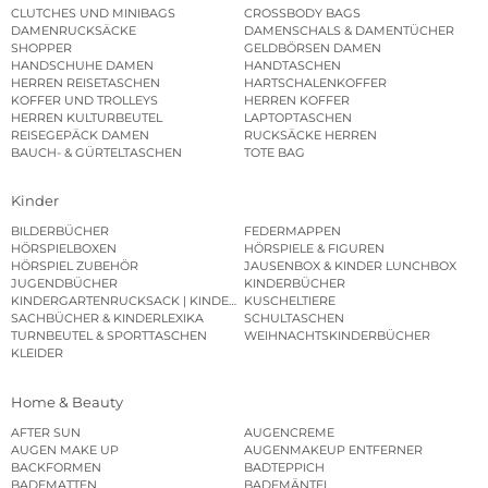
CLUTCHES UND MINIBAGS
CROSSBODY BAGS
DAMENRUCKSÄCKE
DAMENSCHALS & DAMENTÜCHER
SHOPPER
GELDBÖRSEN DAMEN
HANDSCHUHE DAMEN
HANDTASCHEN
HERREN REISETASCHEN
HARTSCHALENKOFFER
KOFFER UND TROLLEYS
HERREN KOFFER
HERREN KULTURBEUTEL
LAPTOPTASCHEN
REISEGEPÄCK DAMEN
RUCKSÄCKE HERREN
BAUCH- & GÜRTELTASCHEN
TOTE BAG
Kinder
BILDERBÜCHER
FEDERMAPPEN
HÖRSPIELBOXEN
HÖRSPIELE & FIGUREN
HÖRSPIEL ZUBEHÖR
JAUSENBOX & KINDER LUNCHBOX
JUGENDBÜCHER
KINDERBÜCHER
KINDERGARTENRUCKSACK | KINDERGARTENBEUTEL
KUSCHELTIERE
SACHBÜCHER & KINDERLEXIKA
SCHULTASCHEN
TURNBEUTEL & SPORTTASCHEN
WEIHNACHTSKINDERBÜCHER
KLEIDER
Home & Beauty
AFTER SUN
AUGENCREME
AUGEN MAKE UP
AUGENMAKEUP ENTFERNER
BACKFORMEN
BADTEPPICH
BADEMATTEN
BADEMÄNTEL