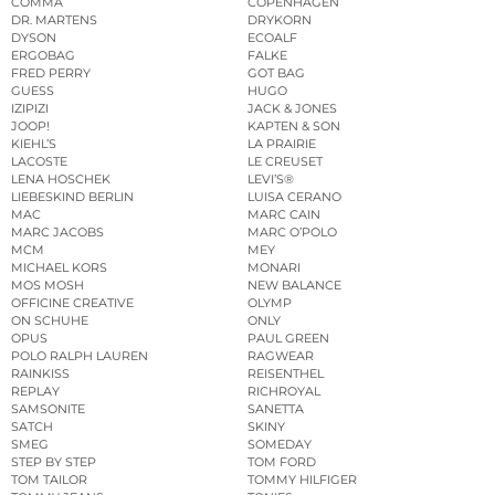
COMMA
COPENHAGEN
DR. MARTENS
DRYKORN
DYSON
ECOALF
ERGOBAG
FALKE
FRED PERRY
GOT BAG
GUESS
HUGO
IZIPIZI
JACK & JONES
JOOP!
KAPTEN & SON
KIEHL’S
LA PRAIRIE
LACOSTE
LE CREUSET
LENA HOSCHEK
LEVI’S®
LIEBESKIND BERLIN
LUISA CERANO
MAC
MARC CAIN
MARC JACOBS
MARC O’POLO
MCM
MEY
MICHAEL KORS
MONARI
MOS MOSH
NEW BALANCE
OFFICINE CREATIVE
OLYMP
ON SCHUHE
ONLY
OPUS
PAUL GREEN
POLO RALPH LAUREN
RAGWEAR
RAINKISS
REISENTHEL
REPLAY
RICHROYAL
SAMSONITE
SANETTA
SATCH
SKINY
SMEG
SOMEDAY
STEP BY STEP
TOM FORD
TOM TAILOR
TOMMY HILFIGER