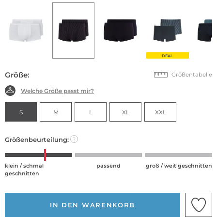
DEAL
Größe:
Größentabelle
Welche Größe passt mir?
S
M
L
XL
XXL
Größenbeurteilung:
?
klein / schmal
passend
groß / weit geschnitten
geschnitten
IN DEN WARENKORB