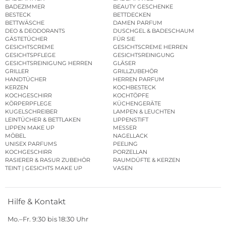
BADEZIMMER
BEAUTY GESCHENKE
BESTECK
BETTDECKEN
BETTWÄSCHE
DAMEN PARFUM
DEO & DEODORANTS
DUSCHGEL & BADESCHAUM
GÄSTETÜCHER
FÜR SIE
GESICHTSCREME
GESICHTSCREME HERREN
GESICHTSPFLEGE
GESICHTSREINIGUNG
GESICHTSREINIGUNG HERREN
GLÄSER
GRILLER
GRILLZUBEHÖR
HANDTÜCHER
HERREN PARFUM
KERZEN
KOCHBESTECK
KOCHGESCHIRR
KOCHTÖPFE
KÖRPERPFLEGE
KÜCHENGERÄTE
KUGELSCHREIBER
LAMPEN & LEUCHTEN
LEINTÜCHER & BETTLAKEN
LIPPENSTIFT
LIPPEN MAKE UP
MESSER
MÖBEL
NAGELLACK
UNISEX PARFUMS
PEELING
KOCHGESCHIRR
PORZELLAN
RASIERER & RASUR ZUBEHÖR
RAUMDÜFTE & KERZEN
TEINT | GESICHTS MAKE UP
VASEN
Hilfe & Kontakt
Mo.–Fr. 9:30 bis 18:30 Uhr