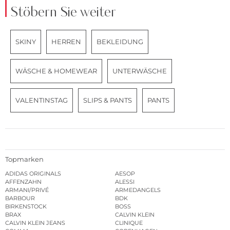
Stöbern Sie weiter
SKINY
HERREN
BEKLEIDUNG
WÄSCHE & HOMEWEAR
UNTERWÄSCHE
VALENTINSTAG
SLIPS & PANTS
PANTS
Topmarken
ADIDAS ORIGINALS
AESOP
AFFENZAHN
ALESSI
ARMANI/PRIVÉ
ARMEDANGELS
BARBOUR
BDK
BIRKENSTOCK
BOSS
BRAX
CALVIN KLEIN
CALVIN KLEIN JEANS
CLINIQUE