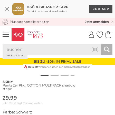
K&Ö & GIGASPORT APP
ZUR APP
Jetzt kostenlos downloaden
Pluscard Vorteile erhalten
KOSTENLOSER VERSAND* & RÜCKVERSAND
Jetzt anmelden
UNSERE APP
CLICK &
CLICK &
COLLECT
RESERVE
Multi Pack
BIS ZU -50% IM FINAL SALE
Beliebt!
7 Personen sehen sich diesen Artikel gerade an
SKINY
Pants 2er Pkg. COTTON MULTIPACK shadow
stripe
29,99
inkl. Mwst zzgl.
Versandkosten
Farbe:
Schwarz