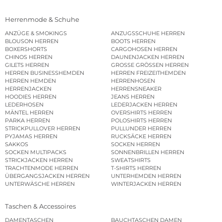
Herrenmode & Schuhe
ANZÜGE & SMOKINGS
ANZUGSSCHUHE HERREN
BLOUSON HERREN
BOOTS HERREN
BOXERSHORTS
CARGOHOSEN HERREN
CHINOS HERREN
DAUNENJACKEN HERREN
GILETS HERREN
GROSSE GRÖSSEN HERREN
HERREN BUSINESSHEMDEN
HERREN FREIZEITHEMDEN
HERREN HEMDEN
HERRENHOSEN
HERRENJACKEN
HERRENSNEAKER
HOODIES HERREN
JEANS HERREN
LEDERHOSEN
LEDERJACKEN HERREN
MÄNTEL HERREN
OVERSHIRTS HERREN
PARKA HERREN
POLOSHIRTS HERREN
STRICKPULLOVER HERREN
PULLUNDER HERREN
PYJAMAS HERREN
RUCKSÄCKE HERREN
SAKKOS
SOCKEN HERREN
SOCKEN MULTIPACKS
SONNENBRILLEN HERREN
STRICKJACKEN HERREN
SWEATSHIRTS
TRACHTENMODE HERREN
T-SHIRTS HERREN
ÜBERGANGSJACKEN HERREN
UNTERHEMDEN HERREN
UNTERWÄSCHE HERREN
WINTERJACKEN HERREN
Taschen & Accessoires
DAMENTASCHEN
BAUCHTASCHEN DAMEN