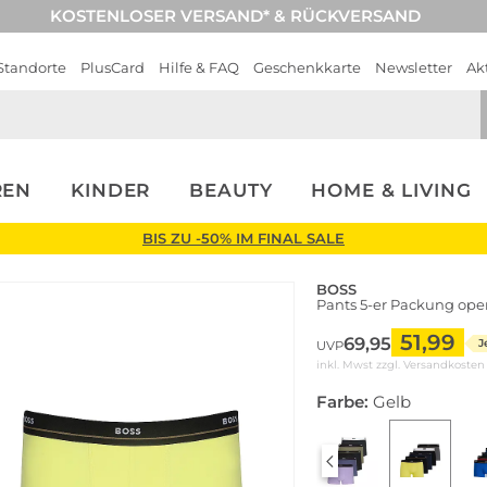
KOSTENLOSER VERSAND* & RÜCKVERSAND
Standorte
PlusCard
Hilfe & FAQ
Geschenkkarte
Newsletter
Ak
REN
KINDER
BEAUTY
HOME & LIVING
BIS ZU -50% IM FINAL SALE
BOSS
Pants 5-er Packung ope
51,99
69,95
J
UVP
inkl. Mwst zzgl.
Versandkosten
Farbe:
Gelb