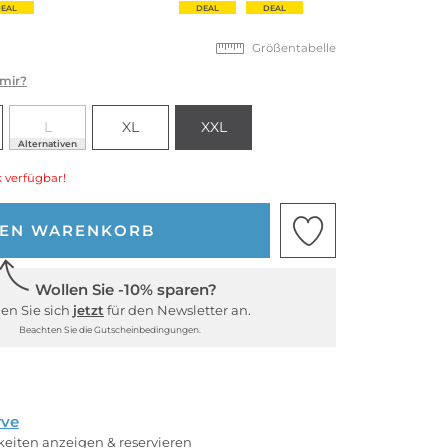
DEAL
DEAL
DEAL
DEAL
Größentabelle
 mir?
L
XL
XXL
Alternativen
 verfügbar!
DEN WARENKORB
Wollen Sie -10% sparen?
en Sie sich
jetzt
für den Newsletter an.
Beachten Sie die Gutscheinbedingungen.
rve
rkeiten anzeigen & reservieren