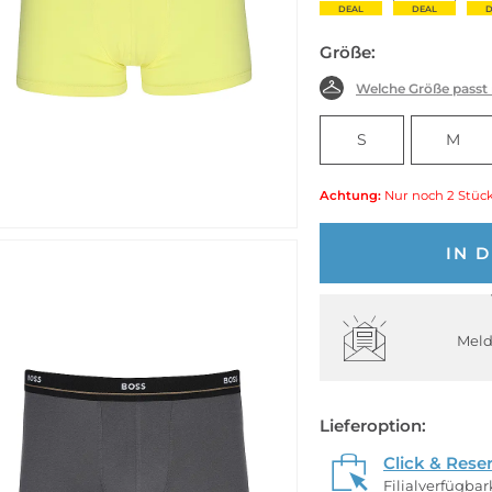
DEAL
DEAL
DEAL
DEAL
Größe:
Welche Größe passt
S
M
Achtung:
Nur noch 2 Stück
IN 
Meld
Lieferoption:
Click & Rese
Filialverfügba