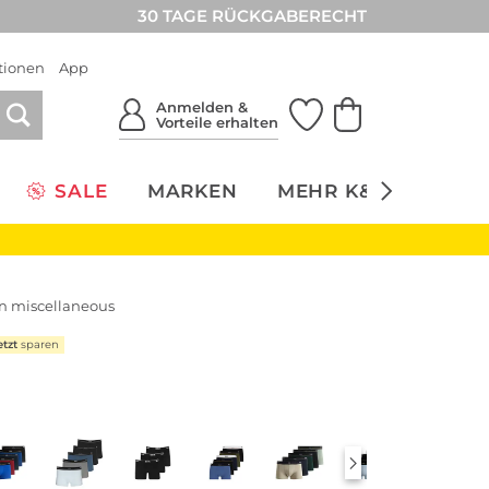
30 TAGE RÜCKGABERECHT
tionen
App
Anmelden &
Vorteile erhalten
SALE
MARKEN
MEHR K&Ö
NACH
n miscellaneous
etzt
sparen