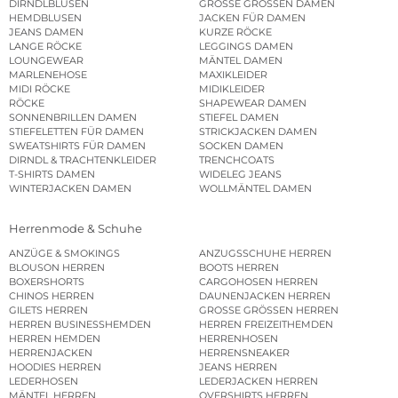
DIRNDLBLUSEN
GROSSE GRÖSSEN DAMEN
HEMDBLUSEN
JACKEN FÜR DAMEN
JEANS DAMEN
KURZE RÖCKE
LANGE RÖCKE
LEGGINGS DAMEN
LOUNGEWEAR
MÄNTEL DAMEN
MARLENEHOSE
MAXIKLEIDER
MIDI RÖCKE
MIDIKLEIDER
RÖCKE
SHAPEWEAR DAMEN
SONNENBRILLEN DAMEN
STIEFEL DAMEN
STIEFELETTEN FÜR DAMEN
STRICKJACKEN DAMEN
SWEATSHIRTS FÜR DAMEN
SOCKEN DAMEN
DIRNDL & TRACHTENKLEIDER
TRENCHCOATS
T-SHIRTS DAMEN
WIDELEG JEANS
WINTERJACKEN DAMEN
WOLLMÄNTEL DAMEN
Herrenmode & Schuhe
ANZÜGE & SMOKINGS
ANZUGSSCHUHE HERREN
BLOUSON HERREN
BOOTS HERREN
BOXERSHORTS
CARGOHOSEN HERREN
CHINOS HERREN
DAUNENJACKEN HERREN
GILETS HERREN
GROSSE GRÖSSEN HERREN
HERREN BUSINESSHEMDEN
HERREN FREIZEITHEMDEN
HERREN HEMDEN
HERRENHOSEN
HERRENJACKEN
HERRENSNEAKER
HOODIES HERREN
JEANS HERREN
LEDERHOSEN
LEDERJACKEN HERREN
MÄNTEL HERREN
OVERSHIRTS HERREN