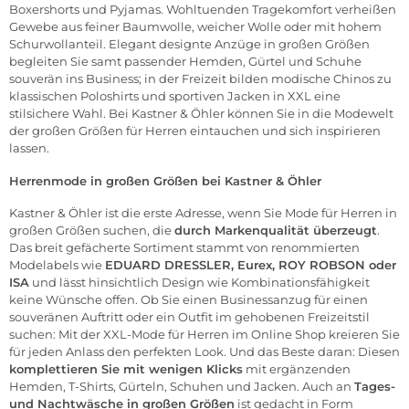
Boxershorts und Pyjamas. Wohltuenden Tragekomfort verheißen
Gewebe aus feiner Baumwolle, weicher Wolle oder mit hohem
Schurwollanteil. Elegant designte Anzüge in großen Größen
begleiten Sie samt passender
Hemden
,
Gürtel
und
Schuhe
souverän ins Business; in der Freizeit bilden modische Chinos zu
klassischen Poloshirts und sportiven
Jacken
in XXL eine
stilsichere Wahl. Bei Kastner & Öhler können Sie in die Modewelt
der großen Größen für Herren eintauchen und sich inspirieren
lassen.
Herrenmode in großen Größen bei Kastner & Öhler
Kastner & Öhler ist die erste Adresse, wenn Sie Mode für Herren in
großen Größen suchen, die
durch Markenqualität überzeugt
.
Das breit gefächerte Sortiment stammt von renommierten
Modelabels wie
EDUARD DRESSLER
,
Eurex
, ROY ROBSON oder
ISA
und lässt hinsichtlich Design wie Kombinationsfähigkeit
keine Wünsche offen. Ob Sie einen Businessanzug für einen
souveränen Auftritt oder ein Outfit im gehobenen Freizeitstil
suchen: Mit der XXL-Mode für Herren im Online Shop kreieren Sie
für jeden Anlass den perfekten Look. Und das Beste daran: Diesen
komplettieren Sie mit wenigen Klicks
mit ergänzenden
Hemden, T-Shirts, Gürteln, Schuhen und Jacken. Auch an
Tages-
und Nachtwäsche in großen Größen
ist gedacht in Form