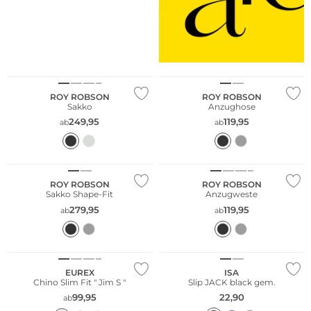
NEU
Große Größen
ROY ROBSON
ROY ROBSON
Sakko
Anzughose
249,95
119,95
ab
ab
Große Größen
Große Größen
ROY ROBSON
ROY ROBSON
Sakko Shape-Fit
Anzugweste
279,95
119,95
ab
ab
Große Größen
EUREX
ISA
Chino Slim Fit " Jim S "
Slip JACK black gem.
99,95
22,90
ab
Große Größen