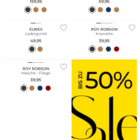
159,95
59,95
Große Größen
EUREX
ROY ROBSON
Ledergürtel
Krawatte
49,95
39,95
ROY ROBSON
Masche - Fliege
39,95