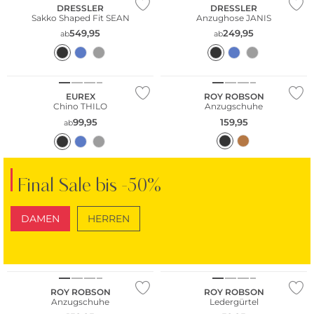
DRESSLER
DRESSLER
Sakko Shaped Fit SEAN
Anzughose JANIS
549,95
249,95
ab
ab
Große Größen
EUREX
ROY ROBSON
Chino THILO
Anzugschuhe
99,95
159,95
ab
Final Sale bis -50%
DAMEN
HERREN
SCHUHE
TASCHEN
ROY ROBSON
ROY ROBSON
Anzugschuhe
Ledergürtel