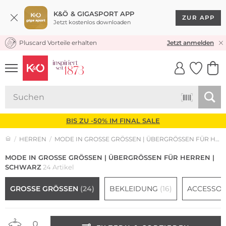
K&Ö & GIGASPORT APP
ZUR APP
Jetzt kostenlos downloaden
Pluscard Vorteile erhalten
KOSTENLOSER VERSAND* & RÜCKVERSAND
Jetzt anmelden
UNSERE APP
CLICK &
CLICK &
COLLECT
RESERVE
BIS ZU -50% IM FINAL SALE
HERREN
MODE IN GROSSE GRÖSSEN | ÜBERGRÖSSEN FÜR HERREN
MODE IN GROSSE GRÖSSEN | ÜBERGRÖSSEN FÜR HERREN |
SCHWARZ
24 Artikel
GROSSE GRÖSSEN
(24)
BEKLEIDUNG
(16)
ACCESSOI