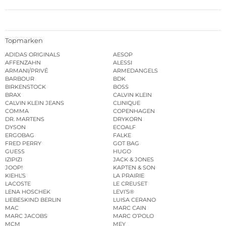
Topmarken
ADIDAS ORIGINALS
AESOP
AFFENZAHN
ALESSI
ARMANI/PRIVÉ
ARMEDANGELS
BARBOUR
BDK
BIRKENSTOCK
BOSS
BRAX
CALVIN KLEIN
CALVIN KLEIN JEANS
CLINIQUE
COMMA
COPENHAGEN
DR. MARTENS
DRYKORN
DYSON
ECOALF
ERGOBAG
FALKE
FRED PERRY
GOT BAG
GUESS
HUGO
IZIPIZI
JACK & JONES
JOOP!
KAPTEN & SON
KIEHL’S
LA PRAIRIE
LACOSTE
LE CREUSET
LENA HOSCHEK
LEVI’S®
LIEBESKIND BERLIN
LUISA CERANO
MAC
MARC CAIN
MARC JACOBS
MARC O’POLO
MCM
MEY