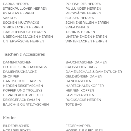
PARKA HERREN
POLOSHIRTS HERREN
STRICKPULLOVER HERREN
PULLUNDER HERREN
PYJAMAS HERREN
RUCKSÄCKE HERREN
SAKKOS
SOCKEN HERREN
SOCKEN MULTIPACKS
SONNENBRILLEN HERREN
STRICKJACKEN HERREN
SWEATSHIRTS
TRACHTENMODE HERREN
T-SHIRTS HERREN
ÜBERGANGSJACKEN HERREN
UNTERHEMDEN HERREN
UNTERWÄSCHE HERREN
WINTERJACKEN HERREN
Taschen & Accessoires
DAMENTASCHEN
BAUCHTASCHEN DAMEN
CLUTCHES UND MINIBAGS
CROSSBODY BAGS
DAMENRUCKSÄCKE
DAMENSCHALS & DAMENTÜCHER
SHOPPER
GELDBÖRSEN DAMEN
HANDSCHUHE DAMEN
HANDTASCHEN
HERREN REISETASCHEN
HARTSCHALENKOFFER
KOFFER UND TROLLEYS
HERREN KOFFER
HERREN KULTURBEUTEL
LAPTOPTASCHEN
REISEGEPÄCK DAMEN
RUCKSÄCKE HERREN
BAUCH- & GÜRTELTASCHEN
TOTE BAG
Kinder
BILDERBÜCHER
FEDERMAPPEN
HÖRSPIELBOXEN
HÖRSPIELE & FIGUREN