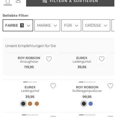
FILTERN & SORTIEREN
Beliebte Filter:
FARBE
1
MARKE
FÜR
GRÖSSE
N
Unsere Empfehlungen für Sie
Große Größen
Große Größen
Gr
ROY ROBSON
EUREX
Anzughose
Ledergürtel
119,95
39,95
Große Größen
EUREX
ROY ROBSON
Ledergürtel
Rollkragenpullover
39,95
99,95
Große Größen
Große Größen