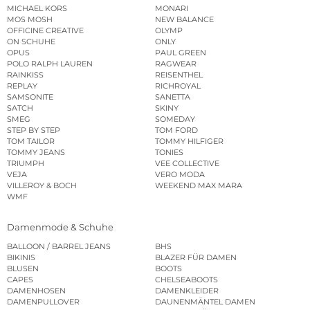
MICHAEL KORS
MONARI
MOS MOSH
NEW BALANCE
OFFICINE CREATIVE
OLYMP
ON SCHUHE
ONLY
OPUS
PAUL GREEN
POLO RALPH LAUREN
RAGWEAR
RAINKISS
REISENTHEL
REPLAY
RICHROYAL
SAMSONITE
SANETTA
SATCH
SKINY
SMEG
SOMEDAY
STEP BY STEP
TOM FORD
TOM TAILOR
TOMMY HILFIGER
TOMMY JEANS
TONIES
TRIUMPH
VEE COLLECTIVE
VEJA
VERO MODA
VILLEROY & BOCH
WEEKEND MAX MARA
WMF
Damenmode & Schuhe
BALLOON / BARREL JEANS
BHS
BIKINIS
BLAZER FÜR DAMEN
BLUSEN
BOOTS
CAPES
CHELSEABOOTS
DAMENHOSEN
DAMENKLEIDER
DAMENPULLOVER
DAUNENMÄNTEL DAMEN