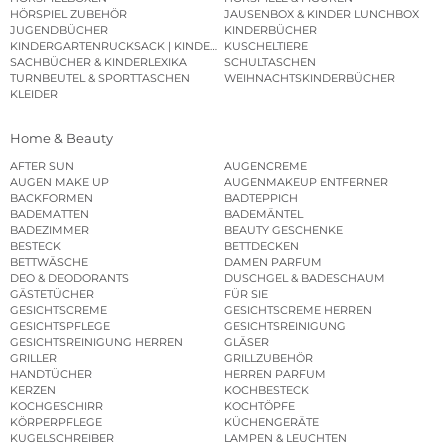
HÖRSPIEL ZUBEHÖR
JAUSENBOX & KINDER LUNCHBOX
JUGENDBÜCHER
KINDERBÜCHER
KINDERGARTENRUCKSACK | KINDERGARTENBEUTEL
KUSCHELTIERE
SACHBÜCHER & KINDERLEXIKA
SCHULTASCHEN
TURNBEUTEL & SPORTTASCHEN
WEIHNACHTSKINDERBÜCHER
KLEIDER
Home & Beauty
AFTER SUN
AUGENCREME
AUGEN MAKE UP
AUGENMAKEUP ENTFERNER
BACKFORMEN
BADTEPPICH
BADEMATTEN
BADEMÄNTEL
BADEZIMMER
BEAUTY GESCHENKE
BESTECK
BETTDECKEN
BETTWÄSCHE
DAMEN PARFUM
DEO & DEODORANTS
DUSCHGEL & BADESCHAUM
GÄSTETÜCHER
FÜR SIE
GESICHTSCREME
GESICHTSCREME HERREN
GESICHTSPFLEGE
GESICHTSREINIGUNG
GESICHTSREINIGUNG HERREN
GLÄSER
GRILLER
GRILLZUBEHÖR
HANDTÜCHER
HERREN PARFUM
KERZEN
KOCHBESTECK
KOCHGESCHIRR
KOCHTÖPFE
KÖRPERPFLEGE
KÜCHENGERÄTE
KUGELSCHREIBER
LAMPEN & LEUCHTEN