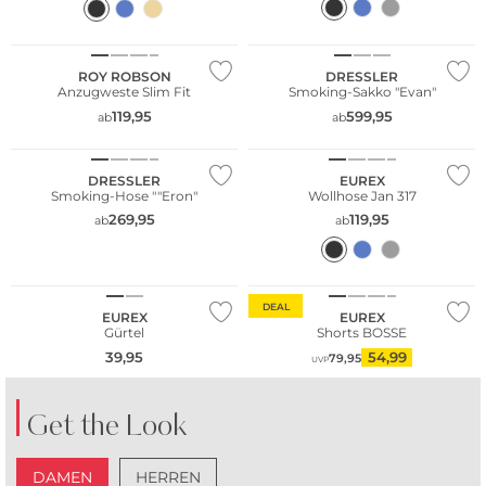
NEU
Fashion Tipp
ROY ROBSON
DRESSLER
Anzugweste Slim Fit
Smoking-Sakko "Evan"
119,95
599,95
ab
ab
Große Größen
Große Größen
DRESSLER
EUREX
Smoking-Hose ""Eron"
Wollhose Jan 317
269,95
119,95
ab
ab
Große Größen
Große Größen
DEAL
EUREX
EUREX
Gürtel
Shorts BOSSE
39,95
54,99
79,95
UVP
Get the Look
DAMEN
HERREN