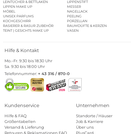
LEINTÜCHER & BETTLAKEN
LIPPENSTIFT
LIPPEN MAKE UP
MESSER
MÖBEL
NAGELLACK
UNISEX PARFUMS
PEELING
KOCHGESCHIRR
PORZELLAN
RASIERER & RASUR ZUBEHÖR
RAUMDÜFTE & KERZEN
TEINT | GESICHTS MAKE UP
VASEN
Hilfe & Kontakt
Mo.–Fr. 9:30 bis 18:30 Uhr
Sa. 9:30 bis 18:00 Uhr
Telefonnummer:
+ 43 316 / 870-0
Kundenservice
Unternehmen
Hilfe & FAQ
Standorte / Häuser
Größentabellen
Job & Karriere
Versand & Lieferung
Über uns
Retouren & Reklamationen FAQ
PlusCard