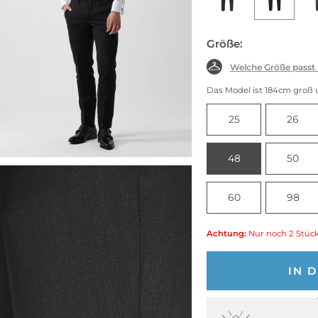
Größe:
Welche Größe passt
Das Model ist 184cm groß 
25
26
48
50
60
98
Achtung:
Nur noch 2 Stück
IN 