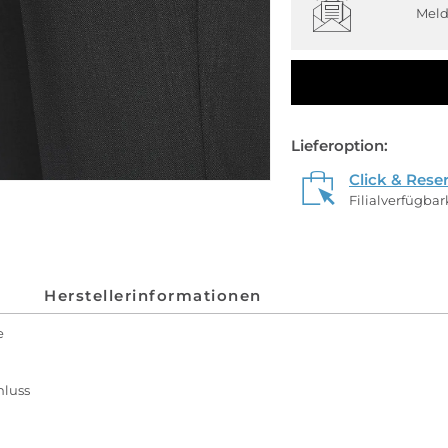
Meld
Lieferoption:
Click & Rese
Filialverfügba
Herstellerinformationen
e
hluss