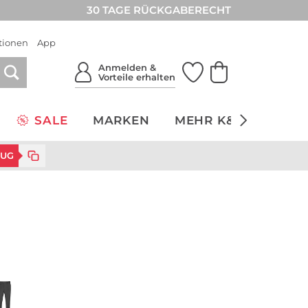
30 TAGE RÜCKGABERECHT
tionen
App
Anmelden &
Vorteile erhalten
SALE
MARKEN
MEHR K&Ö
NACH
ZUG