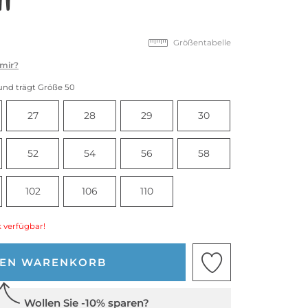
Größentabelle
 mir?
und trägt Größe 50
27
28
29
30
52
54
56
58
102
106
110
 verfügbar!
DEN WARENKORB
Wollen Sie -10% sparen?