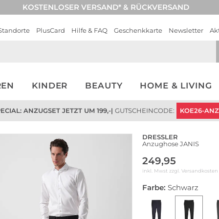
KOSTENLOSER VERSAND* & RÜCKVERSAND
Standorte
PlusCard
Hilfe & FAQ
Geschenkkarte
Newsletter
Ak
REN
KINDER
BEAUTY
HOME & LIVING
CIAL: ANZUGSET JETZT UM 199,-
|
GUTSCHEINCODE:
KOE26-AN
DRESSLER
Anzughose JANIS
249,95
inkl. Mwst zzgl.
Versandkosten
Farbe:
Schwarz