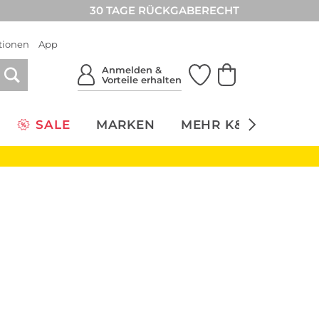
30 TAGE RÜCKGABERECHT
tionen
App
Anmelden &
Vorteile erhalten
SALE
MARKEN
MEHR K&Ö
NACH