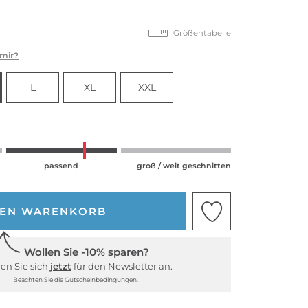
Größentabelle
 mir?
L
XL
XXL
passend
groß / weit geschnitten
DEN WARENKORB
Wollen Sie -10% sparen?
en Sie sich
jetzt
für den Newsletter an.
Beachten Sie die Gutscheinbedingungen.