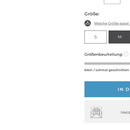
Größe:
Welche Größe passt
S
M
Größenbeurteilung:
?
klein / schmal geschnitten
IN 
Meld