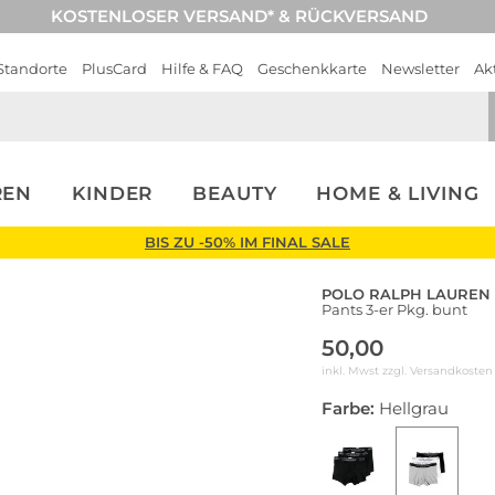
KOSTENLOSER VERSAND* & RÜCKVERSAND
Standorte
PlusCard
Hilfe & FAQ
Geschenkkarte
Newsletter
Ak
REN
KINDER
BEAUTY
HOME & LIVING
BIS ZU -50% IM FINAL SALE
POLO RALPH LAUREN
Pants 3-er Pkg. bunt
50,00
inkl. Mwst zzgl.
Versandkosten
Farbe:
Hellgrau