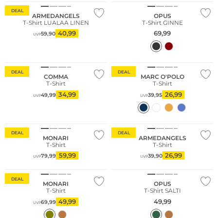
DEAL
ARMEDANGELS
OPUS
T-Shirt LUALAA LINEN
T-Shirt GINNE
40,99
69,99
59,90
UVP
Nachhaltig
Nachhaltig
DEAL
DEAL
COMMA
MARC O'POLO
T-Shirt
T-Shirt
34,99
26,99
49,99
39,95
UVP
UVP
Nachhaltig
DEAL
DEAL
MONARI
ARMEDANGELS
T-Shirt
T-Shirt
59,99
26,99
79,99
39,90
UVP
UVP
Große Größen
DEAL
MONARI
OPUS
T-Shirt
T-Shirt SALTI
49,99
49,99
69,99
UVP