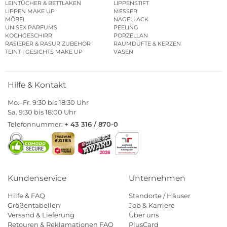
LEINTÜCHER & BETTLAKEN
LIPPENSTIFT
LIPPEN MAKE UP
MESSER
MÖBEL
NAGELLACK
UNISEX PARFUMS
PEELING
KOCHGESCHIRR
PORZELLAN
RASIERER & RASUR ZUBEHÖR
RAUMDÜFTE & KERZEN
TEINT | GESICHTS MAKE UP
VASEN
Hilfe & Kontakt
Mo.–Fr. 9:30 bis 18:30 Uhr
Sa. 9:30 bis 18:00 Uhr
Telefonnummer:
+ 43 316 / 870-0
Kundenservice
Unternehmen
Hilfe & FAQ
Standorte / Häuser
Größentabellen
Job & Karriere
Versand & Lieferung
Über uns
Retouren & Reklamationen FAQ
PlusCard