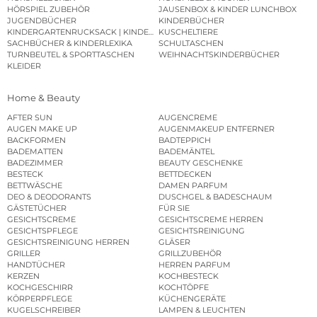
HÖRSPIEL ZUBEHÖR
JAUSENBOX & KINDER LUNCHBOX
JUGENDBÜCHER
KINDERBÜCHER
KINDERGARTENRUCKSACK | KINDERGARTENBEUTEL
KUSCHELTIERE
SACHBÜCHER & KINDERLEXIKA
SCHULTASCHEN
TURNBEUTEL & SPORTTASCHEN
WEIHNACHTSKINDERBÜCHER
KLEIDER
Home & Beauty
AFTER SUN
AUGENCREME
AUGEN MAKE UP
AUGENMAKEUP ENTFERNER
BACKFORMEN
BADTEPPICH
BADEMATTEN
BADEMÄNTEL
BADEZIMMER
BEAUTY GESCHENKE
BESTECK
BETTDECKEN
BETTWÄSCHE
DAMEN PARFUM
DEO & DEODORANTS
DUSCHGEL & BADESCHAUM
GÄSTETÜCHER
FÜR SIE
GESICHTSCREME
GESICHTSCREME HERREN
GESICHTSPFLEGE
GESICHTSREINIGUNG
GESICHTSREINIGUNG HERREN
GLÄSER
GRILLER
GRILLZUBEHÖR
HANDTÜCHER
HERREN PARFUM
KERZEN
KOCHBESTECK
KOCHGESCHIRR
KOCHTÖPFE
KÖRPERPFLEGE
KÜCHENGERÄTE
KUGELSCHREIBER
LAMPEN & LEUCHTEN