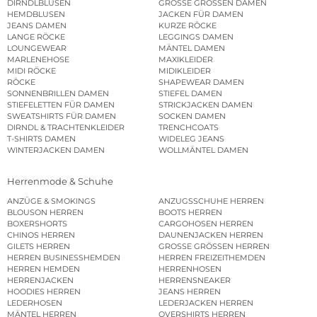
DIRNDLBLUSEN
GROSSE GRÖSSEN DAMEN
HEMDBLUSEN
JACKEN FÜR DAMEN
JEANS DAMEN
KURZE RÖCKE
LANGE RÖCKE
LEGGINGS DAMEN
LOUNGEWEAR
MÄNTEL DAMEN
MARLENEHOSE
MAXIKLEIDER
MIDI RÖCKE
MIDIKLEIDER
RÖCKE
SHAPEWEAR DAMEN
SONNENBRILLEN DAMEN
STIEFEL DAMEN
STIEFELETTEN FÜR DAMEN
STRICKJACKEN DAMEN
SWEATSHIRTS FÜR DAMEN
SOCKEN DAMEN
DIRNDL & TRACHTENKLEIDER
TRENCHCOATS
T-SHIRTS DAMEN
WIDELEG JEANS
WINTERJACKEN DAMEN
WOLLMÄNTEL DAMEN
Herrenmode & Schuhe
ANZÜGE & SMOKINGS
ANZUGSSCHUHE HERREN
BLOUSON HERREN
BOOTS HERREN
BOXERSHORTS
CARGOHOSEN HERREN
CHINOS HERREN
DAUNENJACKEN HERREN
GILETS HERREN
GROSSE GRÖSSEN HERREN
HERREN BUSINESSHEMDEN
HERREN FREIZEITHEMDEN
HERREN HEMDEN
HERRENHOSEN
HERRENJACKEN
HERRENSNEAKER
HOODIES HERREN
JEANS HERREN
LEDERHOSEN
LEDERJACKEN HERREN
MÄNTEL HERREN
OVERSHIRTS HERREN