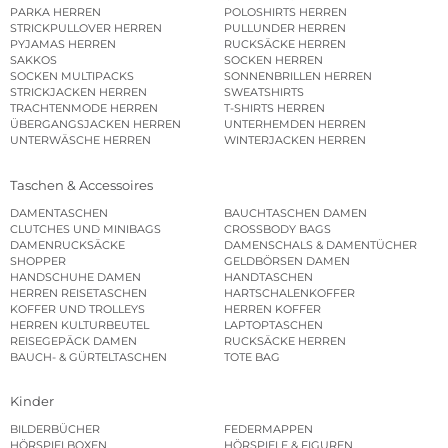
PARKA HERREN
POLOSHIRTS HERREN
STRICKPULLOVER HERREN
PULLUNDER HERREN
PYJAMAS HERREN
RUCKSÄCKE HERREN
SAKKOS
SOCKEN HERREN
SOCKEN MULTIPACKS
SONNENBRILLEN HERREN
STRICKJACKEN HERREN
SWEATSHIRTS
TRACHTENMODE HERREN
T-SHIRTS HERREN
ÜBERGANGSJACKEN HERREN
UNTERHEMDEN HERREN
UNTERWÄSCHE HERREN
WINTERJACKEN HERREN
Taschen & Accessoires
DAMENTASCHEN
BAUCHTASCHEN DAMEN
CLUTCHES UND MINIBAGS
CROSSBODY BAGS
DAMENRUCKSÄCKE
DAMENSCHALS & DAMENTÜCHER
SHOPPER
GELDBÖRSEN DAMEN
HANDSCHUHE DAMEN
HANDTASCHEN
HERREN REISETASCHEN
HARTSCHALENKOFFER
KOFFER UND TROLLEYS
HERREN KOFFER
HERREN KULTURBEUTEL
LAPTOPTASCHEN
REISEGEPÄCK DAMEN
RUCKSÄCKE HERREN
BAUCH- & GÜRTELTASCHEN
TOTE BAG
Kinder
BILDERBÜCHER
FEDERMAPPEN
HÖRSPIELBOXEN
HÖRSPIELE & FIGUREN