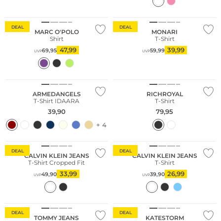
Nachhaltig
Große Größen
DEAL
DEAL
MARC O'POLO
MONARI
Shirt
T-Shirt
47,99
39,99
69,95
59,99
UVP
UVP
NEU
Nachhaltig
ARMEDANGELS
RICHROYAL
T-Shirt IDAARA
T-Shirt
39,90
79,95
+ 4
DEAL
DEAL
CALVIN KLEIN JEANS
CALVIN KLEIN JEANS
T-Shirt Cropped Fit
T-Shirt
33,99
26,99
49,90
39,90
UVP
UVP
DEAL
DEAL
TOMMY JEANS
KATESTORM