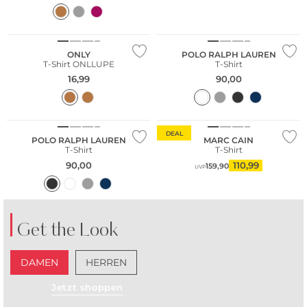
NEU
ONLY
POLO RALPH LAUREN
T-Shirt ONLLUPE
T-Shirt
16,99
90,00
DEAL
POLO RALPH LAUREN
MARC CAIN
T-Shirt
T-Shirt
90,00
110,99
159,90
UVP
Get the Look
DAMEN
HERREN
Jetzt shoppen
Große Größen