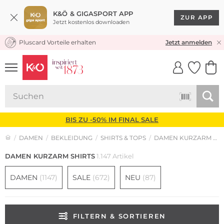
K&Ö & GIGASPORT APP
ZUR APP
Jetzt kostenlos downloaden
Pluscard Vorteile erhalten
30 TAGE RÜCKGABERECHT
Jetzt anmelden
UNSERE APP
CLICK &
CLICK &
COLLECT
RESERVE
BIS ZU -50% IM FINAL SALE
DAMEN
BEKLEIDUNG
SHIRTS & TOPS
DAMEN KURZARM SHIRTS
DAMEN KURZARM SHIRTS
1.147 Artikel
DAMEN
(1147)
SALE
(672)
NEU
(87)
FILTERN & SORTIEREN