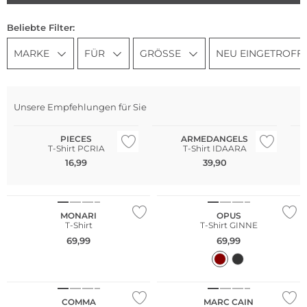
Beliebte Filter:
MARKE
FÜR
GRÖSSE
NEU EINGETROFF
Unsere Empfehlungen für Sie
Nachhaltig
Nachhaltig
PIECES
ARMEDANGELS
T-Shirt PCRIA
T-Shirt IDAARA
16,99
39,90
NEU
NEU
MONARI
OPUS
T-Shirt
T-Shirt GINNE
69,99
69,99
Große Größen
Nachhaltig
NEU
COMMA
MARC CAIN