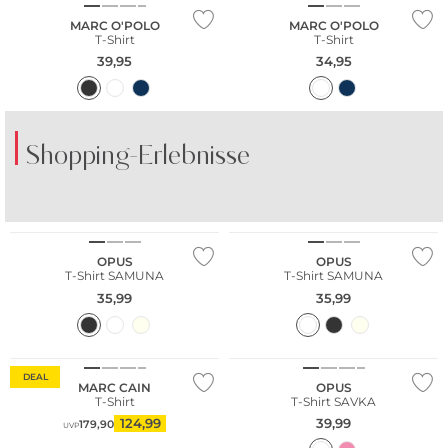
MARC O'POLO
MARC O'POLO
T-Shirt
T-Shirt
39,95
34,95
Shopping-Erlebnisse
OPUS
OPUS
T-Shirt SAMUNA
T-Shirt SAMUNA
35,99
35,99
DEAL
MARC CAIN
OPUS
T-Shirt
T-Shirt SAVKA
124,99
39,99
179,90
UVP