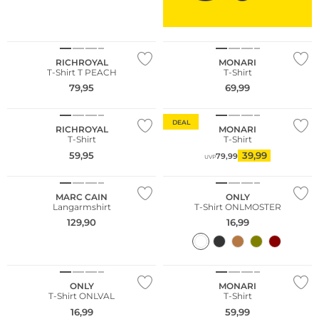
NEU
RICHROYAL
MONARI
T-Shirt T PEACH
T-Shirt
79,95
69,99
Große Größen
DEAL
RICHROYAL
MONARI
T-Shirt
T-Shirt
59,95
39,99
79,99
UVP
MARC CAIN
ONLY
Langarmshirt
T-Shirt ONLMOSTER
129,90
16,99
NEU
ONLY
MONARI
T-Shirt ONLVAL
T-Shirt
16,99
59,99