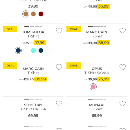
39,99
33,99
49,95
UVP
Große Größen
Nachhaltig
DEAL
DEAL
TOM TAILOR
MARC CAIN
T-Shirt
T-Shirt
17,99
68,99
25,99
99,90
UVP
UVP
DEAL
DEAL
MARC CAIN
OPUS
T-Shirt
T-Shirt SAVKA
89,99
25,99
129,90
39,99
UVP
UVP
Große Größen
SOMEDAY
MONARI
T-Shirt UROSA
T-Shirt
69,99
69,99
Große Größen
NEU