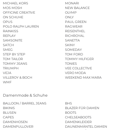
MICHAEL KORS
MONARI
MOS MOSH
NEW BALANCE
OFFICINE CREATIVE
OLYMP
ON SCHUHE
ONLY
OPUS
PAUL GREEN
POLO RALPH LAUREN
RAGWEAR
RAINKISS
REISENTHEL
REPLAY
RICHROYAL
SAMSONITE
SANETTA
SATCH
SKINY
SMEG
SOMEDAY
STEP BY STEP
TOM FORD
TOM TAILOR
TOMMY HILFIGER
TOMMY JEANS
TONIES
TRIUMPH
VEE COLLECTIVE
VEJA
VERO MODA
VILLEROY & BOCH
WEEKEND MAX MARA
WMF
Damenmode & Schuhe
BALLOON / BARREL JEANS
BHS
BIKINIS
BLAZER FÜR DAMEN
BLUSEN
BOOTS
CAPES
CHELSEABOOTS
DAMENHOSEN
DAMENKLEIDER
DAMENPULLOVER
DAUNENMÄNTEL DAMEN