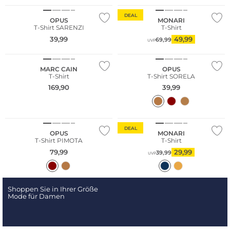
DEAL
OPUS
MONARI
T-Shirt SARENZI
T-Shirt
39,99
49,99
69,99
UVP
NEU
MARC CAIN
OPUS
T-Shirt
T-Shirt SORELA
169,90
39,99
NEU
Große Größen
DEAL
OPUS
MONARI
T-Shirt PIMOTA
T-Shirt
79,99
29,99
39,99
UVP
Shoppen Sie in Ihrer Größe
Mode für Damen
Große Größen
Nachhaltig
NEU