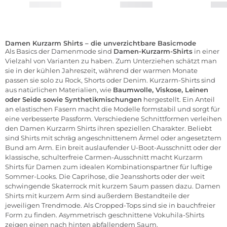
Damen Kurzarm Shirts – die unverzichtbare Basicmode
Als Basics der Damenmode sind
Damen-Kurzarm-Shirts
in einer
Vielzahl von Varianten zu haben. Zum Unterziehen schätzt man
sie in der kühlen Jahreszeit, während der warmen Monate
passen sie solo zu Rock, Shorts oder Denim. Kurzarm-Shirts sind
aus natürlichen Materialien, wie
Baumwolle, Viskose, Leinen
oder Seide sowie Synthetikmischungen
hergestellt. Ein Anteil
an elastischen Fasern macht die Modelle formstabil und sorgt für
eine verbesserte Passform. Verschiedene Schnittformen verleihen
den Damen Kurzarm Shirts ihren speziellen Charakter. Beliebt
sind Shirts mit schräg angeschnittenem Ärmel oder angesetztem
Bund am Arm. Ein breit auslaufender U-Boot-Ausschnitt oder der
klassische, schulterfreie Carmen-Ausschnitt macht Kurzarm
Shirts für Damen zum idealen Kombinationspartner für luftige
Sommer-Looks. Die Caprihose, die Jeansshorts oder der weit
schwingende Skaterrock mit kurzem Saum passen dazu. Damen
Shirts mit kurzem Arm sind außerdem Bestandteile der
jeweiligen Trendmode. Als Cropped-Tops sind sie in bauchfreier
Form zu finden. Asymmetrisch geschnittene Vokuhila-Shirts
zeigen einen nach hinten abfallendem Saum.