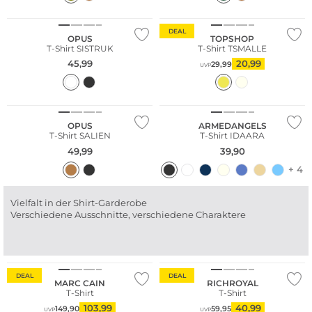
DEAL
OPUS
TOPSHOP
T-Shirt SISTRUK
T-Shirt TSMALLE
45,99
20,99
29,99
UVP
Nachhaltig
OPUS
ARMEDANGELS
T-Shirt SALIEN
T-Shirt IDAARA
49,99
39,90
+ 4
Vielfalt in der Shirt-Garderobe
Verschiedene Ausschnitte, verschiedene Charaktere
DEAL
DEAL
MARC CAIN
RICHROYAL
T-Shirt
T-Shirt
103,99
40,99
149,90
59,95
UVP
UVP