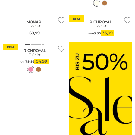
NEU
DEAL
MONARI
RICHROYAL
T-Shirt
T-Shirt
69,99
33,99
49,95
UVP
DEAL
RICHROYAL
T-Shirt
54,99
79,95
UVP