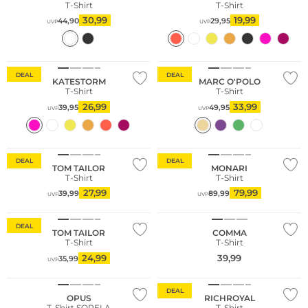
T-Shirt
T-Shirt
30,99
19,99
44,90
29,95
UVP
UVP
Nachhaltig
DEAL
DEAL
KATESTORM
MARC O'POLO
T-Shirt
T-Shirt
26,99
33,99
39,95
49,95
UVP
UVP
Große Größen
DEAL
DEAL
TOM TAILOR
MONARI
T-Shirt
T-Shirt
NEU
27,99
79,99
39,99
89,99
UVP
UVP
Nachhaltig
DEAL
TOM TAILOR
COMMA
T-Shirt
T-Shirt
24,99
39,99
35,99
UVP
NEU
DEAL
OPUS
RICHROYAL
T-Shirt SORELA
T-Shirt