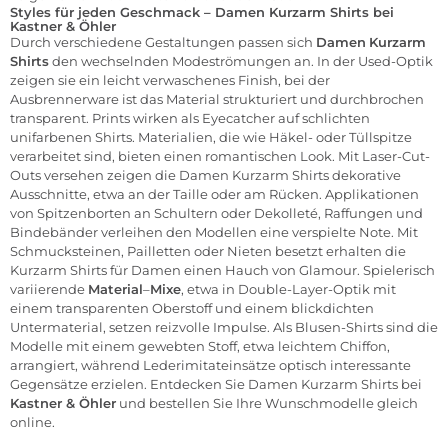
Styles für jeden Geschmack – Damen Kurzarm Shirts bei
Kastner & Öhler
Durch verschiedene Gestaltungen passen sich
Damen
Kurzarm
Shirts
den wechselnden Modeströmungen an. In der Used-Optik
zeigen sie ein leicht verwaschenes Finish, bei der
Ausbrennerware ist das Material strukturiert und durchbrochen
transparent. Prints wirken als Eyecatcher auf schlichten
unifarbenen Shirts. Materialien, die wie Häkel- oder Tüllspitze
verarbeitet sind, bieten einen romantischen Look. Mit Laser-Cut-
Outs versehen zeigen die Damen Kurzarm Shirts dekorative
Ausschnitte, etwa an der Taille oder am Rücken. Applikationen
von Spitzenborten an Schultern oder Dekolleté, Raffungen und
Bindebänder verleihen den Modellen eine verspielte Note. Mit
Schmucksteinen, Pailletten oder Nieten besetzt erhalten die
Kurzarm Shirts für Damen einen Hauch von Glamour. Spielerisch
variierende
Material
–
Mixe
, etwa in Double-Layer-Optik mit
einem transparenten Oberstoff und einem blickdichten
Untermaterial, setzen reizvolle Impulse. Als Blusen-Shirts sind die
Modelle mit einem gewebten Stoff, etwa leichtem Chiffon,
arrangiert, während Lederimitateinsätze optisch interessante
Gegensätze erzielen. Entdecken Sie Damen Kurzarm Shirts bei
Kastner & Öhler
und bestellen Sie Ihre Wunschmodelle gleich
online.