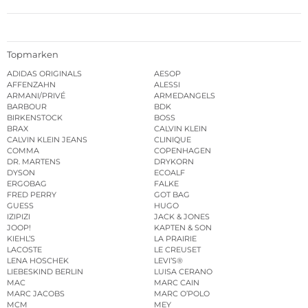
Topmarken
ADIDAS ORIGINALS
AESOP
AFFENZAHN
ALESSI
ARMANI/PRIVÉ
ARMEDANGELS
BARBOUR
BDK
BIRKENSTOCK
BOSS
BRAX
CALVIN KLEIN
CALVIN KLEIN JEANS
CLINIQUE
COMMA
COPENHAGEN
DR. MARTENS
DRYKORN
DYSON
ECOALF
ERGOBAG
FALKE
FRED PERRY
GOT BAG
GUESS
HUGO
IZIPIZI
JACK & JONES
JOOP!
KAPTEN & SON
KIEHL’S
LA PRAIRIE
LACOSTE
LE CREUSET
LENA HOSCHEK
LEVI’S®
LIEBESKIND BERLIN
LUISA CERANO
MAC
MARC CAIN
MARC JACOBS
MARC O’POLO
MCM
MEY