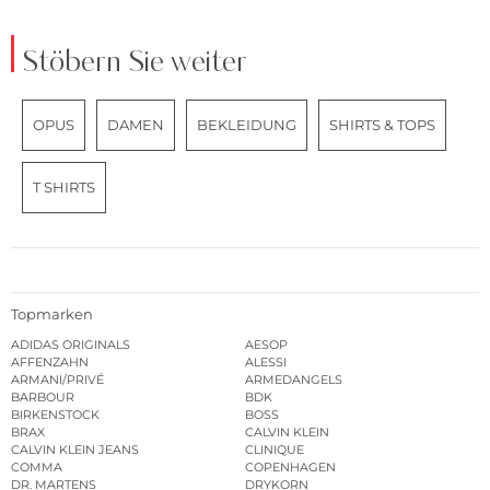
Stöbern Sie weiter
OPUS
DAMEN
BEKLEIDUNG
SHIRTS & TOPS
T SHIRTS
Topmarken
ADIDAS ORIGINALS
AESOP
AFFENZAHN
ALESSI
ARMANI/PRIVÉ
ARMEDANGELS
BARBOUR
BDK
BIRKENSTOCK
BOSS
BRAX
CALVIN KLEIN
CALVIN KLEIN JEANS
CLINIQUE
COMMA
COPENHAGEN
DR. MARTENS
DRYKORN