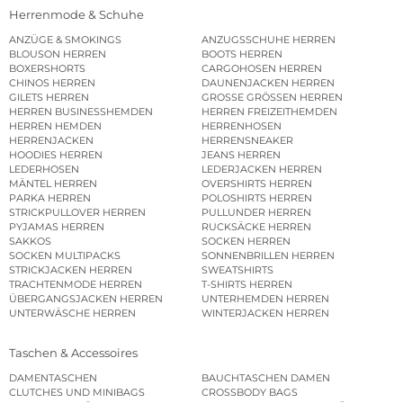
Herrenmode & Schuhe
ANZÜGE & SMOKINGS
ANZUGSSCHUHE HERREN
BLOUSON HERREN
BOOTS HERREN
BOXERSHORTS
CARGOHOSEN HERREN
CHINOS HERREN
DAUNENJACKEN HERREN
GILETS HERREN
GROSSE GRÖSSEN HERREN
HERREN BUSINESSHEMDEN
HERREN FREIZEITHEMDEN
HERREN HEMDEN
HERRENHOSEN
HERRENJACKEN
HERRENSNEAKER
HOODIES HERREN
JEANS HERREN
LEDERHOSEN
LEDERJACKEN HERREN
MÄNTEL HERREN
OVERSHIRTS HERREN
PARKA HERREN
POLOSHIRTS HERREN
STRICKPULLOVER HERREN
PULLUNDER HERREN
PYJAMAS HERREN
RUCKSÄCKE HERREN
SAKKOS
SOCKEN HERREN
SOCKEN MULTIPACKS
SONNENBRILLEN HERREN
STRICKJACKEN HERREN
SWEATSHIRTS
TRACHTENMODE HERREN
T-SHIRTS HERREN
ÜBERGANGSJACKEN HERREN
UNTERHEMDEN HERREN
UNTERWÄSCHE HERREN
WINTERJACKEN HERREN
Taschen & Accessoires
DAMENTASCHEN
BAUCHTASCHEN DAMEN
CLUTCHES UND MINIBAGS
CROSSBODY BAGS