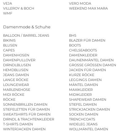
VEJA
VERO MODA
VILLEROY & BOCH
WEEKEND MAX MARA
WMF
Damenmode & Schuhe
BALLOON / BARREL JEANS
BHS
BIKINIS
BLAZER FÜR DAMEN
BLUSEN
BOOTS
CAPES
CHELSEABOOTS
DAMENHOSEN
DAMENKLEIDER
DAMENPULLOVER
DAUNENMÄNTEL DAMEN
DIRNDLBLUSEN
GROSSE GRÖSSEN DAMEN
HEMDBLUSEN
JACKEN FÜR DAMEN
JEANS DAMEN
KURZE RÖCKE
LANGE RÖCKE
LEGGINGS DAMEN
LOUNGEWEAR
MÄNTEL DAMEN
MARLENEHOSE
MAXIKLEIDER
MIDI RÖCKE
MIDIKLEIDER
RÖCKE
SHAPEWEAR DAMEN
SONNENBRILLEN DAMEN
STIEFEL DAMEN
STIEFELETTEN FÜR DAMEN
STRICKJACKEN DAMEN
SWEATSHIRTS FÜR DAMEN
SOCKEN DAMEN
DIRNDL & TRACHTENKLEIDER
TRENCHCOATS
T-SHIRTS DAMEN
WIDELEG JEANS
WINTERJACKEN DAMEN
WOLLMÄNTEL DAMEN