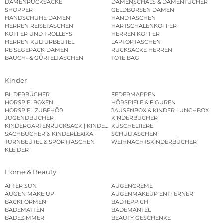
DAMENRUCKSÄCKE
DAMENSCHALS & DAMENTÜCHER
SHOPPER
GELDBÖRSEN DAMEN
HANDSCHUHE DAMEN
HANDTASCHEN
HERREN REISETASCHEN
HARTSCHALENKOFFER
KOFFER UND TROLLEYS
HERREN KOFFER
HERREN KULTURBEUTEL
LAPTOPTASCHEN
REISEGEPÄCK DAMEN
RUCKSÄCKE HERREN
BAUCH- & GÜRTELTASCHEN
TOTE BAG
Kinder
BILDERBÜCHER
FEDERMAPPEN
HÖRSPIELBOXEN
HÖRSPIELE & FIGUREN
HÖRSPIEL ZUBEHÖR
JAUSENBOX & KINDER LUNCHBOX
JUGENDBÜCHER
KINDERBÜCHER
KINDERGARTENRUCKSACK | KINDERGARTENBEUTEL
KUSCHELTIERE
SACHBÜCHER & KINDERLEXIKA
SCHULTASCHEN
TURNBEUTEL & SPORTTASCHEN
WEIHNACHTSKINDERBÜCHER
KLEIDER
Home & Beauty
AFTER SUN
AUGENCREME
AUGEN MAKE UP
AUGENMAKEUP ENTFERNER
BACKFORMEN
BADTEPPICH
BADEMATTEN
BADEMÄNTEL
BADEZIMMER
BEAUTY GESCHENKE