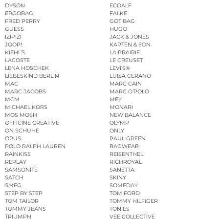
DYSON
ECOALF
ERGOBAG
FALKE
FRED PERRY
GOT BAG
GUESS
HUGO
IZIPIZI
JACK & JONES
JOOP!
KAPTEN & SON
KIEHL’S
LA PRAIRIE
LACOSTE
LE CREUSET
LENA HOSCHEK
LEVI’S®
LIEBESKIND BERLIN
LUISA CERANO
MAC
MARC CAIN
MARC JACOBS
MARC O’POLO
MCM
MEY
MICHAEL KORS
MONARI
MOS MOSH
NEW BALANCE
OFFICINE CREATIVE
OLYMP
ON SCHUHE
ONLY
OPUS
PAUL GREEN
POLO RALPH LAUREN
RAGWEAR
RAINKISS
REISENTHEL
REPLAY
RICHROYAL
SAMSONITE
SANETTA
SATCH
SKINY
SMEG
SOMEDAY
STEP BY STEP
TOM FORD
TOM TAILOR
TOMMY HILFIGER
TOMMY JEANS
TONIES
TRIUMPH
VEE COLLECTIVE