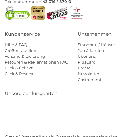
Telefonnummer:
+ 43 316 / 870-0
Kundenservice
Unternehmen
Hilfe & FAQ
Standorte / Häuser
Größentabellen
Job & Karriere
Versand & Lieferung
Über uns
Retouren & Reklamationen FAQ
PlusCard
Click & Collect
Presse
Click & Reserve
Newsletter
Gastronomie
Unsere Zahlungsarten
Klarna
Paypal
Mastercard
Visa
Diners
Eps
Shop
Applepay
Amazon