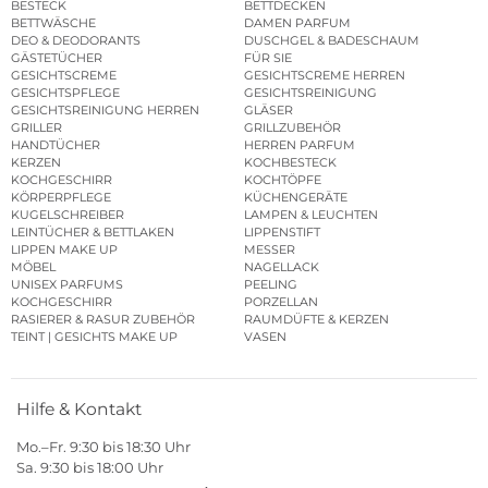
BESTECK
BETTDECKEN
BETTWÄSCHE
DAMEN PARFUM
DEO & DEODORANTS
DUSCHGEL & BADESCHAUM
GÄSTETÜCHER
FÜR SIE
GESICHTSCREME
GESICHTSCREME HERREN
GESICHTSPFLEGE
GESICHTSREINIGUNG
GESICHTSREINIGUNG HERREN
GLÄSER
GRILLER
GRILLZUBEHÖR
HANDTÜCHER
HERREN PARFUM
KERZEN
KOCHBESTECK
KOCHGESCHIRR
KOCHTÖPFE
KÖRPERPFLEGE
KÜCHENGERÄTE
KUGELSCHREIBER
LAMPEN & LEUCHTEN
LEINTÜCHER & BETTLAKEN
LIPPENSTIFT
LIPPEN MAKE UP
MESSER
MÖBEL
NAGELLACK
UNISEX PARFUMS
PEELING
KOCHGESCHIRR
PORZELLAN
RASIERER & RASUR ZUBEHÖR
RAUMDÜFTE & KERZEN
TEINT | GESICHTS MAKE UP
VASEN
Hilfe & Kontakt
Mo.–Fr. 9:30 bis 18:30 Uhr
Sa. 9:30 bis 18:00 Uhr