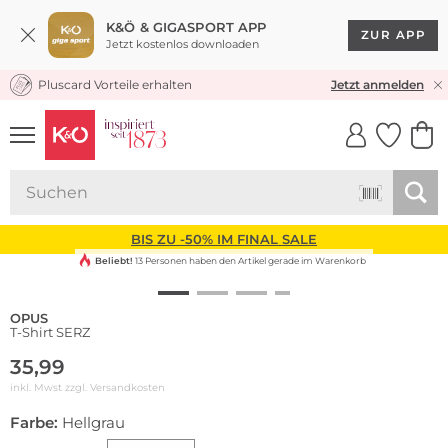
K&Ö & GIGASPORT APP
ZUR APP
Jetzt kostenlos downloaden
Pluscard Vorteile erhalten
KOSTENLOSER VERSAND* & RÜCKVERSAND
Jetzt anmelden
UNSERE APP
CLICK &
CLICK &
COLLECT
RESERVE
BIS ZU -50% IM FINAL SALE
Beliebt!
13 Personen haben den Artikel gerade im Warenkorb
OPUS
T-Shirt SERZ
35,99
inkl. Mwst zzgl.
Versandkosten
Farbe:
Hellgrau