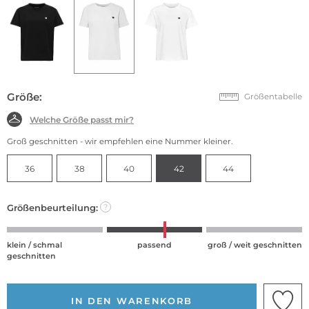
Größe:
Größentabelle
Welche Größe passt mir?
Groß geschnitten - wir empfehlen eine Nummer kleiner.
36
38
40
42
44
Größenbeurteilung:
?
klein / schmal
passend
groß / weit geschnitten
geschnitten
IN DEN WARENKORB