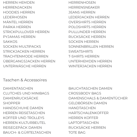
HERREN HEMDEN
HERRENHOSEN
HERRENJACKEN
HERRENSNEAKER
HOODIES HERREN
JEANS HERREN
LEDERHOSEN
LEDERJACKEN HERREN
MÄNTEL HERREN
OVERSHIRTS HERREN
PARKA HERREN
POLOSHIRTS HERREN
STRICKPULLOVER HERREN
PULLUNDER HERREN
PYJAMAS HERREN
RUCKSÄCKE HERREN
SAKKOS
SOCKEN HERREN
SOCKEN MULTIPACKS
SONNENBRILLEN HERREN
STRICKJACKEN HERREN
SWEATSHIRTS
TRACHTENMODE HERREN
T-SHIRTS HERREN
ÜBERGANGSJACKEN HERREN
UNTERHEMDEN HERREN
UNTERWÄSCHE HERREN
WINTERJACKEN HERREN
Taschen & Accessoires
DAMENTASCHEN
BAUCHTASCHEN DAMEN
CLUTCHES UND MINIBAGS
CROSSBODY BAGS
DAMENRUCKSÄCKE
DAMENSCHALS & DAMENTÜCHER
SHOPPER
GELDBÖRSEN DAMEN
HANDSCHUHE DAMEN
HANDTASCHEN
HERREN REISETASCHEN
HARTSCHALENKOFFER
KOFFER UND TROLLEYS
HERREN KOFFER
HERREN KULTURBEUTEL
LAPTOPTASCHEN
REISEGEPÄCK DAMEN
RUCKSÄCKE HERREN
BAUCH- & GÜRTELTASCHEN
TOTE BAG