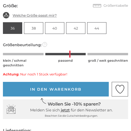
Größe:
Größentabelle
Welche Größe passt mir?
36
38
40
42
44
Größenbeurteilung:
?
klein / schmal
passend
groß / weit geschnitten
geschnitten
Achtung:
Nur noch 1 Stück verfügbar!
IN DEN WARENKORB
Wollen Sie -10% sparen?
Melden Sie sich
jetzt
für den Newsletter an.
Beachten Sie die Gutscheinbedingungen.
Lieferoption: