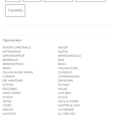
T SHIRTS
Topmarken
ADIDAS ORIGINALS
AESOP
AFFENZAHN
ALESSI
ARMANI/PRIVÉ
ARMEDANGELS
BARBOUR
BDK
BIRKENSTOCK
BOSS
BRAX
CALVIN KLEIN
CALVIN KLEIN JEANS
CLINIQUE
COMMA
COPENHAGEN
DR. MARTENS
DRYKORN
DYSON
ECOALF
ERGOBAG
FALKE
FRED PERRY
GOT BAG
GUESS
HUGO
IZIPIZI
JACK & JONES
JOOP!
KAPTEN & SON
KIEHL’S
LA PRAIRIE
LACOSTE
LE CREUSET