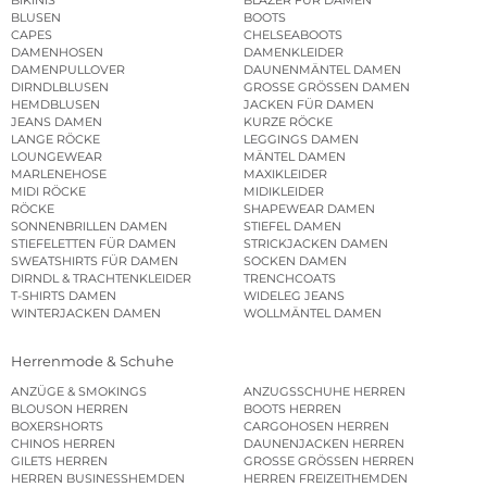
BLUSEN
BOOTS
CAPES
CHELSEABOOTS
DAMENHOSEN
DAMENKLEIDER
DAMENPULLOVER
DAUNENMÄNTEL DAMEN
DIRNDLBLUSEN
GROSSE GRÖSSEN DAMEN
HEMDBLUSEN
JACKEN FÜR DAMEN
JEANS DAMEN
KURZE RÖCKE
LANGE RÖCKE
LEGGINGS DAMEN
LOUNGEWEAR
MÄNTEL DAMEN
MARLENEHOSE
MAXIKLEIDER
MIDI RÖCKE
MIDIKLEIDER
RÖCKE
SHAPEWEAR DAMEN
SONNENBRILLEN DAMEN
STIEFEL DAMEN
STIEFELETTEN FÜR DAMEN
STRICKJACKEN DAMEN
SWEATSHIRTS FÜR DAMEN
SOCKEN DAMEN
DIRNDL & TRACHTENKLEIDER
TRENCHCOATS
T-SHIRTS DAMEN
WIDELEG JEANS
WINTERJACKEN DAMEN
WOLLMÄNTEL DAMEN
Herrenmode & Schuhe
ANZÜGE & SMOKINGS
ANZUGSSCHUHE HERREN
BLOUSON HERREN
BOOTS HERREN
BOXERSHORTS
CARGOHOSEN HERREN
CHINOS HERREN
DAUNENJACKEN HERREN
GILETS HERREN
GROSSE GRÖSSEN HERREN
HERREN BUSINESSHEMDEN
HERREN FREIZEITHEMDEN