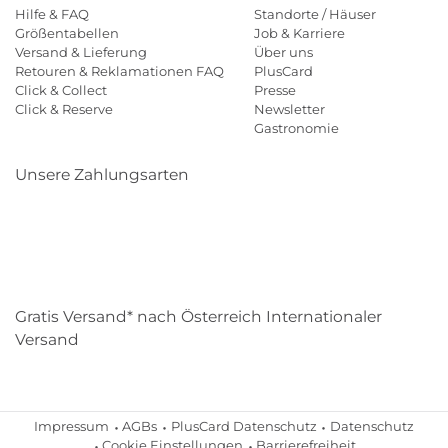
Hilfe & FAQ
Standorte / Häuser
Größentabellen
Job & Karriere
Versand & Lieferung
Über uns
Retouren & Reklamationen FAQ
PlusCard
Click & Collect
Presse
Click & Reserve
Newsletter
Gastronomie
Unsere Zahlungsarten
Klarna
Paypal
Mastercard
Visa
Diners
Eps
Shop
Applepay
Amazon
Gratis Versand* nach Österreich Internationaler
Versand
Impressum
AGBs
PlusCard Datenschutz
Datenschutz
Cookie Einstellungen
Barrierefreiheit