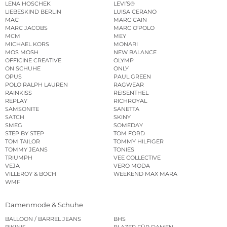
LENA HOSCHEK
LEVI’S®
LIEBESKIND BERLIN
LUISA CERANO
MAC
MARC CAIN
MARC JACOBS
MARC O’POLO
MCM
MEY
MICHAEL KORS
MONARI
MOS MOSH
NEW BALANCE
OFFICINE CREATIVE
OLYMP
ON SCHUHE
ONLY
OPUS
PAUL GREEN
POLO RALPH LAUREN
RAGWEAR
RAINKISS
REISENTHEL
REPLAY
RICHROYAL
SAMSONITE
SANETTA
SATCH
SKINY
SMEG
SOMEDAY
STEP BY STEP
TOM FORD
TOM TAILOR
TOMMY HILFIGER
TOMMY JEANS
TONIES
TRIUMPH
VEE COLLECTIVE
VEJA
VERO MODA
VILLEROY & BOCH
WEEKEND MAX MARA
WMF
Damenmode & Schuhe
BALLOON / BARREL JEANS
BHS
BIKINIS
BLAZER FÜR DAMEN