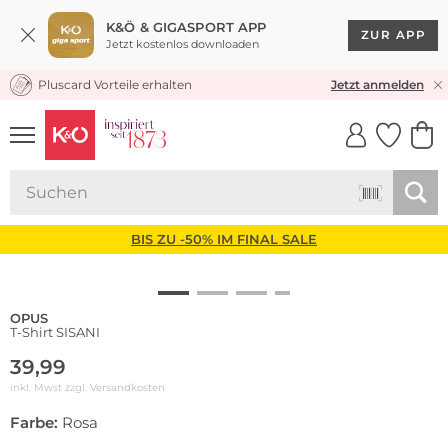
K&Ö & GIGASPORT APP
ZUR APP
Jetzt kostenlos downloaden
Pluscard Vorteile erhalten
KOSTENLOSER VERSAND* & RÜCKVERSAND
Jetzt anmelden
UNSERE APP
CLICK &
CLICK &
COLLECT
RESERVE
BIS ZU -50% IM FINAL SALE
OPUS
T-Shirt SISANI
39,99
inkl. Mwst zzgl.
Versandkosten
Farbe:
Rosa