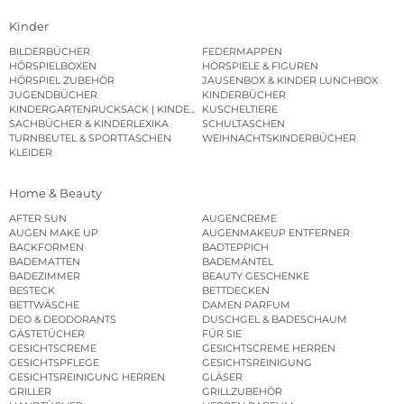
Kinder
BILDERBÜCHER
FEDERMAPPEN
HÖRSPIELBOXEN
HÖRSPIELE & FIGUREN
HÖRSPIEL ZUBEHÖR
JAUSENBOX & KINDER LUNCHBOX
JUGENDBÜCHER
KINDERBÜCHER
KINDERGARTENRUCKSACK | KINDERGARTENBEUTEL
KUSCHELTIERE
SACHBÜCHER & KINDERLEXIKA
SCHULTASCHEN
TURNBEUTEL & SPORTTASCHEN
WEIHNACHTSKINDERBÜCHER
KLEIDER
Home & Beauty
AFTER SUN
AUGENCREME
AUGEN MAKE UP
AUGENMAKEUP ENTFERNER
BACKFORMEN
BADTEPPICH
BADEMATTEN
BADEMÄNTEL
BADEZIMMER
BEAUTY GESCHENKE
BESTECK
BETTDECKEN
BETTWÄSCHE
DAMEN PARFUM
DEO & DEODORANTS
DUSCHGEL & BADESCHAUM
GÄSTETÜCHER
FÜR SIE
GESICHTSCREME
GESICHTSCREME HERREN
GESICHTSPFLEGE
GESICHTSREINIGUNG
GESICHTSREINIGUNG HERREN
GLÄSER
GRILLER
GRILLZUBEHÖR