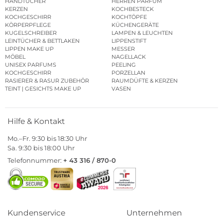
HANDTÜCHER
HERREN PARFUM
KERZEN
KOCHBESTECK
KOCHGESCHIRR
KOCHTÖPFE
KÖRPERPFLEGE
KÜCHENGERÄTE
KUGELSCHREIBER
LAMPEN & LEUCHTEN
LEINTÜCHER & BETTLAKEN
LIPPENSTIFT
LIPPEN MAKE UP
MESSER
MÖBEL
NAGELLACK
UNISEX PARFUMS
PEELING
KOCHGESCHIRR
PORZELLAN
RASIERER & RASUR ZUBEHÖR
RAUMDÜFTE & KERZEN
TEINT | GESICHTS MAKE UP
VASEN
Hilfe & Kontakt
Mo.–Fr. 9:30 bis 18:30 Uhr
Sa. 9:30 bis 18:00 Uhr
Telefonnummer:
+ 43 316 / 870-0
Kundenservice
Unternehmen