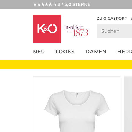
★★★★★ 4,8 / 5,0 STERNE
ZU GIGASPORT
FASHION-
UNSERE APP
CLICK &
CLICK &
TRENDS
COLLECT
RESERVE
NEU
LOOKS
DAMEN
HER