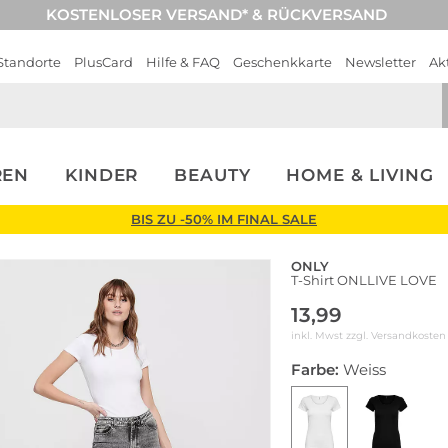
KOSTENLOSER VERSAND* & RÜCKVERSAND
Standorte
PlusCard
Hilfe & FAQ
Geschenkkarte
Newsletter
Ak
REN
KINDER
BEAUTY
HOME & LIVING
BIS ZU -50% IM FINAL SALE
ONLY
T-Shirt ONLLIVE LOVE
13,99
inkl. Mwst zzgl.
Versandkosten
Farbe:
Weiss