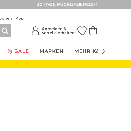
30 TAGE RÜCKGABERECHT
tionen
App
Anmelden &
Vorteile erhalten
SALE
MARKEN
MEHR K&Ö
NACH