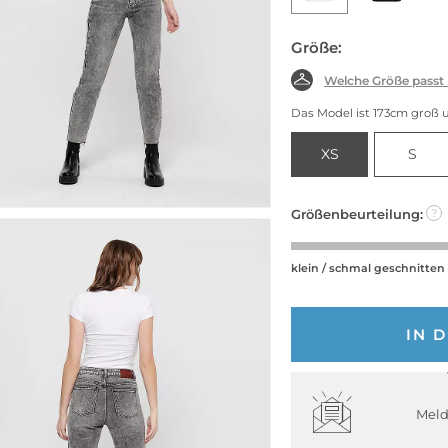
Größe:
Welche Größe passt
Das Model ist 173cm groß 
XS
S
Größenbeurteilung:
?
klein / schmal geschnitten
IN 
Meld