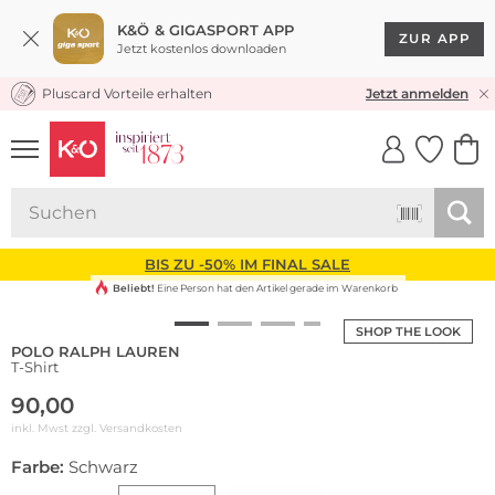
K&Ö & GIGASPORT APP
ZUR APP
Jetzt kostenlos downloaden
Pluscard Vorteile erhalten
KOSTENLOSER VERSAND* & RÜCKVERSAND
Jetzt anmelden
UNSERE APP
CLICK &
CLICK &
COLLECT
RESERVE
BIS ZU -50% IM FINAL SALE
Beliebt!
Eine Person hat den Artikel gerade im Warenkorb
SHOP THE LOOK
POLO RALPH LAUREN
T-Shirt
90,00
inkl. Mwst zzgl.
Versandkosten
Farbe:
Schwarz