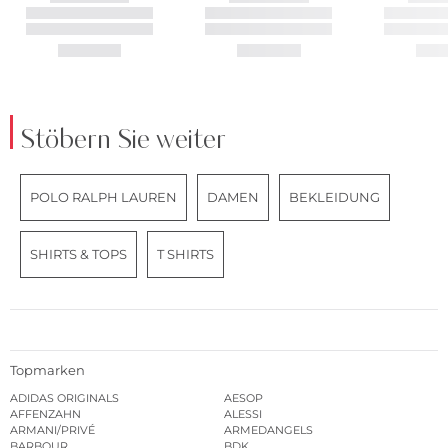
Stöbern Sie weiter
POLO RALPH LAUREN
DAMEN
BEKLEIDUNG
SHIRTS & TOPS
T SHIRTS
Topmarken
ADIDAS ORIGINALS
AESOP
AFFENZAHN
ALESSI
ARMANI/PRIVÉ
ARMEDANGELS
BARBOUR
BDK