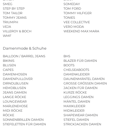
SMEG
SOMEDAY
STEP BY STEP
TOM FORD
TOM TAILOR
TOMMY HILFIGER
TOMMY JEANS
TONIES
TRIUMPH
VEE COLLECTIVE
VEJA
VERO MODA
VILLEROY & BOCH
WEEKEND MAX MARA
WMF
Damenmode & Schuhe
BALLOON / BARREL JEANS
BHS
BIKINIS
BLAZER FÜR DAMEN
BLUSEN
BOOTS
CAPES
CHELSEABOOTS
DAMENHOSEN
DAMENKLEIDER
DAMENPULLOVER
DAUNENMÄNTEL DAMEN
DIRNDLBLUSEN
GROSSE GRÖSSEN DAMEN
HEMDBLUSEN
JACKEN FÜR DAMEN
JEANS DAMEN
KURZE RÖCKE
LANGE RÖCKE
LEGGINGS DAMEN
LOUNGEWEAR
MÄNTEL DAMEN
MARLENEHOSE
MAXIKLEIDER
MIDI RÖCKE
MIDIKLEIDER
RÖCKE
SHAPEWEAR DAMEN
SONNENBRILLEN DAMEN
STIEFEL DAMEN
STIEFELETTEN FÜR DAMEN
STRICKJACKEN DAMEN