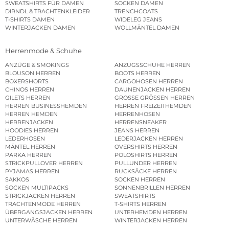
SWEATSHIRTS FÜR DAMEN
SOCKEN DAMEN
DIRNDL & TRACHTENKLEIDER
TRENCHCOATS
T-SHIRTS DAMEN
WIDELEG JEANS
WINTERJACKEN DAMEN
WOLLMÄNTEL DAMEN
Herrenmode & Schuhe
ANZÜGE & SMOKINGS
ANZUGSSCHUHE HERREN
BLOUSON HERREN
BOOTS HERREN
BOXERSHORTS
CARGOHOSEN HERREN
CHINOS HERREN
DAUNENJACKEN HERREN
GILETS HERREN
GROSSE GRÖSSEN HERREN
HERREN BUSINESSHEMDEN
HERREN FREIZEITHEMDEN
HERREN HEMDEN
HERRENHOSEN
HERRENJACKEN
HERRENSNEAKER
HOODIES HERREN
JEANS HERREN
LEDERHOSEN
LEDERJACKEN HERREN
MÄNTEL HERREN
OVERSHIRTS HERREN
PARKA HERREN
POLOSHIRTS HERREN
STRICKPULLOVER HERREN
PULLUNDER HERREN
PYJAMAS HERREN
RUCKSÄCKE HERREN
SAKKOS
SOCKEN HERREN
SOCKEN MULTIPACKS
SONNENBRILLEN HERREN
STRICKJACKEN HERREN
SWEATSHIRTS
TRACHTENMODE HERREN
T-SHIRTS HERREN
ÜBERGANGSJACKEN HERREN
UNTERHEMDEN HERREN
UNTERWÄSCHE HERREN
WINTERJACKEN HERREN