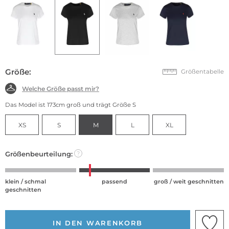
Größe:
Größentabelle
Welche Größe passt mir?
Das Model ist 173cm groß und trägt Größe S
XS
S
M
L
XL
Größenbeurteilung:
?
klein / schmal
passend
groß / weit geschnitten
geschnitten
IN DEN WARENKORB