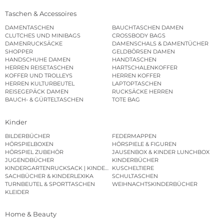
Taschen & Accessoires
DAMENTASCHEN
BAUCHTASCHEN DAMEN
CLUTCHES UND MINIBAGS
CROSSBODY BAGS
DAMENRUCKSÄCKE
DAMENSCHALS & DAMENTÜCHER
SHOPPER
GELDBÖRSEN DAMEN
HANDSCHUHE DAMEN
HANDTASCHEN
HERREN REISETASCHEN
HARTSCHALENKOFFER
KOFFER UND TROLLEYS
HERREN KOFFER
HERREN KULTURBEUTEL
LAPTOPTASCHEN
REISEGEPÄCK DAMEN
RUCKSÄCKE HERREN
BAUCH- & GÜRTELTASCHEN
TOTE BAG
Kinder
BILDERBÜCHER
FEDERMAPPEN
HÖRSPIELBOXEN
HÖRSPIELE & FIGUREN
HÖRSPIEL ZUBEHÖR
JAUSENBOX & KINDER LUNCHBOX
JUGENDBÜCHER
KINDERBÜCHER
KINDERGARTENRUCKSACK | KINDERGARTENBEUTEL
KUSCHELTIERE
SACHBÜCHER & KINDERLEXIKA
SCHULTASCHEN
TURNBEUTEL & SPORTTASCHEN
WEIHNACHTSKINDERBÜCHER
KLEIDER
Home & Beauty