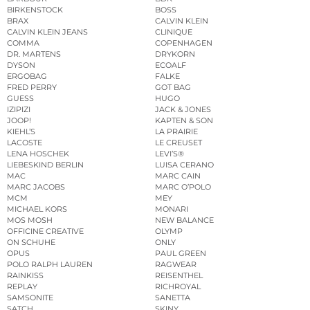
BIRKENSTOCK
BOSS
BRAX
CALVIN KLEIN
CALVIN KLEIN JEANS
CLINIQUE
COMMA
COPENHAGEN
DR. MARTENS
DRYKORN
DYSON
ECOALF
ERGOBAG
FALKE
FRED PERRY
GOT BAG
GUESS
HUGO
IZIPIZI
JACK & JONES
JOOP!
KAPTEN & SON
KIEHL’S
LA PRAIRIE
LACOSTE
LE CREUSET
LENA HOSCHEK
LEVI’S®
LIEBESKIND BERLIN
LUISA CERANO
MAC
MARC CAIN
MARC JACOBS
MARC O’POLO
MCM
MEY
MICHAEL KORS
MONARI
MOS MOSH
NEW BALANCE
OFFICINE CREATIVE
OLYMP
ON SCHUHE
ONLY
OPUS
PAUL GREEN
POLO RALPH LAUREN
RAGWEAR
RAINKISS
REISENTHEL
REPLAY
RICHROYAL
SAMSONITE
SANETTA
SATCH
SKINY