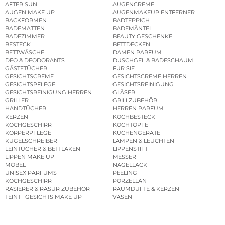
AFTER SUN
AUGENCREME
AUGEN MAKE UP
AUGENMAKEUP ENTFERNER
BACKFORMEN
BADTEPPICH
BADEMATTEN
BADEMÄNTEL
BADEZIMMER
BEAUTY GESCHENKE
BESTECK
BETTDECKEN
BETTWÄSCHE
DAMEN PARFUM
DEO & DEODORANTS
DUSCHGEL & BADESCHAUM
GÄSTETÜCHER
FÜR SIE
GESICHTSCREME
GESICHTSCREME HERREN
GESICHTSPFLEGE
GESICHTSREINIGUNG
GESICHTSREINIGUNG HERREN
GLÄSER
GRILLER
GRILLZUBEHÖR
HANDTÜCHER
HERREN PARFUM
KERZEN
KOCHBESTECK
KOCHGESCHIRR
KOCHTÖPFE
KÖRPERPFLEGE
KÜCHENGERÄTE
KUGELSCHREIBER
LAMPEN & LEUCHTEN
LEINTÜCHER & BETTLAKEN
LIPPENSTIFT
LIPPEN MAKE UP
MESSER
MÖBEL
NAGELLACK
UNISEX PARFUMS
PEELING
KOCHGESCHIRR
PORZELLAN
RASIERER & RASUR ZUBEHÖR
RAUMDÜFTE & KERZEN
TEINT | GESICHTS MAKE UP
VASEN