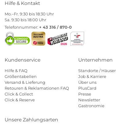
Hilfe & Kontakt
Mo.–Fr. 9:30 bis 18:30 Uhr
Sa. 9:30 bis 18:00 Uhr
Telefonnummer:
+ 43 316 / 870-0
Kundenservice
Unternehmen
Hilfe & FAQ
Standorte / Häuser
Größentabellen
Job & Karriere
Versand & Lieferung
Über uns
Retouren & Reklamationen FAQ
PlusCard
Click & Collect
Presse
Click & Reserve
Newsletter
Gastronomie
Unsere Zahlungsarten
Klarna
Paypal
Mastercard
Visa
Diners
Eps
Shop