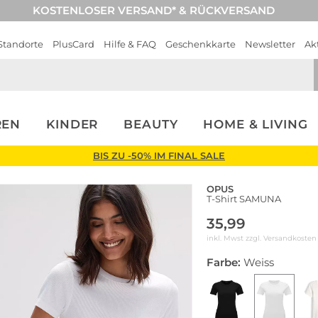
KOSTENLOSER VERSAND* & RÜCKVERSAND
Standorte
PlusCard
Hilfe & FAQ
Geschenkkarte
Newsletter
Ak
REN
KINDER
BEAUTY
HOME & LIVING
BIS ZU -50% IM FINAL SALE
OPUS
T-Shirt SAMUNA
35,99
inkl. Mwst zzgl.
Versandkosten
Farbe:
Weiss