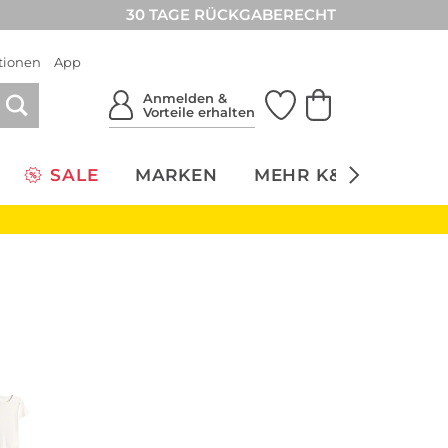
30 TAGE RÜCKGABERECHT
tionen
App
Anmelden &
Vorteile erhalten
SALE
MARKEN
MEHR K&Ö
NACH