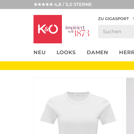
★★★★★ 4,8 / 5,0 STERNE
ZU GIGASPORT
FASHION-
UNSERE APP
CLICK &
CLICK &
TRENDS
COLLECT
RESERVE
NEU
LOOKS
DAMEN
HER