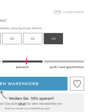
Größentabelle
 mir?
pfehlen eine Nummer kleiner.
40
42
44
passend
groß / weit geschnitten
DEN WARENKORB
Wollen Sie -10% sparen?
en Sie sich
jetzt
für den Newsletter an.
Beachten Sie die Gutscheinbedingungen.