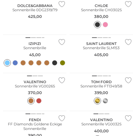
DOLCE&GABBANA
CHLOE
Sonnenbrille 0DG2319/79
Sonnenbrille CH0302S
425,00
380,00
Nachhaltig
IZIPIZI
SAINT LAURENT
Sonnenbrille
Sonnenbrille SLM153
45,00
405,00
VALENTINO
TOM FORD
Sonnenbrille VG0026S
Sonnenbrille FT1349/58
370,00
399,00
NEU
FENDI
VALENTINO
FF Diamonds Goldene Eckige
Sonnenbrille VG0032S
Sonnenbrille
400,00
390,00