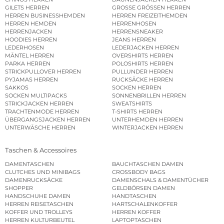
GILETS HERREN
GROSSE GRÖSSEN HERREN
HERREN BUSINESSHEMDEN
HERREN FREIZEITHEMDEN
HERREN HEMDEN
HERRENHOSEN
HERRENJACKEN
HERRENSNEAKER
HOODIES HERREN
JEANS HERREN
LEDERHOSEN
LEDERJACKEN HERREN
MÄNTEL HERREN
OVERSHIRTS HERREN
PARKA HERREN
POLOSHIRTS HERREN
STRICKPULLOVER HERREN
PULLUNDER HERREN
PYJAMAS HERREN
RUCKSÄCKE HERREN
SAKKOS
SOCKEN HERREN
SOCKEN MULTIPACKS
SONNENBRILLEN HERREN
STRICKJACKEN HERREN
SWEATSHIRTS
TRACHTENMODE HERREN
T-SHIRTS HERREN
ÜBERGANGSJACKEN HERREN
UNTERHEMDEN HERREN
UNTERWÄSCHE HERREN
WINTERJACKEN HERREN
Taschen & Accessoires
DAMENTASCHEN
BAUCHTASCHEN DAMEN
CLUTCHES UND MINIBAGS
CROSSBODY BAGS
DAMENRUCKSÄCKE
DAMENSCHALS & DAMENTÜCHER
SHOPPER
GELDBÖRSEN DAMEN
HANDSCHUHE DAMEN
HANDTASCHEN
HERREN REISETASCHEN
HARTSCHALENKOFFER
KOFFER UND TROLLEYS
HERREN KOFFER
HERREN KULTURBEUTEL
LAPTOPTASCHEN