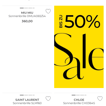
MIU MIU
Sonnenbrille 0MUA06S/54
360,00
Fashion Tipp
Nachhaltig
SAINT LAURENT
CHLOE
Sonnenbrille SLM160
Sonnenbrille CH0364S