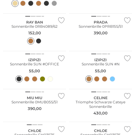
RAY BAN
PRADA
Sonnenbrille 0RB4089/62
Sonnenbrille 0PRB15S/51
152,00
390,00
Nachhaltig
Nachhaltig
IZIPIZI
IZIPIZI
Sonnenbrille SUN #OFFICE
Sonnenbrille SUN #N
55,00
55,00
Fashion Tipp
MIU MIU
CELINE
Sonnenbrille 0MUB05S/51
Triomphe Schwarze Cateye
Sonnenbrille
390,00
Fashion Tipp
Fashion Tipp
430,00
Nachhaltig
Nachhaltig
CHLOE
CHLOE
Sonnenbrille CH0357S
Sonnenbrille CH0357S