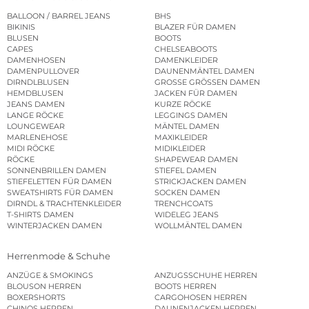
BALLOON / BARREL JEANS
BHS
BIKINIS
BLAZER FÜR DAMEN
BLUSEN
BOOTS
CAPES
CHELSEABOOTS
DAMENHOSEN
DAMENKLEIDER
DAMENPULLOVER
DAUNENMÄNTEL DAMEN
DIRNDLBLUSEN
GROSSE GRÖSSEN DAMEN
HEMDBLUSEN
JACKEN FÜR DAMEN
JEANS DAMEN
KURZE RÖCKE
LANGE RÖCKE
LEGGINGS DAMEN
LOUNGEWEAR
MÄNTEL DAMEN
MARLENEHOSE
MAXIKLEIDER
MIDI RÖCKE
MIDIKLEIDER
RÖCKE
SHAPEWEAR DAMEN
SONNENBRILLEN DAMEN
STIEFEL DAMEN
STIEFELETTEN FÜR DAMEN
STRICKJACKEN DAMEN
SWEATSHIRTS FÜR DAMEN
SOCKEN DAMEN
DIRNDL & TRACHTENKLEIDER
TRENCHCOATS
T-SHIRTS DAMEN
WIDELEG JEANS
WINTERJACKEN DAMEN
WOLLMÄNTEL DAMEN
Herrenmode & Schuhe
ANZÜGE & SMOKINGS
ANZUGSSCHUHE HERREN
BLOUSON HERREN
BOOTS HERREN
BOXERSHORTS
CARGOHOSEN HERREN
CHINOS HERREN
DAUNENJACKEN HERREN