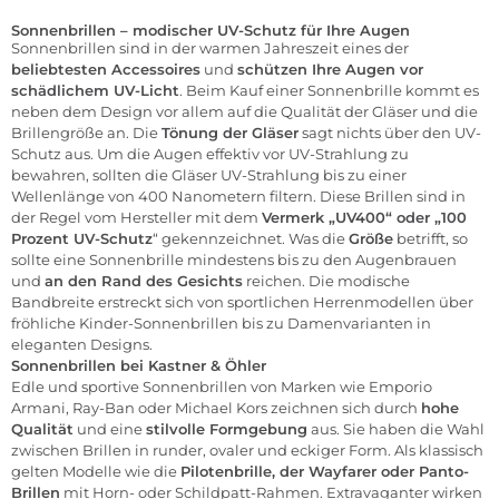
Sonnenbrillen – modischer UV-Schutz für Ihre Augen
Sonnenbrillen sind in der warmen Jahreszeit eines der
beliebtesten
Accessoires
und
schützen Ihre Augen vor
schädlichem UV-Licht
. Beim Kauf einer Sonnenbrille kommt es
neben dem Design vor allem auf die Qualität der Gläser und die
Brillengröße an. Die
Tönung der Gläser
sagt nichts über den UV-
Schutz aus. Um die Augen effektiv vor UV-Strahlung zu
bewahren, sollten die Gläser UV-Strahlung bis zu einer
Wellenlänge von 400 Nanometern filtern. Diese Brillen sind in
der Regel vom Hersteller mit dem
Vermerk „UV400“ oder „100
Prozent UV-Schutz
“ gekennzeichnet. Was die
Größe
betrifft, so
sollte eine Sonnenbrille mindestens bis zu den Augenbrauen
und
an den Rand des Gesichts
reichen. Die modische
Bandbreite erstreckt sich von sportlichen Herrenmodellen über
fröhliche Kinder-Sonnenbrillen bis zu Damenvarianten in
eleganten Designs.
Sonnenbrillen bei
Kastner & Öhler
Edle und sportive Sonnenbrillen von Marken wie
Emporio
Armani
,
Ray-Ban
oder
Michael Kors
zeichnen sich durch
hohe
Qualität
und eine
stilvolle Formgebung
aus. Sie haben die Wahl
zwischen Brillen in runder, ovaler und eckiger Form. Als klassisch
gelten Modelle wie die
Pilotenbrille, der Wayfarer oder Panto-
Brillen
mit Horn- oder Schildpatt-Rahmen. Extravaganter wirken