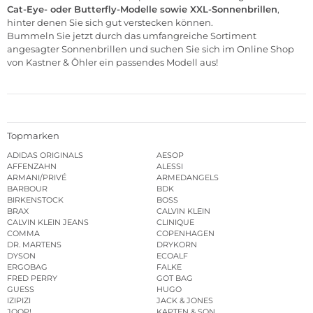
Cat-Eye- oder Butterfly-Modelle sowie XXL-Sonnenbrillen
,
hinter denen Sie sich gut verstecken können.
Bummeln Sie jetzt durch das umfangreiche Sortiment
angesagter Sonnenbrillen und suchen Sie sich im
Online Shop
von Kastner & Öhler
ein passendes Modell aus!
Topmarken
ADIDAS ORIGINALS
AESOP
AFFENZAHN
ALESSI
ARMANI/PRIVÉ
ARMEDANGELS
BARBOUR
BDK
BIRKENSTOCK
BOSS
BRAX
CALVIN KLEIN
CALVIN KLEIN JEANS
CLINIQUE
COMMA
COPENHAGEN
DR. MARTENS
DRYKORN
DYSON
ECOALF
ERGOBAG
FALKE
FRED PERRY
GOT BAG
GUESS
HUGO
IZIPIZI
JACK & JONES
JOOP!
KAPTEN & SON