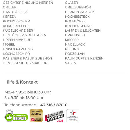
GESICHTSREINIGUNG HERREN
GLÄSER
GRILLER
GRILLZUBEHÖR
HANDTÜCHER
HERREN PARFUM
KERZEN
KOCHBESTECK
KOCHGESCHIRR
KOCHTÖPFE
KÖRPERPFLEGE
KÜCHENGERÄTE
KUGELSCHREIBER
LAMPEN & LEUCHTEN
LEINTÜCHER & BETTLAKEN
LIPPENSTIFT
LIPPEN MAKE UP
MESSER
MÖBEL
NAGELLACK
UNISEX PARFUMS
PEELING
KOCHGESCHIRR
PORZELLAN
RASIERER & RASUR ZUBEHÖR
RAUMDÜFTE & KERZEN
TEINT | GESICHTS MAKE UP
VASEN
Hilfe & Kontakt
Mo.–Fr. 9:30 bis 18:30 Uhr
Sa. 9:30 bis 18:00 Uhr
Telefonnummer:
+ 43 316 / 870-0