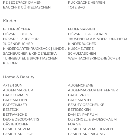
REISEGEPÄCK DAMEN
RUCKSÄCKE HERREN
BAUCH- & GÜRTELTASCHEN
TOTE BAG
Kinder
BILDERBÜCHER
FEDERMAPPEN
HÖRSPIELBOXEN
HÖRSPIELE & FIGUREN
HÖRSPIEL ZUBEHÖR
JAUSENBOX & KINDER LUNCHBOX
JUGENDBÜCHER
KINDERBÜCHER
KINDERGARTENRUCKSACK | KINDERGARTENBEUTEL
KUSCHELTIERE
SACHBÜCHER & KINDERLEXIKA
SCHULTASCHEN
TURNBEUTEL & SPORTTASCHEN
WEIHNACHTSKINDERBÜCHER
KLEIDER
Home & Beauty
AFTER SUN
AUGENCREME
AUGEN MAKE UP
AUGENMAKEUP ENTFERNER
BACKFORMEN
BADTEPPICH
BADEMATTEN
BADEMÄNTEL
BADEZIMMER
BEAUTY GESCHENKE
BESTECK
BETTDECKEN
BETTWÄSCHE
DAMEN PARFUM
DEO & DEODORANTS
DUSCHGEL & BADESCHAUM
GÄSTETÜCHER
FÜR SIE
GESICHTSCREME
GESICHTSCREME HERREN
GESICHTSPFLEGE
GESICHTSREINIGUNG