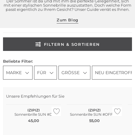
Der Sommer ist da und mit ihm die perfekte Gelegenheit, sich
mit einer stylischen Sonnebrille auszustatten. Doch welche Form
passt eigentlich zu Ihrem Gesicht? Unser Guide verrät es Ihnen.
Zum Blog
FILTERN & SORTIEREN
Beliebte Filter:
MARKE
FÜR
GRÖSSE
NEU EINGETROFF
Unsere Empfehlungen für Sie
Nachhaltig
Nachhaltig
Na
IZIPIZI
IZIPIZI
Sonnenbrille SUN #D
Sonnenbrille SUN #OFFICE
45,00
55,00
Nachhaltig