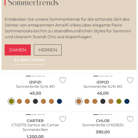
Sommertrends
Entdecken Sie unsere Sommertrends für die schönste Zeit des
Jahres: von entspannten Amalfi-Vibes über elegante Paris-
Sommerlooks bis hin zu strandfreundlichen Styles für Santorini
und cleanem Scandi Chic aus Kopenhagen.
DAMEN
HERREN
Zu allen Trends
AMALFI VIBES
SAN
Nachhaltig
Nachhaltig
IZIPIZI
IZIPIZI
Sonnenbrille SUN #D
Sonnenbrille SUN #D
45,00
45,00
Nachhaltig
CARTIER
CHLOE
CT0571S Santos de Cartier
Sonnenbrille CH0282S
Sonnenbrillen
390,00
1.200,00