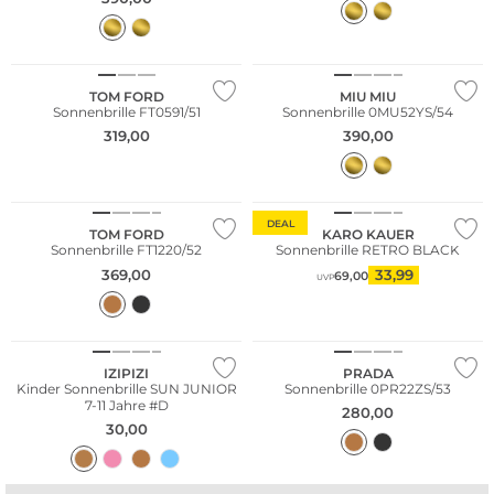
NEU
TOM FORD
MIU MIU
Sonnenbrille FT0591/51
Sonnenbrille 0MU52YS/54
319,00
390,00
DEAL
TOM FORD
KARO KAUER
Sonnenbrille FT1220/52
Sonnenbrille RETRO BLACK
369,00
33,99
69,00
UVP
Nachhaltig
IZIPIZI
PRADA
Kinder Sonnenbrille SUN JUNIOR
Sonnenbrille 0PR22ZS/53
7-11 Jahre #D
280,00
30,00