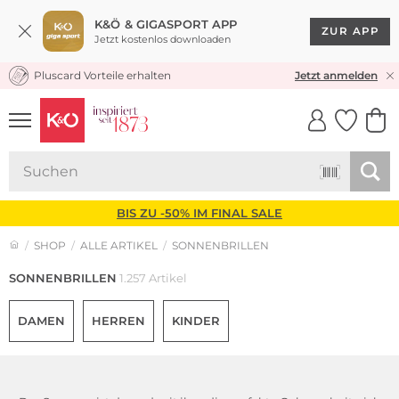
K&Ö & GIGASPORT APP
ZUR APP
Jetzt kostenlos downloaden
Pluscard Vorteile erhalten
30 TAGE RÜCKGABERECHT
Jetzt anmelden
UNSERE APP
CLICK &
CLICK &
COLLECT
RESERVE
BIS ZU -50% IM FINAL SALE
SHOP
ALLE ARTIKEL
SONNENBRILLEN
SONNENBRILLEN
1.257 Artikel
DAMEN
HERREN
KINDER