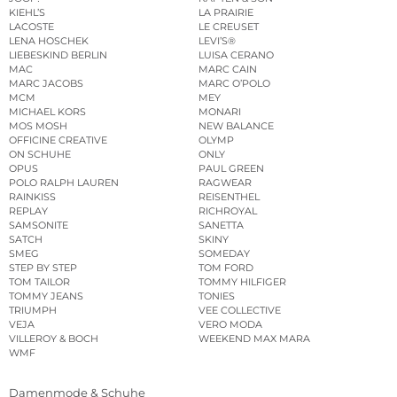
KIEHL’S
LA PRAIRIE
LACOSTE
LE CREUSET
LENA HOSCHEK
LEVI’S®
LIEBESKIND BERLIN
LUISA CERANO
MAC
MARC CAIN
MARC JACOBS
MARC O’POLO
MCM
MEY
MICHAEL KORS
MONARI
MOS MOSH
NEW BALANCE
OFFICINE CREATIVE
OLYMP
ON SCHUHE
ONLY
OPUS
PAUL GREEN
POLO RALPH LAUREN
RAGWEAR
RAINKISS
REISENTHEL
REPLAY
RICHROYAL
SAMSONITE
SANETTA
SATCH
SKINY
SMEG
SOMEDAY
STEP BY STEP
TOM FORD
TOM TAILOR
TOMMY HILFIGER
TOMMY JEANS
TONIES
TRIUMPH
VEE COLLECTIVE
VEJA
VERO MODA
VILLEROY & BOCH
WEEKEND MAX MARA
WMF
Damenmode & Schuhe