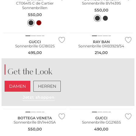
CT0641S C de Cartier
Sonnenbrille BV1439S
Sonnenbrillen
550,00
550,00
GUCCI
RAY BAN
Sonnenbrille GG1802S
Sonnenbrille 0RB3929/54
495,00
214,00
Get the Look
DAMEN
HERREN
Jetzt shoppen
Fashion Tipp
BOTTEGA VENETA
GUCCI
Sonnenbrille BV1440SA
Sonnenbrille GG2165S
550,00
490,00