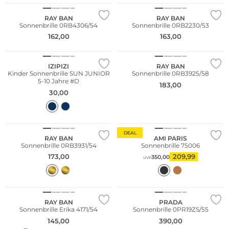
RAY BAN
RAY BAN
Sonnenbrille 0RB4306/54
Sonnenbrille 0RB2230/53
162,00
163,00
Nachhaltig
IZIPIZI
RAY BAN
Kinder Sonnenbrille SUN JUNIOR
Sonnenbrille 0RB3925/58
5-10 Jahre #D
183,00
30,00
DEAL
RAY BAN
AMI PARIS
Sonnenbrille 0RB3931/54
Sonnenbrille 75006
173,00
209,99
350,00
UVP
RAY BAN
PRADA
Sonnenbrille Erika 4171/54
Sonnenbrille 0PR19ZS/55
145,00
390,00