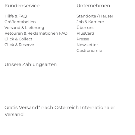
Kundenservice
Unternehmen
Hilfe & FAQ
Standorte / Häuser
Größentabellen
Job & Karriere
Versand & Lieferung
Über uns
Retouren & Reklamationen FAQ
PlusCard
Click & Collect
Presse
Click & Reserve
Newsletter
Gastronomie
Unsere Zahlungsarten
Klarna
Paypal
Mastercard
Visa
Diners
Eps
Shop
Applepay
Amazon
Gratis Versand* nach Österreich Internationaler
Versand