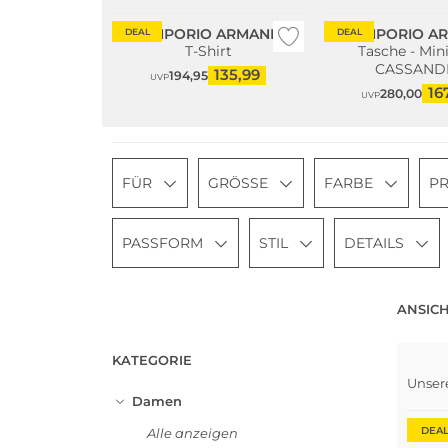
EMPORIO ARMANI
EMPORIO A
DEAL
DEAL
T-Shirt
Tasche - Min
CASSAND
135,99
194,95
UVP
16
280,00
UVP
FÜR
GRÖSSE
FARBE
PR
PASSFORM
STIL
DETAILS
ANSICH
KATEGORIE
Unser
Damen
DEA
Alle anzeigen