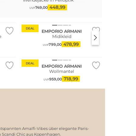
448,99
13
749,00
194,95
UVP
UVP
DEAL
EMPORIO ARMANI
e
Midikleid
478,99
799,00
UVP
DEAL
EMPORIO ARMANI
Wollmantel
718,99
959,00
UVP
ntspannten Amalfi-Vibes über elegante Paris-
em Scandi Chic aus Kopenhagen.