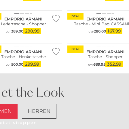
DEAL
EMPORIO ARMANI
EMPORIO ARMANI
Ledertasche - Shopper
Tasche - Mini Bag CASSA
290,99
167,99
389,00
280,00
UVP
UVP
DEAL
EMPORIO ARMANI
EMPORIO ARMANI
Tasche - Henkeltasche
Tasche - Shopper
299,99
352,99
500,00
589,95
UVP
UVP
et the Look
MEN
HERREN
etzt shoppen