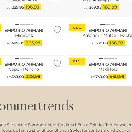
196,99
160,99
329,95
269,95
UVP
UVP
n Tipp
DEAL
EMPORIO ARMANI
EMPORIO ARMANI
Midirock
Kaschmir Mütze - Haub
365,99
156,99
489,00
210,00
UVP
UVP
DEAL
EMPORIO ARMANI
EMPORIO ARMANI
Cape - Poncho
Maxikleid
328,99
560,99
549,00
749,00
UVP
UVP
ommertrends
en Sie unsere Sommertrends für die schönste Zeit des Jahres: von e
ooks bis hin zu strandfreundlichen Styles für Santorini und clean