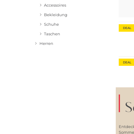
Accessoires
Bekleidung
Fashio
Schuhe
DEAL
Taschen
Herren
DEAL
S
Entdeck
Sommerl