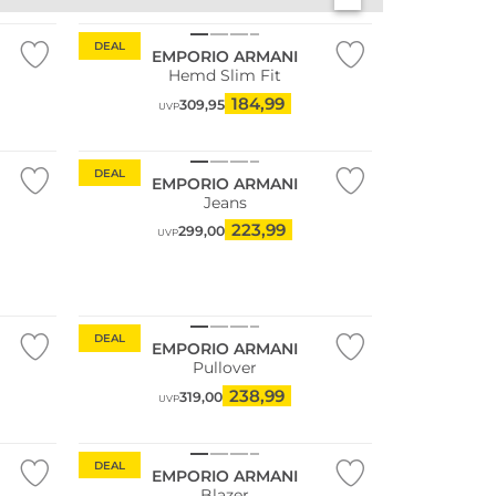
Nachhaltig
DEAL
EMPORIO ARMANI
Hemd Slim Fit
184,99
309,95
UVP
DEAL
EMPORIO ARMANI
Jeans
223,99
299,00
UVP
DEAL
EMPORIO ARMANI
Pullover
238,99
319,00
UVP
DEAL
EMPORIO ARMANI
Blazer