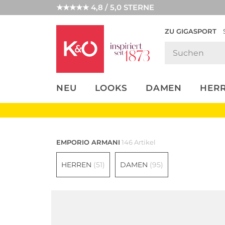
★★★★★ 4,8 / 5,0 STERNE
ZU GIGASPORT
FASHION-
UNSERE APP
CLICK &
CLICK &
TRENDS
COLLECT
RESERVE
NEU
LOOKS
DAMEN
HER
EMPORIO ARMANI
146 Artikel
HERREN
(51)
DAMEN
(95)