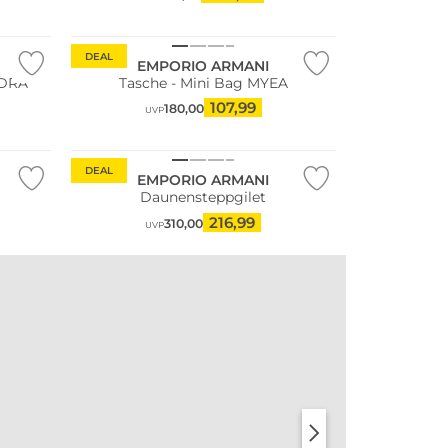
DEAL
EMPORIO ARMANI
NDRA
Tasche - Mini Bag MYEA
107,99
180,00
UVP
DEAL
EMPORIO ARMANI
Daunensteppgilet
216,99
310,00
UVP