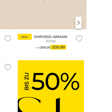
SANTORINI SOFT
PARIS CHIC
EMPORIO ARMANI
DEAL
Schal
200,99
269,00
UVP