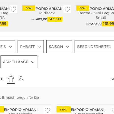
RMANI
EMPORIO ARMANI
EMPORIO ARMA
DEAL
DEAL
i Bag
Midirock
Tasche - Mini Bag 
RA
Small
365,99
489,00
UVP
7,99
161,99
270,00
UVP
EIS
RABATT
SAISON
BESONDERHEITEN
ÄRMELLÄNGE
T:
S
e Empfehlungen für Sie
Große Größen
EMPORIO ARMANI
EMPORIO ARMANI
L
DEAL
Daunenjacke
Daunensteppgilet