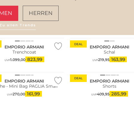
MEN
HERREN
Zu allen Trends
AMALFI VIBES
DEAL
EMPORIO ARMANI
EMPORIO ARMANI
Trenchcoat
Schal
823,99
163,99
1.099,00
219,95
UVP
UVP
DEAL
EMPORIO ARMANI
EMPORIO ARMANI
he - Mini Bag PAGLIA Small
Shorts
161,99
285,99
270,00
409,95
UVP
UVP