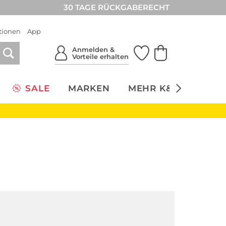
30 TAGE RÜCKGABERECHT
tionen
App
Anmelden &
Vorteile erhalten
SALE
MARKEN
MEHR K&Ö
NACH