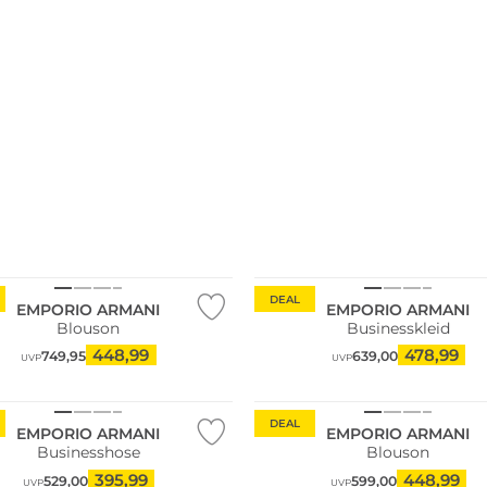
DEAL
EMPORIO ARMANI
EMPORIO ARMANI
Blouson
Businesskleid
448,99
478,99
749,95
639,00
UVP
UVP
DEAL
EMPORIO ARMANI
EMPORIO ARMANI
Businesshose
Blouson
395,99
448,99
529,00
599,00
UVP
UVP