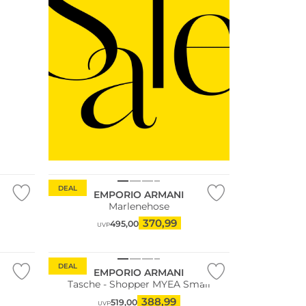
DEAL
EMPORIO ARMANI
Marlenehose
370,99
495,00
UVP
DEAL
EMPORIO ARMANI
Tasche - Shopper MYEA Small
388,99
519,00
UVP