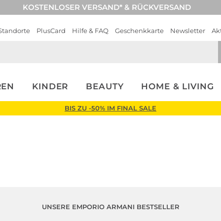
KOSTENLOSER VERSAND* & RÜCKVERSAND
Standorte
PlusCard
Hilfe & FAQ
Geschenkkarte
Newsletter
Ak
REN
KINDER
BEAUTY
HOME & LIVING
BIS ZU -50% IM FINAL SALE
UNSERE EMPORIO ARMANI BESTSELLER
Fashion Tipp