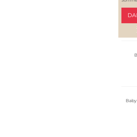
DA
Nachha
B
Nachha
Baby