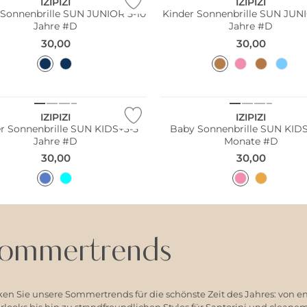
IZIPIZI
IZIPIZI
 Sonnenbrille SUN JUNIOR 5-10
Kinder Sonnenbrille SUN JUNI
Jahre #D
Jahre #D
30,00
30,00
ltig
Nachhaltig
IZIPIZI
IZIPIZI
r Sonnenbrille SUN KIDS+3-5
Baby Sonnenbrille SUN KIDS
Jahre #D
Monate #D
30,00
30,00
ommertrends
en Sie unsere Sommertrends für die schönste Zeit des Jahres: von e
ooks bis hin zu strandfreundlichen Styles für Santorini und clean