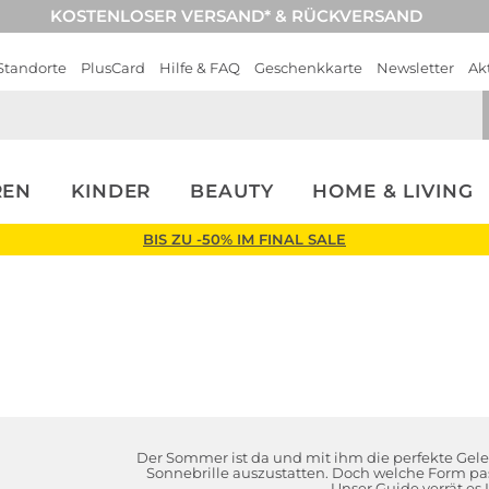
KOSTENLOSER VERSAND* & RÜCKVERSAND
Standorte
PlusCard
Hilfe & FAQ
Geschenkkarte
Newsletter
Ak
REN
KINDER
BEAUTY
HOME & LIVING
BIS ZU -50% IM FINAL SALE
Der Sommer ist da und mit ihm die perfekte Geleg
Sonnebrille auszustatten. Doch welche Form pas
Unser Guide verrät es 