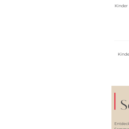
Kinder
Nachha
Kinde
S
Entdeck
Sommerl