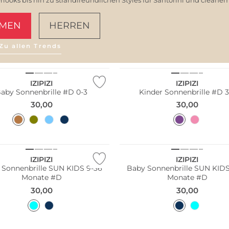
MEN
HERREN
Zu allen Trends
AMALFI VIBES
ltig
Nachhaltig
IZIPIZI
IZIPIZI
aby Sonnenbrille #D 0-3
Kinder Sonnenbrille #D 3
30,00
30,00
ltig
Nachhaltig
IZIPIZI
IZIPIZI
 Sonnenbrille SUN KIDS 9-36
Baby Sonnenbrille SUN KIDS
Monate #D
Monate #D
30,00
30,00