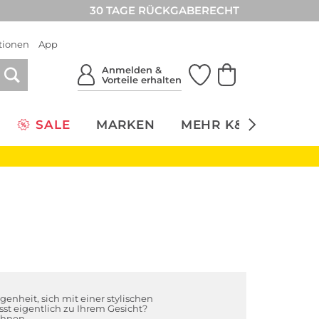
30 TAGE RÜCKGABERECHT
tionen
App
Anmelden &
Vorteile erhalten
SALE
MARKEN
MEHR K&Ö
NACH
enheit, sich mit einer stylischen
st eigentlich zu Ihrem Gesicht?
Ihnen.