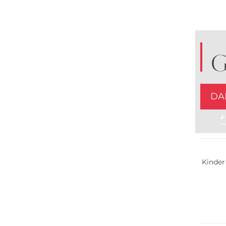
G
DA
J
Nachha
Kinder
Nachha