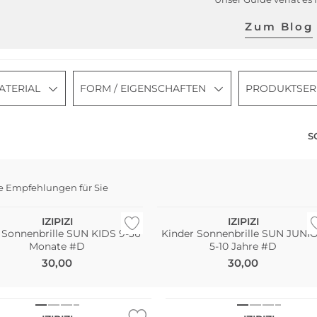
Zum Blog
ATERIAL
FORM / EIGENSCHAFTEN
PRODUKTSER
S
e Empfehlungen für Sie
haltig
Nachhaltig
IZIPIZI
IZIPIZI
 Sonnenbrille SUN KIDS 9-36
Kinder Sonnenbrille SUN JUNI
Monate #D
5-10 Jahre #D
30,00
30,00
ltig
Nachhaltig