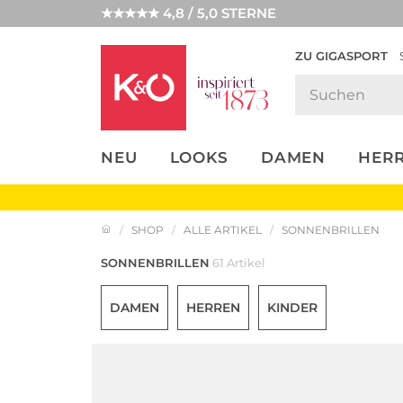
★★★★★ 4,8 / 5,0 STERNE
ZU GIGASPORT
FASHION-
UNSERE APP
CLICK &
CLICK &
TRENDS
COLLECT
RESERVE
NEU
LOOKS
DAMEN
HER
SHOP
ALLE ARTIKEL
SONNENBRILLEN
SONNENBRILLEN
61 Artikel
DAMEN
HERREN
KINDER