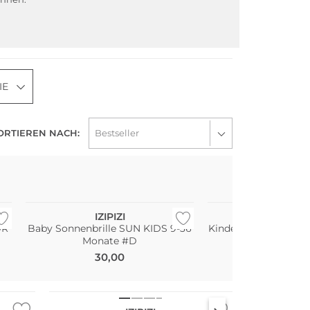
IE
ORTIEREN NACH:
Nachhaltig
Nachhaltig
IZIPIZI
IZIPIZI
OR
Baby Sonnenbrille SUN KIDS 9-36
Kinder Sonnenbrille
Monate #D
Jahre #
30,00
30,00
Nachhaltig