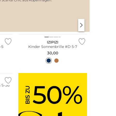
SANTORINI SOFT
PARIS CHIC
Nachhaltig
IZIPIZI
-5
Kinder Sonnenbrille #D 5-7
30,00
 9-36