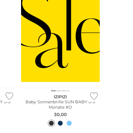
Nachhaltig
IZIPIZI
Y 0-9
Baby Sonnenbrille SUN BABY 0-9
Monate #D
30,00
Nachhaltig