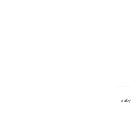
Nachha
Baby
Nachha