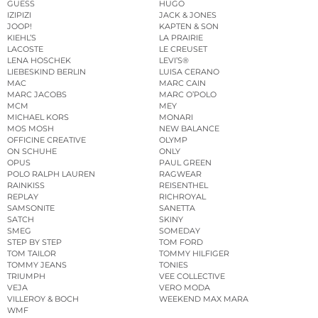
GUESS
HUGO
IZIPIZI
JACK & JONES
JOOP!
KAPTEN & SON
KIEHL’S
LA PRAIRIE
LACOSTE
LE CREUSET
LENA HOSCHEK
LEVI’S®
LIEBESKIND BERLIN
LUISA CERANO
MAC
MARC CAIN
MARC JACOBS
MARC O’POLO
MCM
MEY
MICHAEL KORS
MONARI
MOS MOSH
NEW BALANCE
OFFICINE CREATIVE
OLYMP
ON SCHUHE
ONLY
OPUS
PAUL GREEN
POLO RALPH LAUREN
RAGWEAR
RAINKISS
REISENTHEL
REPLAY
RICHROYAL
SAMSONITE
SANETTA
SATCH
SKINY
SMEG
SOMEDAY
STEP BY STEP
TOM FORD
TOM TAILOR
TOMMY HILFIGER
TOMMY JEANS
TONIES
TRIUMPH
VEE COLLECTIVE
VEJA
VERO MODA
VILLEROY & BOCH
WEEKEND MAX MARA
WMF