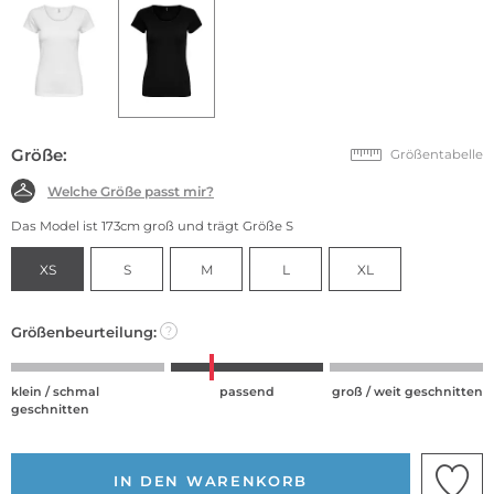
Größe:
Größentabelle
Welche Größe passt mir?
Das Model ist 173cm groß und trägt Größe S
XS
S
M
L
XL
Größenbeurteilung:
?
klein / schmal
passend
groß / weit geschnitten
geschnitten
IN DEN WARENKORB