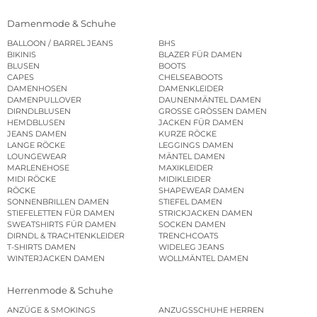
Damenmode & Schuhe
BALLOON / BARREL JEANS
BHS
BIKINIS
BLAZER FÜR DAMEN
BLUSEN
BOOTS
CAPES
CHELSEABOOTS
DAMENHOSEN
DAMENKLEIDER
DAMENPULLOVER
DAUNENMÄNTEL DAMEN
DIRNDLBLUSEN
GROSSE GRÖSSEN DAMEN
HEMDBLUSEN
JACKEN FÜR DAMEN
JEANS DAMEN
KURZE RÖCKE
LANGE RÖCKE
LEGGINGS DAMEN
LOUNGEWEAR
MÄNTEL DAMEN
MARLENEHOSE
MAXIKLEIDER
MIDI RÖCKE
MIDIKLEIDER
RÖCKE
SHAPEWEAR DAMEN
SONNENBRILLEN DAMEN
STIEFEL DAMEN
STIEFELETTEN FÜR DAMEN
STRICKJACKEN DAMEN
SWEATSHIRTS FÜR DAMEN
SOCKEN DAMEN
DIRNDL & TRACHTENKLEIDER
TRENCHCOATS
T-SHIRTS DAMEN
WIDELEG JEANS
WINTERJACKEN DAMEN
WOLLMÄNTEL DAMEN
Herrenmode & Schuhe
ANZÜGE & SMOKINGS
ANZUGSSCHUHE HERREN