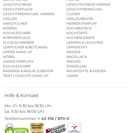
GESICHTSCREME
GESICHTSCREME HERREN
GESICHTSPFLEGE
GESICHTSREINIGUNG
GESICHTSREINIGUNG HERREN
GLÄSER
GRILLER
GRILLZUBEHÖR
HANDTÜCHER
HERREN PARFUM
KERZEN
KOCHBESTECK
KOCHGESCHIRR
KOCHTÖPFE
KÖRPERPFLEGE
KÜCHENGERÄTE
KUGELSCHREIBER
LAMPEN & LEUCHTEN
LEINTÜCHER & BETTLAKEN
LIPPENSTIFT
LIPPEN MAKE UP
MESSER
MÖBEL
NAGELLACK
UNISEX PARFUMS
PEELING
KOCHGESCHIRR
PORZELLAN
RASIERER & RASUR ZUBEHÖR
RAUMDÜFTE & KERZEN
TEINT | GESICHTS MAKE UP
VASEN
Hilfe & Kontakt
Mo.–Fr. 9:30 bis 18:30 Uhr
Sa. 9:30 bis 18:00 Uhr
Telefonnummer:
+ 43 316 / 870-0