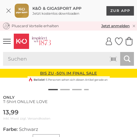
K&Ö & GIGASPORT APP
ZUR APP
Jetzt kostenlos downloaden
Pluscard Vorteile erhalten
KOSTENLOSER VERSAND* & RÜCKVERSAND
Jetzt anmelden
UNSERE APP
CLICK &
CLICK &
COLLECT
RESERVE
BIS ZU -50% IM FINAL SALE
Beliebt!
5 Personen sehen sich diesen Artikel gerade an
ONLY
T-Shirt ONLLIVE LOVE
13,99
inkl. Mwst zzgl.
Versandkosten
Farbe:
Schwarz