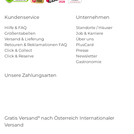
Kundenservice
Unternehmen
Hilfe & FAQ
Standorte / Häuser
Größentabellen
Job & Karriere
Versand & Lieferung
Über uns
Retouren & Reklamationen FAQ
PlusCard
Click & Collect
Presse
Click & Reserve
Newsletter
Gastronomie
Unsere Zahlungsarten
Klarna
Paypal
Mastercard
Visa
Diners
Eps
Shop
Applepay
Amazon
Gratis Versand* nach Österreich Internationaler
Versand