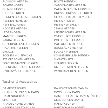
BLOUSON HERREN
BOOTS HERREN
BOXERSHORTS
CARGOHOSEN HERREN
CHINOS HERREN
DAUNENJACKEN HERREN
GILETS HERREN
GROSSE GRÖSSEN HERREN
HERREN BUSINESSHEMDEN
HERREN FREIZEITHEMDEN
HERREN HEMDEN
HERRENHOSEN
HERRENJACKEN
HERRENSNEAKER
HOODIES HERREN
JEANS HERREN
LEDERHOSEN
LEDERJACKEN HERREN
MÄNTEL HERREN
OVERSHIRTS HERREN
PARKA HERREN
POLOSHIRTS HERREN
STRICKPULLOVER HERREN
PULLUNDER HERREN
PYJAMAS HERREN
RUCKSÄCKE HERREN
SAKKOS
SOCKEN HERREN
SOCKEN MULTIPACKS
SONNENBRILLEN HERREN
STRICKJACKEN HERREN
SWEATSHIRTS
TRACHTENMODE HERREN
T-SHIRTS HERREN
ÜBERGANGSJACKEN HERREN
UNTERHEMDEN HERREN
UNTERWÄSCHE HERREN
WINTERJACKEN HERREN
Taschen & Accessoires
DAMENTASCHEN
BAUCHTASCHEN DAMEN
CLUTCHES UND MINIBAGS
CROSSBODY BAGS
DAMENRUCKSÄCKE
DAMENSCHALS & DAMENTÜCHER
SHOPPER
GELDBÖRSEN DAMEN
HANDSCHUHE DAMEN
HANDTASCHEN
HERREN REISETASCHEN
HARTSCHALENKOFFER