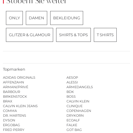
Stöbern Sie weiter
ONLY
DAMEN
BEKLEIDUNG
GLITZER & GLAMOUR
SHIRTS & TOPS
T SHIRTS
Topmarken
ADIDAS ORIGINALS
AESOP
AFFENZAHN
ALESSI
ARMANI/PRIVÉ
ARMEDANGELS
BARBOUR
BDK
BIRKENSTOCK
BOSS
BRAX
CALVIN KLEIN
CALVIN KLEIN JEANS
CLINIQUE
COMMA
COPENHAGEN
DR. MARTENS
DRYKORN
DYSON
ECOALF
ERGOBAG
FALKE
FRED PERRY
GOT BAG