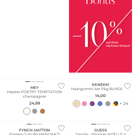
Multi Pack
KKNEKKI
MEY
Haargummi 4er Pkg BUNDLE 21
Hipster POETRY TEMPTATION
14,00
champagner
24,99
+ 24
FYNCH-HATTON
GUESS
Etagere 2-stufig MANDAAZI
Tasche - Shopper NOELLE II