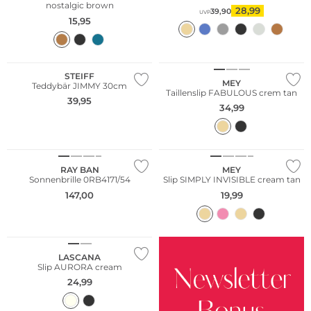
nostalgic brown
28,99
39,90
UVP
15,95
Große Größen
STEIFF
MEY
Teddybär JIMMY 30cm
Taillenslip FABULOUS crem tan
39,95
34,99
RAY BAN
MEY
Sonnenbrille 0RB4171/54
Slip SIMPLY INVISIBLE cream tan
147,00
19,99
Große Größen
LASCANA
Slip AURORA cream
24,99