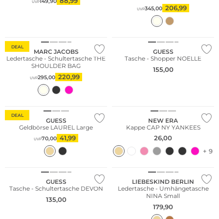
88,99
149,90
UVP
206,99
345,00
UVP
DEAL
MARC JACOBS
GUESS
Ledertasche - Schultertasche THE
Tasche - Shopper NOELLE
SHOULDER BAG
155,00
220,99
295,00
UVP
DEAL
GUESS
NEW ERA
Geldbörse LAUREL Large
Kappe CAP NY YANKEES
41,99
26,00
70,00
UVP
+ 9
Nachhaltig
GUESS
LIEBESKIND BERLIN
Tasche - Schultertasche DEVON
Ledertasche - Umhängetasche
NINA Small
135,00
179,90