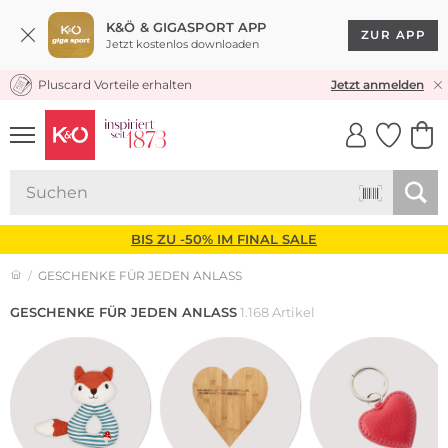
K&Ö & GIGASPORT APP
ZUR APP
Jetzt kostenlos downloaden
Pluscard Vorteile erhalten
30 TAGE RÜCKGABERECHT
Jetzt anmelden
UNSERE APP
CLICK &
CLICK &
COLLECT
RESERVE
BIS ZU -50% IM FINAL SALE
GESCHENKE FÜR JEDEN ANLASS
GESCHENKE FÜR JEDEN ANLASS
1.168 Artikel