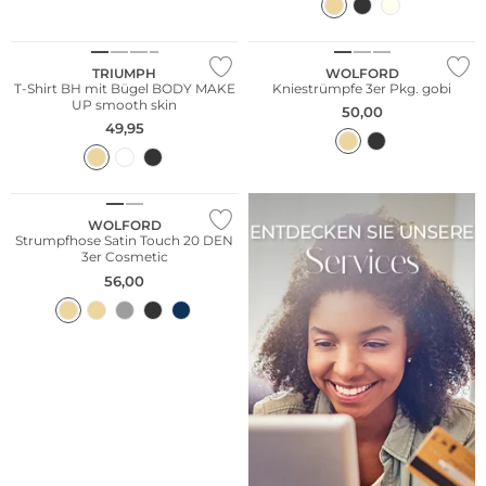
Multi Pack
TRIUMPH
WOLFORD
T-Shirt BH mit Bügel BODY MAKE
Kniestrümpfe 3er Pkg. gobi
UP smooth skin
50,00
49,95
Große Größen
Multi Pack
WOLFORD
Strumpfhose Satin Touch 20 DEN
3er Cosmetic
56,00