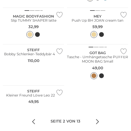
MAGIC BODYFASHION
MEY
Slip TUMMY SHAPER latte
Push Up BH JOAN cream tan
32,99
59,99
Nachhaltig
STEIFF
GOT BAG
Bobby Schlenker-Teddybär 40cm
Tasche - Umhängetasche PUFFER
110,00
MOON BAG Small
49,00
Nur Online
STEIFF
Kleiner Freund Löwe Leo 22cm
49,95
SEITE 2 VON 13