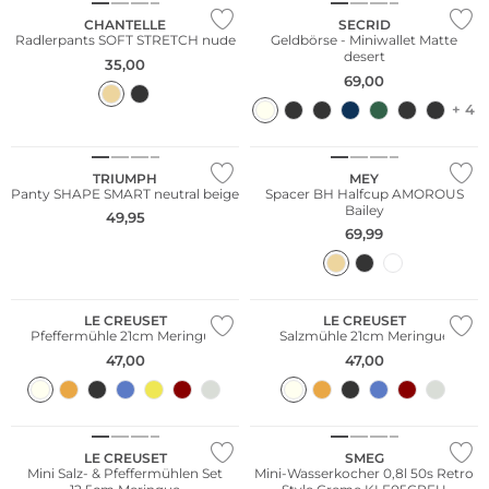
CHANTELLE
SECRID
Radlerpants SOFT STRETCH nude
Geldbörse - Miniwallet Matte
desert
35,00
69,00
+ 4
TRIUMPH
MEY
Panty SHAPE SMART neutral beige
Spacer BH Halfcup AMOROUS
Bailey
49,95
69,99
LE CREUSET
LE CREUSET
Pfeffermühle 21cm Meringue
Salzmühle 21cm Meringue
47,00
47,00
LE CREUSET
SMEG
Mini Salz- & Pfeffermühlen Set
Mini-Wasserkocher 0,8l 50s Retro