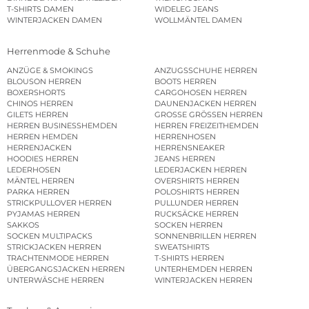
T-SHIRTS DAMEN
WIDELEG JEANS
WINTERJACKEN DAMEN
WOLLMÄNTEL DAMEN
Herrenmode & Schuhe
ANZÜGE & SMOKINGS
ANZUGSSCHUHE HERREN
BLOUSON HERREN
BOOTS HERREN
BOXERSHORTS
CARGOHOSEN HERREN
CHINOS HERREN
DAUNENJACKEN HERREN
GILETS HERREN
GROSSE GRÖSSEN HERREN
HERREN BUSINESSHEMDEN
HERREN FREIZEITHEMDEN
HERREN HEMDEN
HERRENHOSEN
HERRENJACKEN
HERRENSNEAKER
HOODIES HERREN
JEANS HERREN
LEDERHOSEN
LEDERJACKEN HERREN
MÄNTEL HERREN
OVERSHIRTS HERREN
PARKA HERREN
POLOSHIRTS HERREN
STRICKPULLOVER HERREN
PULLUNDER HERREN
PYJAMAS HERREN
RUCKSÄCKE HERREN
SAKKOS
SOCKEN HERREN
SOCKEN MULTIPACKS
SONNENBRILLEN HERREN
STRICKJACKEN HERREN
SWEATSHIRTS
TRACHTENMODE HERREN
T-SHIRTS HERREN
ÜBERGANGSJACKEN HERREN
UNTERHEMDEN HERREN
UNTERWÄSCHE HERREN
WINTERJACKEN HERREN