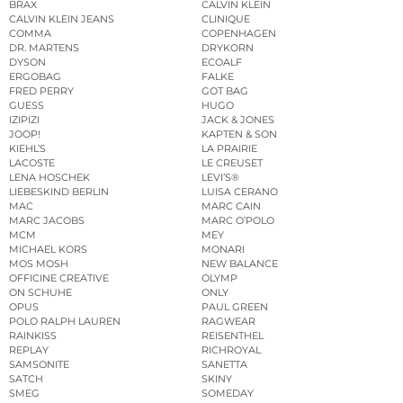
BRAX
CALVIN KLEIN
CALVIN KLEIN JEANS
CLINIQUE
COMMA
COPENHAGEN
DR. MARTENS
DRYKORN
DYSON
ECOALF
ERGOBAG
FALKE
FRED PERRY
GOT BAG
GUESS
HUGO
IZIPIZI
JACK & JONES
JOOP!
KAPTEN & SON
KIEHL’S
LA PRAIRIE
LACOSTE
LE CREUSET
LENA HOSCHEK
LEVI’S®
LIEBESKIND BERLIN
LUISA CERANO
MAC
MARC CAIN
MARC JACOBS
MARC O’POLO
MCM
MEY
MICHAEL KORS
MONARI
MOS MOSH
NEW BALANCE
OFFICINE CREATIVE
OLYMP
ON SCHUHE
ONLY
OPUS
PAUL GREEN
POLO RALPH LAUREN
RAGWEAR
RAINKISS
REISENTHEL
REPLAY
RICHROYAL
SAMSONITE
SANETTA
SATCH
SKINY
SMEG
SOMEDAY