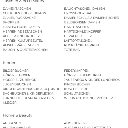
Taschen & Accessoires
DAMENTASCHEN
BAUCHTASCHEN DAMEN
CLUTCHES UND MINIBAGS
CROSSBODY BAGS
DAMENRUCKSÄCKE
DAMENSCHALS & DAMENTÜCHER
SHOPPER
GELDBÖRSEN DAMEN
HANDSCHUHE DAMEN
HANDTASCHEN
HERREN REISETASCHEN
HARTSCHALENKOFFER
KOFFER UND TROLLEYS
HERREN KOFFER
HERREN KULTURBEUTEL
LAPTOPTASCHEN
REISEGEPÄCK DAMEN
RUCKSÄCKE HERREN
BAUCH- & GÜRTELTASCHEN
TOTE BAG
Kinder
BILDERBÜCHER
FEDERMAPPEN
HÖRSPIELBOXEN
HÖRSPIELE & FIGUREN
HÖRSPIEL ZUBEHÖR
JAUSENBOX & KINDER LUNCHBOX
JUGENDBÜCHER
KINDERBÜCHER
KINDERGARTENRUCKSACK | KINDERGARTENBEUTEL
KUSCHELTIERE
SACHBÜCHER & KINDERLEXIKA
SCHULTASCHEN
TURNBEUTEL & SPORTTASCHEN
WEIHNACHTSKINDERBÜCHER
KLEIDER
Home & Beauty
AFTER SUN
AUGENCREME
AUGEN MAKE UP
AUGENMAKEUP ENTFERNER