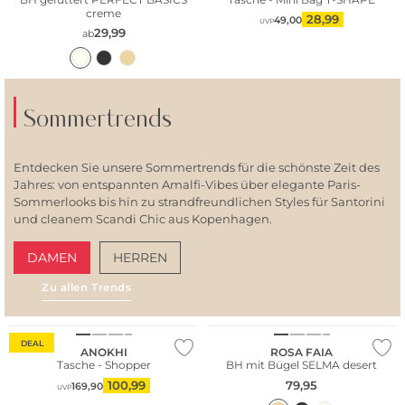
creme
28,99
49,00
UVP
29,99
ab
Sommertrends
Entdecken Sie unsere Sommertrends für die schönste Zeit des
Jahres: von entspannten Amalfi-Vibes über elegante Paris-
Sommerlooks bis hin zu strandfreundlichen Styles für Santorini
und cleanem Scandi Chic aus Kopenhagen.
DAMEN
HERREN
Zu allen Trends
AMALFI VIBES
SAN
Große Größen
DEAL
ANOKHI
ROSA FAIA
Tasche - Shopper
BH mit Bügel SELMA desert
100,99
79,95
169,90
UVP