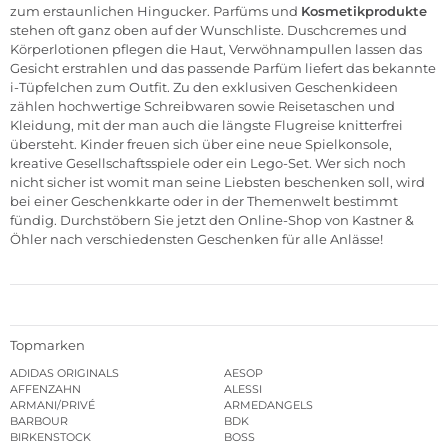
zum erstaunlichen Hingucker. Parfüms und
Kosmetikprodukte
stehen oft ganz oben auf der Wunschliste. Duschcremes und
Körperlotionen pflegen die Haut, Verwöhnampullen lassen das
Gesicht erstrahlen und das passende Parfüm liefert das bekannte
i-Tüpfelchen zum Outfit. Zu den exklusiven Geschenkideen
zählen hochwertige
Schreibwaren
sowie Reisetaschen und
Kleidung, mit der man auch die längste Flugreise knitterfrei
übersteht.
Kinder
freuen sich über eine neue Spielkonsole,
kreative Gesellschaftsspiele oder ein Lego-Set. Wer sich noch
nicht sicher ist womit man seine Liebsten beschenken soll, wird
bei einer
Geschenkkarte
oder in der
Themenwelt
bestimmt
fündig. Durchstöbern Sie jetzt den
Online-Shop
von Kastner &
Öhler nach verschiedensten Geschenken für alle Anlässe!
Topmarken
ADIDAS ORIGINALS
AESOP
AFFENZAHN
ALESSI
ARMANI/PRIVÉ
ARMEDANGELS
BARBOUR
BDK
BIRKENSTOCK
BOSS