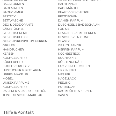
BACKFORMEN
BADTEPPICH
BADEMATTEN
BADEMÄNTEL
BADEZIMMER
BEAUTY GESCHENKE
BESTECK
BETTDECKEN
BETTWÄSCHE
DAMEN PARFUM
DEO & DEODORANTS
DUSCHGEL & BADESCHAUM
GÄSTETÜCHER
FÜR SIE
GESICHTSCREME
GESICHTSCREME HERREN
GESICHTSPFLEGE
GESICHTSREINIGUNG
GESICHTSREINIGUNG HERREN
GLÄSER
GRILLER
GRILLZUBEHÖR
HANDTÜCHER
HERREN PARFUM
KERZEN
KOCHBESTECK
KOCHGESCHIRR
KOCHTÖPFE
KÖRPERPFLEGE
KÜCHENGERÄTE
KUGELSCHREIBER
LAMPEN & LEUCHTEN
LEINTÜCHER & BETTLAKEN
LIPPENSTIFT
LIPPEN MAKE UP
MESSER
MÖBEL
NAGELLACK
UNISEX PARFUMS
PEELING
KOCHGESCHIRR
PORZELLAN
RASIERER & RASUR ZUBEHÖR
RAUMDÜFTE & KERZEN
TEINT | GESICHTS MAKE UP
VASEN
Hilfe & Kontakt