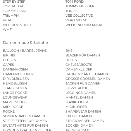
STEP BY STEP
TOM FORD
TOM TAILOR
TOMMY HILFIGER
TOMMY JEANS
TONIES
TRIUMPH
VEE COLLECTIVE
VEJA
VERO MODA
VILLEROY & BOCH
WEEKEND MAX MARA
WMF
Damenmode & Schuhe
BALLOON / BARREL JEANS
BHS
BIKINIS
BLAZER FÜR DAMEN
BLUSEN
BOOTS
CAPES
CHELSEABOOTS
DAMENHOSEN
DAMENKLEIDER
DAMENPULLOVER
DAUNENMÄNTEL DAMEN
DIRNDLBLUSEN
GROSSE GRÖSSEN DAMEN
HEMDBLUSEN
JACKEN FÜR DAMEN
JEANS DAMEN
KURZE RÖCKE
LANGE RÖCKE
LEGGINGS DAMEN
LOUNGEWEAR
MÄNTEL DAMEN
MARLENEHOSE
MAXIKLEIDER
MIDI RÖCKE
MIDIKLEIDER
RÖCKE
SHAPEWEAR DAMEN
SONNENBRILLEN DAMEN
STIEFEL DAMEN
STIEFELETTEN FÜR DAMEN
STRICKJACKEN DAMEN
SWEATSHIRTS FÜR DAMEN
SOCKEN DAMEN
DIRNDL & TRACHTENKLEIDER
TRENCHCOATS