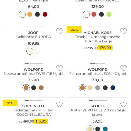
12,5cm Meringue
Style Creme KLF05CREU
64,00
129,00
Bestseller
DEAL
JOOP
MICHAEL KORS
Geldbörse EUROPA
Tasche - Umhängetasche
HEATHER Large
109,95
176,99
295,00
UVP
Große Größen
WOLFORD
WOLFORD
Netzstrumpfhose TWENTIES gobi
Feinstrumpfhose NEON 40 gobi
35,00
38,00
DEAL
COCCINELLE
SLOGGI
Ledertasche - Mini Bag
Bustier ZERO FEEL 2.0 nostalgic
COCCINELLEAURA
brown
113,99
39,95
190,00
UVP