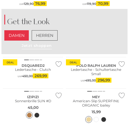
76,99
70,99
129,90
119,90
UVP
UVP
Get the Look
DAMEN
HERREN
Jetzt shoppen
DEAL
DEAL
DSQUARED2
POLO RALPH LAUREN
Ledertasche - Clutch
Ledertasche - Schultertasche
Small
269,99
450,00
UVP
296,99
495,00
UVP
Nachhaltig
IZIPIZI
MEY
Sonnenbrille SUN #D
American-Slip SUPERFINE
ORGANIC bailey
45,00
15,99
Große Größen