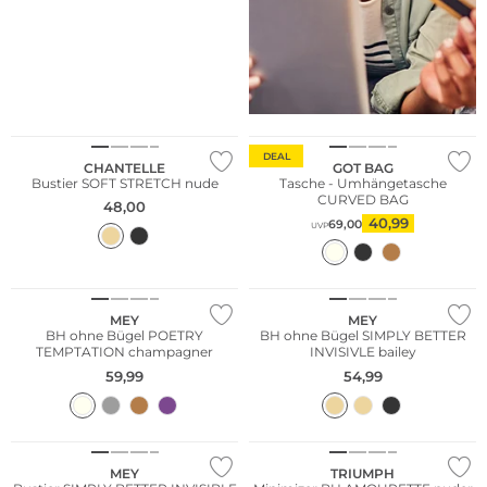
DEAL
CHANTELLE
GOT BAG
Bustier SOFT STRETCH nude
Tasche - Umhängetasche
CURVED BAG
48,00
40,99
69,00
UVP
MEY
MEY
BH ohne Bügel POETRY
BH ohne Bügel SIMPLY BETTER
TEMPTATION champagner
INVISIVLE bailey
59,99
54,99
MEY
TRIUMPH