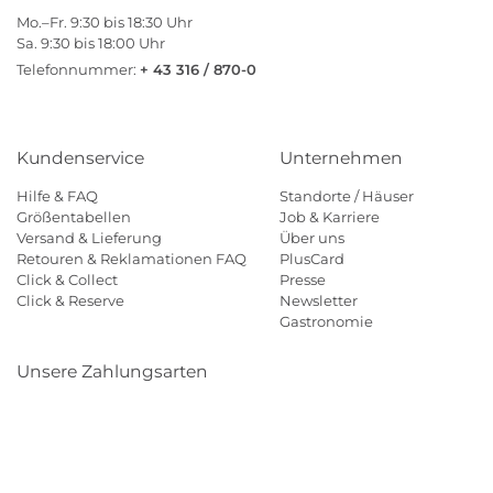
Mo.–Fr. 9:30 bis 18:30 Uhr
Sa. 9:30 bis 18:00 Uhr
Telefonnummer:
+ 43 316 / 870-0
Kundenservice
Unternehmen
Hilfe & FAQ
Standorte / Häuser
Größentabellen
Job & Karriere
Versand & Lieferung
Über uns
Retouren & Reklamationen FAQ
PlusCard
Click & Collect
Presse
Click & Reserve
Newsletter
Gastronomie
Unsere Zahlungsarten
Klarna
Paypal
Mastercard
Visa
Diners
Eps
Shop
Applepay
Amazon