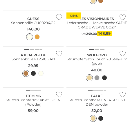
DEAL
GUESS
LES VISIONNAIRES
Sonnenbrille GU00294/52
Ledertasche - Henkeltasche SADIE
GRADE WEAVE COZY
140,00
148,99
249,00
UVP
A.KJAERBEDE
WOLFORD
Sonnenbrille KL2318 ZAN
Strümpfe "Satin Touch 20 Stay-Up"
(gobi)
29,95
40,00
Große Größen
ITEM M6
FALKE
Stützstrümpfe "Invisible" 15DEN
Stützstrumpfhose ENERGIZE 30
(Powder)
DEN powder
59,00
52,00
Nachhaltig