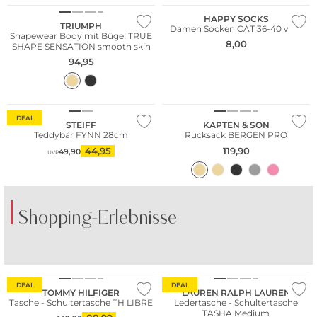
HAPPY SOCKS
TRIUMPH
Damen Socken CAT 36-40 wite
Shapewear Body mit Bügel TRUE
8,00
SHAPE SENSATION smooth skin
94,95
Nachhaltig
DEAL
STEIFF
KAPTEN & SON
Teddybär FYNN 28cm
Rucksack BERGEN PRO
44,95
119,90
49,90
UVP
Shopping-Erlebnisse
DEAL
DEAL
TOMMY HILFIGER
LAUREN RALPH LAUREN
Tasche - Schultertasche TH LIBRE
Ledertasche - Schultertasche
TASHA Medium