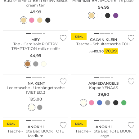
Bustier SIMPLY BETTER INVISIBLE
Minimizer BH AMOURETTE puder
cream tan
54,95
49,99
DEAL
MEY
CALVIN KLEIN
Top - Camisole POETRY
Tasche - Schultertasche FOIL
TEMPTATION milk n coffe
70,99
119,90
UVP
44,99
WE ♡ AUSTRIA
Nachhaltig
INA KENT
ARMEDANGELS
Ledertasche - Umhängetasche
Kappe YENAAS
IVIET ED.3
39,90
195,00
DEAL
DEAL
ANOKHI
ANOKHI
Tasche - Tote Bag BOOK TOTE
Tasche - Tote Bag TOTE BOOK
Medium
Large