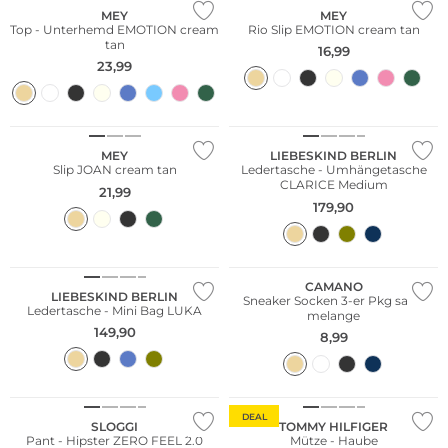
MEY
MEY
Top - Unterhemd EMOTION cream
Rio Slip EMOTION cream tan
tan
16,99
23,99
Nachhaltig
MEY
LIEBESKIND BERLIN
Slip JOAN cream tan
Ledertasche - Umhängetasche
CLARICE Medium
21,99
179,90
Nachhaltig
Multi Pack
CAMANO
LIEBESKIND BERLIN
Sneaker Socken 3-er Pkg sand
Ledertasche - Mini Bag LUKA
melange
149,90
8,99
Nachhaltig
DEAL
SLOGGI
TOMMY HILFIGER
Pant - Hipster ZERO FEEL 2.0
Mütze - Haube