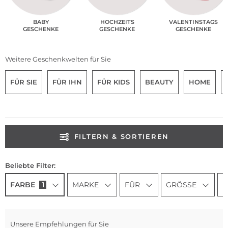
BABY
HOCHZEITS
VALENTINSTAGS
GESCHENKE
GESCHENKE
GESCHENKE
Weitere Geschenkwelten für Sie
FÜR SIE
FÜR IHN
FÜR KIDS
BEAUTY
HOME
FILTERN & SORTIEREN
Beliebte Filter:
FARBE
1
MARKE
FÜR
GRÖSSE
N
Unsere Empfehlungen für Sie