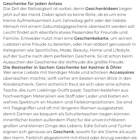
Geschenke für jeden Anlass
Die Zeit der Ratlosigkeit ist vorbei, denn
Geschenkideen
liegen
jetzt auf der Hand. Dabei spielt es keine Rolle, ob es um eine
kleine Aufmerksamkeit zum Jahrestag geht oder der liebste
Mensch mit einem Geburtstagsgeschenk überrascht werden soll.
Leicht findet sich ebenfalls etwas Passendes für Freunde und
Familie. Entweder nutzt man eine
Geschenkekarte
, um seinen
Liebsten eine Freude zu bereiten, oder man stöbert genussvoll in
Kategorien wie Sportliches, Mode,
Beauty,
Home
und Lifestyle
auf der Suche nach dem perfekten Geschenk. So ist schon beim
Aussuchen der Geschenke die Vorfreude die größte Freude.
Die Bestseller in Sachen Geschenke bei Kastner & Öhler
Wer seine Liebste mit trendiger Mode und schicken
Accessoires
überraschen möchte, wirft vorher am besten einen Blick in den
Kleiderschrank. Denn sicherlich freut sie sich über eine schöne
Tasche, die zum Lieblings-Outfit passt. Taschen bestehen aus
hochwertigen Materialien wie Stoff oder Leder und bieten ein
wahres Spektrum an Mustern und Farbkompositionen. Sie sind
mit Tragegriffen und oft mit längeren Riemen ausgestattet,
damit Damen sie bequem als Schultertaschen tragen können.
Innenfächer bieten außerdem Platz für die unverzichtbaren
großen und kleinen Dinge des Lebens. Edle Schals und Tücher
eignen sich genauso als
Geschenk
, sowohl für die
Dame
als auch
den
Herrn.
Farblich abgestimmt mit Kleid oder Anzug werden sie