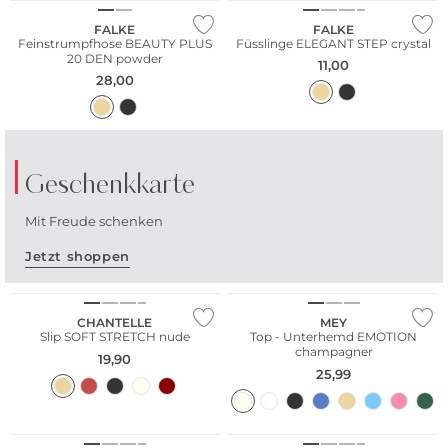
FALKE
FALKE
Feinstrumpfhose BEAUTY PLUS
Füsslinge ELEGANT STEP crystal
20 DEN powder
11,00
28,00
Geschenkkarte
Mit Freude schenken
Jetzt shoppen
Bestseller
TIPP:
Auch als
CHANTELLE
MEY
Slip SOFT STRETCH nude
Top - Unterhemd EMOTION
digitale
champagner
19,90
Geschenkkarte
25,99
erhältlich
Große Größen
Große Größen
Mehr erfahren