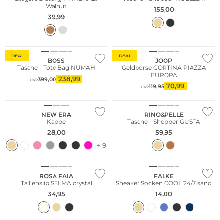
Walnut
155,00
39,99
DEAL
DEAL
BOSS
JOOP
Tasche - Tote Bag NUMAH
Geldbörse CORTINA PIAZZA
EUROPA
238,99
399,00
UVP
70,99
119,95
UVP
NEU
NEW ERA
RINO&PELLE
Kappe
Tasche - Shopper GUSTA
28,00
59,95
+ 9
Große Größen
Nachhaltig
ROSA FAIA
FALKE
Taillenslip SELMA crystal
Sneaker Socken COOL 24/7 sand
34,95
14,00
Große Größen