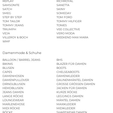
REPLAY
RICHROYAL
SAMSONITE
SANETTA
SATCH
SKINY
SMEG
SOMEDAY
STEP BY STEP
TOM FORD
TOM TAILOR
TOMMY HILFIGER
TOMMY JEANS
TONIES
TRIUMPH
VEE COLLECTIVE
VEJA
VERO MODA
VILLEROY & BOCH
WEEKEND MAX MARA
WMF
Damenmode & Schuhe
BALLOON / BARREL JEANS
BHS
BIKINIS
BLAZER FÜR DAMEN
BLUSEN
BOOTS
CAPES
CHELSEABOOTS
DAMENHOSEN
DAMENKLEIDER
DAMENPULLOVER
DAUNENMÄNTEL DAMEN
DIRNDLBLUSEN
GROSSE GRÖSSEN DAMEN
HEMDBLUSEN
JACKEN FÜR DAMEN
JEANS DAMEN
KURZE RÖCKE
LANGE RÖCKE
LEGGINGS DAMEN
LOUNGEWEAR
MÄNTEL DAMEN
MARLENEHOSE
MAXIKLEIDER
MIDI RÖCKE
MIDIKLEIDER
RÖCKE
SHAPEWEAR DAMEN