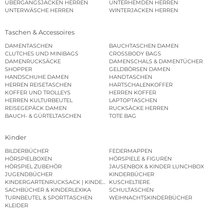
ÜBERGANGSJACKEN HERREN
UNTERHEMDEN HERREN
UNTERWÄSCHE HERREN
WINTERJACKEN HERREN
Taschen & Accessoires
DAMENTASCHEN
BAUCHTASCHEN DAMEN
CLUTCHES UND MINIBAGS
CROSSBODY BAGS
DAMENRUCKSÄCKE
DAMENSCHALS & DAMENTÜCHER
SHOPPER
GELDBÖRSEN DAMEN
HANDSCHUHE DAMEN
HANDTASCHEN
HERREN REISETASCHEN
HARTSCHALENKOFFER
KOFFER UND TROLLEYS
HERREN KOFFER
HERREN KULTURBEUTEL
LAPTOPTASCHEN
REISEGEPÄCK DAMEN
RUCKSÄCKE HERREN
BAUCH- & GÜRTELTASCHEN
TOTE BAG
Kinder
BILDERBÜCHER
FEDERMAPPEN
HÖRSPIELBOXEN
HÖRSPIELE & FIGUREN
HÖRSPIEL ZUBEHÖR
JAUSENBOX & KINDER LUNCHBOX
JUGENDBÜCHER
KINDERBÜCHER
KINDERGARTENRUCKSACK | KINDERGARTENBEUTEL
KUSCHELTIERE
SACHBÜCHER & KINDERLEXIKA
SCHULTASCHEN
TURNBEUTEL & SPORTTASCHEN
WEIHNACHTSKINDERBÜCHER
KLEIDER