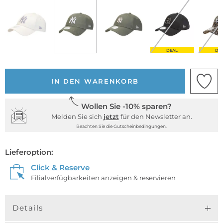
DEAL
DE
IN DEN WARENKORB
Wollen Sie -10% sparen?
Melden Sie sich
jetzt
für den Newsletter an.
Beachten Sie die Gutscheinbedingungen.
Lieferoption:
Click & Reserve
Filialverfügbarkeiten anzeigen & reservieren
Details