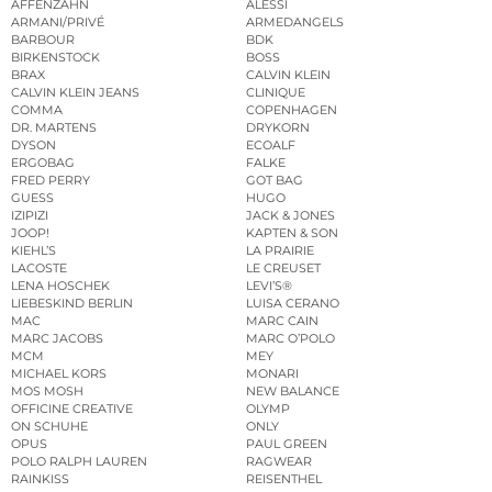
AFFENZAHN
ALESSI
ARMANI/PRIVÉ
ARMEDANGELS
BARBOUR
BDK
BIRKENSTOCK
BOSS
BRAX
CALVIN KLEIN
CALVIN KLEIN JEANS
CLINIQUE
COMMA
COPENHAGEN
DR. MARTENS
DRYKORN
DYSON
ECOALF
ERGOBAG
FALKE
FRED PERRY
GOT BAG
GUESS
HUGO
IZIPIZI
JACK & JONES
JOOP!
KAPTEN & SON
KIEHL’S
LA PRAIRIE
LACOSTE
LE CREUSET
LENA HOSCHEK
LEVI’S®
LIEBESKIND BERLIN
LUISA CERANO
MAC
MARC CAIN
MARC JACOBS
MARC O’POLO
MCM
MEY
MICHAEL KORS
MONARI
MOS MOSH
NEW BALANCE
OFFICINE CREATIVE
OLYMP
ON SCHUHE
ONLY
OPUS
PAUL GREEN
POLO RALPH LAUREN
RAGWEAR
RAINKISS
REISENTHEL