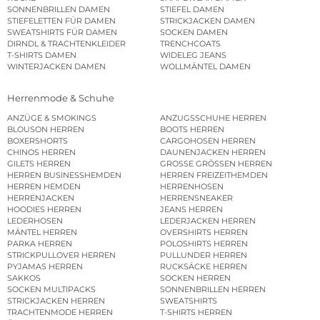
SONNENBRILLEN DAMEN
STIEFEL DAMEN
STIEFELETTEN FÜR DAMEN
STRICKJACKEN DAMEN
SWEATSHIRTS FÜR DAMEN
SOCKEN DAMEN
DIRNDL & TRACHTENKLEIDER
TRENCHCOATS
T-SHIRTS DAMEN
WIDELEG JEANS
WINTERJACKEN DAMEN
WOLLMÄNTEL DAMEN
Herrenmode & Schuhe
ANZÜGE & SMOKINGS
ANZUGSSCHUHE HERREN
BLOUSON HERREN
BOOTS HERREN
BOXERSHORTS
CARGOHOSEN HERREN
CHINOS HERREN
DAUNENJACKEN HERREN
GILETS HERREN
GROSSE GRÖSSEN HERREN
HERREN BUSINESSHEMDEN
HERREN FREIZEITHEMDEN
HERREN HEMDEN
HERRENHOSEN
HERRENJACKEN
HERRENSNEAKER
HOODIES HERREN
JEANS HERREN
LEDERHOSEN
LEDERJACKEN HERREN
MÄNTEL HERREN
OVERSHIRTS HERREN
PARKA HERREN
POLOSHIRTS HERREN
STRICKPULLOVER HERREN
PULLUNDER HERREN
PYJAMAS HERREN
RUCKSÄCKE HERREN
SAKKOS
SOCKEN HERREN
SOCKEN MULTIPACKS
SONNENBRILLEN HERREN
STRICKJACKEN HERREN
SWEATSHIRTS
TRACHTENMODE HERREN
T-SHIRTS HERREN