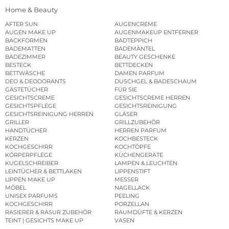
Home & Beauty
AFTER SUN
AUGENCREME
AUGEN MAKE UP
AUGENMAKEUP ENTFERNER
BACKFORMEN
BADTEPPICH
BADEMATTEN
BADEMÄNTEL
BADEZIMMER
BEAUTY GESCHENKE
BESTECK
BETTDECKEN
BETTWÄSCHE
DAMEN PARFUM
DEO & DEODORANTS
DUSCHGEL & BADESCHAUM
GÄSTETÜCHER
FÜR SIE
GESICHTSCREME
GESICHTSCREME HERREN
GESICHTSPFLEGE
GESICHTSREINIGUNG
GESICHTSREINIGUNG HERREN
GLÄSER
GRILLER
GRILLZUBEHÖR
HANDTÜCHER
HERREN PARFUM
KERZEN
KOCHBESTECK
KOCHGESCHIRR
KOCHTÖPFE
KÖRPERPFLEGE
KÜCHENGERÄTE
KUGELSCHREIBER
LAMPEN & LEUCHTEN
LEINTÜCHER & BETTLAKEN
LIPPENSTIFT
LIPPEN MAKE UP
MESSER
MÖBEL
NAGELLACK
UNISEX PARFUMS
PEELING
KOCHGESCHIRR
PORZELLAN
RASIERER & RASUR ZUBEHÖR
RAUMDÜFTE & KERZEN
TEINT | GESICHTS MAKE UP
VASEN