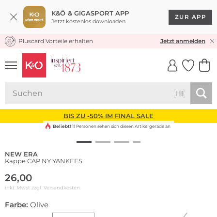
K&Ö & GIGASPORT APP
ZUR APP
Jetzt kostenlos downloaden
Pluscard Vorteile erhalten
KOSTENLOSER VERSAND* & RÜCKVERSAND
Jetzt anmelden
UNSERE APP
CLICK &
CLICK &
COLLECT
RESERVE
BIS ZU -50% IM FINAL SALE
Beliebt!
11 Personen sehen sich diesen Artikel gerade an
NEW ERA
Kappe CAP NY YANKEES
26,00
inkl. Mwst zzgl.
Versandkosten
Farbe:
Olive