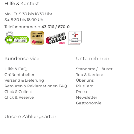
Hilfe & Kontakt
Mo.–Fr. 9:30 bis 18:30 Uhr
Sa. 9:30 bis 18:00 Uhr
Telefonnummer:
+ 43 316 / 870-0
Kundenservice
Unternehmen
Hilfe & FAQ
Standorte / Häuser
Größentabellen
Job & Karriere
Versand & Lieferung
Über uns
Retouren & Reklamationen FAQ
PlusCard
Click & Collect
Presse
Click & Reserve
Newsletter
Gastronomie
Unsere Zahlungsarten
Klarna
Paypal
Mastercard
Visa
Diners
Eps
Shop