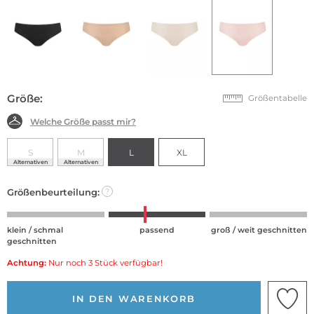
Größe:
Größentabelle
Welche Größe passt mir?
S
M
L
XL
Alternativen
Alternativen
Größenbeurteilung:
?
klein / schmal
passend
groß / weit geschnitten
geschnitten
Achtung:
Nur noch 3 Stück verfügbar!
IN DEN WARENKORB