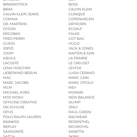
BIRKENSTOCK
BOSS
BRAX
CALVIN KLEIN
CALVIN KLEIN JEANS
CLINIQUE
COMMA
COPENHAGEN
DR. MARTENS
DRYKORN
DYSON
ECOALF
ERGOBAG
FALKE
FRED PERRY
GOT BAG
GUESS
HUGO
IZIPIZI
JACK & JONES
JOOP!
KAPTEN & SON
KIEHL’S
LA PRAIRIE
LACOSTE
LE CREUSET
LENA HOSCHEK
LEVI’S®
LIEBESKIND BERLIN
LUISA CERANO
MAC
MARC CAIN
MARC JACOBS
MARC O’POLO
MCM
MEY
MICHAEL KORS
MONARI
MOS MOSH
NEW BALANCE
OFFICINE CREATIVE
OLYMP
ON SCHUHE
ONLY
OPUS
PAUL GREEN
POLO RALPH LAUREN
RAGWEAR
RAINKISS
REISENTHEL
REPLAY
RICHROYAL
SAMSONITE
SANETTA
SATCH
SKINY