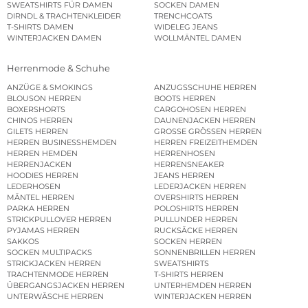
SWEATSHIRTS FÜR DAMEN
SOCKEN DAMEN
DIRNDL & TRACHTENKLEIDER
TRENCHCOATS
T-SHIRTS DAMEN
WIDELEG JEANS
WINTERJACKEN DAMEN
WOLLMÄNTEL DAMEN
Herrenmode & Schuhe
ANZÜGE & SMOKINGS
ANZUGSSCHUHE HERREN
BLOUSON HERREN
BOOTS HERREN
BOXERSHORTS
CARGOHOSEN HERREN
CHINOS HERREN
DAUNENJACKEN HERREN
GILETS HERREN
GROSSE GRÖSSEN HERREN
HERREN BUSINESSHEMDEN
HERREN FREIZEITHEMDEN
HERREN HEMDEN
HERRENHOSEN
HERRENJACKEN
HERRENSNEAKER
HOODIES HERREN
JEANS HERREN
LEDERHOSEN
LEDERJACKEN HERREN
MÄNTEL HERREN
OVERSHIRTS HERREN
PARKA HERREN
POLOSHIRTS HERREN
STRICKPULLOVER HERREN
PULLUNDER HERREN
PYJAMAS HERREN
RUCKSÄCKE HERREN
SAKKOS
SOCKEN HERREN
SOCKEN MULTIPACKS
SONNENBRILLEN HERREN
STRICKJACKEN HERREN
SWEATSHIRTS
TRACHTENMODE HERREN
T-SHIRTS HERREN
ÜBERGANGSJACKEN HERREN
UNTERHEMDEN HERREN
UNTERWÄSCHE HERREN
WINTERJACKEN HERREN