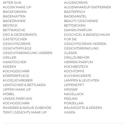
AFTER SUN
AUGENCREME
AUGEN MAKE UP
AUGENMAKEUP ENTFERNER
BACKFORMEN
BADTEPPICH
BADEMATTEN
BADEMÄNTEL
BADEZIMMER
BEAUTY GESCHENKE
BESTECK
BETTDECKEN
BETTWÄSCHE
DAMEN PARFUM
DEO & DEODORANTS
DUSCHGEL & BADESCHAUM
GÄSTETÜCHER
FÜR SIE
GESICHTSCREME
GESICHTSCREME HERREN
GESICHTSPFLEGE
GESICHTSREINIGUNG
GESICHTSREINIGUNG HERREN
GLÄSER
GRILLER
GRILLZUBEHÖR
HANDTÜCHER
HERREN PARFUM
KERZEN
KOCHBESTECK
KOCHGESCHIRR
KOCHTÖPFE
KÖRPERPFLEGE
KÜCHENGERÄTE
KUGELSCHREIBER
LAMPEN & LEUCHTEN
LEINTÜCHER & BETTLAKEN
LIPPENSTIFT
LIPPEN MAKE UP
MESSER
MÖBEL
NAGELLACK
UNISEX PARFUMS
PEELING
KOCHGESCHIRR
PORZELLAN
RASIERER & RASUR ZUBEHÖR
RAUMDÜFTE & KERZEN
TEINT | GESICHTS MAKE UP
VASEN