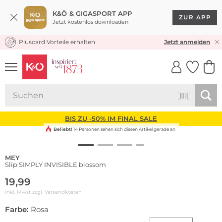
K&Ö & GIGASPORT APP
ZUR APP
Jetzt kostenlos downloaden
Pluscard Vorteile erhalten
KOSTENLOSER VERSAND* & RÜCKVERSAND
Jetzt anmelden
UNSERE APP
CLICK &
CLICK &
COLLECT
RESERVE
BIS ZU -50% IM FINAL SALE
Beliebt!
14 Personen sehen sich diesen Artikel gerade an
MEY
Slip SIMPLY INVISIBLE blossom
19,99
inkl. Mwst zzgl.
Versandkosten
Farbe:
Rosa