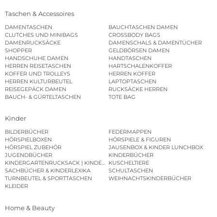
Taschen & Accessoires
DAMENTASCHEN
BAUCHTASCHEN DAMEN
CLUTCHES UND MINIBAGS
CROSSBODY BAGS
DAMENRUCKSÄCKE
DAMENSCHALS & DAMENTÜCHER
SHOPPER
GELDBÖRSEN DAMEN
HANDSCHUHE DAMEN
HANDTASCHEN
HERREN REISETASCHEN
HARTSCHALENKOFFER
KOFFER UND TROLLEYS
HERREN KOFFER
HERREN KULTURBEUTEL
LAPTOPTASCHEN
REISEGEPÄCK DAMEN
RUCKSÄCKE HERREN
BAUCH- & GÜRTELTASCHEN
TOTE BAG
Kinder
BILDERBÜCHER
FEDERMAPPEN
HÖRSPIELBOXEN
HÖRSPIELE & FIGUREN
HÖRSPIEL ZUBEHÖR
JAUSENBOX & KINDER LUNCHBOX
JUGENDBÜCHER
KINDERBÜCHER
KINDERGARTENRUCKSACK | KINDERGARTENBEUTEL
KUSCHELTIERE
SACHBÜCHER & KINDERLEXIKA
SCHULTASCHEN
TURNBEUTEL & SPORTTASCHEN
WEIHNACHTSKINDERBÜCHER
KLEIDER
Home & Beauty