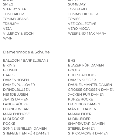
SMEG
SOMEDAY
STEP BY STEP
TOM FORD
TOM TAILOR
TOMMY HILFIGER
TOMMY JEANS
TONIES
TRIUMPH
VEE COLLECTIVE
VEJA
VERO MODA
VILLEROY & BOCH
WEEKEND MAX MARA
WMF
Damenmode & Schuhe
BALLOON / BARREL JEANS
BHS
BIKINIS
BLAZER FÜR DAMEN
BLUSEN
BOOTS
CAPES
CHELSEABOOTS
DAMENHOSEN
DAMENKLEIDER
DAMENPULLOVER
DAUNENMÄNTEL DAMEN
DIRNDLBLUSEN
GROSSE GRÖSSEN DAMEN
HEMDBLUSEN
JACKEN FÜR DAMEN
JEANS DAMEN
KURZE RÖCKE
LANGE RÖCKE
LEGGINGS DAMEN
LOUNGEWEAR
MÄNTEL DAMEN
MARLENEHOSE
MAXIKLEIDER
MIDI RÖCKE
MIDIKLEIDER
RÖCKE
SHAPEWEAR DAMEN
SONNENBRILLEN DAMEN
STIEFEL DAMEN
STIEFELETTEN FÜR DAMEN
STRICKJACKEN DAMEN