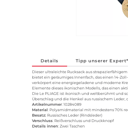
Details
Tipp unserer Expert
Dieser ultraleichte Rucksack aus strapazierfähigem
bietet ein geräumiges Innenfach, das einen 14-Zol
verkörpert eine energiegeladene und moderne Krea
Elemente dieses ikonischen Modells, das einen akt
Die Le PLIAGE ist ikonisch und weltberühmt und schö
Überschlag und die Henkel aus russischem Leder, 
Artikelnummer
: 10284089
Material
: Polyamidmaterial mit mindestens 70% re
Besatz:
Russisches Leder (Rindsleder)
Verschluss
: Reißverschluss und Druckknopf
Details innen
: Zwei Taschen