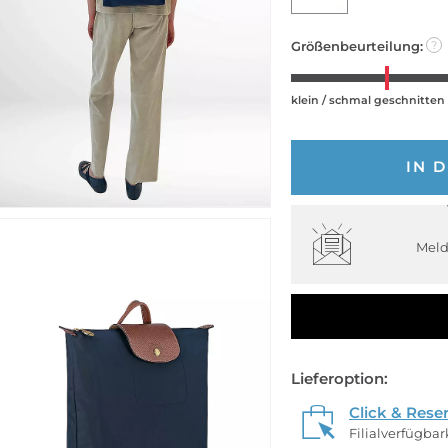
Größenbeurteilung:
?
klein / schmal geschnitten
IN 
Meld
Lieferoption:
Click & Rese
Filialverfügba