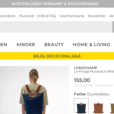
KOSTENLOSER VERSAND* & RÜCKVERSAND
Standorte
PlusCard
Hilfe & FAQ
Geschenkkarte
Newsletter
Ak
REN
KINDER
BEAUTY
HOME & LIVING
BIS ZU -50% IM FINAL SALE
LONGCHAMP
Le Pliage Rucksack Me
155,00
inkl. Mwst zzgl.
Versandkosten
Farbe:
Dunkelblau