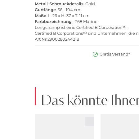
Metall
-
Schmuckdetails
: Gold
Gurtlänge
: 56 - 104 cm
Maße
: L: 26 x H: 37 x T: 11 cm
Farbbezeichnung
: P68 Marine
Longchamp ist eine Certified B Corporation™.
Certified B Corporations™ sind Unternehmen, die na
Art.Nr:2900280244218
Gratis Versand*
Das könnte Ihnen