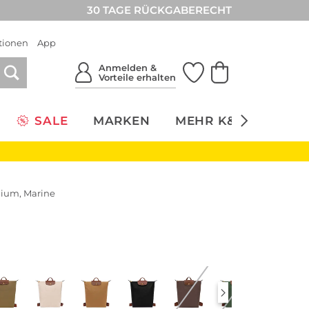
30 TAGE RÜCKGABERECHT
tionen
App
Anmelden &
Vorteile erhalten
SALE
MARKEN
MEHR K&Ö
NACH
dium, Marine