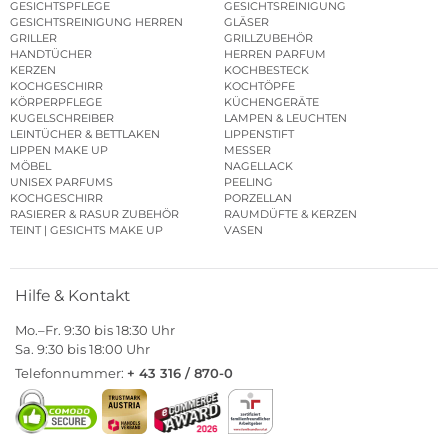
GESICHTSPFLEGE
GESICHTSREINIGUNG
GESICHTSREINIGUNG HERREN
GLÄSER
GRILLER
GRILLZUBEHÖR
HANDTÜCHER
HERREN PARFUM
KERZEN
KOCHBESTECK
KOCHGESCHIRR
KOCHTÖPFE
KÖRPERPFLEGE
KÜCHENGERÄTE
KUGELSCHREIBER
LAMPEN & LEUCHTEN
LEINTÜCHER & BETTLAKEN
LIPPENSTIFT
LIPPEN MAKE UP
MESSER
MÖBEL
NAGELLACK
UNISEX PARFUMS
PEELING
KOCHGESCHIRR
PORZELLAN
RASIERER & RASUR ZUBEHÖR
RAUMDÜFTE & KERZEN
TEINT | GESICHTS MAKE UP
VASEN
Hilfe & Kontakt
Mo.–Fr. 9:30 bis 18:30 Uhr
Sa. 9:30 bis 18:00 Uhr
Telefonnummer:
+ 43 316 / 870-0