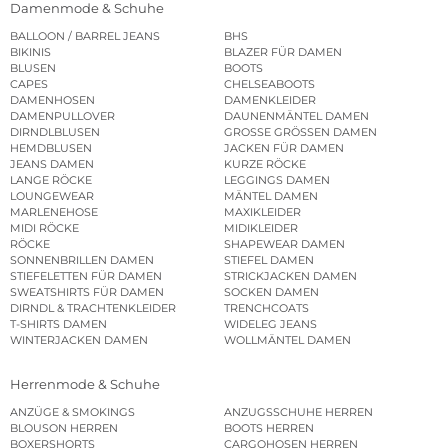
Damenmode & Schuhe
BALLOON / BARREL JEANS
BHS
BIKINIS
BLAZER FÜR DAMEN
BLUSEN
BOOTS
CAPES
CHELSEABOOTS
DAMENHOSEN
DAMENKLEIDER
DAMENPULLOVER
DAUNENMÄNTEL DAMEN
DIRNDLBLUSEN
GROSSE GRÖSSEN DAMEN
HEMDBLUSEN
JACKEN FÜR DAMEN
JEANS DAMEN
KURZE RÖCKE
LANGE RÖCKE
LEGGINGS DAMEN
LOUNGEWEAR
MÄNTEL DAMEN
MARLENEHOSE
MAXIKLEIDER
MIDI RÖCKE
MIDIKLEIDER
RÖCKE
SHAPEWEAR DAMEN
SONNENBRILLEN DAMEN
STIEFEL DAMEN
STIEFELETTEN FÜR DAMEN
STRICKJACKEN DAMEN
SWEATSHIRTS FÜR DAMEN
SOCKEN DAMEN
DIRNDL & TRACHTENKLEIDER
TRENCHCOATS
T-SHIRTS DAMEN
WIDELEG JEANS
WINTERJACKEN DAMEN
WOLLMÄNTEL DAMEN
Herrenmode & Schuhe
ANZÜGE & SMOKINGS
ANZUGSSCHUHE HERREN
BLOUSON HERREN
BOOTS HERREN
BOXERSHORTS
CARGOHOSEN HERREN