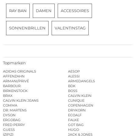
RAY BAN
DAMEN
ACCESSOIRES
SONNENBRILLEN
VALENTINSTAG
Topmarken
ADIDAS ORIGINALS
AESOP
AFFENZAHN
ALESSI
ARMANI/PRIVÉ
ARMEDANGELS
BARBOUR
BDK
BIRKENSTOCK
BOSS
BRAX
CALVIN KLEIN
CALVIN KLEIN JEANS
CLINIQUE
COMMA
COPENHAGEN
DR. MARTENS
DRYKORN
DYSON
ECOALF
ERGOBAG
FALKE
FRED PERRY
GOT BAG
GUESS
HUGO
IZIPIZI
JACK & JONES