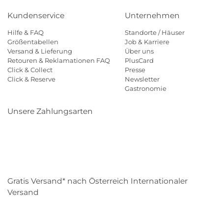
Kundenservice
Unternehmen
Hilfe & FAQ
Standorte / Häuser
Größentabellen
Job & Karriere
Versand & Lieferung
Über uns
Retouren & Reklamationen FAQ
PlusCard
Click & Collect
Presse
Click & Reserve
Newsletter
Gastronomie
Unsere Zahlungsarten
Klarna
Paypal
Mastercard
Visa
Diners
Eps
Shop
Applepay
Amazon
Gratis Versand* nach Österreich Internationaler
Versand