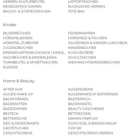
HERREN KULTURBEUTEL
LAPTOPTASCHEN
REISEGEPÄCK DAMEN
RUCKSÄCKE HERREN
BAUCH- & GÜRTELTASCHEN
TOTE BAG
Kinder
BILDERBÜCHER
FEDERMAPPEN
HÖRSPIELBOXEN
HÖRSPIELE & FIGUREN
HÖRSPIEL ZUBEHÖR
JAUSENBOX & KINDER LUNCHBOX
JUGENDBÜCHER
KINDERBÜCHER
KINDERGARTENRUCKSACK | KINDERGARTENBEUTEL
KUSCHELTIERE
SACHBÜCHER & KINDERLEXIKA
SCHULTASCHEN
TURNBEUTEL & SPORTTASCHEN
WEIHNACHTSKINDERBÜCHER
KLEIDER
Home & Beauty
AFTER SUN
AUGENCREME
AUGEN MAKE UP
AUGENMAKEUP ENTFERNER
BACKFORMEN
BADTEPPICH
BADEMATTEN
BADEMÄNTEL
BADEZIMMER
BEAUTY GESCHENKE
BESTECK
BETTDECKEN
BETTWÄSCHE
DAMEN PARFUM
DEO & DEODORANTS
DUSCHGEL & BADESCHAUM
GÄSTETÜCHER
FÜR SIE
GESICHTSCREME
GESICHTSCREME HERREN