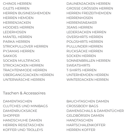
CHINOS HERREN
DAUNENJACKEN HERREN
GILETS HERREN
GROSSE GRÖSSEN HERREN
HERREN BUSINESSHEMDEN
HERREN FREIZEITHEMDEN
HERREN HEMDEN
HERRENHOSEN
HERRENJACKEN
HERRENSNEAKER
HOODIES HERREN
JEANS HERREN
LEDERHOSEN
LEDERJACKEN HERREN
MÄNTEL HERREN
OVERSHIRTS HERREN
PARKA HERREN
POLOSHIRTS HERREN
STRICKPULLOVER HERREN
PULLUNDER HERREN
PYJAMAS HERREN
RUCKSÄCKE HERREN
SAKKOS
SOCKEN HERREN
SOCKEN MULTIPACKS
SONNENBRILLEN HERREN
STRICKJACKEN HERREN
SWEATSHIRTS
TRACHTENMODE HERREN
T-SHIRTS HERREN
ÜBERGANGSJACKEN HERREN
UNTERHEMDEN HERREN
UNTERWÄSCHE HERREN
WINTERJACKEN HERREN
Taschen & Accessoires
DAMENTASCHEN
BAUCHTASCHEN DAMEN
CLUTCHES UND MINIBAGS
CROSSBODY BAGS
DAMENRUCKSÄCKE
DAMENSCHALS & DAMENTÜCHER
SHOPPER
GELDBÖRSEN DAMEN
HANDSCHUHE DAMEN
HANDTASCHEN
HERREN REISETASCHEN
HARTSCHALENKOFFER
KOFFER UND TROLLEYS
HERREN KOFFER