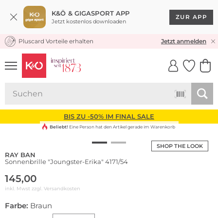
K&Ö & GIGASPORT APP
ZUR APP
Jetzt kostenlos downloaden
Pluscard Vorteile erhalten
KOSTENLOSER VERSAND* & RÜCKVERSAND
Jetzt anmelden
UNSERE APP
CLICK &
CLICK &
COLLECT
RESERVE
BIS ZU -50% IM FINAL SALE
Beliebt!
Eine Person hat den Artikel gerade im Warenkorb
SHOP THE LOOK
RAY BAN
Sonnenbrille "Joungster-Erika" 4171/54
145,00
inkl. Mwst zzgl.
Versandkosten
Farbe:
Braun