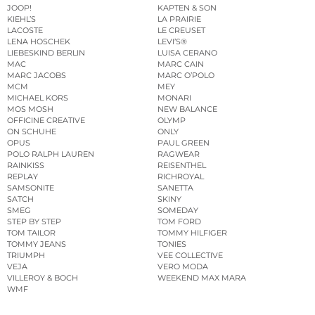
JOOP!
KAPTEN & SON
KIEHL’S
LA PRAIRIE
LACOSTE
LE CREUSET
LENA HOSCHEK
LEVI’S®
LIEBESKIND BERLIN
LUISA CERANO
MAC
MARC CAIN
MARC JACOBS
MARC O’POLO
MCM
MEY
MICHAEL KORS
MONARI
MOS MOSH
NEW BALANCE
OFFICINE CREATIVE
OLYMP
ON SCHUHE
ONLY
OPUS
PAUL GREEN
POLO RALPH LAUREN
RAGWEAR
RAINKISS
REISENTHEL
REPLAY
RICHROYAL
SAMSONITE
SANETTA
SATCH
SKINY
SMEG
SOMEDAY
STEP BY STEP
TOM FORD
TOM TAILOR
TOMMY HILFIGER
TOMMY JEANS
TONIES
TRIUMPH
VEE COLLECTIVE
VEJA
VERO MODA
VILLEROY & BOCH
WEEKEND MAX MARA
WMF