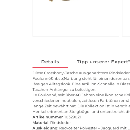
Details
Tipp unserer Expert
Diese Crossbody-Tasche aus genarbtem Rindsleder 
Foulonné&nbsp;Narbung steht für einen dezenten, z
lässigen Alltagslook. Eine Ardillon-Schnalle in Bla
Taschen-Anhänger zu befestigen.
Le Foulonné, seit über 40 Jahren eine ikonische Ko
verschiedenen neutralen, zeitlosen Farbtönen erhält
lange Zeit bewährt hat. Die Kollektion ist in vers
Henkel erinnert an Steigbügel und unterstreicht di
Artikelnummer
: 10329021
Material
: Rindsleder
Auskleidung:
Recycelter Polyester – Jacquard mi