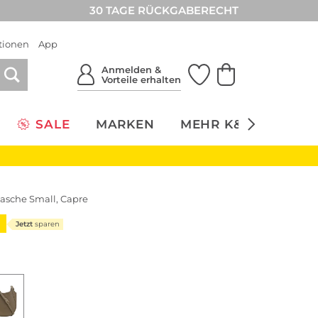
30 TAGE RÜCKGABERECHT
tionen
App
Anmelden &
Vorteile erhalten
SALE
MARKEN
MEHR K&Ö
NACH
sche Small, Capre
9
Jetzt
sparen