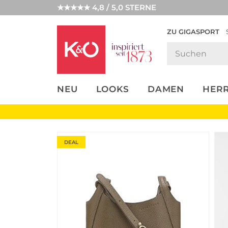
★★★★★ 4,8 / 5,0 STERNE
ZU GIGASPORT
FASHION-
UNSERE APP
CLICK &
CLICK &
TRENDS
COLLECT
RESERVE
NEU
LOOKS
DAMEN
HER
DEAL