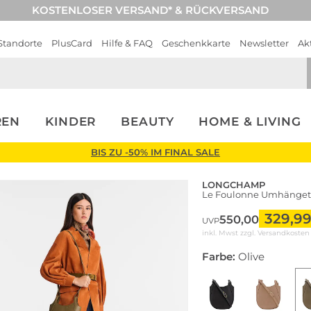
KOSTENLOSER VERSAND* & RÜCKVERSAND
Standorte
PlusCard
Hilfe & FAQ
Geschenkkarte
Newsletter
Ak
REN
KINDER
BEAUTY
HOME & LIVING
BIS ZU -50% IM FINAL SALE
LONGCHAMP
Le Foulonne Umhängeta
329,9
550,00
UVP
inkl. Mwst zzgl.
Versandkosten
Farbe:
Olive