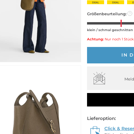
DEAL
DEAL
D
Größenbeurteilung:
?
klein / schmal geschnitten
Achtung:
Nur noch 1 Stück
IN 
Meld
Lieferoption:
Click & Rese