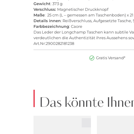
Gewicht
: 373 g
Verschluss:
Magnetischer Druckknopf
Maße
: 25 cm (L – gemessen am Taschenboden) x 21 
Details innen
: Reißverschluss, Aufgesetzte Tasche
Farbbezeichnung
: Caore
Das Leder der Longchamp Taschen kann subtile Var
verdeutlichen die Authentizität ihres Aussehens so
Art.Nr:2900282181238
Gratis Versand*
Das könnte Ihnen