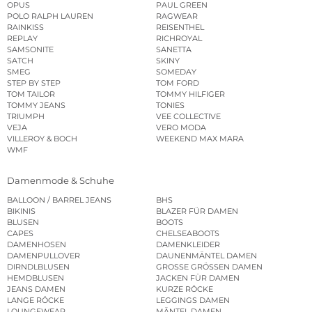
OPUS
PAUL GREEN
POLO RALPH LAUREN
RAGWEAR
RAINKISS
REISENTHEL
REPLAY
RICHROYAL
SAMSONITE
SANETTA
SATCH
SKINY
SMEG
SOMEDAY
STEP BY STEP
TOM FORD
TOM TAILOR
TOMMY HILFIGER
TOMMY JEANS
TONIES
TRIUMPH
VEE COLLECTIVE
VEJA
VERO MODA
VILLEROY & BOCH
WEEKEND MAX MARA
WMF
Damenmode & Schuhe
BALLOON / BARREL JEANS
BHS
BIKINIS
BLAZER FÜR DAMEN
BLUSEN
BOOTS
CAPES
CHELSEABOOTS
DAMENHOSEN
DAMENKLEIDER
DAMENPULLOVER
DAUNENMÄNTEL DAMEN
DIRNDLBLUSEN
GROSSE GRÖSSEN DAMEN
HEMDBLUSEN
JACKEN FÜR DAMEN
JEANS DAMEN
KURZE RÖCKE
LANGE RÖCKE
LEGGINGS DAMEN
LOUNGEWEAR
MÄNTEL DAMEN