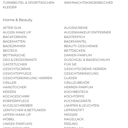
TURNBEUTEL & SPORTTASCHEN
WEIHNACHTSKINDERBÜCHER
KLEIDER
Home & Beauty
AFTER SUN
AUGENCREME
AUGEN MAKE UP
AUGENMAKEUP ENTFERNER
BACKFORMEN
BADTEPPICH
BADEMATTEN
BADEMÄNTEL
BADEZIMMER
BEAUTY GESCHENKE
BESTECK
BETTDECKEN
BETTWÄSCHE
DAMEN PARFUM
DEO & DEODORANTS
DUSCHGEL & BADESCHAUM
GÄSTETÜCHER
FÜR SIE
GESICHTSCREME
GESICHTSCREME HERREN
GESICHTSPFLEGE
GESICHTSREINIGUNG
GESICHTSREINIGUNG HERREN
GLÄSER
GRILLER
GRILLZUBEHÖR
HANDTÜCHER
HERREN PARFUM
KERZEN
KOCHBESTECK
KOCHGESCHIRR
KOCHTÖPFE
KÖRPERPFLEGE
KÜCHENGERÄTE
KUGELSCHREIBER
LAMPEN & LEUCHTEN
LEINTÜCHER & BETTLAKEN
LIPPENSTIFT
LIPPEN MAKE UP
MESSER
MÖBEL
NAGELLACK
UNISEX PARFUMS
PEELING