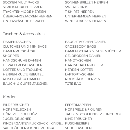
SOCKEN MULTIPACKS
SONNENBRILLEN HERREN
STRICKJACKEN HERREN
SWEATSHIRTS
TRACHTENMODE HERREN
T-SHIRTS HERREN
ÜBERGANGSJACKEN HERREN
UNTERHEMDEN HERREN
UNTERWÄSCHE HERREN
WINTERJACKEN HERREN
Taschen & Accessoires
DAMENTASCHEN
BAUCHTASCHEN DAMEN
CLUTCHES UND MINIBAGS
CROSSBODY BAGS
DAMENRUCKSÄCKE
DAMENSCHALS & DAMENTÜCHER
SHOPPER
GELDBÖRSEN DAMEN
HANDSCHUHE DAMEN
HANDTASCHEN
HERREN REISETASCHEN
HARTSCHALENKOFFER
KOFFER UND TROLLEYS
HERREN KOFFER
HERREN KULTURBEUTEL
LAPTOPTASCHEN
REISEGEPÄCK DAMEN
RUCKSÄCKE HERREN
BAUCH- & GÜRTELTASCHEN
TOTE BAG
Kinder
BILDERBÜCHER
FEDERMAPPEN
HÖRSPIELBOXEN
HÖRSPIELE & FIGUREN
HÖRSPIEL ZUBEHÖR
JAUSENBOX & KINDER LUNCHBOX
JUGENDBÜCHER
KINDERBÜCHER
KINDERGARTENRUCKSACK | KINDERGARTENBEUTEL
KUSCHELTIERE
SACHBÜCHER & KINDERLEXIKA
SCHULTASCHEN