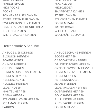
MARLENEHOSE
MAXIKLEIDER
MIDI RÖCKE
MIDIKLEIDER
RÖCKE
SHAPEWEAR DAMEN
SONNENBRILLEN DAMEN
STIEFEL DAMEN
STIEFELETTEN FÜR DAMEN
STRICKJACKEN DAMEN
SWEATSHIRTS FÜR DAMEN
SOCKEN DAMEN
DIRNDL & TRACHTENKLEIDER
TRENCHCOATS
T-SHIRTS DAMEN
WIDELEG JEANS
WINTERJACKEN DAMEN
WOLLMÄNTEL DAMEN
Herrenmode & Schuhe
ANZÜGE & SMOKINGS
ANZUGSSCHUHE HERREN
BLOUSON HERREN
BOOTS HERREN
BOXERSHORTS
CARGOHOSEN HERREN
CHINOS HERREN
DAUNENJACKEN HERREN
GILETS HERREN
GROSSE GRÖSSEN HERREN
HERREN BUSINESSHEMDEN
HERREN FREIZEITHEMDEN
HERREN HEMDEN
HERRENHOSEN
HERRENJACKEN
HERRENSNEAKER
HOODIES HERREN
JEANS HERREN
LEDERHOSEN
LEDERJACKEN HERREN
MÄNTEL HERREN
OVERSHIRTS HERREN
PARKA HERREN
POLOSHIRTS HERREN
STRICKPULLOVER HERREN
PULLUNDER HERREN
PYJAMAS HERREN
RUCKSÄCKE HERREN
SAKKOS
SOCKEN HERREN