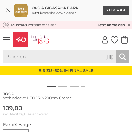
K&Ö & GIGASPORT APP
ZUR APP
Jetzt kostenlos downloaden
Pluscard Vorteile erhalten
KOSTENLOSER VERSAND* & RÜCKVERSAND
Jetzt anmelden
UNSERE APP
CLICK &
CLICK &
COLLECT
RESERVE
BIS ZU -50% IM FINAL SALE
JOOP
Wohndecke LEO 150x200cm Creme
109,00
inkl. Mwst zzgl.
Versandkosten
Farbe:
Beige