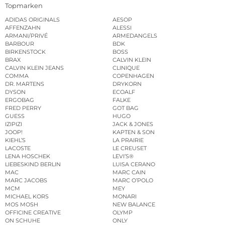
Topmarken
ADIDAS ORIGINALS
AESOP
AFFENZAHN
ALESSI
ARMANI/PRIVÉ
ARMEDANGELS
BARBOUR
BDK
BIRKENSTOCK
BOSS
BRAX
CALVIN KLEIN
CALVIN KLEIN JEANS
CLINIQUE
COMMA
COPENHAGEN
DR. MARTENS
DRYKORN
DYSON
ECOALF
ERGOBAG
FALKE
FRED PERRY
GOT BAG
GUESS
HUGO
IZIPIZI
JACK & JONES
JOOP!
KAPTEN & SON
KIEHL’S
LA PRAIRIE
LACOSTE
LE CREUSET
LENA HOSCHEK
LEVI’S®
LIEBESKIND BERLIN
LUISA CERANO
MAC
MARC CAIN
MARC JACOBS
MARC O’POLO
MCM
MEY
MICHAEL KORS
MONARI
MOS MOSH
NEW BALANCE
OFFICINE CREATIVE
OLYMP
ON SCHUHE
ONLY