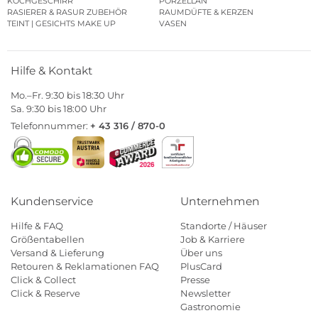
KOCHGESCHIRR
PORZELLAN
RASIERER & RASUR ZUBEHÖR
RAUMDÜFTE & KERZEN
TEINT | GESICHTS MAKE UP
VASEN
Hilfe & Kontakt
Mo.–Fr. 9:30 bis 18:30 Uhr
Sa. 9:30 bis 18:00 Uhr
Telefonnummer:
+ 43 316 / 870-0
Kundenservice
Unternehmen
Hilfe & FAQ
Standorte / Häuser
Größentabellen
Job & Karriere
Versand & Lieferung
Über uns
Retouren & Reklamationen FAQ
PlusCard
Click & Collect
Presse
Click & Reserve
Newsletter
Gastronomie