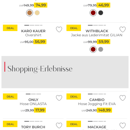
74,99
46,99
149,99
79,95
UVP
UVP
DEAL
DEAL
KARO KAUER
WITHBLACK
Overshirt
Jacke aus Lederimitat GILIAN
56,99
59,99
95,00
99,99
UVP
UVP
Shopping-Erlebnisse
DEAL
DEAL
ONLY
CAMBIO
Hose ONLASTA
Hose Jogging Fit EVA
17,99
148,99
29,99
249,90
UVP
UVP
DEAL
DEAL
TORY BURCH
MACKAGE