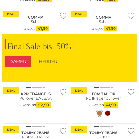
Nachhaltig
Nachhaltig
DEAL
DEAL
COMMA
COMMA
Schal
Schal
41,99
41,99
55,99
55,99
UVP
UVP
Final Sale bis -50%
DAMEN
HERREN
SCHUHE
TASCHEN
Nachhaltig
DEAL
DEAL
ARMEDANGELS
TOM TAILOR
Pullover BALBAA
Rollkragenpullover
82,99
41,99
139,90
69,99
UVP
UVP
DEAL
DEAL
TOMMY JEANS
TOMMY JEANS
Mütze - Haube
Schal