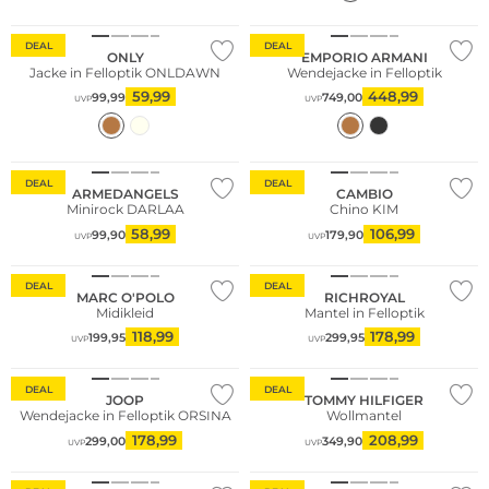
Nachhaltig
DEAL
DEAL
ONLY
EMPORIO ARMANI
Jacke in Felloptik ONLDAWN
Wendejacke in Felloptik
59,99
448,99
99,99
749,00
UVP
UVP
Nachhaltig
Große Größen
DEAL
DEAL
ARMEDANGELS
CAMBIO
Minirock DARLAA
Chino KIM
58,99
106,99
99,90
179,90
UVP
UVP
Nachhaltig
DEAL
DEAL
MARC O'POLO
RICHROYAL
Midikleid
Mantel in Felloptik
118,99
178,99
199,95
299,95
UVP
UVP
DEAL
DEAL
JOOP
TOMMY HILFIGER
Wendejacke in Felloptik ORSINA
Wollmantel
178,99
208,99
299,00
349,90
UVP
UVP
Nachhaltig