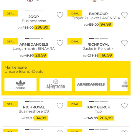
BARBOUR
DEAL
DEAL
JOOP
Troyer Pullover LAVENSDALE
Businesshose
94,99
159,00
UVP
298,99
499,00
UVP
Nachhaltig
DEAL
DEAL
ARMEDANGELS
RICHROYAL
Langarmshirt EINAARA
Jacke in Felloptik
28,99
166,99
49,90
279,95
UVP
UVP
Markensale
Unsere Brand-Deals
DEAL
DEAL
RICHROYAL
TORY BURCH
Businesshose 7/8
Top
94,99
206,99
159,95
345,00
UVP
UVP
Große Größen
Große Größen
DEAL
DEAL