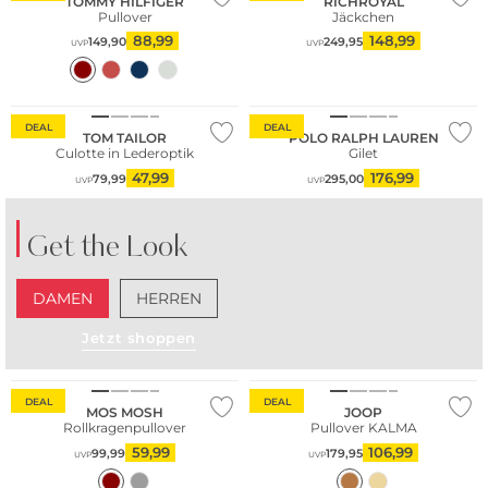
TOMMY HILFIGER
RICHROYAL
Pullover
Jäckchen
88,99
148,99
149,90
249,95
UVP
UVP
DEAL
DEAL
TOM TAILOR
POLO RALPH LAUREN
Culotte in Lederoptik
Gilet
47,99
176,99
79,99
295,00
UVP
UVP
Get the Look
DAMEN
HERREN
Jetzt shoppen
Nachhaltig
DEAL
DEAL
MOS MOSH
JOOP
Rollkragenpullover
Pullover KALMA
59,99
106,99
99,99
179,95
UVP
UVP