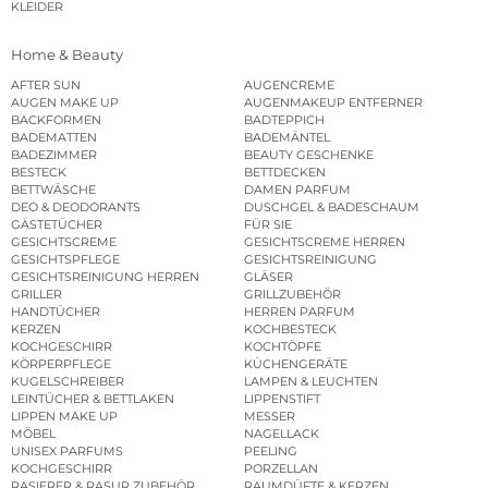
KLEIDER
Home & Beauty
AFTER SUN
AUGENCREME
AUGEN MAKE UP
AUGENMAKEUP ENTFERNER
BACKFORMEN
BADTEPPICH
BADEMATTEN
BADEMÄNTEL
BADEZIMMER
BEAUTY GESCHENKE
BESTECK
BETTDECKEN
BETTWÄSCHE
DAMEN PARFUM
DEO & DEODORANTS
DUSCHGEL & BADESCHAUM
GÄSTETÜCHER
FÜR SIE
GESICHTSCREME
GESICHTSCREME HERREN
GESICHTSPFLEGE
GESICHTSREINIGUNG
GESICHTSREINIGUNG HERREN
GLÄSER
GRILLER
GRILLZUBEHÖR
HANDTÜCHER
HERREN PARFUM
KERZEN
KOCHBESTECK
KOCHGESCHIRR
KOCHTÖPFE
KÖRPERPFLEGE
KÜCHENGERÄTE
KUGELSCHREIBER
LAMPEN & LEUCHTEN
LEINTÜCHER & BETTLAKEN
LIPPENSTIFT
LIPPEN MAKE UP
MESSER
MÖBEL
NAGELLACK
UNISEX PARFUMS
PEELING
KOCHGESCHIRR
PORZELLAN
RASIERER & RASUR ZUBEHÖR
RAUMDÜFTE & KERZEN