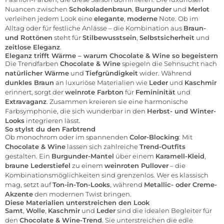
Nuancen zwischen
Schokoladenbraun
,
Burgunder
und
Merlot
verleihen jedem Look eine
elegante
,
moderne
Note. Ob im
Alltag oder für festliche Anlässe – die Kombination aus
Braun-
und Rottönen
steht für
Stilbewusstsein
,
Selbstsicherheit
und
zeitlose Eleganz
.
Eleganz trifft Wärme – warum Chocolate & Wine so begeistern
Die Trendfarben
Chocolate & Wine
spiegeln die Sehnsucht nach
natürlicher Wärme
und
Tiefgründigkeit
wider. Während
dunkles Braun
an luxuriöse Materialien wie
Leder
und
Kaschmir
erinnert, sorgt der
weinrote Farbton
für
Femininität
und
Extravaganz
. Zusammen kreieren sie eine harmonische
Farbsymphonie, die sich wunderbar in den
Herbst- und Winter-
Looks
integrieren lässt.
So stylst du den Farbtrend
Ob monochrom oder im spannenden
Color-Blocking
: Mit
Chocolate & Wine
lassen sich zahlreiche
Trend-Outfits
gestalten. Ein
Burgunder-Mantel
über einem
Karamell-Kleid
,
braune Lederstiefel
zu einem
weinroten Pullover
– die
Kombinationsmöglichkeiten sind grenzenlos. Wer es klassisch
mag, setzt auf
Ton-in-Ton-Looks
, während
Metallic- oder Creme-
Akzente
den modernen Twist bringen.
Diese Materialien unterstreichen den Look
Samt
,
Wolle
,
Kaschmir
und
Leder
sind die idealen Begleiter für
den
Chocolate & Wine-Trend
. Sie unterstreichen die edle