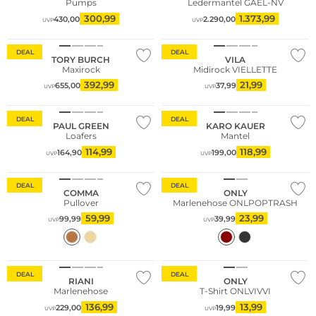
Pumps
Ledermantel GAEL-NV
300,99
1.373,99
430,00
2.290,00
UVP
UVP
DEAL
DEAL
TORY BURCH
VILA
Maxirock
Midirock VIELLETTE
392,99
21,99
655,00
37,99
UVP
UVP
DEAL
DEAL
PAUL GREEN
KARO KAUER
Loafers
Mantel
114,99
118,99
164,90
199,00
UVP
UVP
Nachhaltig
Nachhaltig
DEAL
DEAL
COMMA
ONLY
Pullover
Marlenehose ONLPOPTRASH
59,99
23,99
99,99
39,99
UVP
UVP
Große Größen
Nachhaltig
DEAL
DEAL
RIANI
ONLY
Marlenehose
T-Shirt ONLVIVVI
136,99
13,99
229,00
19,99
UVP
UVP