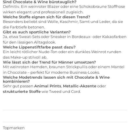
Sind Chocolate & Wine bürotauglich?
Definitiv. Ein weinroter Blazer oder eine Schokobraune Stoffhose
wirken elegant und professionell zugleich.
Welche Stoffe eignen sich für diesen Trend?
Besonders beliebt sind Wolle, Kaschmir, Samt und Leder, da sie
die Farbtiefe betonen.
Gibt es auch sportliche Varianten?
Ja, etwa Sweat-Sets oder Sneaker in Bordeaux- oder Kakaofarben
für den lässigen Alltagslook.
Welche Lippenstiftfarbe passt dazu?
Ein leicht rötlicher Nude-Ton oder ein dunkles Weinrot runden
das Make-up stilvoll ab.
Wie lässt sich der Trend für Männer umsetzen?
Mit weinroten Hemden, braunen Strickpullis oder einem Mantel
in Chocolate – perfekt für moderne Business-Looks.
Welche Modetrends lassen sich mit Chocolate & Wine
kombinieren?
Sehr gut passen
Animal Prints
,
Metallic-Akzente
oder
strukturierte Stoffe
wie Tweed und Cord.
Topmarken