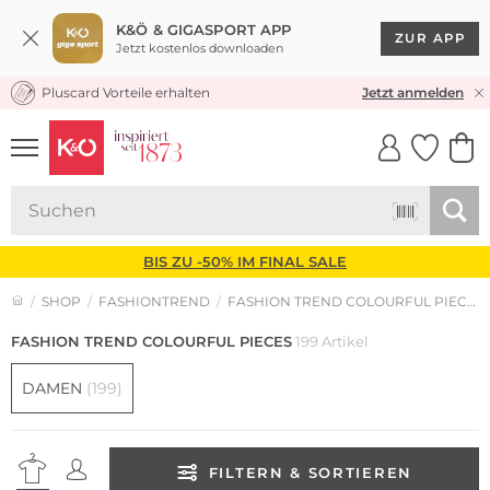
K&Ö & GIGASPORT APP
ZUR APP
Jetzt kostenlos downloaden
Pluscard Vorteile erhalten
30 TAGE RÜCKGABERECHT
Jetzt anmelden
UNSERE APP
CLICK &
CLICK &
COLLECT
RESERVE
BIS ZU -50% IM FINAL SALE
SHOP
FASHIONTREND
FASHION TREND COLOURFUL PIECES
FASHION TREND COLOURFUL PIECES
199 Artikel
DAMEN
(199)
FILTERN & SORTIEREN