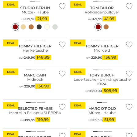
DEAL
DEAL
STUDIO BERLIN
TOM TAILOR
Mütze - Haube
Rollkragenpullover
21,99
41,99
29,90
69,99
UVP
UVP
DEAL
DEAL
TOMMY HILFIGER
TOMMY HILFIGER
Henkeltasche
Midikleid
148,99
136,99
249,90
229,90
UVP
UVP
Fashion Tipp
DEAL
DEAL
MARC CAIN
TORY BURCH
Midirock
Ledertasche - Umhängetasche
KIRA
136,99
229,00
UVP
509,99
680,00
UVP
Nachhaltig
DEAL
DEAL
SELECTED FEMME
MARC O'POLO
Mantel in Felloptik SLFBREA
Mütze - Haube
119,99
51,99
199,99
69,95
UVP
UVP
DEAL
DEAL