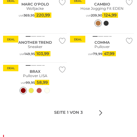
DEAL
DEAL
MARC O'POLO
CAMBIO
Wolljacke
Hose Jogging Fit EDEN
220,99
124,99
369,95
209,90
UVP
UVP
Große Größen
Nachhaltig
DEAL
DEAL
ANOTHER TREND
COMMA
Sneaker
Pullover
103,99
47,99
149,95
79,99
UVP
UVP
DEAL
BRAX
Pullover LISA
58,99
99,95
UVP
SEITE 1 VON 3