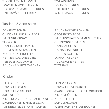
STRICKJACKEN HERREN
SWEATSHIRTS
TRACHTENMODE HERREN
T-SHIRTS HERREN
ÜBERGANGSJACKEN HERREN
UNTERHEMDEN HERREN
UNTERWÄSCHE HERREN
WINTERJACKEN HERREN
Taschen & Accessoires
DAMENTASCHEN
BAUCHTASCHEN DAMEN
CLUTCHES UND MINIBAGS
CROSSBODY BAGS
DAMENRUCKSÄCKE
DAMENSCHALS & DAMENTÜCHER
SHOPPER
GELDBÖRSEN DAMEN
HANDSCHUHE DAMEN
HANDTASCHEN
HERREN REISETASCHEN
HARTSCHALENKOFFER
KOFFER UND TROLLEYS
HERREN KOFFER
HERREN KULTURBEUTEL
LAPTOPTASCHEN
REISEGEPÄCK DAMEN
RUCKSÄCKE HERREN
BAUCH- & GÜRTELTASCHEN
TOTE BAG
Kinder
BILDERBÜCHER
FEDERMAPPEN
HÖRSPIELBOXEN
HÖRSPIELE & FIGUREN
HÖRSPIEL ZUBEHÖR
JAUSENBOX & KINDER LUNCHBOX
JUGENDBÜCHER
KINDERBÜCHER
KINDERGARTENRUCKSACK | KINDERGARTENBEUTEL
KUSCHELTIERE
SACHBÜCHER & KINDERLEXIKA
SCHULTASCHEN
TURNBEUTEL & SPORTTASCHEN
WEIHNACHTSKINDERBÜCHER