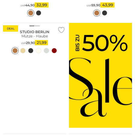
32,99
43,99
44,90
59,90
UVP
UVP
DEAL
STUDIO BERLIN
Mütze - Haube
21,99
29,90
UVP