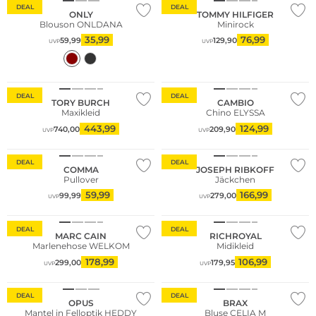
DEAL
DEAL
ONLY
TOMMY HILFIGER
Blouson ONLDANA
Minirock
35,99
76,99
59,99
129,90
UVP
UVP
DEAL
DEAL
TORY BURCH
CAMBIO
Maxikleid
Chino ELYSSA
Große Größen
443,99
124,99
740,00
209,90
UVP
UVP
Nachhaltig
Große Größen
DEAL
DEAL
COMMA
JOSEPH RIBKOFF
Pullover
Jäckchen
59,99
166,99
99,99
279,00
UVP
UVP
DEAL
DEAL
MARC CAIN
RICHROYAL
Marlenehose WELKOM
Midikleid
178,99
106,99
299,00
179,95
UVP
UVP
Große Größen
DEAL
DEAL
OPUS
BRAX
Mantel in Felloptik HEDDY
Bluse CELIA M