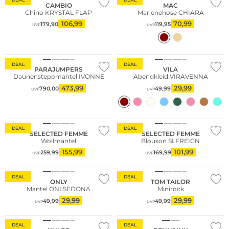
CAMBIO
MAC
Chino KRYSTAL FLAP
Marlenehose CHIARA
106,99
70,99
179,90
119,95
UVP
UVP
Bestseller
DEAL
DEAL
PARAJUMPERS
VILA
Daunensteppmantel IVONNE
Abendkleid VIRAVENNA
473,99
29,99
790,00
49,99
UVP
UVP
DEAL
DEAL
SELECTED FEMME
SELECTED FEMME
Wollmantel
Blouson SLFREIGN
155,99
101,99
259,99
169,99
UVP
UVP
DEAL
DEAL
ONLY
TOM TAILOR
Mantel ONLSEDONA
Minirock
29,99
29,99
49,99
49,99
UVP
UVP
Bestseller
DEAL
DEAL