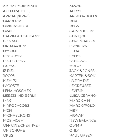
ADIDAS ORIGINALS
AESOP
AFFENZAHN
ALESSI
ARMANI/PRIVÉ
ARMEDANGELS
BARBOUR
BDK
BIRKENSTOCK
BOSS
BRAX
CALVIN KLEIN
CALVIN KLEIN JEANS
CLINIQUE
COMMA
COPENHAGEN
DR. MARTENS
DRYKORN
DYSON
ECOALF
ERGOBAG
FALKE
FRED PERRY
GOT BAG
GUESS
HUGO
IZIPIZI
JACK & JONES
JOOP!
KAPTEN & SON
KIEHL’S
LA PRAIRIE
LACOSTE
LE CREUSET
LENA HOSCHEK
LEVI’S®
LIEBESKIND BERLIN
LUISA CERANO
MAC
MARC CAIN
MARC JACOBS
MARC O’POLO
MCM
MEY
MICHAEL KORS
MONARI
MOS MOSH
NEW BALANCE
OFFICINE CREATIVE
OLYMP
ON SCHUHE
ONLY
OPUS
PAUL GREEN