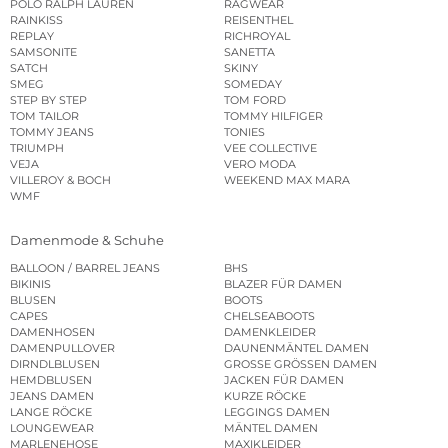
POLO RALPH LAUREN
RAGWEAR
RAINKISS
REISENTHEL
REPLAY
RICHROYAL
SAMSONITE
SANETTA
SATCH
SKINY
SMEG
SOMEDAY
STEP BY STEP
TOM FORD
TOM TAILOR
TOMMY HILFIGER
TOMMY JEANS
TONIES
TRIUMPH
VEE COLLECTIVE
VEJA
VERO MODA
VILLEROY & BOCH
WEEKEND MAX MARA
WMF
Damenmode & Schuhe
BALLOON / BARREL JEANS
BHS
BIKINIS
BLAZER FÜR DAMEN
BLUSEN
BOOTS
CAPES
CHELSEABOOTS
DAMENHOSEN
DAMENKLEIDER
DAMENPULLOVER
DAUNENMÄNTEL DAMEN
DIRNDLBLUSEN
GROSSE GRÖSSEN DAMEN
HEMDBLUSEN
JACKEN FÜR DAMEN
JEANS DAMEN
KURZE RÖCKE
LANGE RÖCKE
LEGGINGS DAMEN
LOUNGEWEAR
MÄNTEL DAMEN
MARLENEHOSE
MAXIKLEIDER