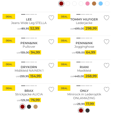
DEAL
DEAL
LEE
TOMMY HILFIGER
Jeans Wide Leg STELLA
Lederjacke
52,99
298,99
89,95
499,00
UVP
UVP
DEAL
DEAL
PENN&INK
PENN&INK
Pullover
Jogginghose
94,99
64,99
159,00
109,00
UVP
UVP
DEAL
DEAL
DRYKORN
RIANI
Midikleid NAINEN 1
Maxikleid
154,99
268,99
259,95
449,00
UVP
UVP
Große Größen
DEAL
DEAL
BRAX
ONLY
Strickjacke ALICIA
Minirock in Lederoptik
ONLAMAZING
76,99
129,95
UVP
17,99
29,99
UVP