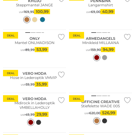
KHUJO
PENN&INK
Steppmantel JANGE
Langarmshirt
100,99
40,99
169,95
69,00
UVP
UVP
Nachhaltig
Nachhaltig
DEAL
DEAL
ONLY
ARMEDANGELS
Mantel ONLMADISON
Minikleid MILLAANA
53,99
94,99
89,99
159,90
UVP
UVP
Nachhaltig
VERO MODA
DEAL
Hose in Lederoptik VMVIPS
35,99
59,99
UVP
VERO MODA
DEAL
DEAL
OFFICINE CREATIVE
Midirock in Lederoptik
Stiefelette WADE 005
VMBELLAHOLLY
526,99
620,00
29,99
UVP
49,99
UVP
Nachhaltig