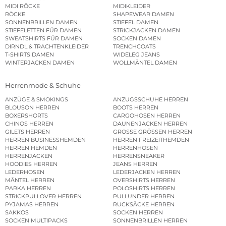
MIDI RÖCKE
MIDIKLEIDER
RÖCKE
SHAPEWEAR DAMEN
SONNENBRILLEN DAMEN
STIEFEL DAMEN
STIEFELETTEN FÜR DAMEN
STRICKJACKEN DAMEN
SWEATSHIRTS FÜR DAMEN
SOCKEN DAMEN
DIRNDL & TRACHTENKLEIDER
TRENCHCOATS
T-SHIRTS DAMEN
WIDELEG JEANS
WINTERJACKEN DAMEN
WOLLMÄNTEL DAMEN
Herrenmode & Schuhe
ANZÜGE & SMOKINGS
ANZUGSSCHUHE HERREN
BLOUSON HERREN
BOOTS HERREN
BOXERSHORTS
CARGOHOSEN HERREN
CHINOS HERREN
DAUNENJACKEN HERREN
GILETS HERREN
GROSSE GRÖSSEN HERREN
HERREN BUSINESSHEMDEN
HERREN FREIZEITHEMDEN
HERREN HEMDEN
HERRENHOSEN
HERRENJACKEN
HERRENSNEAKER
HOODIES HERREN
JEANS HERREN
LEDERHOSEN
LEDERJACKEN HERREN
MÄNTEL HERREN
OVERSHIRTS HERREN
PARKA HERREN
POLOSHIRTS HERREN
STRICKPULLOVER HERREN
PULLUNDER HERREN
PYJAMAS HERREN
RUCKSÄCKE HERREN
SAKKOS
SOCKEN HERREN
SOCKEN MULTIPACKS
SONNENBRILLEN HERREN