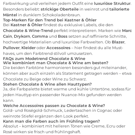
Farbwirkung und verleihen jedem Outfit eine
luxuriöse Struktur
.
Besonders beliebt:
strickige Oberteile
in weinrot und
tailorierte
Mäntel
in dunklem Schokoladenbraun.
Top-Marken für den Trend bei Kastner & Öhler
Bei
Kastner & Öhler
findest du exklusive Labels, die den
Chocolate & Wine-Trend
perfekt interpretieren. Marken wie
Marc
Cain
,
Drykorn
,
Comma
und
Boss
setzen auf raffinierte Schnitte,
hochwertige Materialien und luxuriöse Farbwelten. Ob
Blazer
,
Pullover
,
Kleider
oder
Accessoires
– hier findest du alle Must-
haves, um den Farbtrend stilvoll umzusetzen.
FAQs zum Modetrend Chocolate & Wine
Wie kombiniert man Chocolate & Wine am besten?
Die beiden Farbtöne harmonieren besonders gut miteinander,
können aber auch einzeln als Statement getragen werden – etwa
Chocolate zu Beige oder Wine zu Schwarz.
Stehen Chocolate & Wine allen Hauttypen?
Ja, die Farbpalette bietet warme und kühle Untertöne, sodass für
jeden Hauttyp ein passender Nuance-Mix gefunden werden
kann.
Welche Accessoires passen zu Chocolate & Wine?
Gold- und Roségold-Schmuck, Ledertaschen in Cognac oder
weinrote Stiefel ergänzen den Look perfekt.
Kann man die Farben auch im Frühling tragen?
Absolut – kombiniert mit helleren Tönen wie Creme, Ecru oder
Rosé wirken sie frisch und frühlingshaft.