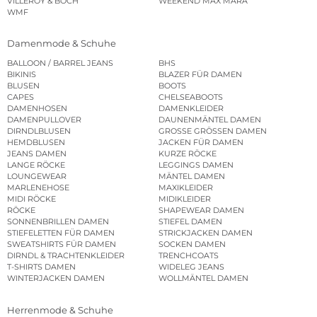
VILLEROY & BOCH
WEEKEND MAX MARA
WMF
Damenmode & Schuhe
BALLOON / BARREL JEANS
BHS
BIKINIS
BLAZER FÜR DAMEN
BLUSEN
BOOTS
CAPES
CHELSEABOOTS
DAMENHOSEN
DAMENKLEIDER
DAMENPULLOVER
DAUNENMÄNTEL DAMEN
DIRNDLBLUSEN
GROSSE GRÖSSEN DAMEN
HEMDBLUSEN
JACKEN FÜR DAMEN
JEANS DAMEN
KURZE RÖCKE
LANGE RÖCKE
LEGGINGS DAMEN
LOUNGEWEAR
MÄNTEL DAMEN
MARLENEHOSE
MAXIKLEIDER
MIDI RÖCKE
MIDIKLEIDER
RÖCKE
SHAPEWEAR DAMEN
SONNENBRILLEN DAMEN
STIEFEL DAMEN
STIEFELETTEN FÜR DAMEN
STRICKJACKEN DAMEN
SWEATSHIRTS FÜR DAMEN
SOCKEN DAMEN
DIRNDL & TRACHTENKLEIDER
TRENCHCOATS
T-SHIRTS DAMEN
WIDELEG JEANS
WINTERJACKEN DAMEN
WOLLMÄNTEL DAMEN
Herrenmode & Schuhe