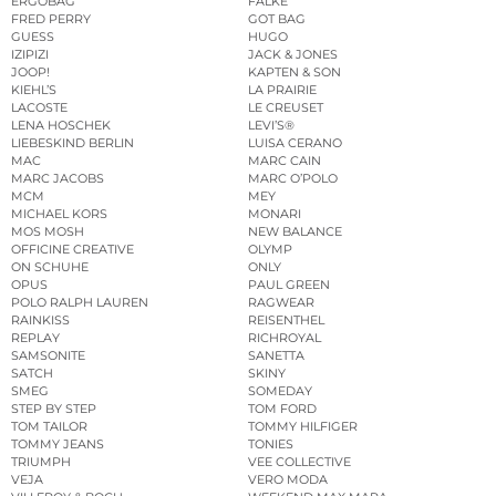
ERGOBAG
FALKE
FRED PERRY
GOT BAG
GUESS
HUGO
IZIPIZI
JACK & JONES
JOOP!
KAPTEN & SON
KIEHL’S
LA PRAIRIE
LACOSTE
LE CREUSET
LENA HOSCHEK
LEVI’S®
LIEBESKIND BERLIN
LUISA CERANO
MAC
MARC CAIN
MARC JACOBS
MARC O’POLO
MCM
MEY
MICHAEL KORS
MONARI
MOS MOSH
NEW BALANCE
OFFICINE CREATIVE
OLYMP
ON SCHUHE
ONLY
OPUS
PAUL GREEN
POLO RALPH LAUREN
RAGWEAR
RAINKISS
REISENTHEL
REPLAY
RICHROYAL
SAMSONITE
SANETTA
SATCH
SKINY
SMEG
SOMEDAY
STEP BY STEP
TOM FORD
TOM TAILOR
TOMMY HILFIGER
TOMMY JEANS
TONIES
TRIUMPH
VEE COLLECTIVE
VEJA
VERO MODA