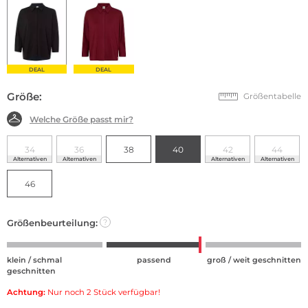
DEAL
DEAL
Größe:
Größentabelle
Welche Größe passt mir?
34
36
38
40
42
44
Alternativen
Alternativen
Alternativen
Alternativen
46
Größenbeurteilung:
?
klein / schmal
passend
groß / weit geschnitten
geschnitten
Achtung:
Nur noch 2 Stück verfügbar!