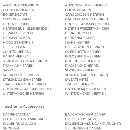
ANZÜGE & SMOKINGS
ANZUGSSCHUHE HERREN
BLOUSON HERREN
BOOTS HERREN
BOXERSHORTS
CARGOHOSEN HERREN
CHINOS HERREN
DAUNENJACKEN HERREN
GILETS HERREN
GROSSE GRÖSSEN HERREN
HERREN BUSINESSHEMDEN
HERREN FREIZEITHEMDEN
HERREN HEMDEN
HERRENHOSEN
HERRENJACKEN
HERRENSNEAKER
HOODIES HERREN
JEANS HERREN
LEDERHOSEN
LEDERJACKEN HERREN
MÄNTEL HERREN
OVERSHIRTS HERREN
PARKA HERREN
POLOSHIRTS HERREN
STRICKPULLOVER HERREN
PULLUNDER HERREN
PYJAMAS HERREN
RUCKSÄCKE HERREN
SAKKOS
SOCKEN HERREN
SOCKEN MULTIPACKS
SONNENBRILLEN HERREN
STRICKJACKEN HERREN
SWEATSHIRTS
TRACHTENMODE HERREN
T-SHIRTS HERREN
ÜBERGANGSJACKEN HERREN
UNTERHEMDEN HERREN
UNTERWÄSCHE HERREN
WINTERJACKEN HERREN
Taschen & Accessoires
DAMENTASCHEN
BAUCHTASCHEN DAMEN
CLUTCHES UND MINIBAGS
CROSSBODY BAGS
DAMENRUCKSÄCKE
DAMENSCHALS & DAMENTÜCHER
SHOPPER
GELDBÖRSEN DAMEN