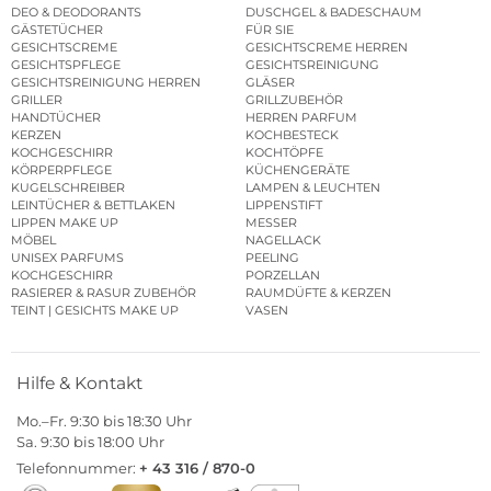
DEO & DEODORANTS
DUSCHGEL & BADESCHAUM
GÄSTETÜCHER
FÜR SIE
GESICHTSCREME
GESICHTSCREME HERREN
GESICHTSPFLEGE
GESICHTSREINIGUNG
GESICHTSREINIGUNG HERREN
GLÄSER
GRILLER
GRILLZUBEHÖR
HANDTÜCHER
HERREN PARFUM
KERZEN
KOCHBESTECK
KOCHGESCHIRR
KOCHTÖPFE
KÖRPERPFLEGE
KÜCHENGERÄTE
KUGELSCHREIBER
LAMPEN & LEUCHTEN
LEINTÜCHER & BETTLAKEN
LIPPENSTIFT
LIPPEN MAKE UP
MESSER
MÖBEL
NAGELLACK
UNISEX PARFUMS
PEELING
KOCHGESCHIRR
PORZELLAN
RASIERER & RASUR ZUBEHÖR
RAUMDÜFTE & KERZEN
TEINT | GESICHTS MAKE UP
VASEN
Hilfe & Kontakt
Mo.–Fr. 9:30 bis 18:30 Uhr
Sa. 9:30 bis 18:00 Uhr
Telefonnummer:
+ 43 316 / 870-0