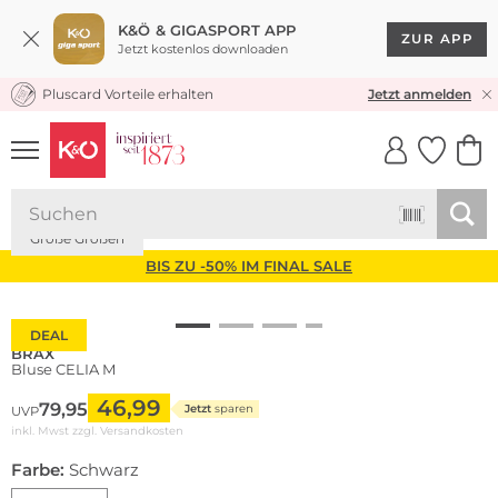
K&Ö & GIGASPORT APP
ZUR APP
Jetzt kostenlos downloaden
Pluscard Vorteile erhalten
KOSTENLOSER VERSAND* & RÜCKVERSAND
Jetzt anmelden
UNSERE APP
CLICK &
CLICK &
COLLECT
RESERVE
Große Größen
BIS ZU -50% IM FINAL SALE
DEAL
BRAX
Bluse CELIA M
46,99
79,95
Jetzt
sparen
UVP
inkl. Mwst zzgl.
Versandkosten
Farbe:
Schwarz