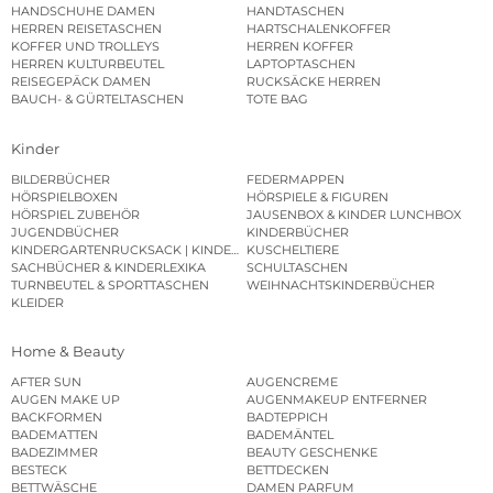
HANDSCHUHE DAMEN
HANDTASCHEN
HERREN REISETASCHEN
HARTSCHALENKOFFER
KOFFER UND TROLLEYS
HERREN KOFFER
HERREN KULTURBEUTEL
LAPTOPTASCHEN
REISEGEPÄCK DAMEN
RUCKSÄCKE HERREN
BAUCH- & GÜRTELTASCHEN
TOTE BAG
Kinder
BILDERBÜCHER
FEDERMAPPEN
HÖRSPIELBOXEN
HÖRSPIELE & FIGUREN
HÖRSPIEL ZUBEHÖR
JAUSENBOX & KINDER LUNCHBOX
JUGENDBÜCHER
KINDERBÜCHER
KINDERGARTENRUCKSACK | KINDERGARTENBEUTEL
KUSCHELTIERE
SACHBÜCHER & KINDERLEXIKA
SCHULTASCHEN
TURNBEUTEL & SPORTTASCHEN
WEIHNACHTSKINDERBÜCHER
KLEIDER
Home & Beauty
AFTER SUN
AUGENCREME
AUGEN MAKE UP
AUGENMAKEUP ENTFERNER
BACKFORMEN
BADTEPPICH
BADEMATTEN
BADEMÄNTEL
BADEZIMMER
BEAUTY GESCHENKE
BESTECK
BETTDECKEN
BETTWÄSCHE
DAMEN PARFUM