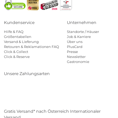
Kundenservice
Unternehmen
Hilfe & FAQ
Standorte / Häuser
Größentabellen
Job & Karriere
Versand & Lieferung
Über uns
Retouren & Reklamationen FAQ
PlusCard
Click & Collect
Presse
Click & Reserve
Newsletter
Gastronomie
Unsere Zahlungsarten
Klarna
Paypal
Mastercard
Visa
Diners
Eps
Shop
Applepay
Amazon
Gratis Versand* nach Österreich Internationaler
Versand