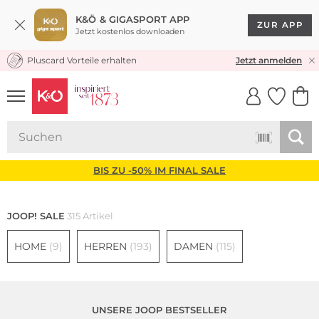
K&Ö & GIGASPORT APP
ZUR APP
Jetzt kostenlos downloaden
Pluscard Vorteile erhalten
★★★★★ 4,8 / 5,0 STERNE
Jetzt anmelden
UNSERE APP
CLICK &
CLICK &
COLLECT
RESERVE
BIS ZU -50% IM FINAL SALE
JOOP! SALE
315 Artikel
HOME
(9)
HERREN
(193)
DAMEN
(115)
UNSERE JOOP BESTSELLER
Große Größen