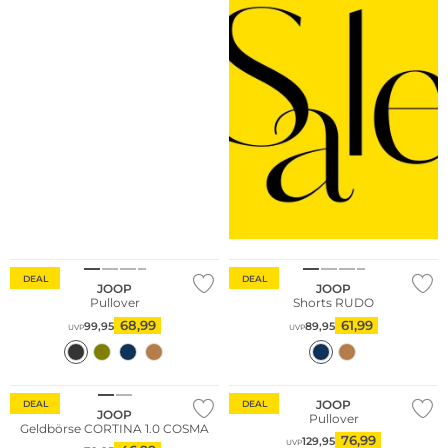
DEAL
DEAL
JOOP
JOOP
Pullover
Shorts RUDO
68,99
61,99
99,95
89,95
UVP
UVP
Große Größen
JOOP
DEAL
DEAL
JOOP
Pullover
Geldbörse CORTINA 1.0 COSMA
76,99
129,95
UVP