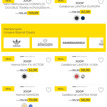
JOOP
DEAL
DEAL
JOOP
Satin Bettwäsche CORNFLOWER
Geldbörse LANTEA EUROPA
DOUBLE 70x90cm/140x200cm
Deep Ocean
82,99
139,95
109,99
UVP
159,00
UVP
Markensale
Unsere Brand-Deals
DEAL
DEAL
JOOP
JOOP
Hemd Slim Fit VICTOR
Geldbörse LANTEA YURA
52,99
58,99
89,95
99,95
UVP
UVP
Große Größen
DEAL
DEAL
JOOP
JOOP
Hemd HANSON
Geldbörse LANTEA NISA
70,99
58,99
119,95
99,95
UVP
UVP