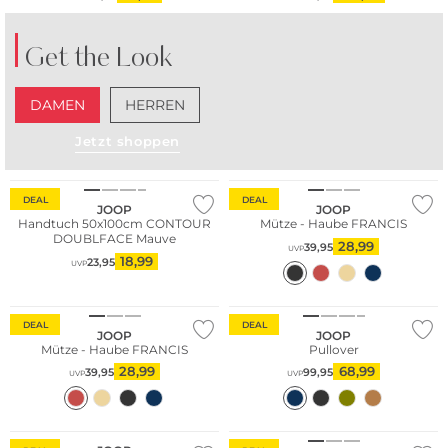
Get the Look
DAMEN
HERREN
Jetzt shoppen
DEAL
DEAL
JOOP
JOOP
Handtuch 50x100cm CONTOUR
Mütze - Haube FRANCIS
DOUBLFACE Mauve
28,99
39,95
UVP
18,99
23,95
UVP
DEAL
DEAL
JOOP
JOOP
Mütze - Haube FRANCIS
Pullover
28,99
68,99
39,95
99,95
UVP
UVP