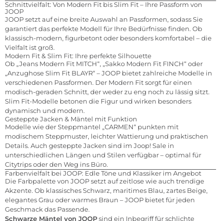
Schnittvielfalt: Von Modern Fit bis Slim Fit – Ihre Passform von
JOOP
JOOP setzt auf eine breite Auswahl an Passformen, sodass Sie
garantiert das perfekte Modell für Ihre Bedürfnisse finden. Ob
klassisch-modern, figurbetont oder besonders komfortabel – die
Vielfalt ist groß.
Modern Fit & Slim Fit: Ihre perfekte Silhouette
Ob „Jeans Modern Fit MITCH“, „Sakko Modern Fit FINCH“ oder
„Anzughose Slim Fit BLAYR“ – JOOP bietet zahlreiche Modelle in
verschiedenen Passformen. Der Modern Fit sorgt für einen
modisch-geraden Schnitt, der weder zu eng noch zu lässig sitzt.
Slim Fit-Modelle betonen die Figur und wirken besonders
dynamisch und modern.
Gesteppte Jacken & Mäntel mit Funktion
Modelle wie der Steppmantel „CARMEN“ punkten mit
modischem Steppmuster, leichter Wattierung und praktischen
Details. Auch gesteppte Jacken sind im Joop! Sale in
unterschiedlichen Längen und Stilen verfügbar – optimal für
Citytrips oder den Weg ins Büro.
Farbenvielfalt bei JOOP: Edle Töne und Klassiker im Angebot
Die Farbpalette von JOOP setzt auf zeitlose wie auch trendige
Akzente. Ob klassisches Schwarz, maritimes Blau, zartes Beige,
elegantes Grau oder warmes Braun – JOOP bietet für jeden
Geschmack das Passende.
Schwarze Mäntel von JOOP
sind ein Inbegriff für schlichte