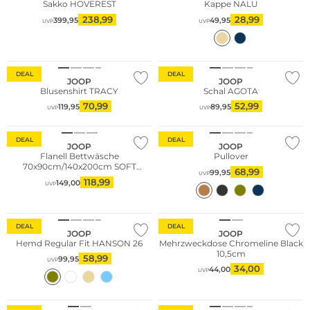
Sakko HOVEREST
Kappe NALU
238,99
28,99
399,95
49,95
UVP
UVP
DEAL
DEAL
JOOP
JOOP
Blusenshirt TRACY
Schal AGOTA
70,99
52,99
119,95
89,95
UVP
UVP
DEAL
DEAL
JOOP
JOOP
Flanell Bettwäsche
Pullover
70x90cm/140x200cm SOFT
68,99
99,95
UVP
STRIPES
118,99
149,00
UVP
Nachhaltig
DEAL
DEAL
JOOP
JOOP
Hemd Regular Fit HANSON 26
Mehrzweckdose Chromeline Black
10,5cm
58,99
99,95
UVP
34,00
44,00
UVP