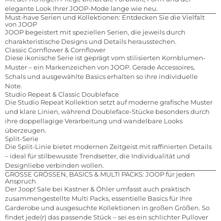
elegante Look Ihrer JOOP-Mode lange wie neu.
Must-have Serien und Kollektionen: Entdecken Sie die Vielfalt
von JOOP
JOOP begeistert mit speziellen Serien, die jeweils durch
charakteristische Designs und Details herausstechen.
Classic Cornflower & Cornflower
Diese ikonische Serie ist geprägt vom stilisierten Kornblumen-
Muster – ein Markenzeichen von JOOP. Gerade Accessoires,
Schals und ausgewählte Basics erhalten so ihre individuelle
Note.
Studio Repeat & Classic Doubleface
Die Studio Repeat Kollektion setzt auf moderne grafische Muster
und klare Linien, während Doubleface-Stücke besonders durch
ihre doppellagige Verarbeitung und wandelbare Looks
überzeugen.
Split-Serie
Die Split-Linie bietet modernen Zeitgeist mit raffinierten Details
– ideal für stilbewusste Trendsetter, die Individualität und
Designliebe verbinden wollen.
GROSSE GRÖSSEN, BASICS & MULTI PACKS: JOOP für jeden
Anspruch
Der Joop! Sale bei Kastner & Öhler umfasst auch praktisch
zusammengestellte Multi Packs, essentielle Basics für Ihre
Garderobe und ausgesuchte Kollektionen in großen Größen. So
findet jede(r) das passende Stück – sei es ein schlichter Pullover