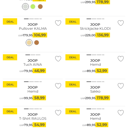
178,99
299,95
UVP
DEAL
DEAL
JOOP
JOOP
Pullover KALMA
Strickjacke KLODI
106,99
136,99
179,95
229,00
UVP
UVP
Große Größen
DEAL
DEAL
JOOP
JOOP
Tuch AINA
Hemd
46,99
52,99
79,95
89,95
UVP
UVP
Große Größen
DEAL
DEAL
JOOP
JOOP
Hemd
Sakko
58,99
178,99
99,95
299,95
UVP
UVP
Große Größen
DEAL
DEAL
JOOP
JOOP
T-Shirt RAULOS
Hemd
54,99
52,99
79,95
89,95
UVP
UVP