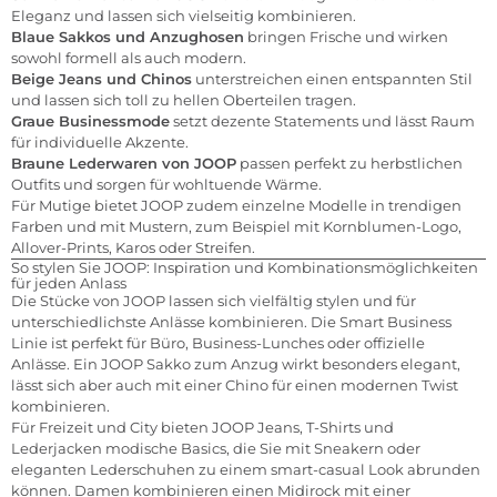
Eleganz und lassen sich vielseitig kombinieren.
Blaue Sakkos und Anzughosen
bringen Frische und wirken
sowohl formell als auch modern.
Beige Jeans und Chinos
unterstreichen einen entspannten Stil
und lassen sich toll zu hellen Oberteilen tragen.
Graue Businessmode
setzt dezente Statements und lässt Raum
für individuelle Akzente.
Braune Lederwaren von JOOP
passen perfekt zu herbstlichen
Outfits und sorgen für wohltuende Wärme.
Für Mutige bietet JOOP zudem einzelne Modelle in trendigen
Farben und mit Mustern, zum Beispiel mit Kornblumen-Logo,
Allover-Prints, Karos oder Streifen.
So stylen Sie JOOP: Inspiration und Kombinationsmöglichkeiten
für jeden Anlass
Die Stücke von JOOP lassen sich vielfältig stylen und für
unterschiedlichste Anlässe kombinieren. Die Smart Business
Linie ist perfekt für Büro, Business-Lunches oder offizielle
Anlässe. Ein JOOP Sakko zum Anzug wirkt besonders elegant,
lässt sich aber auch mit einer Chino für einen modernen Twist
kombinieren.
Für Freizeit und City bieten JOOP Jeans, T-Shirts und
Lederjacken modische Basics, die Sie mit Sneakern oder
eleganten Lederschuhen zu einem smart-casual Look abrunden
können. Damen kombinieren einen Midirock mit einer