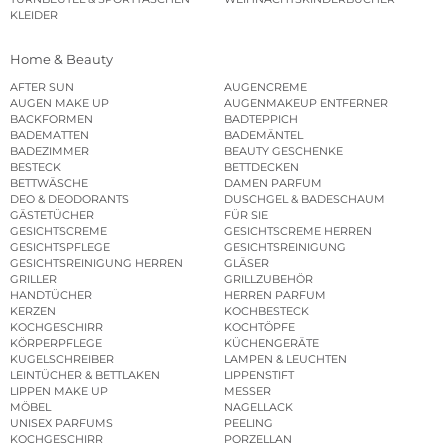
KLEIDER
Home & Beauty
AFTER SUN
AUGENCREME
AUGEN MAKE UP
AUGENMAKEUP ENTFERNER
BACKFORMEN
BADTEPPICH
BADEMATTEN
BADEMÄNTEL
BADEZIMMER
BEAUTY GESCHENKE
BESTECK
BETTDECKEN
BETTWÄSCHE
DAMEN PARFUM
DEO & DEODORANTS
DUSCHGEL & BADESCHAUM
GÄSTETÜCHER
FÜR SIE
GESICHTSCREME
GESICHTSCREME HERREN
GESICHTSPFLEGE
GESICHTSREINIGUNG
GESICHTSREINIGUNG HERREN
GLÄSER
GRILLER
GRILLZUBEHÖR
HANDTÜCHER
HERREN PARFUM
KERZEN
KOCHBESTECK
KOCHGESCHIRR
KOCHTÖPFE
KÖRPERPFLEGE
KÜCHENGERÄTE
KUGELSCHREIBER
LAMPEN & LEUCHTEN
LEINTÜCHER & BETTLAKEN
LIPPENSTIFT
LIPPEN MAKE UP
MESSER
MÖBEL
NAGELLACK
UNISEX PARFUMS
PEELING
KOCHGESCHIRR
PORZELLAN