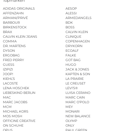
Topmarken
ADIDAS ORIGINALS
AESOP
AFFENZAHN
ALESSI
ARMANI/PRIVÉ
ARMEDANGELS
BARBOUR
BDK
BIRKENSTOCK
BOSS
BRAX
CALVIN KLEIN
CALVIN KLEIN JEANS
CLINIQUE
COMMA
COPENHAGEN
DR. MARTENS
DRYKORN
DYSON
ECOALF
ERGOBAG
FALKE
FRED PERRY
GOT BAG
GUESS
HUGO
IZIPIZI
JACK & JONES
JOOP!
KAPTEN & SON
KIEHL’S
LA PRAIRIE
LACOSTE
LE CREUSET
LENA HOSCHEK
LEVI’S®
LIEBESKIND BERLIN
LUISA CERANO
MAC
MARC CAIN
MARC JACOBS
MARC O’POLO
MCM
MEY
MICHAEL KORS
MONARI
MOS MOSH
NEW BALANCE
OFFICINE CREATIVE
OLYMP
ON SCHUHE
ONLY
OPUS
PAUL GREEN