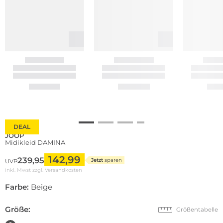
DEAL
JOOP
Midikleid DAMINA
142,99
239,95
Jetzt
sparen
UVP
inkl. Mwst zzgl.
Versandkosten
Farbe:
Beige
Größe:
Größentabelle