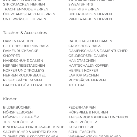
STRICKJACKEN HERREN
SWEATSHIRTS
TRACHTENMODE HERREN
T-SHIRTS HERREN
ÜBERGANGSJACKEN HERREN
UNTERHEMDEN HERREN
UNTERWÄSCHE HERREN
WINTERJACKEN HERREN
Taschen & Accessoires
DAMENTASCHEN
BAUCHTASCHEN DAMEN
CLUTCHES UND MINIBAGS
CROSSBODY BAGS
DAMENRUCKSÄCKE
DAMENSCHALS & DAMENTÜCHER
SHOPPER
GELDBÖRSEN DAMEN
HANDSCHUHE DAMEN
HANDTASCHEN
HERREN REISETASCHEN
HARTSCHALENKOFFER
KOFFER UND TROLLEYS
HERREN KOFFER
HERREN KULTURBEUTEL
LAPTOPTASCHEN
REISEGEPÄCK DAMEN
RUCKSÄCKE HERREN
BAUCH- & GÜRTELTASCHEN
TOTE BAG
Kinder
BILDERBÜCHER
FEDERMAPPEN
HÖRSPIELBOXEN
HÖRSPIELE & FIGUREN
HÖRSPIEL ZUBEHÖR
JAUSENBOX & KINDER LUNCHBOX
JUGENDBÜCHER
KINDERBÜCHER
KINDERGARTENRUCKSACK | KINDERGARTENBEUTEL
KUSCHELTIERE
SACHBÜCHER & KINDERLEXIKA
SCHULTASCHEN
TURNBEUTEL & SPORTTASCHEN
WEIHNACHTSKINDERBÜCHER