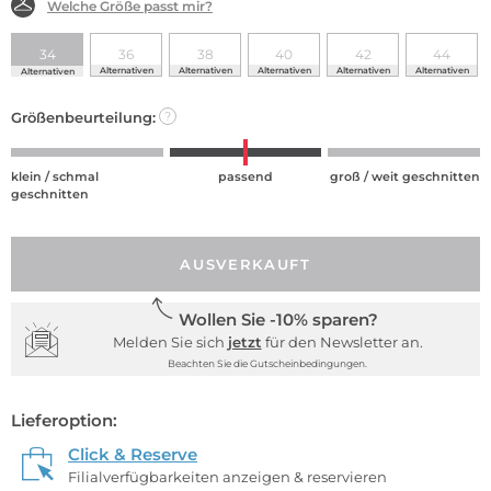
Welche Größe passt mir?
34
36
38
40
42
44
Alternativen
Alternativen
Alternativen
Alternativen
Alternativen
Alternativen
Größenbeurteilung:
?
klein / schmal
passend
groß / weit geschnitten
geschnitten
AUSVERKAUFT
Wollen Sie -10% sparen?
Melden Sie sich
jetzt
für den Newsletter an.
Beachten Sie die Gutscheinbedingungen.
Lieferoption:
Click & Reserve
Filialverfügbarkeiten anzeigen & reservieren