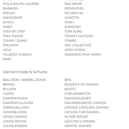
POLO RALPH LAUREN
RAGWEAR
RAINKISS
REISENTHEL
REPLAY
RICHROYAL
SAMSONITE
SANETTA
SATCH
SKINY
SMEG
SOMEDAY
STEP BY STEP
TOM FORD
TOM TAILOR
TOMMY HILFIGER
TOMMY JEANS
TONIES
TRIUMPH
VEE COLLECTIVE
VEJA
VERO MODA
VILLEROY & BOCH
WEEKEND MAX MARA
WMF
Damenmode & Schuhe
BALLOON / BARREL JEANS
BHS
BIKINIS
BLAZER FÜR DAMEN
BLUSEN
BOOTS
CAPES
CHELSEABOOTS
DAMENHOSEN
DAMENKLEIDER
DAMENPULLOVER
DAUNENMÄNTEL DAMEN
DIRNDLBLUSEN
GROSSE GRÖSSEN DAMEN
HEMDBLUSEN
JACKEN FÜR DAMEN
JEANS DAMEN
KURZE RÖCKE
LANGE RÖCKE
LEGGINGS DAMEN
LOUNGEWEAR
MÄNTEL DAMEN