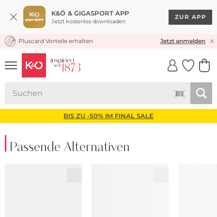
K&Ö & GIGASPORT APP
ZUR APP
Jetzt kostenlos downloaden
Pluscard Vorteile erhalten
KOSTENLOSER VERSAND* & RÜCKVERSAND
Jetzt anmelden
UNSERE APP
CLICK &
CLICK &
COLLECT
RESERVE
BIS ZU -50% IM FINAL SALE
Passende Alternativen