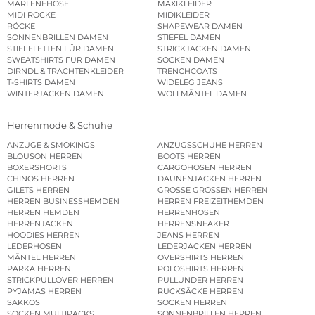
MARLENEHOSE
MAXIKLEIDER
MIDI RÖCKE
MIDIKLEIDER
RÖCKE
SHAPEWEAR DAMEN
SONNENBRILLEN DAMEN
STIEFEL DAMEN
STIEFELETTEN FÜR DAMEN
STRICKJACKEN DAMEN
SWEATSHIRTS FÜR DAMEN
SOCKEN DAMEN
DIRNDL & TRACHTENKLEIDER
TRENCHCOATS
T-SHIRTS DAMEN
WIDELEG JEANS
WINTERJACKEN DAMEN
WOLLMÄNTEL DAMEN
Herrenmode & Schuhe
ANZÜGE & SMOKINGS
ANZUGSSCHUHE HERREN
BLOUSON HERREN
BOOTS HERREN
BOXERSHORTS
CARGOHOSEN HERREN
CHINOS HERREN
DAUNENJACKEN HERREN
GILETS HERREN
GROSSE GRÖSSEN HERREN
HERREN BUSINESSHEMDEN
HERREN FREIZEITHEMDEN
HERREN HEMDEN
HERRENHOSEN
HERRENJACKEN
HERRENSNEAKER
HOODIES HERREN
JEANS HERREN
LEDERHOSEN
LEDERJACKEN HERREN
MÄNTEL HERREN
OVERSHIRTS HERREN
PARKA HERREN
POLOSHIRTS HERREN
STRICKPULLOVER HERREN
PULLUNDER HERREN
PYJAMAS HERREN
RUCKSÄCKE HERREN
SAKKOS
SOCKEN HERREN
SOCKEN MULTIPACKS
SONNENBRILLEN HERREN