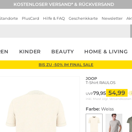
KOSTENLOSER VERSAND* & RÜCKVERSAND
Standorte
PlusCard
Hilfe & FAQ
Geschenkkarte
Newsletter
Ak
REN
KINDER
BEAUTY
HOME & LIVING
BIS ZU -50% IM FINAL SALE
JOOP
T-Shirt RAULOS
54,99
79,95
UVP
inkl. Mwst zzgl.
Versandkosten
Farbe:
Weiss