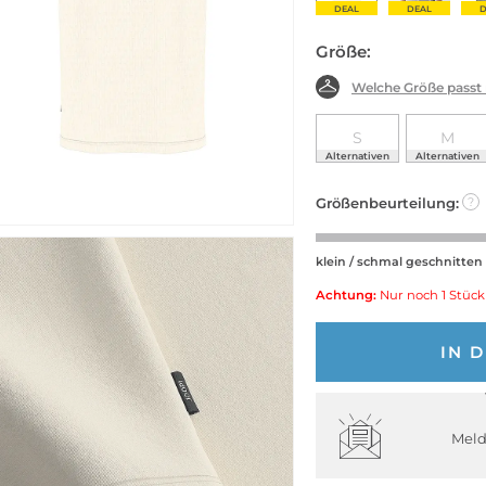
DEAL
DEAL
D
Größe:
Welche Größe passt
S
M
Alternativen
Alternativen
Größenbeurteilung:
?
klein / schmal geschnitten
Achtung:
Nur noch 1 Stück
IN 
Meld