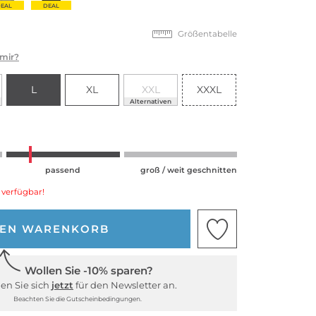
EAL
DEAL
Größentabelle
 mir?
L
XL
XXL
XXXL
Alternativen
passend
groß / weit geschnitten
 verfügbar!
DEN WARENKORB
Wollen Sie -10% sparen?
en Sie sich
jetzt
für den Newsletter an.
Beachten Sie die Gutscheinbedingungen.