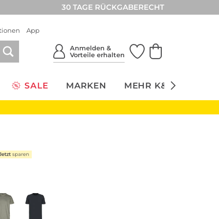
30 TAGE RÜCKGABERECHT
tionen
App
Anmelden &
Vorteile erhalten
SALE
MARKEN
MEHR K&Ö
NACH
Jetzt
sparen