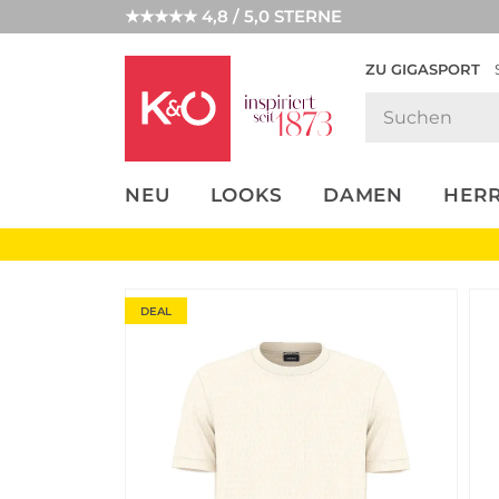
★★★★★ 4,8 / 5,0 STERNE
ZU GIGASPORT
FASHION-
UNSERE APP
CLICK &
CLICK &
TRENDS
COLLECT
RESERVE
NEU
LOOKS
DAMEN
HER
DEAL