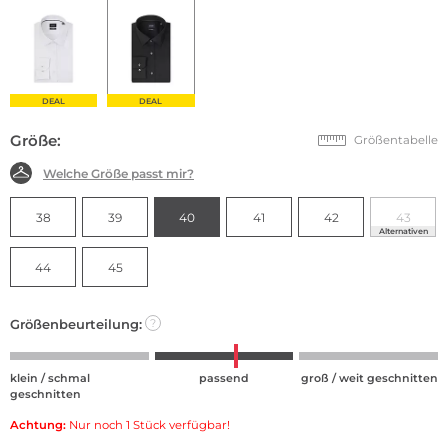
DEAL
DEAL
Größe:
Größentabelle
Welche Größe passt mir?
38
39
40
41
42
43
Alternativen
44
45
Größenbeurteilung:
?
klein / schmal
passend
groß / weit geschnitten
geschnitten
Achtung:
Nur noch 1 Stück verfügbar!