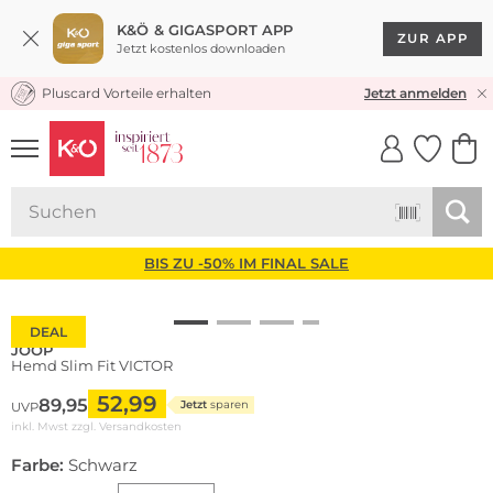
K&Ö & GIGASPORT APP
ZUR APP
Jetzt kostenlos downloaden
Pluscard Vorteile erhalten
KOSTENLOSER VERSAND* & RÜCKVERSAND
Jetzt anmelden
UNSERE APP
CLICK &
CLICK &
COLLECT
RESERVE
BIS ZU -50% IM FINAL SALE
DEAL
JOOP
Hemd Slim Fit VICTOR
52,99
89,95
Jetzt
sparen
UVP
inkl. Mwst zzgl.
Versandkosten
Farbe:
Schwarz