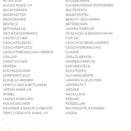
AFTER SUN
AUGENCREME
AUGEN MAKE UP
AUGENMAKEUP ENTFERNER
BACKFORMEN
BADTEPPICH
BADEMATTEN
BADEMÄNTEL
BADEZIMMER
BEAUTY GESCHENKE
BESTECK
BETTDECKEN
BETTWÄSCHE
DAMEN PARFUM
DEO & DEODORANTS
DUSCHGEL & BADESCHAUM
GÄSTETÜCHER
FÜR SIE
GESICHTSCREME
GESICHTSCREME HERREN
GESICHTSPFLEGE
GESICHTSREINIGUNG
GESICHTSREINIGUNG HERREN
GLÄSER
GRILLER
GRILLZUBEHÖR
HANDTÜCHER
HERREN PARFUM
KERZEN
KOCHBESTECK
KOCHGESCHIRR
KOCHTÖPFE
KÖRPERPFLEGE
KÜCHENGERÄTE
KUGELSCHREIBER
LAMPEN & LEUCHTEN
LEINTÜCHER & BETTLAKEN
LIPPENSTIFT
LIPPEN MAKE UP
MESSER
MÖBEL
NAGELLACK
UNISEX PARFUMS
PEELING
KOCHGESCHIRR
PORZELLAN
RASIERER & RASUR ZUBEHÖR
RAUMDÜFTE & KERZEN
TEINT | GESICHTS MAKE UP
VASEN