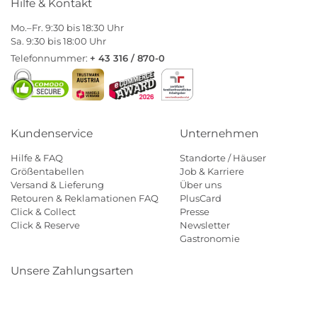
Hilfe & Kontakt
Mo.–Fr. 9:30 bis 18:30 Uhr
Sa. 9:30 bis 18:00 Uhr
Telefonnummer:
+ 43 316 / 870-0
Kundenservice
Unternehmen
Hilfe & FAQ
Standorte / Häuser
Größentabellen
Job & Karriere
Versand & Lieferung
Über uns
Retouren & Reklamationen FAQ
PlusCard
Click & Collect
Presse
Click & Reserve
Newsletter
Gastronomie
Unsere Zahlungsarten
Klarna
Paypal
Mastercard
Visa
Diners
Eps
Shop