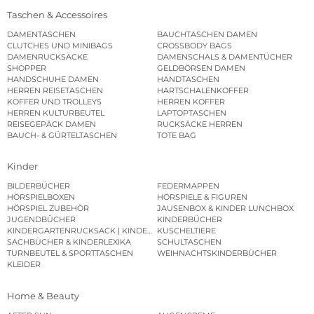
Taschen & Accessoires
DAMENTASCHEN
BAUCHTASCHEN DAMEN
CLUTCHES UND MINIBAGS
CROSSBODY BAGS
DAMENRUCKSÄCKE
DAMENSCHALS & DAMENTÜCHER
SHOPPER
GELDBÖRSEN DAMEN
HANDSCHUHE DAMEN
HANDTASCHEN
HERREN REISETASCHEN
HARTSCHALENKOFFER
KOFFER UND TROLLEYS
HERREN KOFFER
HERREN KULTURBEUTEL
LAPTOPTASCHEN
REISEGEPÄCK DAMEN
RUCKSÄCKE HERREN
BAUCH- & GÜRTELTASCHEN
TOTE BAG
Kinder
BILDERBÜCHER
FEDERMAPPEN
HÖRSPIELBOXEN
HÖRSPIELE & FIGUREN
HÖRSPIEL ZUBEHÖR
JAUSENBOX & KINDER LUNCHBOX
JUGENDBÜCHER
KINDERBÜCHER
KINDERGARTENRUCKSACK | KINDERGARTENBEUTEL
KUSCHELTIERE
SACHBÜCHER & KINDERLEXIKA
SCHULTASCHEN
TURNBEUTEL & SPORTTASCHEN
WEIHNACHTSKINDERBÜCHER
KLEIDER
Home & Beauty