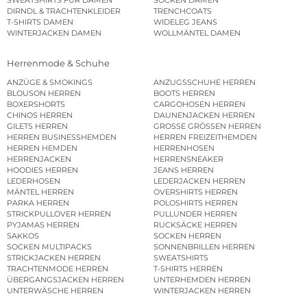
DIRNDL & TRACHTENKLEIDER
TRENCHCOATS
T-SHIRTS DAMEN
WIDELEG JEANS
WINTERJACKEN DAMEN
WOLLMÄNTEL DAMEN
Herrenmode & Schuhe
ANZÜGE & SMOKINGS
ANZUGSSCHUHE HERREN
BLOUSON HERREN
BOOTS HERREN
BOXERSHORTS
CARGOHOSEN HERREN
CHINOS HERREN
DAUNENJACKEN HERREN
GILETS HERREN
GROSSE GRÖSSEN HERREN
HERREN BUSINESSHEMDEN
HERREN FREIZEITHEMDEN
HERREN HEMDEN
HERRENHOSEN
HERRENJACKEN
HERRENSNEAKER
HOODIES HERREN
JEANS HERREN
LEDERHOSEN
LEDERJACKEN HERREN
MÄNTEL HERREN
OVERSHIRTS HERREN
PARKA HERREN
POLOSHIRTS HERREN
STRICKPULLOVER HERREN
PULLUNDER HERREN
PYJAMAS HERREN
RUCKSÄCKE HERREN
SAKKOS
SOCKEN HERREN
SOCKEN MULTIPACKS
SONNENBRILLEN HERREN
STRICKJACKEN HERREN
SWEATSHIRTS
TRACHTENMODE HERREN
T-SHIRTS HERREN
ÜBERGANGSJACKEN HERREN
UNTERHEMDEN HERREN
UNTERWÄSCHE HERREN
WINTERJACKEN HERREN