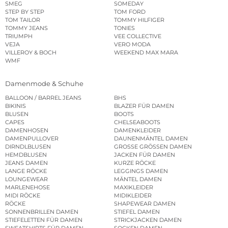
SMEG
SOMEDAY
STEP BY STEP
TOM FORD
TOM TAILOR
TOMMY HILFIGER
TOMMY JEANS
TONIES
TRIUMPH
VEE COLLECTIVE
VEJA
VERO MODA
VILLEROY & BOCH
WEEKEND MAX MARA
WMF
Damenmode & Schuhe
BALLOON / BARREL JEANS
BHS
BIKINIS
BLAZER FÜR DAMEN
BLUSEN
BOOTS
CAPES
CHELSEABOOTS
DAMENHOSEN
DAMENKLEIDER
DAMENPULLOVER
DAUNENMÄNTEL DAMEN
DIRNDLBLUSEN
GROSSE GRÖSSEN DAMEN
HEMDBLUSEN
JACKEN FÜR DAMEN
JEANS DAMEN
KURZE RÖCKE
LANGE RÖCKE
LEGGINGS DAMEN
LOUNGEWEAR
MÄNTEL DAMEN
MARLENEHOSE
MAXIKLEIDER
MIDI RÖCKE
MIDIKLEIDER
RÖCKE
SHAPEWEAR DAMEN
SONNENBRILLEN DAMEN
STIEFEL DAMEN
STIEFELETTEN FÜR DAMEN
STRICKJACKEN DAMEN
SWEATSHIRTS FÜR DAMEN
SOCKEN DAMEN