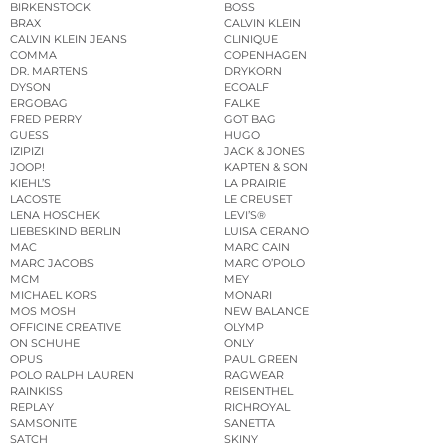
BIRKENSTOCK
BOSS
BRAX
CALVIN KLEIN
CALVIN KLEIN JEANS
CLINIQUE
COMMA
COPENHAGEN
DR. MARTENS
DRYKORN
DYSON
ECOALF
ERGOBAG
FALKE
FRED PERRY
GOT BAG
GUESS
HUGO
IZIPIZI
JACK & JONES
JOOP!
KAPTEN & SON
KIEHL’S
LA PRAIRIE
LACOSTE
LE CREUSET
LENA HOSCHEK
LEVI’S®
LIEBESKIND BERLIN
LUISA CERANO
MAC
MARC CAIN
MARC JACOBS
MARC O’POLO
MCM
MEY
MICHAEL KORS
MONARI
MOS MOSH
NEW BALANCE
OFFICINE CREATIVE
OLYMP
ON SCHUHE
ONLY
OPUS
PAUL GREEN
POLO RALPH LAUREN
RAGWEAR
RAINKISS
REISENTHEL
REPLAY
RICHROYAL
SAMSONITE
SANETTA
SATCH
SKINY