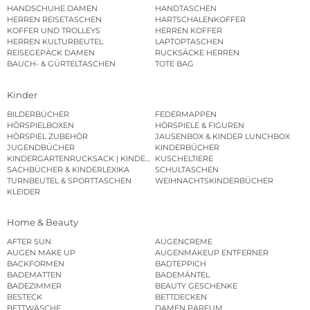
HANDSCHUHE DAMEN
HANDTASCHEN
HERREN REISETASCHEN
HARTSCHALENKOFFER
KOFFER UND TROLLEYS
HERREN KOFFER
HERREN KULTURBEUTEL
LAPTOPTASCHEN
REISEGEPÄCK DAMEN
RUCKSÄCKE HERREN
BAUCH- & GÜRTELTASCHEN
TOTE BAG
Kinder
BILDERBÜCHER
FEDERMAPPEN
HÖRSPIELBOXEN
HÖRSPIELE & FIGUREN
HÖRSPIEL ZUBEHÖR
JAUSENBOX & KINDER LUNCHBOX
JUGENDBÜCHER
KINDERBÜCHER
KINDERGARTENRUCKSACK | KINDERGARTENBEUTEL
KUSCHELTIERE
SACHBÜCHER & KINDERLEXIKA
SCHULTASCHEN
TURNBEUTEL & SPORTTASCHEN
WEIHNACHTSKINDERBÜCHER
KLEIDER
Home & Beauty
AFTER SUN
AUGENCREME
AUGEN MAKE UP
AUGENMAKEUP ENTFERNER
BACKFORMEN
BADTEPPICH
BADEMATTEN
BADEMÄNTEL
BADEZIMMER
BEAUTY GESCHENKE
BESTECK
BETTDECKEN
BETTWÄSCHE
DAMEN PARFUM