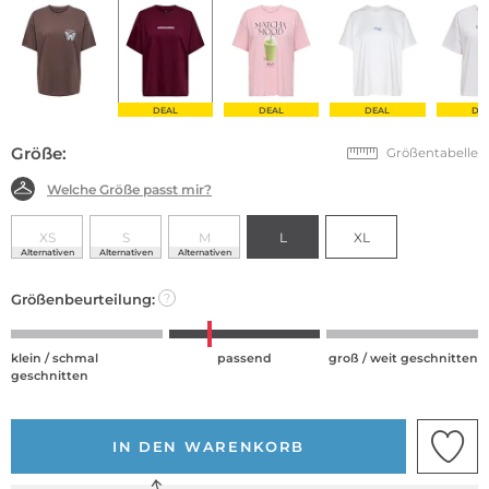
DEAL
DEAL
DEAL
DE
Größe:
Größentabelle
Welche Größe passt mir?
XS
S
M
L
XL
Alternativen
Alternativen
Alternativen
Größenbeurteilung:
?
klein / schmal
passend
groß / weit geschnitten
geschnitten
IN DEN WARENKORB