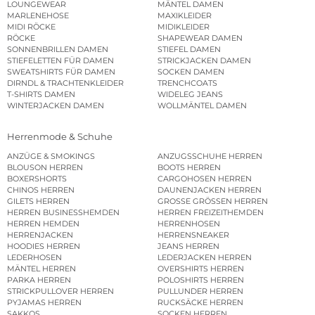
LOUNGEWEAR
MÄNTEL DAMEN
MARLENEHOSE
MAXIKLEIDER
MIDI RÖCKE
MIDIKLEIDER
RÖCKE
SHAPEWEAR DAMEN
SONNENBRILLEN DAMEN
STIEFEL DAMEN
STIEFELETTEN FÜR DAMEN
STRICKJACKEN DAMEN
SWEATSHIRTS FÜR DAMEN
SOCKEN DAMEN
DIRNDL & TRACHTENKLEIDER
TRENCHCOATS
T-SHIRTS DAMEN
WIDELEG JEANS
WINTERJACKEN DAMEN
WOLLMÄNTEL DAMEN
Herrenmode & Schuhe
ANZÜGE & SMOKINGS
ANZUGSSCHUHE HERREN
BLOUSON HERREN
BOOTS HERREN
BOXERSHORTS
CARGOHOSEN HERREN
CHINOS HERREN
DAUNENJACKEN HERREN
GILETS HERREN
GROSSE GRÖSSEN HERREN
HERREN BUSINESSHEMDEN
HERREN FREIZEITHEMDEN
HERREN HEMDEN
HERRENHOSEN
HERRENJACKEN
HERRENSNEAKER
HOODIES HERREN
JEANS HERREN
LEDERHOSEN
LEDERJACKEN HERREN
MÄNTEL HERREN
OVERSHIRTS HERREN
PARKA HERREN
POLOSHIRTS HERREN
STRICKPULLOVER HERREN
PULLUNDER HERREN
PYJAMAS HERREN
RUCKSÄCKE HERREN
SAKKOS
SOCKEN HERREN