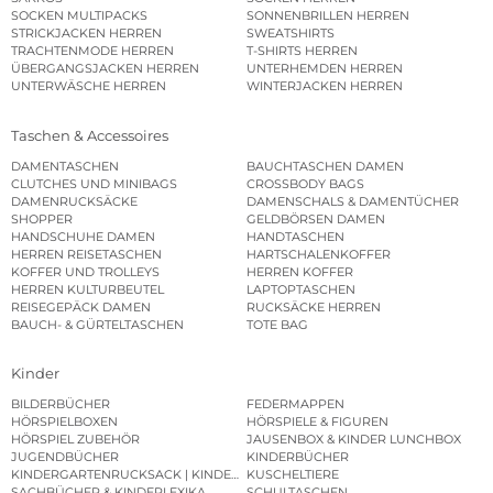
SOCKEN MULTIPACKS
SONNENBRILLEN HERREN
STRICKJACKEN HERREN
SWEATSHIRTS
TRACHTENMODE HERREN
T-SHIRTS HERREN
ÜBERGANGSJACKEN HERREN
UNTERHEMDEN HERREN
UNTERWÄSCHE HERREN
WINTERJACKEN HERREN
Taschen & Accessoires
DAMENTASCHEN
BAUCHTASCHEN DAMEN
CLUTCHES UND MINIBAGS
CROSSBODY BAGS
DAMENRUCKSÄCKE
DAMENSCHALS & DAMENTÜCHER
SHOPPER
GELDBÖRSEN DAMEN
HANDSCHUHE DAMEN
HANDTASCHEN
HERREN REISETASCHEN
HARTSCHALENKOFFER
KOFFER UND TROLLEYS
HERREN KOFFER
HERREN KULTURBEUTEL
LAPTOPTASCHEN
REISEGEPÄCK DAMEN
RUCKSÄCKE HERREN
BAUCH- & GÜRTELTASCHEN
TOTE BAG
Kinder
BILDERBÜCHER
FEDERMAPPEN
HÖRSPIELBOXEN
HÖRSPIELE & FIGUREN
HÖRSPIEL ZUBEHÖR
JAUSENBOX & KINDER LUNCHBOX
JUGENDBÜCHER
KINDERBÜCHER
KINDERGARTENRUCKSACK | KINDERGARTENBEUTEL
KUSCHELTIERE
SACHBÜCHER & KINDERLEXIKA
SCHULTASCHEN