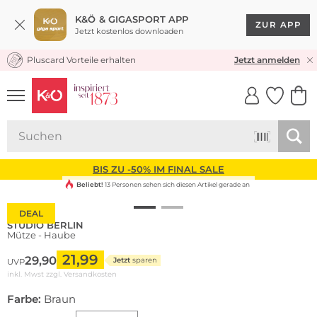
K&Ö & GIGASPORT APP
ZUR APP
Jetzt kostenlos downloaden
Pluscard Vorteile erhalten
KOSTENLOSER VERSAND* & RÜCKVERSAND
Jetzt anmelden
UNSERE APP
CLICK &
CLICK &
COLLECT
RESERVE
BIS ZU -50% IM FINAL SALE
Beliebt!
13 Personen sehen sich diesen Artikel gerade an
DEAL
STUDIO BERLIN
Mütze - Haube
21,99
29,90
Jetzt
sparen
UVP
inkl. Mwst zzgl.
Versandkosten
Farbe:
Braun