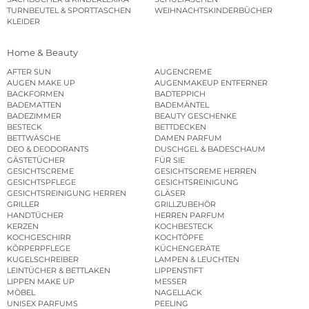
TURNBEUTEL & SPORTTASCHEN
WEIHNACHTSKINDERBÜCHER
KLEIDER
Home & Beauty
AFTER SUN
AUGENCREME
AUGEN MAKE UP
AUGENMAKEUP ENTFERNER
BACKFORMEN
BADTEPPICH
BADEMATTEN
BADEMÄNTEL
BADEZIMMER
BEAUTY GESCHENKE
BESTECK
BETTDECKEN
BETTWÄSCHE
DAMEN PARFUM
DEO & DEODORANTS
DUSCHGEL & BADESCHAUM
GÄSTETÜCHER
FÜR SIE
GESICHTSCREME
GESICHTSCREME HERREN
GESICHTSPFLEGE
GESICHTSREINIGUNG
GESICHTSREINIGUNG HERREN
GLÄSER
GRILLER
GRILLZUBEHÖR
HANDTÜCHER
HERREN PARFUM
KERZEN
KOCHBESTECK
KOCHGESCHIRR
KOCHTÖPFE
KÖRPERPFLEGE
KÜCHENGERÄTE
KUGELSCHREIBER
LAMPEN & LEUCHTEN
LEINTÜCHER & BETTLAKEN
LIPPENSTIFT
LIPPEN MAKE UP
MESSER
MÖBEL
NAGELLACK
UNISEX PARFUMS
PEELING