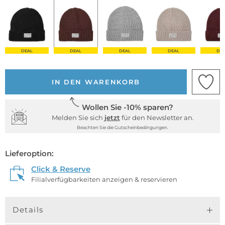
DEAL
DEAL
DEAL
DEAL
DE
IN DEN WARENKORB
Wollen Sie -10% sparen?
Melden Sie sich
jetzt
für den Newsletter an.
Beachten Sie die Gutscheinbedingungen.
Lieferoption:
Click & Reserve
Filialverfügbarkeiten anzeigen & reservieren
Details