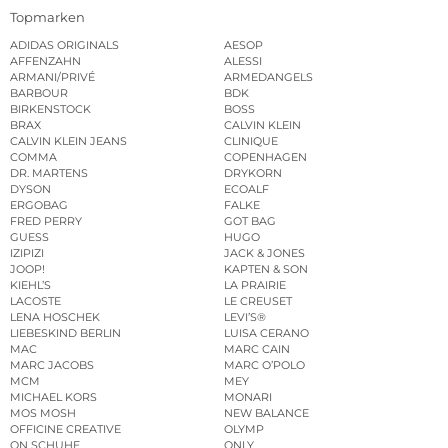
Topmarken
ADIDAS ORIGINALS
AESOP
AFFENZAHN
ALESSI
ARMANI/PRIVÉ
ARMEDANGELS
BARBOUR
BDK
BIRKENSTOCK
BOSS
BRAX
CALVIN KLEIN
CALVIN KLEIN JEANS
CLINIQUE
COMMA
COPENHAGEN
DR. MARTENS
DRYKORN
DYSON
ECOALF
ERGOBAG
FALKE
FRED PERRY
GOT BAG
GUESS
HUGO
IZIPIZI
JACK & JONES
JOOP!
KAPTEN & SON
KIEHL’S
LA PRAIRIE
LACOSTE
LE CREUSET
LENA HOSCHEK
LEVI’S®
LIEBESKIND BERLIN
LUISA CERANO
MAC
MARC CAIN
MARC JACOBS
MARC O’POLO
MCM
MEY
MICHAEL KORS
MONARI
MOS MOSH
NEW BALANCE
OFFICINE CREATIVE
OLYMP
ON SCHUHE
ONLY