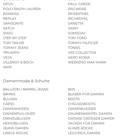
OPUS
PAUL GREEN
POLO RALPH LAUREN
RAGWEAR
RAINKISS
REISENTHEL
REPLAY
RICHROYAL
SAMSONITE
SANETTA
SATCH
SKINY
SMEG
SOMEDAY
STEP BY STEP
TOM FORD
TOM TAILOR
TOMMY HILFIGER
TOMMY JEANS
TONIES
TRIUMPH
VEE COLLECTIVE
VEJA
VERO MODA
VILLEROY & BOCH
WEEKEND MAX MARA
WMF
Damenmode & Schuhe
BALLOON / BARREL JEANS
BHS
BIKINIS
BLAZER FÜR DAMEN
BLUSEN
BOOTS
CAPES
CHELSEABOOTS
DAMENHOSEN
DAMENKLEIDER
DAMENPULLOVER
DAUNENMÄNTEL DAMEN
DIRNDLBLUSEN
GROSSE GRÖSSEN DAMEN
HEMDBLUSEN
JACKEN FÜR DAMEN
JEANS DAMEN
KURZE RÖCKE
LANGE RÖCKE
LEGGINGS DAMEN