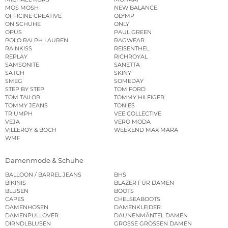
MOS MOSH
NEW BALANCE
OFFICINE CREATIVE
OLYMP
ON SCHUHE
ONLY
OPUS
PAUL GREEN
POLO RALPH LAUREN
RAGWEAR
RAINKISS
REISENTHEL
REPLAY
RICHROYAL
SAMSONITE
SANETTA
SATCH
SKINY
SMEG
SOMEDAY
STEP BY STEP
TOM FORD
TOM TAILOR
TOMMY HILFIGER
TOMMY JEANS
TONIES
TRIUMPH
VEE COLLECTIVE
VEJA
VERO MODA
VILLEROY & BOCH
WEEKEND MAX MARA
WMF
Damenmode & Schuhe
BALLOON / BARREL JEANS
BHS
BIKINIS
BLAZER FÜR DAMEN
BLUSEN
BOOTS
CAPES
CHELSEABOOTS
DAMENHOSEN
DAMENKLEIDER
DAMENPULLOVER
DAUNENMÄNTEL DAMEN
DIRNDLBLUSEN
GROSSE GRÖSSEN DAMEN