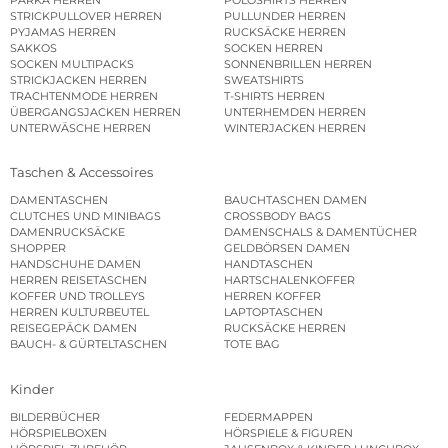
STRICKPULLOVER HERREN
PULLUNDER HERREN
PYJAMAS HERREN
RUCKSÄCKE HERREN
SAKKOS
SOCKEN HERREN
SOCKEN MULTIPACKS
SONNENBRILLEN HERREN
STRICKJACKEN HERREN
SWEATSHIRTS
TRACHTENMODE HERREN
T-SHIRTS HERREN
ÜBERGANGSJACKEN HERREN
UNTERHEMDEN HERREN
UNTERWÄSCHE HERREN
WINTERJACKEN HERREN
Taschen & Accessoires
DAMENTASCHEN
BAUCHTASCHEN DAMEN
CLUTCHES UND MINIBAGS
CROSSBODY BAGS
DAMENRUCKSÄCKE
DAMENSCHALS & DAMENTÜCHER
SHOPPER
GELDBÖRSEN DAMEN
HANDSCHUHE DAMEN
HANDTASCHEN
HERREN REISETASCHEN
HARTSCHALENKOFFER
KOFFER UND TROLLEYS
HERREN KOFFER
HERREN KULTURBEUTEL
LAPTOPTASCHEN
REISEGEPÄCK DAMEN
RUCKSÄCKE HERREN
BAUCH- & GÜRTELTASCHEN
TOTE BAG
Kinder
BILDERBÜCHER
FEDERMAPPEN
HÖRSPIELBOXEN
HÖRSPIELE & FIGUREN