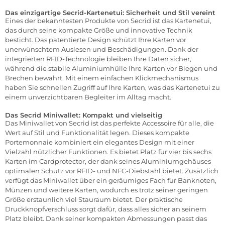
Das einzigartige Secrid-Kartenetui: Sicherheit und Stil vereint
Eines der bekanntesten Produkte von Secrid ist das Kartenetui,
das durch seine kompakte Größe und innovative Technik
besticht. Das patentierte Design schützt Ihre Karten vor
unerwünschtem Auslesen und Beschädigungen. Dank der
integrierten RFID-Technologie bleiben Ihre Daten sicher,
während die stabile Aluminiumhülle Ihre Karten vor Biegen und
Brechen bewahrt. Mit einem einfachen Klickmechanismus
haben Sie schnellen Zugriff auf Ihre Karten, was das Kartenetui zu
einem unverzichtbaren Begleiter im Alltag macht.
Das Secrid Miniwallet: Kompakt und vielseitig
Das Miniwallet von Secrid ist das perfekte Accessoire für alle, die
Wert auf Stil und Funktionalität legen. Dieses kompakte
Portemonnaie kombiniert ein elegantes Design mit einer
Vielzahl nützlicher Funktionen. Es bietet Platz für vier bis sechs
Karten im Cardprotector, der dank seines Aluminiumgehäuses
optimalen Schutz vor RFID- und NFC-Diebstahl bietet. Zusätzlich
verfügt das Miniwallet über ein geräumiges Fach für Banknoten,
Münzen und weitere Karten, wodurch es trotz seiner geringen
Größe erstaunlich viel Stauraum bietet. Der praktische
Druckknopfverschluss sorgt dafür, dass alles sicher an seinem
Platz bleibt. Dank seiner kompakten Abmessungen passt das