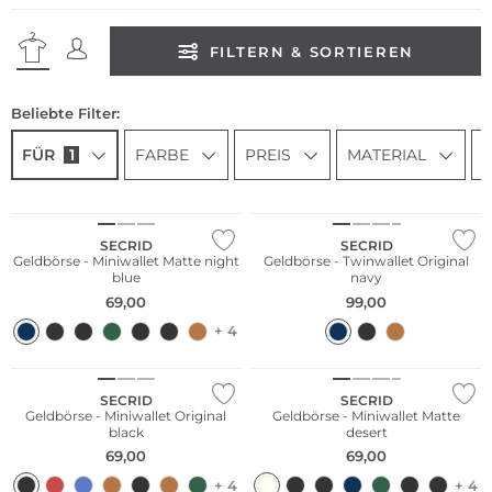
FILTERN & SORTIEREN
Beliebte Filter:
FÜR
1
FARBE
PREIS
MATERIAL
Nachhaltig
SECRID
SECRID
Geldbörse - Miniwallet Matte night
Geldbörse - Twinwallet Original
blue
navy
69,00
99,00
+ 4
Nachhaltig
Nachhaltig
SECRID
SECRID
Geldbörse - Miniwallet Original
Geldbörse - Miniwallet Matte
black
desert
69,00
69,00
+ 4
+ 4