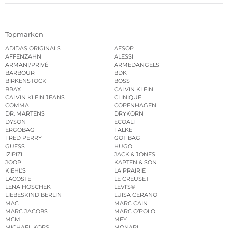
Topmarken
ADIDAS ORIGINALS
AESOP
AFFENZAHN
ALESSI
ARMANI/PRIVÉ
ARMEDANGELS
BARBOUR
BDK
BIRKENSTOCK
BOSS
BRAX
CALVIN KLEIN
CALVIN KLEIN JEANS
CLINIQUE
COMMA
COPENHAGEN
DR. MARTENS
DRYKORN
DYSON
ECOALF
ERGOBAG
FALKE
FRED PERRY
GOT BAG
GUESS
HUGO
IZIPIZI
JACK & JONES
JOOP!
KAPTEN & SON
KIEHL’S
LA PRAIRIE
LACOSTE
LE CREUSET
LENA HOSCHEK
LEVI’S®
LIEBESKIND BERLIN
LUISA CERANO
MAC
MARC CAIN
MARC JACOBS
MARC O’POLO
MCM
MEY
MICHAEL KORS
MONARI