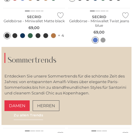
Nachhaltig
SECRID
SECRID
Geldbörse - Miniwallet Matte black
Geldbörse - Miniwallet Twist jeans
blue
69,00
69,00
+ 4
Sommertrends
Entdecken Sie unsere Sommertrends für die schönste Zeit des
Jahres: von entspannten Amalfi-Vibes über elegante Paris-
Sommerlooks bis hin zu strandfreundlichen Styles für Santorini
und cleanem Scandi Chic aus Kopenhagen.
DAMEN
HERREN
Zu allen Trends
AMALFI VIBES
SAN
Nachhaltig
Nachhaltig