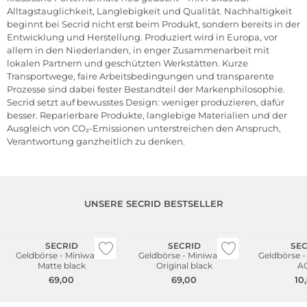
Alltagstauglichkeit, Langlebigkeit und Qualität. Nachhaltigkeit
beginnt bei Secrid nicht erst beim Produkt, sondern bereits in der
Entwicklung und Herstellung. Produziert wird in Europa, vor
allem in den Niederlanden, in enger Zusammenarbeit mit
lokalen Partnern und geschützten Werkstätten. Kurze
Transportwege, faire Arbeitsbedingungen und transparente
Prozesse sind dabei fester Bestandteil der Markenphilosophie.
Secrid setzt auf bewusstes Design: weniger produzieren, dafür
besser. Reparierbare Produkte, langlebige Materialien und der
Ausgleich von CO₂-Emissionen unterstreichen den Anspruch,
Verantwortung ganzheitlich zu denken.
UNSERE SECRID BESTSELLER
Nachhaltig
Nachhaltig
Nachhaltig
SECRID
SECRID
SEC
Geldbörse - Miniwallet
Geldbörse - Miniwallet
Geldbörse -
Matte black
Original black
A
69,00
69,00
10