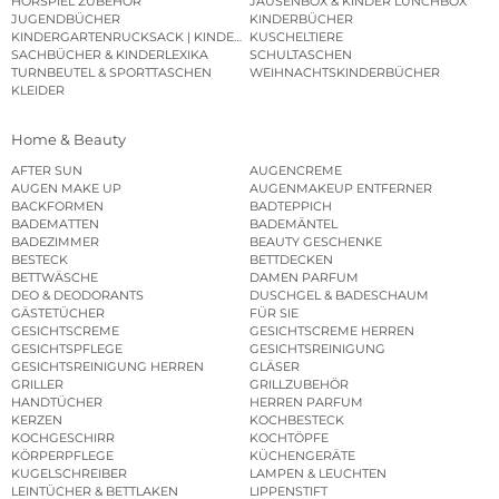
HÖRSPIEL ZUBEHÖR
JAUSENBOX & KINDER LUNCHBOX
JUGENDBÜCHER
KINDERBÜCHER
KINDERGARTENRUCKSACK | KINDERGARTENBEUTEL
KUSCHELTIERE
SACHBÜCHER & KINDERLEXIKA
SCHULTASCHEN
TURNBEUTEL & SPORTTASCHEN
WEIHNACHTSKINDERBÜCHER
KLEIDER
Home & Beauty
AFTER SUN
AUGENCREME
AUGEN MAKE UP
AUGENMAKEUP ENTFERNER
BACKFORMEN
BADTEPPICH
BADEMATTEN
BADEMÄNTEL
BADEZIMMER
BEAUTY GESCHENKE
BESTECK
BETTDECKEN
BETTWÄSCHE
DAMEN PARFUM
DEO & DEODORANTS
DUSCHGEL & BADESCHAUM
GÄSTETÜCHER
FÜR SIE
GESICHTSCREME
GESICHTSCREME HERREN
GESICHTSPFLEGE
GESICHTSREINIGUNG
GESICHTSREINIGUNG HERREN
GLÄSER
GRILLER
GRILLZUBEHÖR
HANDTÜCHER
HERREN PARFUM
KERZEN
KOCHBESTECK
KOCHGESCHIRR
KOCHTÖPFE
KÖRPERPFLEGE
KÜCHENGERÄTE
KUGELSCHREIBER
LAMPEN & LEUCHTEN
LEINTÜCHER & BETTLAKEN
LIPPENSTIFT