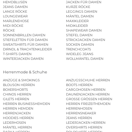
HEMDBLUSEN
JACKEN FÜR DAMEN
JEANS DAMEN
KURZE RÖCKE
LANGE RÖCKE
LEGGINGS DAMEN
LOUNGEWEAR
MÄNTEL DAMEN
MARLENEHOSE
MAXIKLEIDER
MIDI RÖCKE
MIDIKLEIDER
RÖCKE
SHAPEWEAR DAMEN
SONNENBRILLEN DAMEN
STIEFEL DAMEN
STIEFELETTEN FÜR DAMEN
STRICKJACKEN DAMEN
SWEATSHIRTS FÜR DAMEN
SOCKEN DAMEN
DIRNDL & TRACHTENKLEIDER
TRENCHCOATS
T-SHIRTS DAMEN
WIDELEG JEANS
WINTERJACKEN DAMEN
WOLLMÄNTEL DAMEN
Herrenmode & Schuhe
ANZÜGE & SMOKINGS
ANZUGSSCHUHE HERREN
BLOUSON HERREN
BOOTS HERREN
BOXERSHORTS
CARGOHOSEN HERREN
CHINOS HERREN
DAUNENJACKEN HERREN
GILETS HERREN
GROSSE GRÖSSEN HERREN
HERREN BUSINESSHEMDEN
HERREN FREIZEITHEMDEN
HERREN HEMDEN
HERRENHOSEN
HERRENJACKEN
HERRENSNEAKER
HOODIES HERREN
JEANS HERREN
LEDERHOSEN
LEDERJACKEN HERREN
MÄNTEL HERREN
OVERSHIRTS HERREN
PARKA HERREN
POLOSHIRTS HERREN