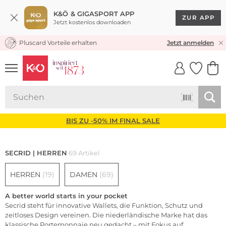
K&Ö & GIGASPORT APP
ZUR APP
Jetzt kostenlos downloaden
Pluscard Vorteile erhalten
30 TAGE RÜCKGABERECHT
Jetzt anmelden
UNSERE APP
CLICK &
CLICK &
COLLECT
RESERVE
BIS ZU -50% IM FINAL SALE
SECRID | HERREN
69 Artikel
HERREN
(19)
DAMEN
(69)
A better world starts in your pocket
Secrid steht für innovative Wallets, die Funktion, Schutz und
zeitloses Design vereinen. Die niederländische Marke hat das
klassische Portemonnaie neu gedacht – mit Fokus auf