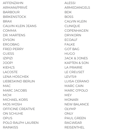
AFFENZAHN
ALESSI
ARMANI/PRIVÉ
ARMEDANGELS
BARBOUR
BDK
BIRKENSTOCK
BOSS
BRAX
CALVIN KLEIN
CALVIN KLEIN JEANS
CLINIQUE
COMMA
COPENHAGEN
DR. MARTENS
DRYKORN
DYSON
ECOALF
ERGOBAG
FALKE
FRED PERRY
GOT BAG
GUESS
HUGO
IZIPIZI
JACK & JONES
JOOP!
KAPTEN & SON
KIEHL’S
LA PRAIRIE
LACOSTE
LE CREUSET
LENA HOSCHEK
LEVI’S®
LIEBESKIND BERLIN
LUISA CERANO
MAC
MARC CAIN
MARC JACOBS
MARC O’POLO
MCM
MEY
MICHAEL KORS
MONARI
MOS MOSH
NEW BALANCE
OFFICINE CREATIVE
OLYMP
ON SCHUHE
ONLY
OPUS
PAUL GREEN
POLO RALPH LAUREN
RAGWEAR
RAINKISS
REISENTHEL