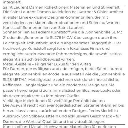
integriert.
Saint Laurent Damen Kollektionen: Materialien und Stilvielfalt
Die Saint Laurent Damen Kollektion bei Kastner & Öhler umfasst
in erster Linie exklusive Designer-Sonnenbrillen, die mit
verschiedensten Materialkombinationen und Stilen aufwarten.
Kunststoff-Sonnenbrillen von Saint Laurent
Sonnenbrillen aus edlem Kunststoff wie die „Sonnenbrille SL M3
2“ oder die „Sonnenbrille SL276 MICA“ überzeugen durch ihre
Leichtigkeit, Robustheit und ein angenehmes Tragegefühl. Der
hochwertige Kunststoff sorgt für ein luxuriöses Finish und
ermöglicht ausdrucksstarke Rahmendesigns, die sowohl zeitlos
elegant als auch trendbewusst wirken.
Metall-Gestelle – Filigraner Luxus für den Alltag
Für Damen, die es filigran und edel mögen, bietet Saint Laurent
elegante Sonnenbrillen-Modelle aus Metall wie die „Sonnenbrille
SL28 METAL“. Metallgestelle zeichnen sich durch ihre schlichte
Raffinesse, Langlebigkeit und ein modernes Design aus. Sie
passen hervorragend zu minimalistischen Business-Looks oder
als dezenter Akzent zu femininen Outfits.
Vielfältige Kollektionen für vielfältige Persönlichkeiten
Die Auswahl reicht von avantgardistischen Statement-Brillen bis
hin zu klassischen, zurückhaltenden Designs. Jedes Modell ist
Ausdruck von Stilbewusstsein und exklusivem Geschmack – für
Damen, die Wert auf Qualität und Individualität legen.
Kunststoff und Metall: Hochwertige Materialien für perfekten