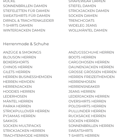
RÖCKE
SHAPEWEAR DAMEN
SONNENBRILLEN DAMEN
STIEFEL DAMEN
STIEFELETTEN FÜR DAMEN
STRICKJACKEN DAMEN
SWEATSHIRTS FÜR DAMEN
SOCKEN DAMEN
DIRNDL & TRACHTENKLEIDER
TRENCHCOATS
T-SHIRTS DAMEN
WIDELEG JEANS
WINTERJACKEN DAMEN
WOLLMÄNTEL DAMEN
Herrenmode & Schuhe
ANZÜGE & SMOKINGS
ANZUGSSCHUHE HERREN
BLOUSON HERREN
BOOTS HERREN
BOXERSHORTS
CARGOHOSEN HERREN
CHINOS HERREN
DAUNENJACKEN HERREN
GILETS HERREN
GROSSE GRÖSSEN HERREN
HERREN BUSINESSHEMDEN
HERREN FREIZEITHEMDEN
HERREN HEMDEN
HERRENHOSEN
HERRENJACKEN
HERRENSNEAKER
HOODIES HERREN
JEANS HERREN
LEDERHOSEN
LEDERJACKEN HERREN
MÄNTEL HERREN
OVERSHIRTS HERREN
PARKA HERREN
POLOSHIRTS HERREN
STRICKPULLOVER HERREN
PULLUNDER HERREN
PYJAMAS HERREN
RUCKSÄCKE HERREN
SAKKOS
SOCKEN HERREN
SOCKEN MULTIPACKS
SONNENBRILLEN HERREN
STRICKJACKEN HERREN
SWEATSHIRTS
TRACHTENMODE HERREN
T-SHIRTS HERREN