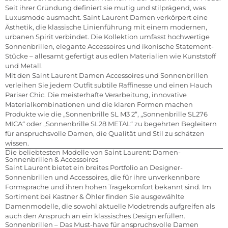
Seit ihrer Gründung definiert sie mutig und stilprägend, was
Luxusmode ausmacht. Saint Laurent Damen verkörpert eine
Ästhetik, die klassische Linienführung mit einem modernen,
urbanen Spirit verbindet. Die Kollektion umfasst hochwertige
Sonnenbrillen, elegante Accessoires und ikonische Statement-
Stücke – allesamt gefertigt aus edlen Materialien wie Kunststoff
und Metall.
Mit den Saint Laurent Damen Accessoires und Sonnenbrillen
verleihen Sie jedem Outfit subtile Raffinesse und einen Hauch
Pariser Chic. Die meisterhafte Verarbeitung, innovative
Materialkombinationen und die klaren Formen machen
Produkte wie die „Sonnenbrille SL M3 2“, „Sonnenbrille SL276
MICA“ oder „Sonnenbrille SL28 METAL“ zu begehrten Begleitern
für anspruchsvolle Damen, die Qualität und Stil zu schätzen
wissen.
Die beliebtesten Modelle von Saint Laurent: Damen-
Sonnenbrillen & Accessoires
Saint Laurent bietet ein breites Portfolio an Designer-
Sonnenbrillen und Accessoires, die für ihre unverkennbare
Formsprache und ihren hohen Tragekomfort bekannt sind. Im
Sortiment bei Kastner & Öhler finden Sie ausgewählte
Damenmodelle, die sowohl aktuelle Modetrends aufgreifen als
auch den Anspruch an ein klassisches Design erfüllen.
Sonnenbrillen – Das Must-have für anspruchsvolle Damen