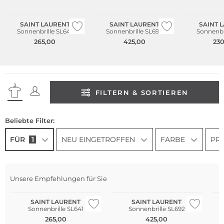
SAINT LAURENT
SAINT LAURENT
SAINT 
Sonnenbrille SL641
Sonnenbrille SL692
Sonnenbri
265,00
425,00
230
FILTERN & SORTIEREN
Beliebte Filter:
FÜR
1
NEU EINGETROFFEN
FARBE
PRE
Unsere Empfehlungen für Sie
SAINT LAURENT
SAINT LAURENT
Sonnenbrille SL641
Sonnenbrille SL692
265,00
425,00