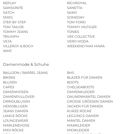
REPLAY
RICHROYAL
SAMSONITE
SANETTA
SATCH
SKINY
SMEG
SOMEDAY
STEP BY STEP
TOM FORD
TOM TAILOR
TOMMY HILFIGER
TOMMY JEANS
TONIES
TRIUMPH
VEE COLLECTIVE
VEJA
VERO MODA
VILLEROY & BOCH
WEEKEND MAX MARA
WMF
Damenmode & Schuhe
BALLOON / BARREL JEANS
BHS
BIKINIS
BLAZER FÜR DAMEN
BLUSEN
BOOTS
CAPES
CHELSEABOOTS
DAMENHOSEN
DAMENKLEIDER
DAMENPULLOVER
DAUNENMÄNTEL DAMEN
DIRNDLBLUSEN
GROSSE GRÖSSEN DAMEN
HEMDBLUSEN
JACKEN FÜR DAMEN
JEANS DAMEN
KURZE RÖCKE
LANGE RÖCKE
LEGGINGS DAMEN
LOUNGEWEAR
MÄNTEL DAMEN
MARLENEHOSE
MAXIKLEIDER
MIDI RÖCKE
MIDIKLEIDER