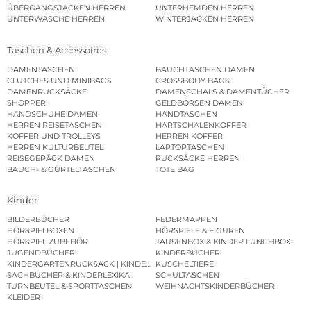
ÜBERGANGSJACKEN HERREN
UNTERHEMDEN HERREN
UNTERWÄSCHE HERREN
WINTERJACKEN HERREN
Taschen & Accessoires
DAMENTASCHEN
BAUCHTASCHEN DAMEN
CLUTCHES UND MINIBAGS
CROSSBODY BAGS
DAMENRUCKSÄCKE
DAMENSCHALS & DAMENTÜCHER
SHOPPER
GELDBÖRSEN DAMEN
HANDSCHUHE DAMEN
HANDTASCHEN
HERREN REISETASCHEN
HARTSCHALENKOFFER
KOFFER UND TROLLEYS
HERREN KOFFER
HERREN KULTURBEUTEL
LAPTOPTASCHEN
REISEGEPÄCK DAMEN
RUCKSÄCKE HERREN
BAUCH- & GÜRTELTASCHEN
TOTE BAG
Kinder
BILDERBÜCHER
FEDERMAPPEN
HÖRSPIELBOXEN
HÖRSPIELE & FIGUREN
HÖRSPIEL ZUBEHÖR
JAUSENBOX & KINDER LUNCHBOX
JUGENDBÜCHER
KINDERBÜCHER
KINDERGARTENRUCKSACK | KINDERGARTENBEUTEL
KUSCHELTIERE
SACHBÜCHER & KINDERLEXIKA
SCHULTASCHEN
TURNBEUTEL & SPORTTASCHEN
WEIHNACHTSKINDERBÜCHER
KLEIDER