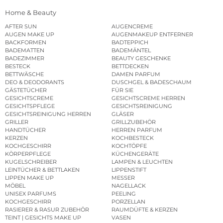
Home & Beauty
AFTER SUN
AUGENCREME
AUGEN MAKE UP
AUGENMAKEUP ENTFERNER
BACKFORMEN
BADTEPPICH
BADEMATTEN
BADEMÄNTEL
BADEZIMMER
BEAUTY GESCHENKE
BESTECK
BETTDECKEN
BETTWÄSCHE
DAMEN PARFUM
DEO & DEODORANTS
DUSCHGEL & BADESCHAUM
GÄSTETÜCHER
FÜR SIE
GESICHTSCREME
GESICHTSCREME HERREN
GESICHTSPFLEGE
GESICHTSREINIGUNG
GESICHTSREINIGUNG HERREN
GLÄSER
GRILLER
GRILLZUBEHÖR
HANDTÜCHER
HERREN PARFUM
KERZEN
KOCHBESTECK
KOCHGESCHIRR
KOCHTÖPFE
KÖRPERPFLEGE
KÜCHENGERÄTE
KUGELSCHREIBER
LAMPEN & LEUCHTEN
LEINTÜCHER & BETTLAKEN
LIPPENSTIFT
LIPPEN MAKE UP
MESSER
MÖBEL
NAGELLACK
UNISEX PARFUMS
PEELING
KOCHGESCHIRR
PORZELLAN
RASIERER & RASUR ZUBEHÖR
RAUMDÜFTE & KERZEN
TEINT | GESICHTS MAKE UP
VASEN