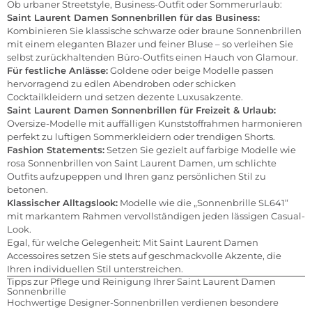
Ob urbaner Streetstyle, Business-Outfit oder Sommerurlaub:
Saint Laurent Damen Sonnenbrillen für das Business:
Kombinieren Sie klassische schwarze oder braune Sonnenbrillen
mit einem eleganten Blazer und feiner Bluse – so verleihen Sie
selbst zurückhaltenden Büro-Outfits einen Hauch von Glamour.
Für festliche Anlässe:
Goldene oder beige Modelle passen
hervorragend zu edlen Abendroben oder schicken
Cocktailkleidern und setzen dezente Luxusakzente.
Saint Laurent Damen Sonnenbrillen für Freizeit & Urlaub:
Oversize-Modelle mit auffälligen Kunststoffrahmen harmonieren
perfekt zu luftigen Sommerkleidern oder trendigen Shorts.
Fashion Statements:
Setzen Sie gezielt auf farbige Modelle wie
rosa Sonnenbrillen von Saint Laurent Damen, um schlichte
Outfits aufzupeppen und Ihren ganz persönlichen Stil zu
betonen.
Klassischer Alltagslook:
Modelle wie die „Sonnenbrille SL641“
mit markantem Rahmen vervollständigen jeden lässigen Casual-
Look.
Egal, für welche Gelegenheit: Mit Saint Laurent Damen
Accessoires setzen Sie stets auf geschmackvolle Akzente, die
Ihren individuellen Stil unterstreichen.
Tipps zur Pflege und Reinigung Ihrer Saint Laurent Damen
Sonnenbrille
Hochwertige Designer-Sonnenbrillen verdienen besondere