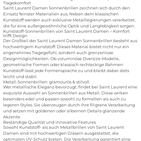
Tragekomfort
Saint Laurent Damen Sonnenbrillen zeichnen sich durch den
Einsatz feinster Materialien aus. Neben dem klassischen
Kunststoff werden auch exklusive Metalllegierungen verarbeitet,
die für eine außergewöhnliche Optik und Langlebigkeit sorgen.
Kunststoff-Sonnenbrillen von Saint Laurent Damen – Komfort
trifft Design
Der Großteil der Saint Laurent Damen Sonnenbrillen besteht aus
hochwertigem Kunststoff. Dieses Material bietet nicht nur ein
angenehmes Tragegefühl, sondern auch grenzenlose
Designmöglichkeiten. Ob voluminöse Oversize-Modelle,
geometrische Formen oder klassisch rechteckige Rahmen:
Kunststoff lässt jede Formensprache zu und bleibt dabei stets
leicht und stabil.
Metall-Sonnenbrillen: glamourös & stilvoll
Wer metallische Eleganz bevorzugt, findet bei Saint Laurent eine
exquisite Auswahl an Sonnenbrillen aus Metall. Diese wirken
besonders edel und passen sowohl zu formellen als auch zu
legeren Styles. Sie überzeugen durch ihre filigrane Verarbeitung
und setzen mit goldenen oder silbernen Details glänzende
Akzente.
Beständige Qualität und innovative Features
Sowohl Kunststoff- als auch Metallbrillen von Saint Laurent
Damen sind mit hochwertigen Gläsern ausgestattet, die
optimalen UV-Schutz bieten. Die Verarbeitung garantiert eine