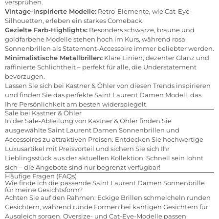
versprühen.
Vintage-inspirierte Modelle:
Retro-Elemente, wie Cat-Eye-
Silhouetten, erleben ein starkes Comeback.
Gezielte Farb-Highlights:
Besonders schwarze, braune und
goldfarbene Modelle stehen hoch im Kurs, während rosa
Sonnenbrillen als Statement-Accessoire immer beliebter werden.
Minimalistische Metallbrillen:
Klare Linien, dezenter Glanz und
raffinierte Schlichtheit – perfekt für alle, die Understatement
bevorzugen.
Lassen Sie sich bei Kastner & Öhler von diesen Trends inspirieren
und finden Sie das perfekte Saint Laurent Damen Modell, das
Ihre Persönlichkeit am besten widerspiegelt.
Sale bei Kastner & Öhler
In der Sale-Abteilung von Kastner & Öhler finden Sie
ausgewählte Saint Laurent Damen Sonnenbrillen und
Accessoires zu attraktiven Preisen. Entdecken Sie hochwertige
Luxusartikel mit Preisvorteil und sichern Sie sich Ihr
Lieblingsstück aus der aktuellen Kollektion. Schnell sein lohnt
sich – die Angebote sind nur begrenzt verfügbar!
Häufige Fragen (FAQs)
Wie finde ich die passende Saint Laurent Damen Sonnenbrille
für meine Gesichtsform?
Achten Sie auf den Rahmen: Eckige Brillen schmeicheln runden
Gesichtern, während runde Formen bei kantigen Gesichtern für
Ausgleich sorgen. Oversize- und Cat-Eye-Modelle passen