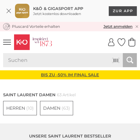
K&Ö & GIGASPORT APP
ZUR APP
Jetzt kostenlos downloaden
Pluscard Vorteile erhalten
★★★★★ 4,8 / 5,0 STERNE
Jetzt anmelden
UNSERE APP
CLICK &
CLICK &
COLLECT
RESERVE
BIS ZU -50% IM FINAL SALE
SAINT LAURENT DAMEN
63 Artikel
HERREN
(10)
DAMEN
(63)
UNSERE SAINT LAURENT BESTSELLER