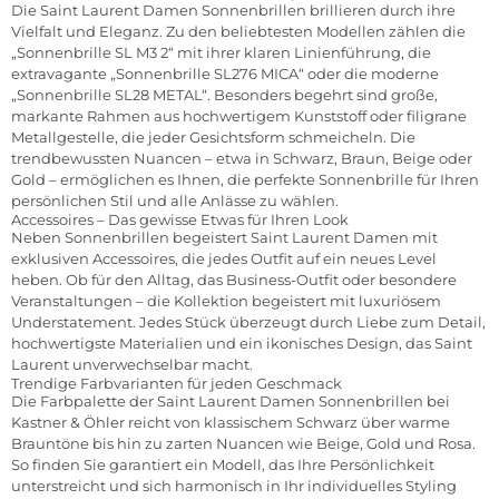
Die Saint Laurent Damen Sonnenbrillen brillieren durch ihre
Vielfalt und Eleganz. Zu den beliebtesten Modellen zählen die
„Sonnenbrille SL M3 2“ mit ihrer klaren Linienführung, die
extravagante „Sonnenbrille SL276 MICA“ oder die moderne
„Sonnenbrille SL28 METAL“. Besonders begehrt sind große,
markante Rahmen aus hochwertigem Kunststoff oder filigrane
Metallgestelle, die jeder Gesichtsform schmeicheln. Die
trendbewussten Nuancen – etwa in Schwarz, Braun, Beige oder
Gold – ermöglichen es Ihnen, die perfekte Sonnenbrille für Ihren
persönlichen Stil und alle Anlässe zu wählen.
Accessoires – Das gewisse Etwas für Ihren Look
Neben Sonnenbrillen begeistert Saint Laurent Damen mit
exklusiven Accessoires, die jedes Outfit auf ein neues Level
heben. Ob für den Alltag, das Business-Outfit oder besondere
Veranstaltungen – die Kollektion begeistert mit luxuriösem
Understatement. Jedes Stück überzeugt durch Liebe zum Detail,
hochwertigste Materialien und ein ikonisches Design, das Saint
Laurent unverwechselbar macht.
Trendige Farbvarianten für jeden Geschmack
Die Farbpalette der Saint Laurent Damen Sonnenbrillen bei
Kastner & Öhler reicht von klassischem Schwarz über warme
Brauntöne bis hin zu zarten Nuancen wie Beige, Gold und Rosa.
So finden Sie garantiert ein Modell, das Ihre Persönlichkeit
unterstreicht und sich harmonisch in Ihr individuelles Styling