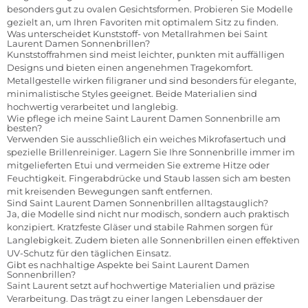
besonders gut zu ovalen Gesichtsformen. Probieren Sie Modelle
gezielt an, um Ihren Favoriten mit optimalem Sitz zu finden.
Was unterscheidet Kunststoff- von Metallrahmen bei Saint
Laurent Damen Sonnenbrillen?
Kunststoffrahmen sind meist leichter, punkten mit auffälligen
Designs und bieten einen angenehmen Tragekomfort.
Metallgestelle wirken filigraner und sind besonders für elegante,
minimalistische Styles geeignet. Beide Materialien sind
hochwertig verarbeitet und langlebig.
Wie pflege ich meine Saint Laurent Damen Sonnenbrille am
besten?
Verwenden Sie ausschließlich ein weiches Mikrofasertuch und
spezielle Brillenreiniger. Lagern Sie Ihre Sonnenbrille immer im
mitgelieferten Etui und vermeiden Sie extreme Hitze oder
Feuchtigkeit. Fingerabdrücke und Staub lassen sich am besten
mit kreisenden Bewegungen sanft entfernen.
Sind Saint Laurent Damen Sonnenbrillen alltagstauglich?
Ja, die Modelle sind nicht nur modisch, sondern auch praktisch
konzipiert. Kratzfeste Gläser und stabile Rahmen sorgen für
Langlebigkeit. Zudem bieten alle Sonnenbrillen einen effektiven
UV-Schutz für den täglichen Einsatz.
Gibt es nachhaltige Aspekte bei Saint Laurent Damen
Sonnenbrillen?
Saint Laurent setzt auf hochwertige Materialien und präzise
Verarbeitung. Das trägt zu einer langen Lebensdauer der