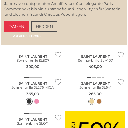
Jahres: von entspannten Amalfi-Vibes über elegante Paris-
Sommerlooks bis hin zu strandfreundlichen Styles für Santorini
und cleanem Scandi Chic aus Kopenhagen.
DAMEN
HERREN
Zu allen Trends
AMALFI VIBES
SAN
SAINT LAURENT
SAINT LAURENT
Sonnenbrille SL507
Sonnenbrille SLM107
390,00
405,00
SAINT LAURENT
SAINT LAURENT
Sonnenbrille SL276 MICA
Sonnenbrille SL641
365,00
265,00
SAINT LAURENT
Sonnenbrille SL641