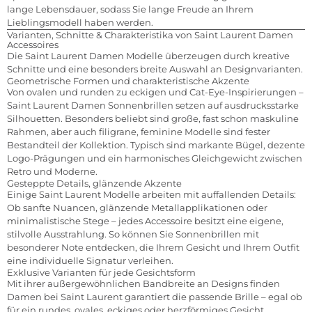
lange Lebensdauer, sodass Sie lange Freude an Ihrem
Lieblingsmodell haben werden.
Varianten, Schnitte & Charakteristika von Saint Laurent Damen
Accessoires
Die Saint Laurent Damen Modelle überzeugen durch kreative
Schnitte und eine besonders breite Auswahl an Designvarianten.
Geometrische Formen und charakteristische Akzente
Von ovalen und runden zu eckigen und Cat-Eye-Inspirierungen –
Saint Laurent Damen Sonnenbrillen setzen auf ausdrucksstarke
Silhouetten. Besonders beliebt sind große, fast schon maskuline
Rahmen, aber auch filigrane, feminine Modelle sind fester
Bestandteil der Kollektion. Typisch sind markante Bügel, dezente
Logo-Prägungen und ein harmonisches Gleichgewicht zwischen
Retro und Moderne.
Gesteppte Details, glänzende Akzente
Einige Saint Laurent Modelle arbeiten mit auffallenden Details:
Ob sanfte Nuancen, glänzende Metallapplikationen oder
minimalistische Stege – jedes Accessoire besitzt eine eigene,
stilvolle Ausstrahlung. So können Sie Sonnenbrillen mit
besonderer Note entdecken, die Ihrem Gesicht und Ihrem Outfit
eine individuelle Signatur verleihen.
Exklusive Varianten für jede Gesichtsform
Mit ihrer außergewöhnlichen Bandbreite an Designs finden
Damen bei Saint Laurent garantiert die passende Brille – egal ob
für ein rundes, ovales, eckiges oder herzförmiges Gesicht.