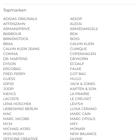
Topmarken
ADIDAS ORIGINALS
AESOP
AFFENZAHN
ALESSI
ARMANI/PRIVÉ
ARMEDANGELS
BARBOUR
BDK
BIRKENSTOCK
BOSS
BRAX
CALVIN KLEIN
CALVIN KLEIN JEANS
CLINIQUE
COMMA
COPENHAGEN
DR. MARTENS
DRYKORN
DYSON
ECOALF
ERGOBAG
FALKE
FRED PERRY
GOT BAG
GUESS
HUGO
IZIPIZI
JACK & JONES
JOOP!
KAPTEN & SON
KIEHL’S
LA PRAIRIE
LACOSTE
LE CREUSET
LENA HOSCHEK
LEVI’S®
LIEBESKIND BERLIN
LUISA CERANO
MAC
MARC CAIN
MARC JACOBS
MARC O’POLO
MCM
MEY
MICHAEL KORS
MONARI
MOS MOSH
NEW BALANCE
OFFICINE CREATIVE
OLYMP