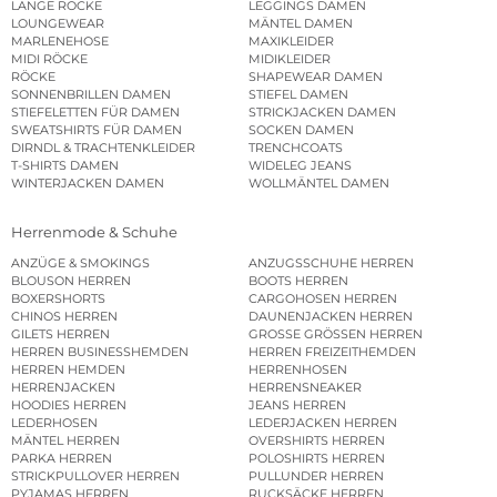
LANGE RÖCKE
LEGGINGS DAMEN
LOUNGEWEAR
MÄNTEL DAMEN
MARLENEHOSE
MAXIKLEIDER
MIDI RÖCKE
MIDIKLEIDER
RÖCKE
SHAPEWEAR DAMEN
SONNENBRILLEN DAMEN
STIEFEL DAMEN
STIEFELETTEN FÜR DAMEN
STRICKJACKEN DAMEN
SWEATSHIRTS FÜR DAMEN
SOCKEN DAMEN
DIRNDL & TRACHTENKLEIDER
TRENCHCOATS
T-SHIRTS DAMEN
WIDELEG JEANS
WINTERJACKEN DAMEN
WOLLMÄNTEL DAMEN
Herrenmode & Schuhe
ANZÜGE & SMOKINGS
ANZUGSSCHUHE HERREN
BLOUSON HERREN
BOOTS HERREN
BOXERSHORTS
CARGOHOSEN HERREN
CHINOS HERREN
DAUNENJACKEN HERREN
GILETS HERREN
GROSSE GRÖSSEN HERREN
HERREN BUSINESSHEMDEN
HERREN FREIZEITHEMDEN
HERREN HEMDEN
HERRENHOSEN
HERRENJACKEN
HERRENSNEAKER
HOODIES HERREN
JEANS HERREN
LEDERHOSEN
LEDERJACKEN HERREN
MÄNTEL HERREN
OVERSHIRTS HERREN
PARKA HERREN
POLOSHIRTS HERREN
STRICKPULLOVER HERREN
PULLUNDER HERREN
PYJAMAS HERREN
RUCKSÄCKE HERREN