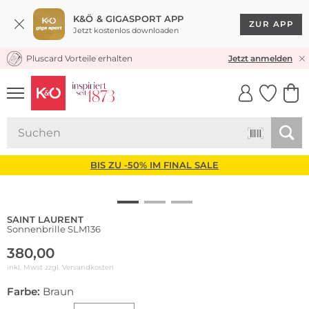
K&Ö & GIGASPORT APP
ZUR APP
Jetzt kostenlos downloaden
Pluscard Vorteile erhalten
KOSTENLOSER VERSAND* & RÜCKVERSAND
Jetzt anmelden
UNSERE APP
CLICK &
CLICK &
COLLECT
RESERVE
BIS ZU -50% IM FINAL SALE
SAINT LAURENT
Sonnenbrille SLM136
380,00
inkl. Mwst zzgl.
Versandkosten
Farbe:
Braun