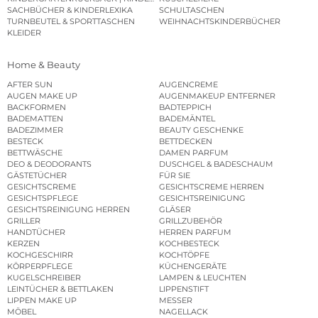
SACHBÜCHER & KINDERLEXIKA
SCHULTASCHEN
TURNBEUTEL & SPORTTASCHEN
WEIHNACHTSKINDERBÜCHER
KLEIDER
Home & Beauty
AFTER SUN
AUGENCREME
AUGEN MAKE UP
AUGENMAKEUP ENTFERNER
BACKFORMEN
BADTEPPICH
BADEMATTEN
BADEMÄNTEL
BADEZIMMER
BEAUTY GESCHENKE
BESTECK
BETTDECKEN
BETTWÄSCHE
DAMEN PARFUM
DEO & DEODORANTS
DUSCHGEL & BADESCHAUM
GÄSTETÜCHER
FÜR SIE
GESICHTSCREME
GESICHTSCREME HERREN
GESICHTSPFLEGE
GESICHTSREINIGUNG
GESICHTSREINIGUNG HERREN
GLÄSER
GRILLER
GRILLZUBEHÖR
HANDTÜCHER
HERREN PARFUM
KERZEN
KOCHBESTECK
KOCHGESCHIRR
KOCHTÖPFE
KÖRPERPFLEGE
KÜCHENGERÄTE
KUGELSCHREIBER
LAMPEN & LEUCHTEN
LEINTÜCHER & BETTLAKEN
LIPPENSTIFT
LIPPEN MAKE UP
MESSER
MÖBEL
NAGELLACK