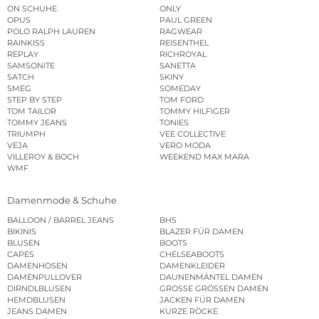
ON SCHUHE
ONLY
OPUS
PAUL GREEN
POLO RALPH LAUREN
RAGWEAR
RAINKISS
REISENTHEL
REPLAY
RICHROYAL
SAMSONITE
SANETTA
SATCH
SKINY
SMEG
SOMEDAY
STEP BY STEP
TOM FORD
TOM TAILOR
TOMMY HILFIGER
TOMMY JEANS
TONIES
TRIUMPH
VEE COLLECTIVE
VEJA
VERO MODA
VILLEROY & BOCH
WEEKEND MAX MARA
WMF
Damenmode & Schuhe
BALLOON / BARREL JEANS
BHS
BIKINIS
BLAZER FÜR DAMEN
BLUSEN
BOOTS
CAPES
CHELSEABOOTS
DAMENHOSEN
DAMENKLEIDER
DAMENPULLOVER
DAUNENMÄNTEL DAMEN
DIRNDLBLUSEN
GROSSE GRÖSSEN DAMEN
HEMDBLUSEN
JACKEN FÜR DAMEN
JEANS DAMEN
KURZE RÖCKE