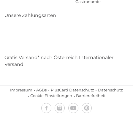
Gastronomie
Unsere Zahlungsarten
Klarna
Paypal
Mastercard
Visa
Diners
Eps
Shop
Applepay
Amazon
Gratis Versand* nach Österreich Internationaler
Versand
Impressum
AGBs
PlusCard Datenschutz
Datenschutz
Cookie Einstellungen
Barrierefreiheit