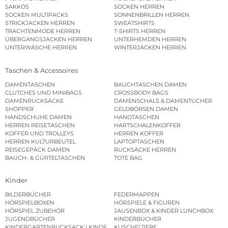
SAKKOS
SOCKEN HERREN
SOCKEN MULTIPACKS
SONNENBRILLEN HERREN
STRICKJACKEN HERREN
SWEATSHIRTS
TRACHTENMODE HERREN
T-SHIRTS HERREN
ÜBERGANGSJACKEN HERREN
UNTERHEMDEN HERREN
UNTERWÄSCHE HERREN
WINTERJACKEN HERREN
Taschen & Accessoires
DAMENTASCHEN
BAUCHTASCHEN DAMEN
CLUTCHES UND MINIBAGS
CROSSBODY BAGS
DAMENRUCKSÄCKE
DAMENSCHALS & DAMENTÜCHER
SHOPPER
GELDBÖRSEN DAMEN
HANDSCHUHE DAMEN
HANDTASCHEN
HERREN REISETASCHEN
HARTSCHALENKOFFER
KOFFER UND TROLLEYS
HERREN KOFFER
HERREN KULTURBEUTEL
LAPTOPTASCHEN
REISEGEPÄCK DAMEN
RUCKSÄCKE HERREN
BAUCH- & GÜRTELTASCHEN
TOTE BAG
Kinder
BILDERBÜCHER
FEDERMAPPEN
HÖRSPIELBOXEN
HÖRSPIELE & FIGUREN
HÖRSPIEL ZUBEHÖR
JAUSENBOX & KINDER LUNCHBOX
JUGENDBÜCHER
KINDERBÜCHER
KINDERGARTENRUCKSACK | KINDERGARTENBEUTEL
KUSCHELTIERE