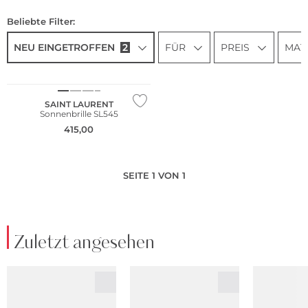
Beliebte Filter:
NEU EINGETROFFEN
2
FÜR
PREIS
MAT
NEU
SAINT LAURENT
Sonnenbrille SL545
415,00
SEITE 1 VON 1
Zuletzt angesehen