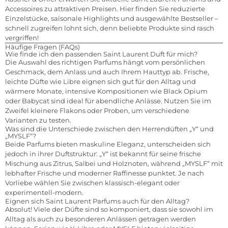
Accessoires zu attraktiven Preisen. Hier finden Sie reduzierte
Einzelstücke, saisonale Highlights und ausgewählte Bestseller –
schnell zugreifen lohnt sich, denn beliebte Produkte sind rasch
vergriffen!
Häufige Fragen (FAQs)
Wie finde ich den passenden Saint Laurent Duft für mich?
Die Auswahl des richtigen Parfums hängt vom persönlichen
Geschmack, dem Anlass und auch Ihrem Hauttyp ab. Frische,
leichte Düfte wie Libre eignen sich gut für den Alltag und
wärmere Monate, intensive Kompositionen wie Black Opium
oder Babycat sind ideal für abendliche Anlässe. Nutzen Sie im
Zweifel kleinere Flakons oder Proben, um verschiedene
Varianten zu testen.
Was sind die Unterschiede zwischen den Herrendüften „Y“ und
„MYSLF“?
Beide Parfums bieten maskuline Eleganz, unterscheiden sich
jedoch in ihrer Duftstruktur: „Y“ ist bekannt für seine frische
Mischung aus Zitrus, Salbei und Holznoten, während „MYSLF“ mit
lebhafter Frische und moderner Raffinesse punktet. Je nach
Vorliebe wählen Sie zwischen klassisch-elegant oder
experimentell-modern.
Eignen sich Saint Laurent Parfums auch für den Alltag?
Absolut! Viele der Düfte sind so komponiert, dass sie sowohl im
Alltag als auch zu besonderen Anlässen getragen werden