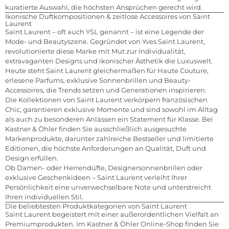
kuratierte Auswahl, die höchsten Ansprüchen gerecht wird.
Ikonische Duftkompositionen & zeitlose Accessoires von Saint
Laurent
Saint Laurent – oft auch YSL genannt – ist eine Legende der
Mode- und Beautyszene. Gegründet von Yves Saint Laurent,
revolutionierte diese Marke mit Mut zur Individualität,
extravaganten Designs und ikonischer Ästhetik die Luxuswelt.
Heute steht Saint Laurent gleichermaßen für Haute Couture,
erlesene Parfums, exklusive Sonnenbrillen und Beauty-
Accessoires, die Trends setzen und Generationen inspirieren.
Die Kollektionen von Saint Laurent verkörpern französischen
Chic, garantieren exklusive Momente und sind sowohl im Alltag
als auch zu besonderen Anlässen ein Statement für Klasse. Bei
Kastner & Öhler finden Sie ausschließlich ausgesuchte
Markenprodukte, darunter zahlreiche Bestseller und limitierte
Editionen, die höchste Anforderungen an Qualität, Duft und
Design erfüllen.
Ob Damen- oder Herrendüfte, Designersonnenbrillen oder
exklusive Geschenkideen – Saint Laurent verleiht Ihrer
Persönlichkeit eine unverwechselbare Note und unterstreicht
Ihren individuellen Stil.
Die beliebtesten Produktkategorien von Saint Laurent
Saint Laurent begeistert mit einer außerordentlichen Vielfalt an
Premiumprodukten. Im Kastner & Öhler Online-Shop finden Sie