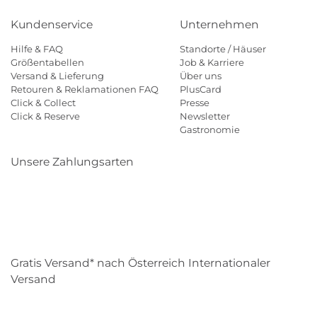
Kundenservice
Unternehmen
Hilfe & FAQ
Standorte / Häuser
Größentabellen
Job & Karriere
Versand & Lieferung
Über uns
Retouren & Reklamationen FAQ
PlusCard
Click & Collect
Presse
Click & Reserve
Newsletter
Gastronomie
Unsere Zahlungsarten
Klarna
Paypal
Mastercard
Visa
Diners
Eps
Shop
Applepay
Amazon
Gratis Versand* nach Österreich Internationaler
Versand