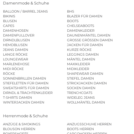
Damenmode & Schuhe
BALLOON / BARREL JEANS
BHS
BIKINIS
BLAZER FÜR DAMEN
BLUSEN
BOOTS
CAPES
CHELSEABOOTS
DAMENHOSEN
DAMENKLEIDER
DAMENPULLOVER
DAUNENMÄNTEL DAMEN
DIRNDLBLUSEN
GROSSE GRÖSSEN DAMEN
HEMDBLUSEN
JACKEN FÜR DAMEN
JEANS DAMEN
KURZE RÖCKE
LANGE RÖCKE
LEGGINGS DAMEN
LOUNGEWEAR
MÄNTEL DAMEN
MARLENEHOSE
MAXIKLEIDER
MIDI RÖCKE
MIDIKLEIDER
RÖCKE
SHAPEWEAR DAMEN
SONNENBRILLEN DAMEN
STIEFEL DAMEN
STIEFELETTEN FÜR DAMEN
STRICKJACKEN DAMEN
SWEATSHIRTS FÜR DAMEN
SOCKEN DAMEN
DIRNDL & TRACHTENKLEIDER
TRENCHCOATS
T-SHIRTS DAMEN
WIDELEG JEANS
WINTERJACKEN DAMEN
WOLLMÄNTEL DAMEN
Herrenmode & Schuhe
ANZÜGE & SMOKINGS
ANZUGSSCHUHE HERREN
BLOUSON HERREN
BOOTS HERREN
BOXERSHORTS
CARGOHOSEN HERREN