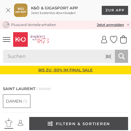
K&Ö & GIGASPORT APP
ZUR APP
Jetzt kostenlos downloaden
Pluscard Vorteile erhalten
KOSTENLOSER VERSAND* & RÜCKVERSAND
Jetzt anmelden
UNSERE APP
CLICK &
CLICK &
COLLECT
RESERVE
BIS ZU -50% IM FINAL SALE
SAINT LAURENT
1 Artikel
DAMEN
(1)
FILTERN & SORTIEREN