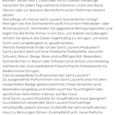
können. Serien wie Y, Libre oder MYSLF bieten vielseitige
Varianten für jeden Tag, während intensive Linien wie Black
Opium oder Le Vestiaire des Parfums einen festlichen Akzent
setzen.
Wie pflege ich meine Saint Laurent Sonnenbrille richtig?
Reinigen Sie Ihre Sonnenbrille sanft mit einem Mikrofaser- oder
Brillenputztuch. Vermeiden Sie aggressive Reinigungsmittel und
legen Sie die Brille immer in ein Etui, um Kratzer vorzubeugen.
Achten Sie darauf, die Gläser regelmäßig zu reinigen, um klare
Sicht und Langlebigkeit zu gewährleisten.
Welche Farbtrends finde ich bei Saint Laurent Produkten?
Saint Laurent setzt auf eine klassische Farbpalette, darunter
Schwarz, Braun, Beige, Rosa und auffälliges Rot. Besonders
Sonnenbrillen in Braun oder Schwarz sind zeitlos und vielseitig,
während rote und rosafarbene Flakons frische Farbakzente ins
Badezimmer bringen.
Gibt es wasserfeste Duftvarianten bei Saint Laurent?
Ja, ausgewählte Parfumlinien von Saint Laurent sind mit dem
wasserfesten Badge gekennzeichnet. Diese Varianten sind
besonders langlebig und halten auch bei Feuchtigkeit oder
sportlichen Aktivitäten intensiv auf der Haut.
Sind Saint Laurent Produkte für empfindliche Haut geeignet?
Grundsätzlich verwendet Saint Laurent hochwertige
Inhaltsstoffe, jedoch können Duftstoffe bei sehr empfindlicher
Haut zu Reizungen führen. Es empfiehlt sich, neue Parfums