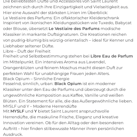
Die beliebtesten Düfte und Accessoires von Saint Laurent
zeichnen sich durch ihre Einzigartigkeit und Vielseitigkeit aus.
Hier eine Auswahl der stärksten Linien im Überblick:
Le Vestiaire des Parfums: Ein olfaktorischer Kleiderschrank
Inspiriert von ikonischen Kleidungsstücken wie Tuxedo, Babycat
oder Blouse, übersetzt
Le Vestiaire des Parfums
modische
Klassiker in markante Duftsignaturen. Die Kreationen reichen
von pudrig-blumig bis würzig-orientalisch – ideal für Kenner und
Liebhaber seltener Düfte.
Libre – Duft der Freiheit
Freiheit und Selbstbestimmung stehen bei
Libre Eau de Parfum
im Mittelpunkt. Ein intensives Aroma aus Lavendel,
Orangenblüten und feinem Moschus macht diesen Duft zur
perfekten Wahl für unabhängige Frauen jeden Alters.
Black Opium – Sinnliche Energie
Fesselnd, sinnlich, urban:
Black Opium
ist ein moderner
Klassiker unter den Eau de Parfums und überzeugt durch die
ungewöhnliche Komposition aus Kaffee, Vanille und weißen
Blüten. Ein Statement für alle, die das Außergewöhnliche lieben.
MYSLF und Y – Moderne Herrendüfte
Mit
MYSLF
und
Y
bietet Saint Laurent anspruchsvolle
Herrendüfte, die maskuline Frische, Eleganz und kreative
Innovation vereinen. Ob für den Alltag oder den besonderen
Auftritt – hier finden stilbewusste Männer ihren persönlichen
Ausdruck.