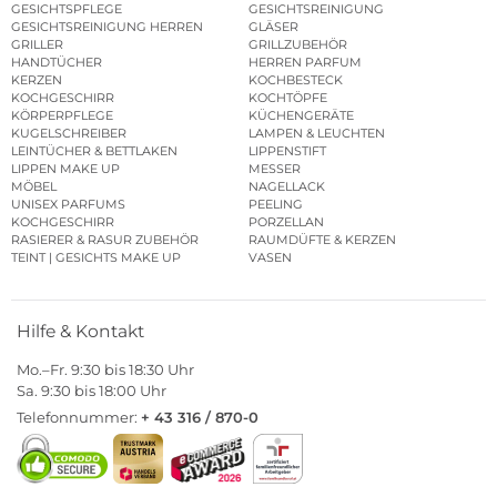
GESICHTSPFLEGE
GESICHTSREINIGUNG
GESICHTSREINIGUNG HERREN
GLÄSER
GRILLER
GRILLZUBEHÖR
HANDTÜCHER
HERREN PARFUM
KERZEN
KOCHBESTECK
KOCHGESCHIRR
KOCHTÖPFE
KÖRPERPFLEGE
KÜCHENGERÄTE
KUGELSCHREIBER
LAMPEN & LEUCHTEN
LEINTÜCHER & BETTLAKEN
LIPPENSTIFT
LIPPEN MAKE UP
MESSER
MÖBEL
NAGELLACK
UNISEX PARFUMS
PEELING
KOCHGESCHIRR
PORZELLAN
RASIERER & RASUR ZUBEHÖR
RAUMDÜFTE & KERZEN
TEINT | GESICHTS MAKE UP
VASEN
Hilfe & Kontakt
Mo.–Fr. 9:30 bis 18:30 Uhr
Sa. 9:30 bis 18:00 Uhr
Telefonnummer:
+ 43 316 / 870-0