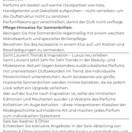
Parfums am besten auf warme Hautpartien wie Hals,
Handgelenke und Dekolleté aufsprühen – nicht verreiben, um
die Duftstruktur nicht zu zerstören.
Parfumflakons gut verschließen, damit der Duft nicht verfliegt.
Pflege-Hinweise für Sonnenbrillen:
Reinigen Sie Ihre Sonnenbrille regelmäßig mit einem weichen
Mikrofasertuch und spezieller Brillenpflege.
Bewahren Sie das Accessoire in einem Etui auf, um Kratzer und
Beschädigungen zu vermeiden.
Saint Laurent Trends & Inspiration – Luxus neu erleben
Saint Laurent setzt Jahr für Jahr Trends in der Beauty- und
Modeszene. Aktuell liegen besonders ausdrucksstarke Parfums
mit unerwarteten Duftakkorden im Trend, die individuelle
Persönlichkeit unterstreichen. Auch Accessoires wie große,
markante Sonnenbrillen werden immer beliebter, da sie jedem
Look sofort ein Upgrade verleihen.
Wer auf der Suche nach Inspiration ist, sollte die limitierten
Editionen und Neuheiten aus der Le Vestiaire des Parfums
Kollektion im Auge behalten – diese interpretieren Klassiker der
Modegeschichte auf moderne Art und machen jedes Parfum
zum individuellen Statement.
Sale bei Kastner & Öhler
Entdecken Sie exklusive Angebote: In der Sale-Abteilung von
Kastner & Öhler erwarten Sie aktuelle Saint Laurent Parfums und