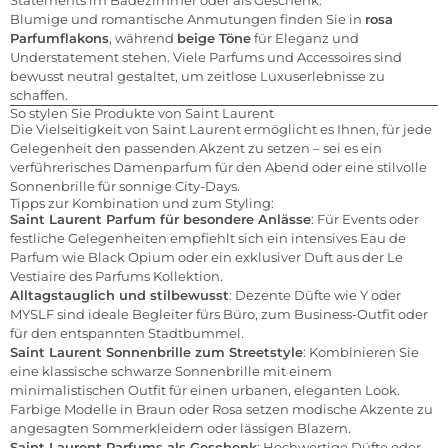
Statements im Badezimmer oder als Geschenk.
Blumige und romantische Anmutungen finden Sie in
rosa
Parfumflakons
, während
beige Töne
für Eleganz und
Understatement stehen. Viele Parfums und Accessoires sind
bewusst neutral gestaltet, um zeitlose Luxuserlebnisse zu
schaffen.
So stylen Sie Produkte von Saint Laurent
Die Vielseitigkeit von Saint Laurent ermöglicht es Ihnen, für jede
Gelegenheit den passenden Akzent zu setzen – sei es ein
verführerisches Damenparfum für den Abend oder eine stilvolle
Sonnenbrille für sonnige City-Days.
Tipps zur Kombination und zum Styling:
Saint Laurent Parfum für besondere Anlässe
: Für Events oder
festliche Gelegenheiten empfiehlt sich ein intensives Eau de
Parfum wie Black Opium oder ein exklusiver Duft aus der Le
Vestiaire des Parfums Kollektion.
Alltagstauglich und stilbewusst
: Dezente Düfte wie Y oder
MYSLF sind ideale Begleiter fürs Büro, zum Business-Outfit oder
für den entspannten Stadtbummel.
Saint Laurent Sonnenbrille zum Streetstyle
: Kombinieren Sie
eine klassische schwarze Sonnenbrille mit einem
minimalistischen Outfit für einen urbanen, eleganten Look.
Farbige Modelle in Braun oder Rosa setzen modische Akzente zu
angesagten Sommerkleidern oder lässigen Blazern.
Saint Laurent Parfums als Geschenk
: Hochwertige Düfte oder