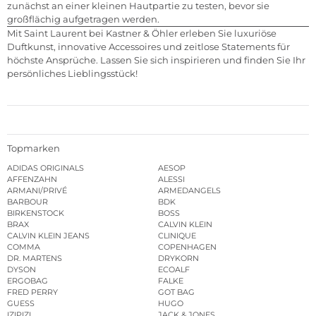
zunächst an einer kleinen Hautpartie zu testen, bevor sie
großflächig aufgetragen werden.
Mit Saint Laurent bei Kastner & Öhler erleben Sie luxuriöse
Duftkunst, innovative Accessoires und zeitlose Statements für
höchste Ansprüche. Lassen Sie sich inspirieren und finden Sie Ihr
persönliches Lieblingsstück!
Topmarken
ADIDAS ORIGINALS
AESOP
AFFENZAHN
ALESSI
ARMANI/PRIVÉ
ARMEDANGELS
BARBOUR
BDK
BIRKENSTOCK
BOSS
BRAX
CALVIN KLEIN
CALVIN KLEIN JEANS
CLINIQUE
COMMA
COPENHAGEN
DR. MARTENS
DRYKORN
DYSON
ECOALF
ERGOBAG
FALKE
FRED PERRY
GOT BAG
GUESS
HUGO
IZIPIZI
JACK & JONES