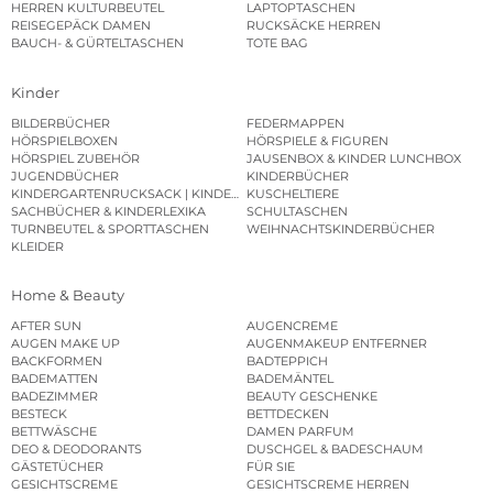
HERREN KULTURBEUTEL
LAPTOPTASCHEN
REISEGEPÄCK DAMEN
RUCKSÄCKE HERREN
BAUCH- & GÜRTELTASCHEN
TOTE BAG
Kinder
BILDERBÜCHER
FEDERMAPPEN
HÖRSPIELBOXEN
HÖRSPIELE & FIGUREN
HÖRSPIEL ZUBEHÖR
JAUSENBOX & KINDER LUNCHBOX
JUGENDBÜCHER
KINDERBÜCHER
KINDERGARTENRUCKSACK | KINDERGARTENBEUTEL
KUSCHELTIERE
SACHBÜCHER & KINDERLEXIKA
SCHULTASCHEN
TURNBEUTEL & SPORTTASCHEN
WEIHNACHTSKINDERBÜCHER
KLEIDER
Home & Beauty
AFTER SUN
AUGENCREME
AUGEN MAKE UP
AUGENMAKEUP ENTFERNER
BACKFORMEN
BADTEPPICH
BADEMATTEN
BADEMÄNTEL
BADEZIMMER
BEAUTY GESCHENKE
BESTECK
BETTDECKEN
BETTWÄSCHE
DAMEN PARFUM
DEO & DEODORANTS
DUSCHGEL & BADESCHAUM
GÄSTETÜCHER
FÜR SIE
GESICHTSCREME
GESICHTSCREME HERREN