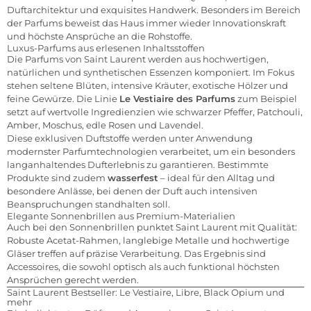
Duftarchitektur und exquisites Handwerk. Besonders im Bereich
der Parfums beweist das Haus immer wieder Innovationskraft
und höchste Ansprüche an die Rohstoffe.
Luxus-Parfums aus erlesenen Inhaltsstoffen
Die Parfums von Saint Laurent werden aus hochwertigen,
natürlichen und synthetischen Essenzen komponiert. Im Fokus
stehen seltene Blüten, intensive Kräuter, exotische Hölzer und
feine Gewürze. Die Linie
Le Vestiaire des Parfums
zum Beispiel
setzt auf wertvolle Ingredienzien wie schwarzer Pfeffer, Patchouli,
Amber, Moschus, edle Rosen und Lavendel.
Diese exklusiven Duftstoffe werden unter Anwendung
modernster Parfumtechnologien verarbeitet, um ein besonders
langanhaltendes Dufterlebnis zu garantieren. Bestimmte
Produkte sind zudem
wasserfest
– ideal für den Alltag und
besondere Anlässe, bei denen der Duft auch intensiven
Beanspruchungen standhalten soll.
Elegante Sonnenbrillen aus Premium-Materialien
Auch bei den Sonnenbrillen punktet Saint Laurent mit Qualität:
Robuste Acetat-Rahmen, langlebige Metalle und hochwertige
Gläser treffen auf präzise Verarbeitung. Das Ergebnis sind
Accessoires, die sowohl optisch als auch funktional höchsten
Ansprüchen gerecht werden.
Saint Laurent Bestseller: Le Vestiaire, Libre, Black Opium und
mehr