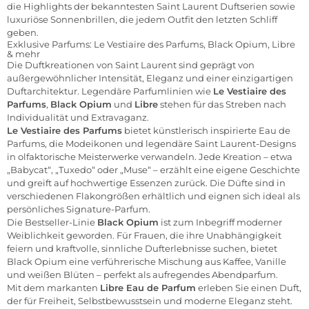
die Highlights der bekanntesten Saint Laurent Duftserien sowie
luxuriöse Sonnenbrillen, die jedem Outfit den letzten Schliff
geben.
Exklusive Parfums: Le Vestiaire des Parfums, Black Opium, Libre
& mehr
Die Duftkreationen von Saint Laurent sind geprägt von
außergewöhnlicher Intensität, Eleganz und einer einzigartigen
Duftarchitektur. Legendäre Parfumlinien wie
Le Vestiaire des
Parfums
,
Black Opium
und
Libre
stehen für das Streben nach
Individualität und Extravaganz.
Le Vestiaire des Parfums
bietet künstlerisch inspirierte Eau de
Parfums, die Modeikonen und legendäre Saint Laurent-Designs
in olfaktorische Meisterwerke verwandeln. Jede Kreation – etwa
„Babycat“, „Tuxedo“ oder „Muse“ – erzählt eine eigene Geschichte
und greift auf hochwertige Essenzen zurück. Die Düfte sind in
verschiedenen Flakongrößen erhältlich und eignen sich ideal als
persönliches Signature-Parfum.
Die Bestseller-Linie
Black Opium
ist zum Inbegriff moderner
Weiblichkeit geworden. Für Frauen, die ihre Unabhängigkeit
feiern und kraftvolle, sinnliche Dufterlebnisse suchen, bietet
Black Opium eine verführerische Mischung aus Kaffee, Vanille
und weißen Blüten – perfekt als aufregendes Abendparfum.
Mit dem markanten
Libre Eau de Parfum
erleben Sie einen Duft,
der für Freiheit, Selbstbewusstsein und moderne Eleganz steht.