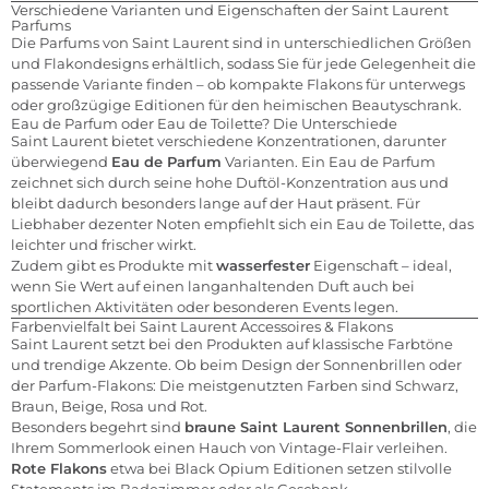
Verschiedene Varianten und Eigenschaften der Saint Laurent
Parfums
Die Parfums von Saint Laurent sind in unterschiedlichen Größen
und Flakondesigns erhältlich, sodass Sie für jede Gelegenheit die
passende Variante finden – ob kompakte Flakons für unterwegs
oder großzügige Editionen für den heimischen Beautyschrank.
Eau de Parfum oder Eau de Toilette? Die Unterschiede
Saint Laurent bietet verschiedene Konzentrationen, darunter
überwiegend
Eau de Parfum
Varianten. Ein Eau de Parfum
zeichnet sich durch seine hohe Duftöl-Konzentration aus und
bleibt dadurch besonders lange auf der Haut präsent. Für
Liebhaber dezenter Noten empfiehlt sich ein Eau de Toilette, das
leichter und frischer wirkt.
Zudem gibt es Produkte mit
wasserfester
Eigenschaft – ideal,
wenn Sie Wert auf einen langanhaltenden Duft auch bei
sportlichen Aktivitäten oder besonderen Events legen.
Farbenvielfalt bei Saint Laurent Accessoires & Flakons
Saint Laurent setzt bei den Produkten auf klassische Farbtöne
und trendige Akzente. Ob beim Design der Sonnenbrillen oder
der Parfum-Flakons: Die meistgenutzten Farben sind Schwarz,
Braun, Beige, Rosa und Rot.
Besonders begehrt sind
braune Saint Laurent Sonnenbrillen
, die
Ihrem Sommerlook einen Hauch von Vintage-Flair verleihen.
Rote Flakons
etwa bei Black Opium Editionen setzen stilvolle