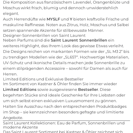
Die Komposition aus französischem Lavendel, Orangenblüte und
Moschus wirkt frisch, blumig und dennoch unwiderstehlich
elegant.
Auch Herrendüfte wie
MYSLF
und
Y
bieten kraftvolle Frische und
maskuline Raffinesse. Noten aus Zitrus, Holz, Moschus und Salbei
setzen spannende Akzente für stilbewusste Männer.
Designer-Sonnenbrillen von Saint Laurent
Neben Parfums sind die
Saint Laurent Sonnenbrillen
ein
weiteres Highlight, das Ihrem Look das gewisse Etwas verleiht.
Die Designs reichen von markanten Formen wie der „SL M3 2“ bis
zu trendigen Modellen wie der „SL657“. Hochwertige Materialien,
UV-Schutz und ikonische Details machen jede Sonnenbrille zu
einem stilprägenden Accessoire – sowohl für Damen als auch für
Herren.
Limited Editions und Exklusive Bestseller
Im Sortiment von Kastner & Öhler finden Sie immer wieder
Limited Editions
sowie ausgewiesene
Bestseller
. Diese
begehrten Stücke sind ideale Geschenke für Ihre Liebsten oder
um sich selbst einen exklusiven Luxusmoment zu gönnen.
Halten Sie Ausschau nach den entsprechenden Produktbadges
im Shop – sie kennzeichnen besonders gefragte und limitierte
Angebote.
Saint Laurent Kollektionen: Eau de Parfum, Sonnenbrillen und
moderne Akzente
Das Saint Laurent Sortiment bei Kastner & Öhler zeichnet sich