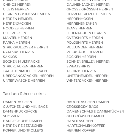
CHINOS HERREN
DAUNENJACKEN HERREN
GILETS HERREN
GROSSE GRÖSSEN HERREN
HERREN BUSINESSHEMDEN
HERREN FREIZEITHEMDEN
HERREN HEMDEN
HERRENHOSEN
HERRENJACKEN
HERRENSNEAKER
HOODIES HERREN
JEANS HERREN
LEDERHOSEN
LEDERJACKEN HERREN
MÄNTEL HERREN
OVERSHIRTS HERREN
PARKA HERREN
POLOSHIRTS HERREN
STRICKPULLOVER HERREN
PULLUNDER HERREN
PYJAMAS HERREN
RUCKSÄCKE HERREN
SAKKOS
SOCKEN HERREN
SOCKEN MULTIPACKS
SONNENBRILLEN HERREN
STRICKJACKEN HERREN
SWEATSHIRTS
TRACHTENMODE HERREN
T-SHIRTS HERREN
ÜBERGANGSJACKEN HERREN
UNTERHEMDEN HERREN
UNTERWÄSCHE HERREN
WINTERJACKEN HERREN
Taschen & Accessoires
DAMENTASCHEN
BAUCHTASCHEN DAMEN
CLUTCHES UND MINIBAGS
CROSSBODY BAGS
DAMENRUCKSÄCKE
DAMENSCHALS & DAMENTÜCHER
SHOPPER
GELDBÖRSEN DAMEN
HANDSCHUHE DAMEN
HANDTASCHEN
HERREN REISETASCHEN
HARTSCHALENKOFFER
KOFFER UND TROLLEYS
HERREN KOFFER