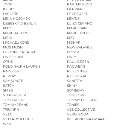
JOOP!
KAPTEN & SON
KIEHL’S
LA PRAIRIE
LACOSTE
LE CREUSET
LENA HOSCHEK
LEVI’S®
LIEBESKIND BERLIN
LUISA CERANO
MAC
MARC CAIN
MARC JACOBS
MARC O’POLO
MCM
MEY
MICHAEL KORS
MONARI
MOS MOSH
NEW BALANCE
OFFICINE CREATIVE
OLYMP
ON SCHUHE
ONLY
OPUS
PAUL GREEN
POLO RALPH LAUREN
RAGWEAR
RAINKISS
REISENTHEL
REPLAY
RICHROYAL
SAMSONITE
SANETTA
SATCH
SKINY
SMEG
SOMEDAY
STEP BY STEP
TOM FORD
TOM TAILOR
TOMMY HILFIGER
TOMMY JEANS
TONIES
TRIUMPH
VEE COLLECTIVE
VEJA
VERO MODA
VILLEROY & BOCH
WEEKEND MAX MARA
WMF