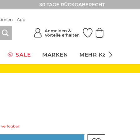
30 TAGE RÜCKGABERECHT
tionen
App
Anmelden &
Vorteile erhalten
SALE
MARKEN
MEHR K&Ö
NACH
 verfügbar!