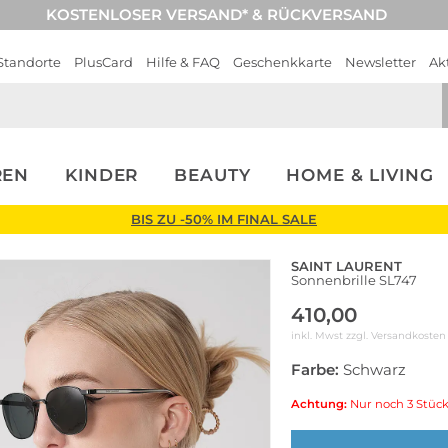
KOSTENLOSER VERSAND* & RÜCKVERSAND
Standorte
PlusCard
Hilfe & FAQ
Geschenkkarte
Newsletter
Ak
REN
KINDER
BEAUTY
HOME & LIVING
BIS ZU -50% IM FINAL SALE
SAINT LAURENT
Sonnenbrille SL747
410,00
inkl. Mwst zzgl.
Versandkosten
Farbe:
Schwarz
Achtung:
Nur noch 3 Stück