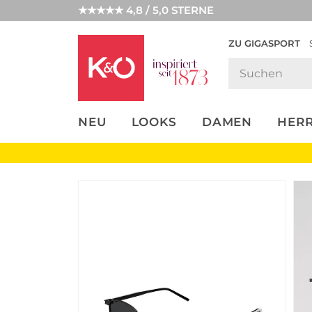
★★★★★ 4,8 / 5,0 STERNE
ZU GIGASPORT
FASHION-
UNSERE APP
CLICK &
CLICK &
TRENDS
COLLECT
RESERVE
NEU
LOOKS
DAMEN
HER