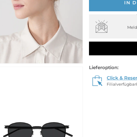
IN 
Meld
Lieferoption:
Click & Rese
Filialverfügba