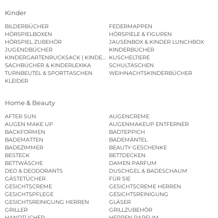
Kinder
BILDERBÜCHER
FEDERMAPPEN
HÖRSPIELBOXEN
HÖRSPIELE & FIGUREN
HÖRSPIEL ZUBEHÖR
JAUSENBOX & KINDER LUNCHBOX
JUGENDBÜCHER
KINDERBÜCHER
KINDERGARTENRUCKSACK | KINDERGARTENBEUTEL
KUSCHELTIERE
SACHBÜCHER & KINDERLEXIKA
SCHULTASCHEN
TURNBEUTEL & SPORTTASCHEN
WEIHNACHTSKINDERBÜCHER
KLEIDER
Home & Beauty
AFTER SUN
AUGENCREME
AUGEN MAKE UP
AUGENMAKEUP ENTFERNER
BACKFORMEN
BADTEPPICH
BADEMATTEN
BADEMÄNTEL
BADEZIMMER
BEAUTY GESCHENKE
BESTECK
BETTDECKEN
BETTWÄSCHE
DAMEN PARFUM
DEO & DEODORANTS
DUSCHGEL & BADESCHAUM
GÄSTETÜCHER
FÜR SIE
GESICHTSCREME
GESICHTSCREME HERREN
GESICHTSPFLEGE
GESICHTSREINIGUNG
GESICHTSREINIGUNG HERREN
GLÄSER
GRILLER
GRILLZUBEHÖR
HANDTÜCHER
HERREN PARFUM