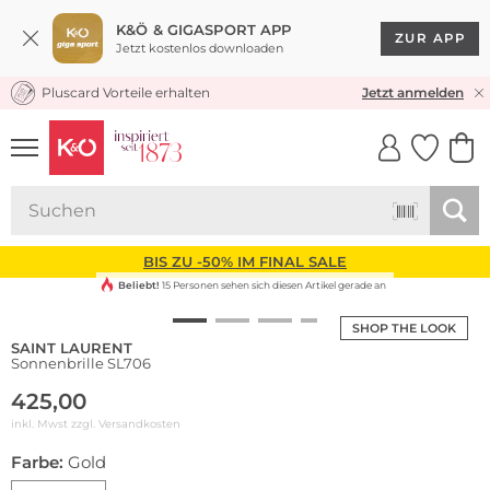
K&Ö & GIGASPORT APP
ZUR APP
Jetzt kostenlos downloaden
Pluscard Vorteile erhalten
KOSTENLOSER VERSAND* & RÜCKVERSAND
Jetzt anmelden
UNSERE APP
CLICK &
CLICK &
COLLECT
RESERVE
BIS ZU -50% IM FINAL SALE
Beliebt!
15 Personen sehen sich diesen Artikel gerade an
SHOP THE LOOK
SAINT LAURENT
Sonnenbrille SL706
425,00
inkl. Mwst zzgl.
Versandkosten
Farbe:
Gold