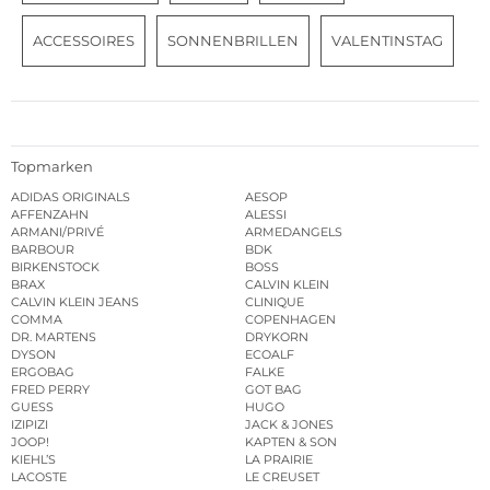
ACCESSOIRES
SONNENBRILLEN
VALENTINSTAG
Topmarken
ADIDAS ORIGINALS
AESOP
AFFENZAHN
ALESSI
ARMANI/PRIVÉ
ARMEDANGELS
BARBOUR
BDK
BIRKENSTOCK
BOSS
BRAX
CALVIN KLEIN
CALVIN KLEIN JEANS
CLINIQUE
COMMA
COPENHAGEN
DR. MARTENS
DRYKORN
DYSON
ECOALF
ERGOBAG
FALKE
FRED PERRY
GOT BAG
GUESS
HUGO
IZIPIZI
JACK & JONES
JOOP!
KAPTEN & SON
KIEHL’S
LA PRAIRIE
LACOSTE
LE CREUSET