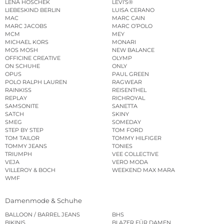
LENA HOSCHEK
LEVI’S®
LIEBESKIND BERLIN
LUISA CERANO
MAC
MARC CAIN
MARC JACOBS
MARC O’POLO
MCM
MEY
MICHAEL KORS
MONARI
MOS MOSH
NEW BALANCE
OFFICINE CREATIVE
OLYMP
ON SCHUHE
ONLY
OPUS
PAUL GREEN
POLO RALPH LAUREN
RAGWEAR
RAINKISS
REISENTHEL
REPLAY
RICHROYAL
SAMSONITE
SANETTA
SATCH
SKINY
SMEG
SOMEDAY
STEP BY STEP
TOM FORD
TOM TAILOR
TOMMY HILFIGER
TOMMY JEANS
TONIES
TRIUMPH
VEE COLLECTIVE
VEJA
VERO MODA
VILLEROY & BOCH
WEEKEND MAX MARA
WMF
Damenmode & Schuhe
BALLOON / BARREL JEANS
BHS
BIKINIS
BLAZER FÜR DAMEN