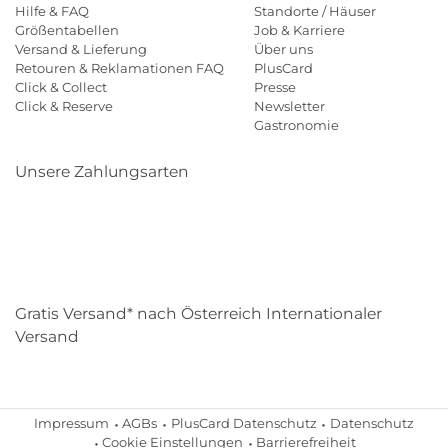
Hilfe & FAQ
Standorte / Häuser
Größentabellen
Job & Karriere
Versand & Lieferung
Über uns
Retouren & Reklamationen FAQ
PlusCard
Click & Collect
Presse
Click & Reserve
Newsletter
Gastronomie
Unsere Zahlungsarten
Klarna
Paypal
Mastercard
Visa
Diners
Eps
Shop
Applepay
Amazon
Gratis Versand* nach Österreich Internationaler
Versand
Impressum
AGBs
PlusCard Datenschutz
Datenschutz
Cookie Einstellungen
Barrierefreiheit