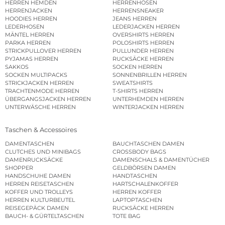
HERREN HEMDEN
HERRENHOSEN
HERRENJACKEN
HERRENSNEAKER
HOODIES HERREN
JEANS HERREN
LEDERHOSEN
LEDERJACKEN HERREN
MÄNTEL HERREN
OVERSHIRTS HERREN
PARKA HERREN
POLOSHIRTS HERREN
STRICKPULLOVER HERREN
PULLUNDER HERREN
PYJAMAS HERREN
RUCKSÄCKE HERREN
SAKKOS
SOCKEN HERREN
SOCKEN MULTIPACKS
SONNENBRILLEN HERREN
STRICKJACKEN HERREN
SWEATSHIRTS
TRACHTENMODE HERREN
T-SHIRTS HERREN
ÜBERGANGSJACKEN HERREN
UNTERHEMDEN HERREN
UNTERWÄSCHE HERREN
WINTERJACKEN HERREN
Taschen & Accessoires
DAMENTASCHEN
BAUCHTASCHEN DAMEN
CLUTCHES UND MINIBAGS
CROSSBODY BAGS
DAMENRUCKSÄCKE
DAMENSCHALS & DAMENTÜCHER
SHOPPER
GELDBÖRSEN DAMEN
HANDSCHUHE DAMEN
HANDTASCHEN
HERREN REISETASCHEN
HARTSCHALENKOFFER
KOFFER UND TROLLEYS
HERREN KOFFER
HERREN KULTURBEUTEL
LAPTOPTASCHEN
REISEGEPÄCK DAMEN
RUCKSÄCKE HERREN
BAUCH- & GÜRTELTASCHEN
TOTE BAG