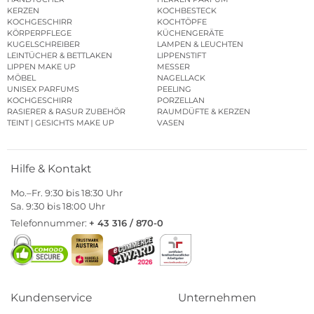
KERZEN
KOCHBESTECK
KOCHGESCHIRR
KOCHTÖPFE
KÖRPERPFLEGE
KÜCHENGERÄTE
KUGELSCHREIBER
LAMPEN & LEUCHTEN
LEINTÜCHER & BETTLAKEN
LIPPENSTIFT
LIPPEN MAKE UP
MESSER
MÖBEL
NAGELLACK
UNISEX PARFUMS
PEELING
KOCHGESCHIRR
PORZELLAN
RASIERER & RASUR ZUBEHÖR
RAUMDÜFTE & KERZEN
TEINT | GESICHTS MAKE UP
VASEN
Hilfe & Kontakt
Mo.–Fr. 9:30 bis 18:30 Uhr
Sa. 9:30 bis 18:00 Uhr
Telefonnummer:
+ 43 316 / 870-0
Kundenservice
Unternehmen