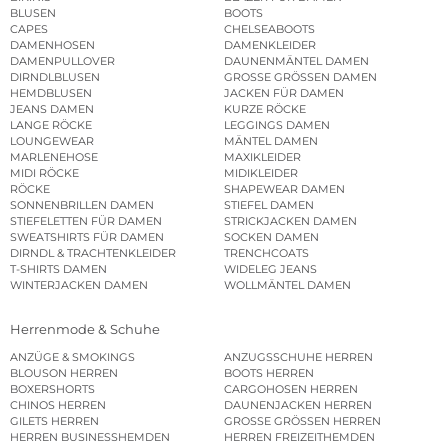
BLUSEN
BOOTS
CAPES
CHELSEABOOTS
DAMENHOSEN
DAMENKLEIDER
DAMENPULLOVER
DAUNENMÄNTEL DAMEN
DIRNDLBLUSEN
GROSSE GRÖSSEN DAMEN
HEMDBLUSEN
JACKEN FÜR DAMEN
JEANS DAMEN
KURZE RÖCKE
LANGE RÖCKE
LEGGINGS DAMEN
LOUNGEWEAR
MÄNTEL DAMEN
MARLENEHOSE
MAXIKLEIDER
MIDI RÖCKE
MIDIKLEIDER
RÖCKE
SHAPEWEAR DAMEN
SONNENBRILLEN DAMEN
STIEFEL DAMEN
STIEFELETTEN FÜR DAMEN
STRICKJACKEN DAMEN
SWEATSHIRTS FÜR DAMEN
SOCKEN DAMEN
DIRNDL & TRACHTENKLEIDER
TRENCHCOATS
T-SHIRTS DAMEN
WIDELEG JEANS
WINTERJACKEN DAMEN
WOLLMÄNTEL DAMEN
Herrenmode & Schuhe
ANZÜGE & SMOKINGS
ANZUGSSCHUHE HERREN
BLOUSON HERREN
BOOTS HERREN
BOXERSHORTS
CARGOHOSEN HERREN
CHINOS HERREN
DAUNENJACKEN HERREN
GILETS HERREN
GROSSE GRÖSSEN HERREN
HERREN BUSINESSHEMDEN
HERREN FREIZEITHEMDEN