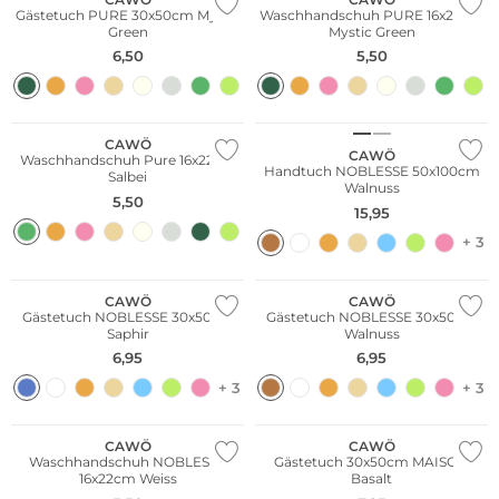
Gästetuch PURE 30x50cm Mystic
Waschhandschuh PURE 16x22cm
Green
Mystic Green
6,50
5,50
CAWÖ
CAWÖ
Waschhandschuh Pure 16x22cm
Handtuch NOBLESSE 50x100cm
Salbei
Walnuss
5,50
15,95
+ 3
CAWÖ
CAWÖ
Gästetuch NOBLESSE 30x50cm
Gästetuch NOBLESSE 30x50cm
Saphir
Walnuss
6,95
6,95
+ 3
+ 3
CAWÖ
CAWÖ
Waschhandschuh NOBLESSE
Gästetuch 30x50cm MAISON
16x22cm Weiss
Basalt