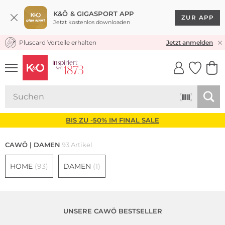
K&Ö & GIGASPORT APP
ZUR APP
Jetzt kostenlos downloaden
Pluscard Vorteile erhalten
30 TAGE RÜCKGABERECHT
Jetzt anmelden
UNSERE APP
CLICK &
CLICK &
COLLECT
RESERVE
BIS ZU -50% IM FINAL SALE
CAWÖ | DAMEN
93 Artikel
HOME
(93)
DAMEN
(1)
UNSERE CAWÖ BESTSELLER