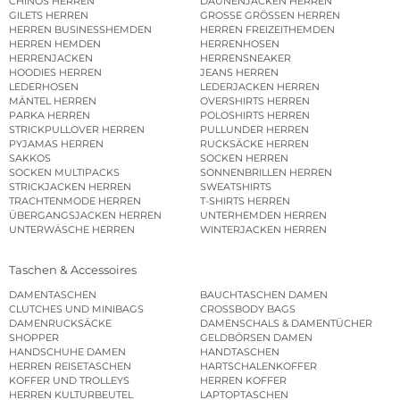
CHINOS HERREN
DAUNENJACKEN HERREN
GILETS HERREN
GROSSE GRÖSSEN HERREN
HERREN BUSINESSHEMDEN
HERREN FREIZEITHEMDEN
HERREN HEMDEN
HERRENHOSEN
HERRENJACKEN
HERRENSNEAKER
HOODIES HERREN
JEANS HERREN
LEDERHOSEN
LEDERJACKEN HERREN
MÄNTEL HERREN
OVERSHIRTS HERREN
PARKA HERREN
POLOSHIRTS HERREN
STRICKPULLOVER HERREN
PULLUNDER HERREN
PYJAMAS HERREN
RUCKSÄCKE HERREN
SAKKOS
SOCKEN HERREN
SOCKEN MULTIPACKS
SONNENBRILLEN HERREN
STRICKJACKEN HERREN
SWEATSHIRTS
TRACHTENMODE HERREN
T-SHIRTS HERREN
ÜBERGANGSJACKEN HERREN
UNTERHEMDEN HERREN
UNTERWÄSCHE HERREN
WINTERJACKEN HERREN
Taschen & Accessoires
DAMENTASCHEN
BAUCHTASCHEN DAMEN
CLUTCHES UND MINIBAGS
CROSSBODY BAGS
DAMENRUCKSÄCKE
DAMENSCHALS & DAMENTÜCHER
SHOPPER
GELDBÖRSEN DAMEN
HANDSCHUHE DAMEN
HANDTASCHEN
HERREN REISETASCHEN
HARTSCHALENKOFFER
KOFFER UND TROLLEYS
HERREN KOFFER
HERREN KULTURBEUTEL
LAPTOPTASCHEN