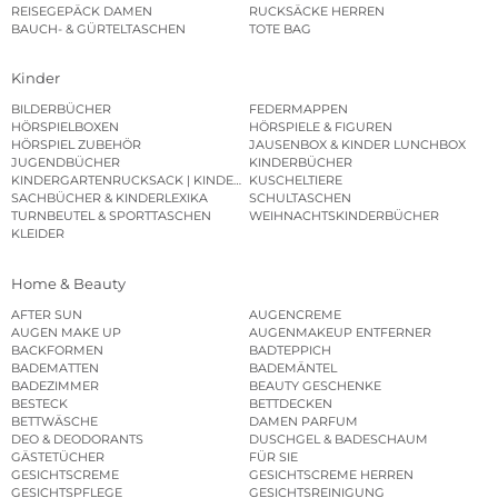
REISEGEPÄCK DAMEN
RUCKSÄCKE HERREN
BAUCH- & GÜRTELTASCHEN
TOTE BAG
Kinder
BILDERBÜCHER
FEDERMAPPEN
HÖRSPIELBOXEN
HÖRSPIELE & FIGUREN
HÖRSPIEL ZUBEHÖR
JAUSENBOX & KINDER LUNCHBOX
JUGENDBÜCHER
KINDERBÜCHER
KINDERGARTENRUCKSACK | KINDERGARTENBEUTEL
KUSCHELTIERE
SACHBÜCHER & KINDERLEXIKA
SCHULTASCHEN
TURNBEUTEL & SPORTTASCHEN
WEIHNACHTSKINDERBÜCHER
KLEIDER
Home & Beauty
AFTER SUN
AUGENCREME
AUGEN MAKE UP
AUGENMAKEUP ENTFERNER
BACKFORMEN
BADTEPPICH
BADEMATTEN
BADEMÄNTEL
BADEZIMMER
BEAUTY GESCHENKE
BESTECK
BETTDECKEN
BETTWÄSCHE
DAMEN PARFUM
DEO & DEODORANTS
DUSCHGEL & BADESCHAUM
GÄSTETÜCHER
FÜR SIE
GESICHTSCREME
GESICHTSCREME HERREN
GESICHTSPFLEGE
GESICHTSREINIGUNG