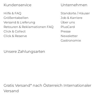
Kundenservice
Unternehmen
Hilfe & FAQ
Standorte / Häuser
Größentabellen
Job & Karriere
Versand & Lieferung
Über uns
Retouren & Reklamationen FAQ
PlusCard
Click & Collect
Presse
Click & Reserve
Newsletter
Gastronomie
Unsere Zahlungsarten
Klarna
Paypal
Mastercard
Visa
Diners
Eps
Shop
Applepay
Amazon
Gratis Versand* nach Österreich Internationaler
Versand