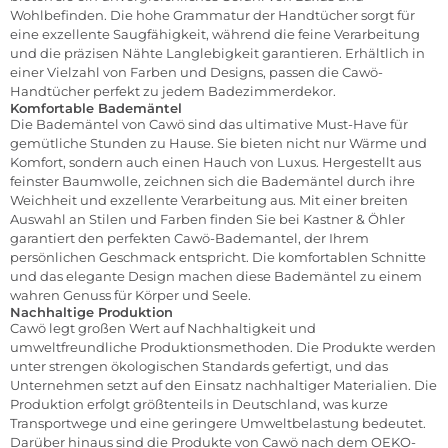
Wohlbefinden. Die hohe Grammatur der Handtücher sorgt für
eine exzellente Saugfähigkeit, während die feine Verarbeitung
und die präzisen Nähte Langlebigkeit garantieren. Erhältlich in
einer Vielzahl von Farben und Designs, passen die Cawö-
Handtücher perfekt zu jedem Badezimmerdekor.
Komfortable Bademäntel
Die Bademäntel von Cawö sind das ultimative Must-Have für
gemütliche Stunden zu Hause. Sie bieten nicht nur Wärme und
Komfort, sondern auch einen Hauch von Luxus. Hergestellt aus
feinster Baumwolle, zeichnen sich die Bademäntel durch ihre
Weichheit und exzellente Verarbeitung aus. Mit einer breiten
Auswahl an Stilen und Farben finden Sie bei Kastner & Öhler
garantiert den perfekten Cawö-Bademantel, der Ihrem
persönlichen Geschmack entspricht. Die komfortablen Schnitte
und das elegante Design machen diese Bademäntel zu einem
wahren Genuss für Körper und Seele.
Nachhaltige Produktion
Cawö legt großen Wert auf Nachhaltigkeit und
umweltfreundliche Produktionsmethoden. Die Produkte werden
unter strengen ökologischen Standards gefertigt, und das
Unternehmen setzt auf den Einsatz nachhaltiger Materialien. Die
Produktion erfolgt größtenteils in Deutschland, was kurze
Transportwege und eine geringere Umweltbelastung bedeutet.
Darüber hinaus sind die Produkte von Cawö nach dem OEKO-