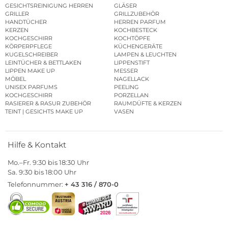
GESICHTSREINIGUNG HERREN
GLÄSER
GRILLER
GRILLZUBEHÖR
HANDTÜCHER
HERREN PARFUM
KERZEN
KOCHBESTECK
KOCHGESCHIRR
KOCHTÖPFE
KÖRPERPFLEGE
KÜCHENGERÄTE
KUGELSCHREIBER
LAMPEN & LEUCHTEN
LEINTÜCHER & BETTLAKEN
LIPPENSTIFT
LIPPEN MAKE UP
MESSER
MÖBEL
NAGELLACK
UNISEX PARFUMS
PEELING
KOCHGESCHIRR
PORZELLAN
RASIERER & RASUR ZUBEHÖR
RAUMDÜFTE & KERZEN
TEINT | GESICHTS MAKE UP
VASEN
Hilfe & Kontakt
Mo.–Fr. 9:30 bis 18:30 Uhr
Sa. 9:30 bis 18:00 Uhr
Telefonnummer:
+ 43 316 / 870-0