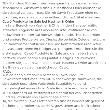
TEX Standard 100 zertifiziert, was garantiert, dass sie frei von
schädlichen Substanzen sind. Bei Kastner & Öhler können Sie
sich darauf verlassen, dass Sie mit Cawö-Produkten nicht nur
luxuriöse, sondern auch umweltfreundliche Artikel erwerben.
Cawö Produkte im Sale bei Kastner & Öhler
Im Sale-Bereich von Kastner & Öhler finden Sie regelmäßig
attraktive Angebote auf Cawö-Produkte. Profitieren Sie von
reduzierten Preisen auf hochwertige Handtücher, Bademäntel
und andere Frottierwaren. Dies ist die perfekte Gelegenheit, um
Ihr Badezimmer mit luxuriösen und komfortablen Produkten
auszustatten, ohne Ihr Budget zu sprengen. Entdecken Sie die
erstklassigen Cawö-Produkte im Sale und genießen Sie die
perfekte Kombination aus Qualität, Design und Preisvorteil.
Stöbern Sie jetzt im Online Shop von Kastner & Öhler und finden
Sie Ihre neuen Lieblingsstücke von Cawö.
FAQs
Aus welchen Materialien bestehen Cawö-Produkte?
Cawö verwendet vor allem 100 % hochwertige Baumwolle, die
sich durch besondere Weichheit, Saugfähigkeit und
Langlebigkeit auszeichnet. Viele Produkte sind zudem OEKO-
TEX® Standard 100 zertifiziert und damit frei von Schadstoffen.
Sind die Produkte von Cawö pflegeleicht?
Ja, die meisten Cawö Frottierwaren sind besonders pflegeleicht.
Sie können problemlos bei 60°C gewaschen und im Trockner