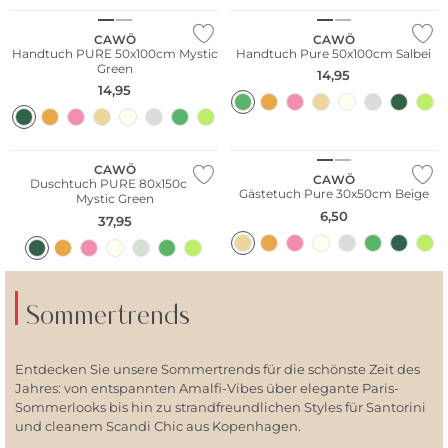
CAWÖ
CAWÖ
Handtuch PURE 50x100cm Mystic
Handtuch Pure 50x100cm Salbei
Green
14,95
14,95
CAWÖ
CAWÖ
Duschtuch PURE 80x150cm
Gästetuch Pure 30x50cm Beige
Mystic Green
6,50
37,95
Sommertrends
Entdecken Sie unsere Sommertrends für die schönste Zeit des
Jahres: von entspannten Amalfi-Vibes über elegante Paris-
Sommerlooks bis hin zu strandfreundlichen Styles für Santorini
und cleanem Scandi Chic aus Kopenhagen.