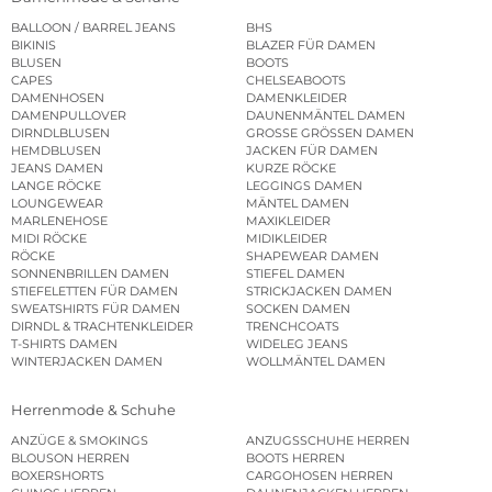
BALLOON / BARREL JEANS
BHS
BIKINIS
BLAZER FÜR DAMEN
BLUSEN
BOOTS
CAPES
CHELSEABOOTS
DAMENHOSEN
DAMENKLEIDER
DAMENPULLOVER
DAUNENMÄNTEL DAMEN
DIRNDLBLUSEN
GROSSE GRÖSSEN DAMEN
HEMDBLUSEN
JACKEN FÜR DAMEN
JEANS DAMEN
KURZE RÖCKE
LANGE RÖCKE
LEGGINGS DAMEN
LOUNGEWEAR
MÄNTEL DAMEN
MARLENEHOSE
MAXIKLEIDER
MIDI RÖCKE
MIDIKLEIDER
RÖCKE
SHAPEWEAR DAMEN
SONNENBRILLEN DAMEN
STIEFEL DAMEN
STIEFELETTEN FÜR DAMEN
STRICKJACKEN DAMEN
SWEATSHIRTS FÜR DAMEN
SOCKEN DAMEN
DIRNDL & TRACHTENKLEIDER
TRENCHCOATS
T-SHIRTS DAMEN
WIDELEG JEANS
WINTERJACKEN DAMEN
WOLLMÄNTEL DAMEN
Herrenmode & Schuhe
ANZÜGE & SMOKINGS
ANZUGSSCHUHE HERREN
BLOUSON HERREN
BOOTS HERREN
BOXERSHORTS
CARGOHOSEN HERREN