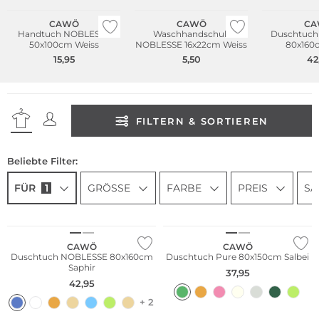
CAWÖ
CAWÖ
CA
Handtuch NOBLESSE
Waschhandschuh
Duschtuch
50x100cm Weiss
NOBLESSE 16x22cm Weiss
80x160
15,95
5,50
42
FILTERN & SORTIEREN
Beliebte Filter:
FÜR
1
GRÖSSE
FARBE
PREIS
SA
CAWÖ
CAWÖ
Duschtuch NOBLESSE 80x160cm
Duschtuch Pure 80x150cm Salbei
Saphir
37,95
42,95
+ 2