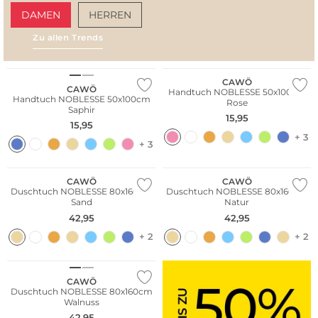
DAMEN
HERREN
Zu allen Trends
AMALFI VIBES
SAN
CAWÖ
CAWÖ
Handtuch NOBLESSE 50x100cm
Handtuch NOBLESSE 50x100cm
Rose
Saphir
15,95
15,95
+ 3
+ 3
CAWÖ
CAWÖ
Duschtuch NOBLESSE 80x160cm
Duschtuch NOBLESSE 80x160cm
Sand
Natur
42,95
42,95
+ 2
+ 2
CAWÖ
Duschtuch NOBLESSE 80x160cm
Walnuss
42,95