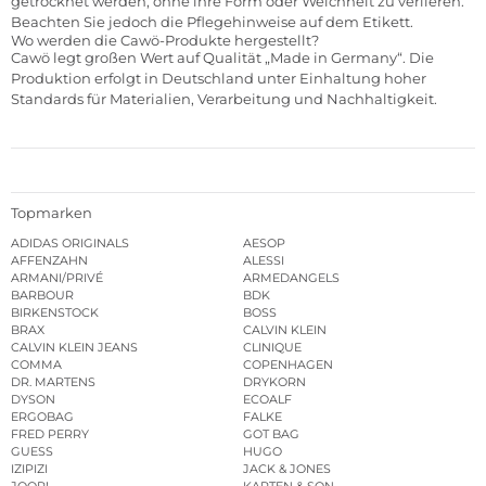
getrocknet werden, ohne ihre Form oder Weichheit zu verlieren.
Beachten Sie jedoch die Pflegehinweise auf dem Etikett.
Wo werden die Cawö-Produkte hergestellt?
Cawö legt großen Wert auf Qualität „Made in Germany“. Die
Produktion erfolgt in Deutschland unter Einhaltung hoher
Standards für Materialien, Verarbeitung und Nachhaltigkeit.
Topmarken
ADIDAS ORIGINALS
AESOP
AFFENZAHN
ALESSI
ARMANI/PRIVÉ
ARMEDANGELS
BARBOUR
BDK
BIRKENSTOCK
BOSS
BRAX
CALVIN KLEIN
CALVIN KLEIN JEANS
CLINIQUE
COMMA
COPENHAGEN
DR. MARTENS
DRYKORN
DYSON
ECOALF
ERGOBAG
FALKE
FRED PERRY
GOT BAG
GUESS
HUGO
IZIPIZI
JACK & JONES