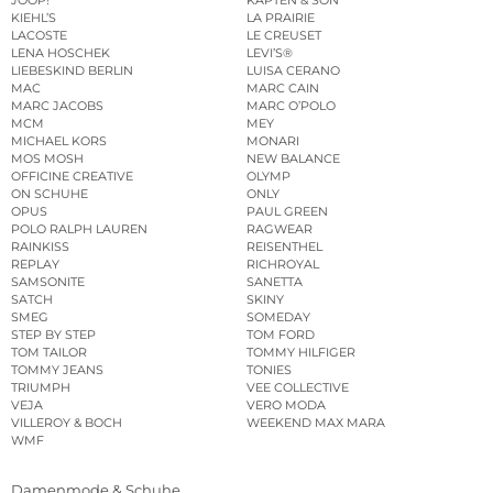
JOOP!
KAPTEN & SON
KIEHL’S
LA PRAIRIE
LACOSTE
LE CREUSET
LENA HOSCHEK
LEVI’S®
LIEBESKIND BERLIN
LUISA CERANO
MAC
MARC CAIN
MARC JACOBS
MARC O’POLO
MCM
MEY
MICHAEL KORS
MONARI
MOS MOSH
NEW BALANCE
OFFICINE CREATIVE
OLYMP
ON SCHUHE
ONLY
OPUS
PAUL GREEN
POLO RALPH LAUREN
RAGWEAR
RAINKISS
REISENTHEL
REPLAY
RICHROYAL
SAMSONITE
SANETTA
SATCH
SKINY
SMEG
SOMEDAY
STEP BY STEP
TOM FORD
TOM TAILOR
TOMMY HILFIGER
TOMMY JEANS
TONIES
TRIUMPH
VEE COLLECTIVE
VEJA
VERO MODA
VILLEROY & BOCH
WEEKEND MAX MARA
WMF
Damenmode & Schuhe