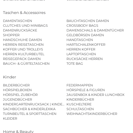
Taschen & Accessoires
DAMENTASCHEN
BAUCHTASCHEN DAMEN
CLUTCHES UND MINIBAGS
CROSSBODY BAGS
DAMENRUCKSÄCKE
DAMENSCHALS & DAMENTÜCHER
SHOPPER
GELDBÖRSEN DAMEN
HANDSCHUHE DAMEN
HANDTASCHEN
HERREN REISETASCHEN
HARTSCHALENKOFFER
KOFFER UND TROLLEYS
HERREN KOFFER
HERREN KULTURBEUTEL
LAPTOPTASCHEN
REISEGEPÄCK DAMEN
RUCKSÄCKE HERREN
BAUCH- & GÜRTELTASCHEN
TOTE BAG
Kinder
BILDERBÜCHER
FEDERMAPPEN
HÖRSPIELBOXEN
HÖRSPIELE & FIGUREN
HÖRSPIEL ZUBEHÖR
JAUSENBOX & KINDER LUNCHBOX
JUGENDBÜCHER
KINDERBÜCHER
KINDERGARTENRUCKSACK | KINDERGARTENBEUTEL
KUSCHELTIERE
SACHBÜCHER & KINDERLEXIKA
SCHULTASCHEN
TURNBEUTEL & SPORTTASCHEN
WEIHNACHTSKINDERBÜCHER
KLEIDER
Home & Beauty