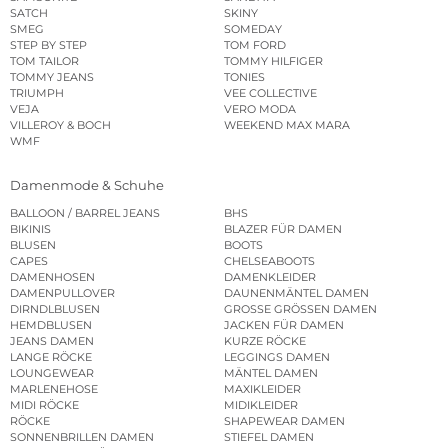
SATCH
SKINY
SMEG
SOMEDAY
STEP BY STEP
TOM FORD
TOM TAILOR
TOMMY HILFIGER
TOMMY JEANS
TONIES
TRIUMPH
VEE COLLECTIVE
VEJA
VERO MODA
VILLEROY & BOCH
WEEKEND MAX MARA
WMF
Damenmode & Schuhe
BALLOON / BARREL JEANS
BHS
BIKINIS
BLAZER FÜR DAMEN
BLUSEN
BOOTS
CAPES
CHELSEABOOTS
DAMENHOSEN
DAMENKLEIDER
DAMENPULLOVER
DAUNENMÄNTEL DAMEN
DIRNDLBLUSEN
GROSSE GRÖSSEN DAMEN
HEMDBLUSEN
JACKEN FÜR DAMEN
JEANS DAMEN
KURZE RÖCKE
LANGE RÖCKE
LEGGINGS DAMEN
LOUNGEWEAR
MÄNTEL DAMEN
MARLENEHOSE
MAXIKLEIDER
MIDI RÖCKE
MIDIKLEIDER
RÖCKE
SHAPEWEAR DAMEN
SONNENBRILLEN DAMEN
STIEFEL DAMEN