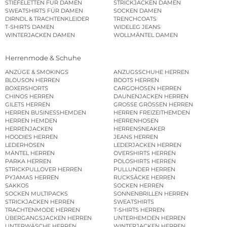
STIEFELETTEN FÜR DAMEN
STRICKJACKEN DAMEN
SWEATSHIRTS FÜR DAMEN
SOCKEN DAMEN
DIRNDL & TRACHTENKLEIDER
TRENCHCOATS
T-SHIRTS DAMEN
WIDELEG JEANS
WINTERJACKEN DAMEN
WOLLMÄNTEL DAMEN
Herrenmode & Schuhe
ANZÜGE & SMOKINGS
ANZUGSSCHUHE HERREN
BLOUSON HERREN
BOOTS HERREN
BOXERSHORTS
CARGOHOSEN HERREN
CHINOS HERREN
DAUNENJACKEN HERREN
GILETS HERREN
GROSSE GRÖSSEN HERREN
HERREN BUSINESSHEMDEN
HERREN FREIZEITHEMDEN
HERREN HEMDEN
HERRENHOSEN
HERRENJACKEN
HERRENSNEAKER
HOODIES HERREN
JEANS HERREN
LEDERHOSEN
LEDERJACKEN HERREN
MÄNTEL HERREN
OVERSHIRTS HERREN
PARKA HERREN
POLOSHIRTS HERREN
STRICKPULLOVER HERREN
PULLUNDER HERREN
PYJAMAS HERREN
RUCKSÄCKE HERREN
SAKKOS
SOCKEN HERREN
SOCKEN MULTIPACKS
SONNENBRILLEN HERREN
STRICKJACKEN HERREN
SWEATSHIRTS
TRACHTENMODE HERREN
T-SHIRTS HERREN
ÜBERGANGSJACKEN HERREN
UNTERHEMDEN HERREN
UNTERWÄSCHE HERREN
WINTERJACKEN HERREN