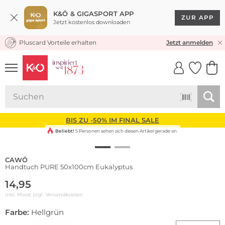
K&Ö & GIGASPORT APP
ZUR APP
Jetzt kostenlos downloaden
Pluscard Vorteile erhalten
KOSTENLOSER VERSAND* & RÜCKVERSAND
Jetzt anmelden
UNSERE APP
CLICK &
CLICK &
COLLECT
RESERVE
BIS ZU -50% IM FINAL SALE
Beliebt!
5 Personen sehen sich diesen Artikel gerade an
CAWÖ
Handtuch PURE 50x100cm Eukalyptus
14,95
inkl. Mwst zzgl.
Versandkosten
Farbe:
Hellgrün