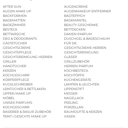
AFTER SUN
AUGENCREME
AUGEN MAKE UP
AUGENMAKEUP ENTFERNER
BACKFORMEN
BADTEPPICH
BADEMATTEN
BADEMÄNTEL
BADEZIMMER
BEAUTY GESCHENKE
BESTECK
BETTDECKEN
BETTWÄSCHE
DAMEN PARFUM
DEO & DEODORANTS
DUSCHGEL & BADESCHAUM
GÄSTETÜCHER
FÜR SIE
GESICHTSCREME
GESICHTSCREME HERREN
GESICHTSPFLEGE
GESICHTSREINIGUNG
GESICHTSREINIGUNG HERREN
GLÄSER
GRILLER
GRILLZUBEHÖR
HANDTÜCHER
HERREN PARFUM
KERZEN
KOCHBESTECK
KOCHGESCHIRR
KOCHTÖPFE
KÖRPERPFLEGE
KÜCHENGERÄTE
KUGELSCHREIBER
LAMPEN & LEUCHTEN
LEINTÜCHER & BETTLAKEN
LIPPENSTIFT
LIPPEN MAKE UP
MESSER
MÖBEL
NAGELLACK
UNISEX PARFUMS
PEELING
KOCHGESCHIRR
PORZELLAN
RASIERER & RASUR ZUBEHÖR
RAUMDÜFTE & KERZEN
TEINT | GESICHTS MAKE UP
VASEN