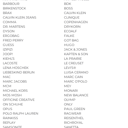
BARBOUR
BDK
BIRKENSTOCK
BOSS
BRAX
CALVIN KLEIN
CALVIN KLEIN JEANS
CLINIQUE
COMMA
COPENHAGEN
DR. MARTENS
DRYKORN
DYSON
ECOALF
ERGOBAG
FALKE
FRED PERRY
GOT BAG
GUESS
HUGO
IZIPIZI
JACK & JONES
JOOP!
KAPTEN & SON
KIEHL’S
LA PRAIRIE
LACOSTE
LE CREUSET
LENA HOSCHEK
LEVI’S®
LIEBESKIND BERLIN
LUISA CERANO
MAC
MARC CAIN
MARC JACOBS
MARC O’POLO
MCM
MEY
MICHAEL KORS
MONARI
MOS MOSH
NEW BALANCE
OFFICINE CREATIVE
OLYMP
ON SCHUHE
ONLY
OPUS
PAUL GREEN
POLO RALPH LAUREN
RAGWEAR
RAINKISS
REISENTHEL
REPLAY
RICHROYAL
SAMSONITE
SANETTA