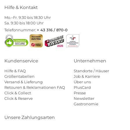
Hilfe & Kontakt
Mo.–Fr. 9:30 bis 18:30 Uhr
Sa. 9:30 bis 18:00 Uhr
Telefonnummer:
+ 43 316 / 870-0
Kundenservice
Unternehmen
Hilfe & FAQ
Standorte / Häuser
Größentabellen
Job & Karriere
Versand & Lieferung
Über uns
Retouren & Reklamationen FAQ
PlusCard
Click & Collect
Presse
Click & Reserve
Newsletter
Gastronomie
Unsere Zahlungsarten
Klarna
Paypal
Mastercard
Visa
Diners
Eps
Shop