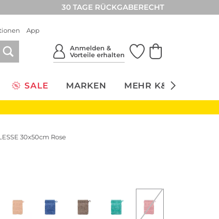
30 TAGE RÜCKGABERECHT
tionen
App
Anmelden &
Vorteile erhalten
SALE
MARKEN
MEHR K&Ö
NACH
ESSE 30x50cm Rose