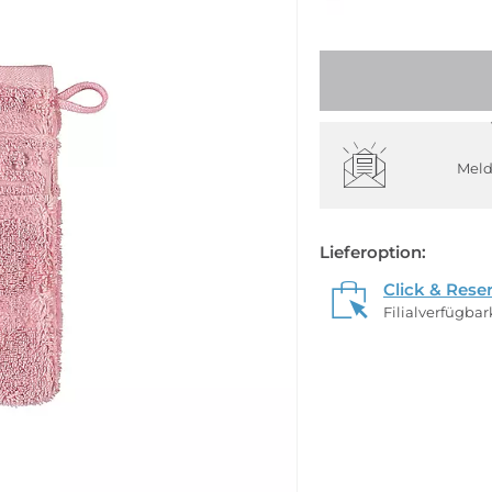
Meld
Lieferoption:
Click & Rese
Filialverfügba