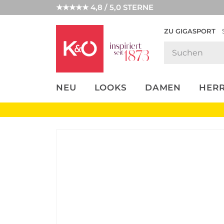
★★★★★ 4,8 / 5,0 STERNE
ZU GIGASPORT
FASHION-
UNSERE APP
CLICK &
CLICK &
TRENDS
COLLECT
RESERVE
NEU
LOOKS
DAMEN
HER