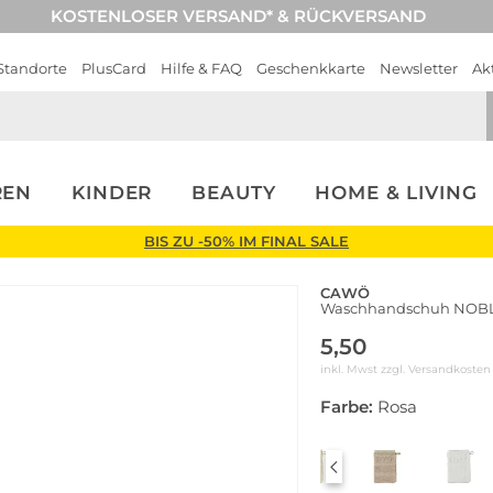
KOSTENLOSER VERSAND* & RÜCKVERSAND
Standorte
PlusCard
Hilfe & FAQ
Geschenkkarte
Newsletter
Ak
REN
KINDER
BEAUTY
HOME & LIVING
BIS ZU -50% IM FINAL SALE
CAWÖ
Waschhandschuh NOBL
5,50
inkl. Mwst zzgl.
Versandkosten
Farbe:
Rosa