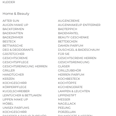
KLEIDER
Home & Beauty
AFTER SUN
AUGENCREME
AUGEN MAKE UP
AUGENMAKEUP ENTFERNER
BACKFORMEN
BADTEPPICH
BADEMATTEN
BADEMÄNTEL
BADEZIMMER
BEAUTY GESCHENKE
BESTECK
BETTDECKEN
BETTWÄSCHE
DAMEN PARFUM
DEO & DEODORANTS
DUSCHGEL & BADESCHAUM
GÄSTETÜCHER
FÜR SIE
GESICHTSCREME
GESICHTSCREME HERREN
GESICHTSPFLEGE
GESICHTSREINIGUNG
GESICHTSREINIGUNG HERREN
GLÄSER
GRILLER
GRILLZUBEHÖR
HANDTÜCHER
HERREN PARFUM
KERZEN
KOCHBESTECK
KOCHGESCHIRR
KOCHTÖPFE
KÖRPERPFLEGE
KÜCHENGERÄTE
KUGELSCHREIBER
LAMPEN & LEUCHTEN
LEINTÜCHER & BETTLAKEN
LIPPENSTIFT
LIPPEN MAKE UP
MESSER
MÖBEL
NAGELLACK
UNISEX PARFUMS
PEELING
KOCHGESCHIRR
PORZELLAN