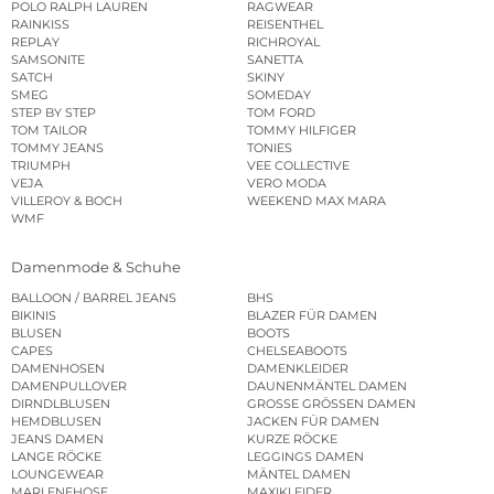
POLO RALPH LAUREN
RAGWEAR
RAINKISS
REISENTHEL
REPLAY
RICHROYAL
SAMSONITE
SANETTA
SATCH
SKINY
SMEG
SOMEDAY
STEP BY STEP
TOM FORD
TOM TAILOR
TOMMY HILFIGER
TOMMY JEANS
TONIES
TRIUMPH
VEE COLLECTIVE
VEJA
VERO MODA
VILLEROY & BOCH
WEEKEND MAX MARA
WMF
Damenmode & Schuhe
BALLOON / BARREL JEANS
BHS
BIKINIS
BLAZER FÜR DAMEN
BLUSEN
BOOTS
CAPES
CHELSEABOOTS
DAMENHOSEN
DAMENKLEIDER
DAMENPULLOVER
DAUNENMÄNTEL DAMEN
DIRNDLBLUSEN
GROSSE GRÖSSEN DAMEN
HEMDBLUSEN
JACKEN FÜR DAMEN
JEANS DAMEN
KURZE RÖCKE
LANGE RÖCKE
LEGGINGS DAMEN
LOUNGEWEAR
MÄNTEL DAMEN
MARLENEHOSE
MAXIKLEIDER