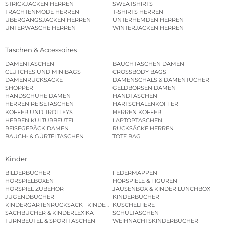
STRICKJACKEN HERREN
SWEATSHIRTS
TRACHTENMODE HERREN
T-SHIRTS HERREN
ÜBERGANGSJACKEN HERREN
UNTERHEMDEN HERREN
UNTERWÄSCHE HERREN
WINTERJACKEN HERREN
Taschen & Accessoires
DAMENTASCHEN
BAUCHTASCHEN DAMEN
CLUTCHES UND MINIBAGS
CROSSBODY BAGS
DAMENRUCKSÄCKE
DAMENSCHALS & DAMENTÜCHER
SHOPPER
GELDBÖRSEN DAMEN
HANDSCHUHE DAMEN
HANDTASCHEN
HERREN REISETASCHEN
HARTSCHALENKOFFER
KOFFER UND TROLLEYS
HERREN KOFFER
HERREN KULTURBEUTEL
LAPTOPTASCHEN
REISEGEPÄCK DAMEN
RUCKSÄCKE HERREN
BAUCH- & GÜRTELTASCHEN
TOTE BAG
Kinder
BILDERBÜCHER
FEDERMAPPEN
HÖRSPIELBOXEN
HÖRSPIELE & FIGUREN
HÖRSPIEL ZUBEHÖR
JAUSENBOX & KINDER LUNCHBOX
JUGENDBÜCHER
KINDERBÜCHER
KINDERGARTENRUCKSACK | KINDERGARTENBEUTEL
KUSCHELTIERE
SACHBÜCHER & KINDERLEXIKA
SCHULTASCHEN
TURNBEUTEL & SPORTTASCHEN
WEIHNACHTSKINDERBÜCHER