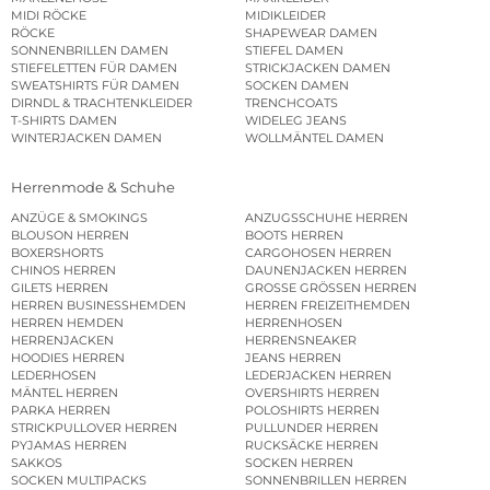
MIDI RÖCKE
MIDIKLEIDER
RÖCKE
SHAPEWEAR DAMEN
SONNENBRILLEN DAMEN
STIEFEL DAMEN
STIEFELETTEN FÜR DAMEN
STRICKJACKEN DAMEN
SWEATSHIRTS FÜR DAMEN
SOCKEN DAMEN
DIRNDL & TRACHTENKLEIDER
TRENCHCOATS
T-SHIRTS DAMEN
WIDELEG JEANS
WINTERJACKEN DAMEN
WOLLMÄNTEL DAMEN
Herrenmode & Schuhe
ANZÜGE & SMOKINGS
ANZUGSSCHUHE HERREN
BLOUSON HERREN
BOOTS HERREN
BOXERSHORTS
CARGOHOSEN HERREN
CHINOS HERREN
DAUNENJACKEN HERREN
GILETS HERREN
GROSSE GRÖSSEN HERREN
HERREN BUSINESSHEMDEN
HERREN FREIZEITHEMDEN
HERREN HEMDEN
HERRENHOSEN
HERRENJACKEN
HERRENSNEAKER
HOODIES HERREN
JEANS HERREN
LEDERHOSEN
LEDERJACKEN HERREN
MÄNTEL HERREN
OVERSHIRTS HERREN
PARKA HERREN
POLOSHIRTS HERREN
STRICKPULLOVER HERREN
PULLUNDER HERREN
PYJAMAS HERREN
RUCKSÄCKE HERREN
SAKKOS
SOCKEN HERREN
SOCKEN MULTIPACKS
SONNENBRILLEN HERREN