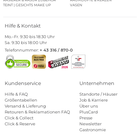
RASIERER & RASUR ZUBEHÖR
RAUMDÜFTE & KERZEN
TEINT | GESICHTS MAKE UP
VASEN
Hilfe & Kontakt
Mo.–Fr. 9:30 bis 18:30 Uhr
Sa. 9:30 bis 18:00 Uhr
Telefonnummer:
+ 43 316 / 870-0
Kundenservice
Unternehmen
Hilfe & FAQ
Standorte / Häuser
Größentabellen
Job & Karriere
Versand & Lieferung
Über uns
Retouren & Reklamationen FAQ
PlusCard
Click & Collect
Presse
Click & Reserve
Newsletter
Gastronomie