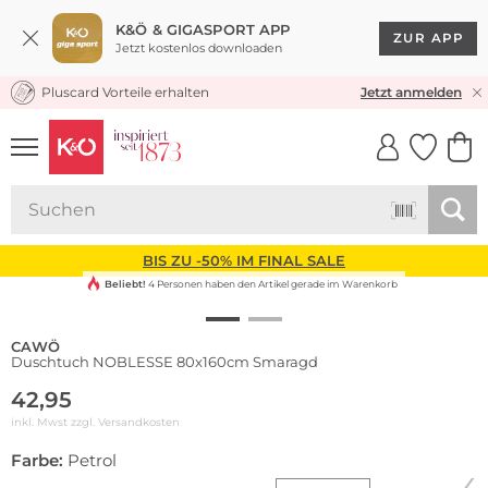
K&Ö & GIGASPORT APP
ZUR APP
Jetzt kostenlos downloaden
Pluscard Vorteile erhalten
KOSTENLOSER VERSAND* & RÜCKVERSAND
Jetzt anmelden
UNSERE APP
CLICK &
CLICK &
COLLECT
RESERVE
BIS ZU -50% IM FINAL SALE
Beliebt!
4 Personen haben den Artikel gerade im Warenkorb
CAWÖ
Duschtuch NOBLESSE 80x160cm Smaragd
42,95
inkl. Mwst zzgl.
Versandkosten
Farbe:
Petrol