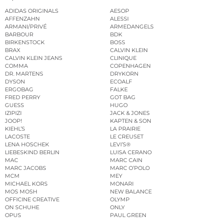
ADIDAS ORIGINALS
AESOP
AFFENZAHN
ALESSI
ARMANI/PRIVÉ
ARMEDANGELS
BARBOUR
BDK
BIRKENSTOCK
BOSS
BRAX
CALVIN KLEIN
CALVIN KLEIN JEANS
CLINIQUE
COMMA
COPENHAGEN
DR. MARTENS
DRYKORN
DYSON
ECOALF
ERGOBAG
FALKE
FRED PERRY
GOT BAG
GUESS
HUGO
IZIPIZI
JACK & JONES
JOOP!
KAPTEN & SON
KIEHL’S
LA PRAIRIE
LACOSTE
LE CREUSET
LENA HOSCHEK
LEVI’S®
LIEBESKIND BERLIN
LUISA CERANO
MAC
MARC CAIN
MARC JACOBS
MARC O’POLO
MCM
MEY
MICHAEL KORS
MONARI
MOS MOSH
NEW BALANCE
OFFICINE CREATIVE
OLYMP
ON SCHUHE
ONLY
OPUS
PAUL GREEN