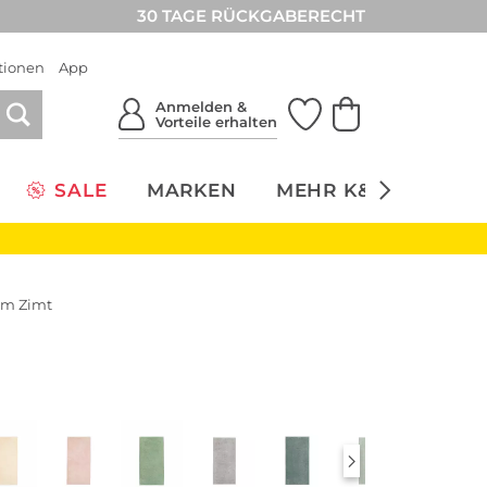
30 TAGE RÜCKGABERECHT
tionen
App
Anmelden &
Vorteile erhalten
SALE
MARKEN
MEHR K&Ö
NACH
cm Zimt