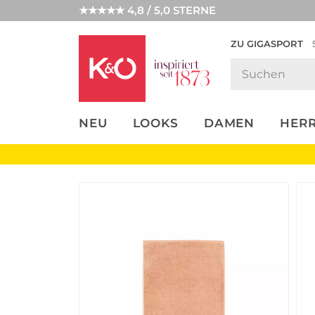
★★★★★ 4,8 / 5,0 STERNE
ZU GIGASPORT
FASHION-
UNSERE APP
CLICK &
CLICK &
TRENDS
COLLECT
RESERVE
NEU
LOOKS
DAMEN
HER