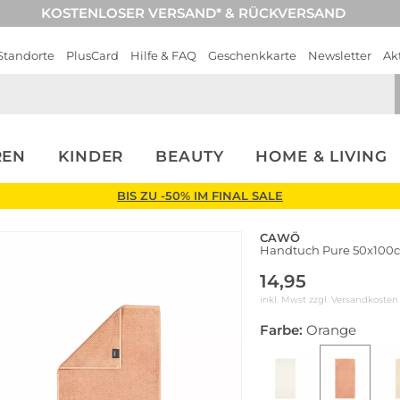
KOSTENLOSER VERSAND* & RÜCKVERSAND
Standorte
PlusCard
Hilfe & FAQ
Geschenkkarte
Newsletter
Ak
REN
KINDER
BEAUTY
HOME & LIVING
BIS ZU -50% IM FINAL SALE
CAWÖ
Handtuch Pure 50x100
14,95
inkl. Mwst zzgl.
Versandkosten
Farbe:
Orange