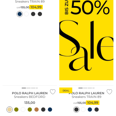
Sneakers TRAIN 89
104,99
155,00
UVP
NEU
DEAL
POLO RALPH LAUREN
POLO RALPH LAUREN
Sneakers BEDFORD
Sneakers TRAIN 89
135,00
104,99
155,00
UVP