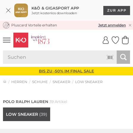
K&Ö & GIGASPORT APP
ZUR APP
Jetzt kostenlos downloaden
Pluscard Vorteile erhalten
★★★★★ 4,8 / 5,0 STERNE
Jetzt anmelden
UNSERE APP
CLICK &
CLICK &
COLLECT
RESERVE
BIS ZU -50% IM FINAL SALE
HERREN
SCHUHE
SNEAKER
LOW SNEAKER
Lauren Ralph Lauren
Neu
POLO RALPH LAUREN
39 Artikel
LOW SNEAKER
(39)