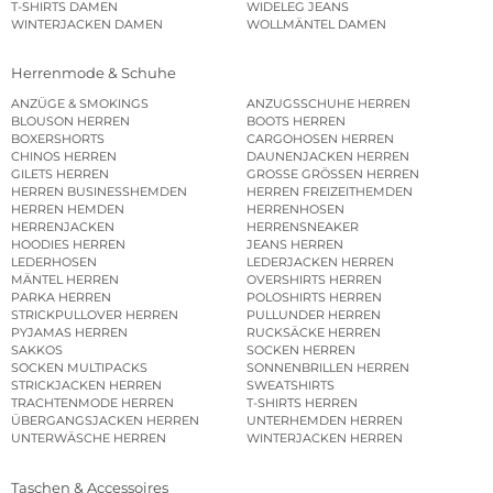
T-SHIRTS DAMEN
WIDELEG JEANS
WINTERJACKEN DAMEN
WOLLMÄNTEL DAMEN
Herrenmode & Schuhe
ANZÜGE & SMOKINGS
ANZUGSSCHUHE HERREN
BLOUSON HERREN
BOOTS HERREN
BOXERSHORTS
CARGOHOSEN HERREN
CHINOS HERREN
DAUNENJACKEN HERREN
GILETS HERREN
GROSSE GRÖSSEN HERREN
HERREN BUSINESSHEMDEN
HERREN FREIZEITHEMDEN
HERREN HEMDEN
HERRENHOSEN
HERRENJACKEN
HERRENSNEAKER
HOODIES HERREN
JEANS HERREN
LEDERHOSEN
LEDERJACKEN HERREN
MÄNTEL HERREN
OVERSHIRTS HERREN
PARKA HERREN
POLOSHIRTS HERREN
STRICKPULLOVER HERREN
PULLUNDER HERREN
PYJAMAS HERREN
RUCKSÄCKE HERREN
SAKKOS
SOCKEN HERREN
SOCKEN MULTIPACKS
SONNENBRILLEN HERREN
STRICKJACKEN HERREN
SWEATSHIRTS
TRACHTENMODE HERREN
T-SHIRTS HERREN
ÜBERGANGSJACKEN HERREN
UNTERHEMDEN HERREN
UNTERWÄSCHE HERREN
WINTERJACKEN HERREN
Taschen & Accessoires