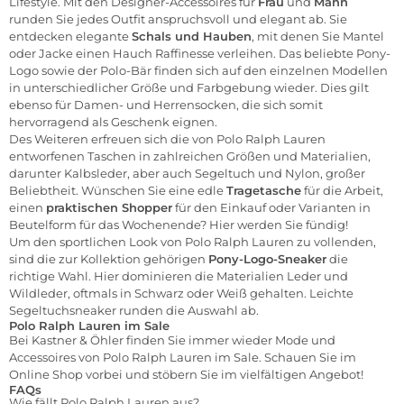
Lifestyle. Mit den Designer-Accessoires für
Frau
und
Mann
runden Sie jedes Outfit anspruchsvoll und elegant ab. Sie
entdecken elegante
Schals und Hauben
, mit denen Sie Mantel
oder Jacke einen Hauch Raffinesse verleihen. Das beliebte Pony-
Logo sowie der Polo-Bär finden sich auf den einzelnen Modellen
in unterschiedlicher Größe und Farbgebung wieder. Dies gilt
ebenso für Damen- und Herrensocken, die sich somit
hervorragend als Geschenk eignen.
Des Weiteren erfreuen sich die von Polo Ralph Lauren
entworfenen Taschen in zahlreichen Größen und Materialien,
darunter Kalbsleder, aber auch Segeltuch und Nylon, großer
Beliebtheit. Wünschen Sie eine edle
Tragetasche
für die Arbeit,
einen
praktischen Shopper
für den Einkauf oder Varianten in
Beutelform für das Wochenende? Hier werden Sie fündig!
Um den sportlichen Look von Polo Ralph Lauren zu vollenden,
sind die zur Kollektion gehörigen
Pony-Logo-Sneaker
die
richtige Wahl. Hier dominieren die Materialien Leder und
Wildleder, oftmals in Schwarz oder Weiß gehalten. Leichte
Segeltuchsneaker runden die Auswahl ab.
Polo Ralph Lauren im Sale
Bei Kastner & Öhler finden Sie immer wieder Mode und
Accessoires von Polo Ralph Lauren im
Sale
. Schauen Sie im
Online Shop vorbei und stöbern Sie im vielfältigen Angebot!
FAQs
Wie fällt Polo Ralph Lauren aus?