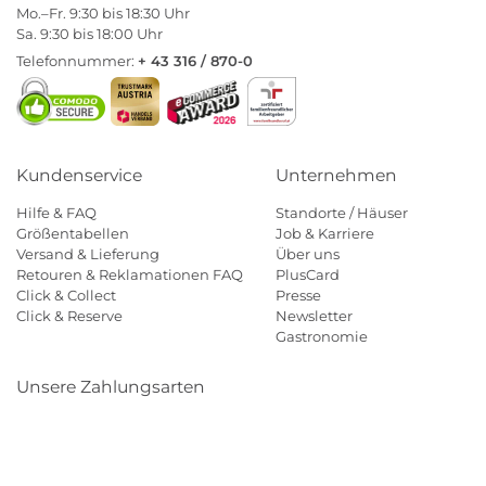
Mo.–Fr. 9:30 bis 18:30 Uhr
Sa. 9:30 bis 18:00 Uhr
Telefonnummer:
+ 43 316 / 870-0
Kundenservice
Unternehmen
Hilfe & FAQ
Standorte / Häuser
Größentabellen
Job & Karriere
Versand & Lieferung
Über uns
Retouren & Reklamationen FAQ
PlusCard
Click & Collect
Presse
Click & Reserve
Newsletter
Gastronomie
Unsere Zahlungsarten
Klarna
Paypal
Mastercard
Visa
Diners
Eps
Shop
Applepay
Amazon