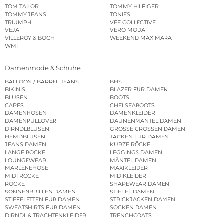
TOM TAILOR
TOMMY HILFIGER
TOMMY JEANS
TONIES
TRIUMPH
VEE COLLECTIVE
VEJA
VERO MODA
VILLEROY & BOCH
WEEKEND MAX MARA
WMF
Damenmode & Schuhe
BALLOON / BARREL JEANS
BHS
BIKINIS
BLAZER FÜR DAMEN
BLUSEN
BOOTS
CAPES
CHELSEABOOTS
DAMENHOSEN
DAMENKLEIDER
DAMENPULLOVER
DAUNENMÄNTEL DAMEN
DIRNDLBLUSEN
GROSSE GRÖSSEN DAMEN
HEMDBLUSEN
JACKEN FÜR DAMEN
JEANS DAMEN
KURZE RÖCKE
LANGE RÖCKE
LEGGINGS DAMEN
LOUNGEWEAR
MÄNTEL DAMEN
MARLENEHOSE
MAXIKLEIDER
MIDI RÖCKE
MIDIKLEIDER
RÖCKE
SHAPEWEAR DAMEN
SONNENBRILLEN DAMEN
STIEFEL DAMEN
STIEFELETTEN FÜR DAMEN
STRICKJACKEN DAMEN
SWEATSHIRTS FÜR DAMEN
SOCKEN DAMEN
DIRNDL & TRACHTENKLEIDER
TRENCHCOATS