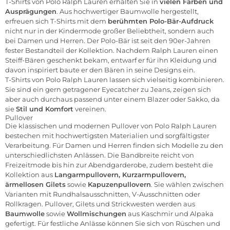
T-Shirts von Polo Ralph Lauren erhalten Sie in
vielen Farben und
Ausprägungen
. Aus hochwertiger Baumwolle hergestellt,
erfreuen sich T-Shirts mit dem
berühmten Polo-Bär-Aufdruck
nicht nur in der Kindermode großer Beliebtheit, sondern auch
bei Damen und Herren. Der Polo-Bär ist seit den 90er-Jahren
fester Bestandteil der Kollektion. Nachdem Ralph Lauren einen
Steiff-Bären geschenkt bekam, entwarf er für ihn Kleidung und
davon inspiriert baute er den Bären in seine Designs ein.
T-Shirts von Polo Ralph Lauren lassen sich vielseitig kombinieren.
Sie sind ein gern getragener Eyecatcher zu Jeans, zeigen sich
aber auch durchaus passend unter einem Blazer oder Sakko, da
sie
Stil und Komfort
vereinen.
Pullover
Die klassischen und modernen Pullover von Polo Ralph Lauren
bestechen mit hochwertigsten Materialien und sorgfältigster
Verarbeitung. Für Damen und Herren finden sich Modelle zu den
unterschiedlichsten Anlässen. Die Bandbreite reicht von
Freizeitmode bis hin zur Abendgarderobe, zudem besteht die
Kollektion aus
Langarmpullovern, Kurzarmpullovern,
ärmellosen Gilets
sowie
Kapuzenpullovern
. Sie wählen zwischen
Varianten mit Rundhalsausschnitten, V-Ausschnitten oder
Rollkragen. Pullover, Gilets und Strickwesten werden aus
Baumwolle
sowie
Wollmischungen
aus Kaschmir und Alpaka
gefertigt. Für festliche Anlässe können Sie sich von Rüschen und