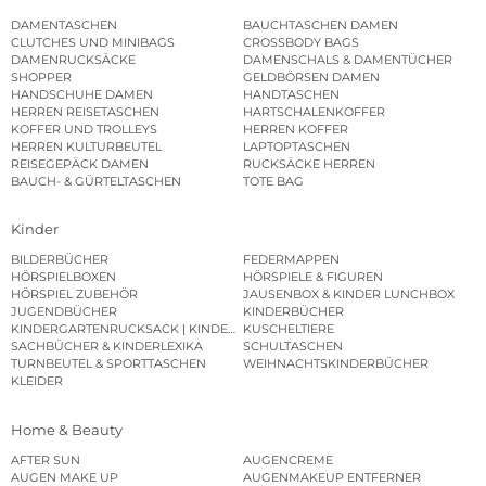
DAMENTASCHEN
BAUCHTASCHEN DAMEN
CLUTCHES UND MINIBAGS
CROSSBODY BAGS
DAMENRUCKSÄCKE
DAMENSCHALS & DAMENTÜCHER
SHOPPER
GELDBÖRSEN DAMEN
HANDSCHUHE DAMEN
HANDTASCHEN
HERREN REISETASCHEN
HARTSCHALENKOFFER
KOFFER UND TROLLEYS
HERREN KOFFER
HERREN KULTURBEUTEL
LAPTOPTASCHEN
REISEGEPÄCK DAMEN
RUCKSÄCKE HERREN
BAUCH- & GÜRTELTASCHEN
TOTE BAG
Kinder
BILDERBÜCHER
FEDERMAPPEN
HÖRSPIELBOXEN
HÖRSPIELE & FIGUREN
HÖRSPIEL ZUBEHÖR
JAUSENBOX & KINDER LUNCHBOX
JUGENDBÜCHER
KINDERBÜCHER
KINDERGARTENRUCKSACK | KINDERGARTENBEUTEL
KUSCHELTIERE
SACHBÜCHER & KINDERLEXIKA
SCHULTASCHEN
TURNBEUTEL & SPORTTASCHEN
WEIHNACHTSKINDERBÜCHER
KLEIDER
Home & Beauty
AFTER SUN
AUGENCREME
AUGEN MAKE UP
AUGENMAKEUP ENTFERNER