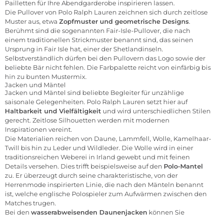
Pailletten für Ihre Abendgarderobe inspirieren lassen.
Die Pullover von Polo Ralph Lauren zeichnen sich durch zeitlose
Muster aus, etwa
Zopfmuster und geometrische Designs
.
Berühmt sind die sogenannten Fair-Isle-Pullover, die nach
einem traditionellen Strickmuster benannt sind, das seinen
Ursprung in Fair Isle hat, einer der Shetlandinseln.
Selbstverständlich dürfen bei den Pullovern das Logo sowie der
beliebte Bär nicht fehlen. Die Farbpalette reicht von einfärbig bis
hin zu bunten Mustermix.
Jacken und Mäntel
Jacken und Mäntel sind beliebte Begleiter für unzählige
saisonale Gelegenheiten. Polo Ralph Lauren setzt hier auf
Haltbarkeit und Vielfältigkeit
und wird unterschiedlichen Stilen
gerecht. Zeitlose Silhouetten werden mit modernen
Inspirationen vereint.
Die Materialien reichen von Daune, Lammfell, Wolle, Kamelhaar-
Twill bis hin zu Leder und Wildleder. Die Wolle wird in einer
traditionsreichen Weberei in Irland gewebt und mit feinen
Details versehen. Dies trifft beispielsweise auf den
Polo-Mantel
zu. Er überzeugt durch seine charakteristische, von der
Herrenmode inspirierten Linie, die nach den Mänteln benannt
ist, welche englische Polospieler zum Aufwärmen zwischen den
Matches trugen.
Bei den
wasserabweisenden Daunenjacken
können Sie