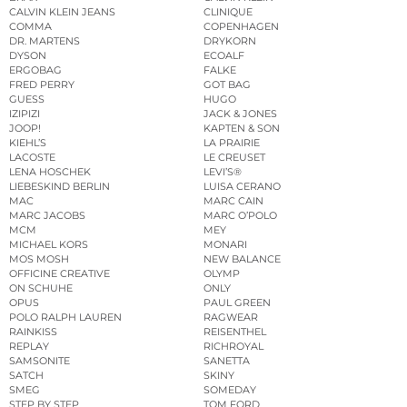
CALVIN KLEIN JEANS
CLINIQUE
COMMA
COPENHAGEN
DR. MARTENS
DRYKORN
DYSON
ECOALF
ERGOBAG
FALKE
FRED PERRY
GOT BAG
GUESS
HUGO
IZIPIZI
JACK & JONES
JOOP!
KAPTEN & SON
KIEHL’S
LA PRAIRIE
LACOSTE
LE CREUSET
LENA HOSCHEK
LEVI’S®
LIEBESKIND BERLIN
LUISA CERANO
MAC
MARC CAIN
MARC JACOBS
MARC O’POLO
MCM
MEY
MICHAEL KORS
MONARI
MOS MOSH
NEW BALANCE
OFFICINE CREATIVE
OLYMP
ON SCHUHE
ONLY
OPUS
PAUL GREEN
POLO RALPH LAUREN
RAGWEAR
RAINKISS
REISENTHEL
REPLAY
RICHROYAL
SAMSONITE
SANETTA
SATCH
SKINY
SMEG
SOMEDAY
STEP BY STEP
TOM FORD