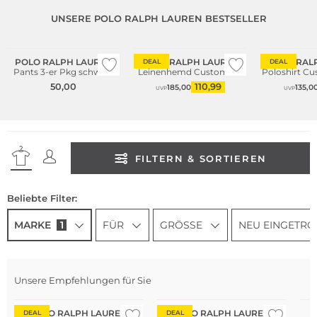
UNSERE POLO RALPH LAUREN BESTSELLER
Multi Pack
POLO RALPH LAUREN
POLO RALPH LAUREN
POLO RAL
DEAL
DEAL
Pants 3-er Pkg schwarz
Leinenhemd Custom Fit
Poloshirt Cu
50,00
110,99
185,00
135,0
UVP
UVP
FILTERN & SORTIEREN
Beliebte Filter:
MARKE
1
FÜR
GRÖSSE
NEU EINGETRO
Unsere Empfehlungen für Sie
POLO RALPH LAUREN
POLO RALPH LAUREN
DEAL
DEAL