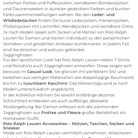
zwischen Parkas und Pufferjacken, wendbaren Bomberjacken
und Daunenwesten in dunklen gedeckten Farben und bunten
Farbzusammenstellungen wählen. Bei den
Leder- und
Wildlederjacken
finden Sie kurze Lederjacken, Fransenjacken,
Pilotenjacken mit Lammfell, Wendejacken und wendbare Gilets.
Je nach Modell lassen sich Jacken und Mäntel von Polo Ralph
Lauren für Damen und Herren individuell zu den persönlichen
Vorlieben und gewählten Anlässen kombinieren. In jedem Fall
sind Sie stilsicher und exklusiv gekleidet.
Jogginghosen
Für den sportlichen Look hat Polo Ralph Lauren neben T-Shirts
und Poloshirts auch Jogginghosen entworfen. Diese zeigen sich
bewusst im
Casual-Look
. Sie glänzen mit perfektem Sitz und
bestehen aus wertigen Materialien wie doppellagige Baumwolle
bis hin zu
luxuriösem Kaschmir
. Das Markenlogo wird je nach
Modell unterschiedlich angebracht.
In der Kollektion können Sie sowohl einfärbige dezente
Schlichtheit entdecken als auch auffällige, abstrakte
Mustergebung. Bei Damen erfreuen sich die wärmenden
Jogginghosen aus
Frottee und Fleece
großer Beliebtheit als
Homewear-Outfit.
Polo Ralph Lauren Accessoires – Mützen, Taschen, Socken und
Sneaker
Mode von Polo Ralph Lauren vermittelt vornehmen, stilsicheren