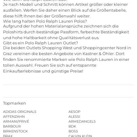
Je nach Modell und Schnitt können Artikel größer oder kleiner
ausfallen. Werfen Sie daher einen Blick auf die Größentabelle,
diese hilft Ihnen bei der Größenwahl weiter.
Wie lang halten Polo Ralph Lauren Polos?
Aufgrund der hohen Materialansprüche zeichnen sich die
Poloshirts durch beständige Passform, farbechte Beständigkeit
und hohe Haltbarkeit ohne Qualitätsverlust aus.
Gibt es ein Polo Ralph Lauren Outlet?
Die beiden Outlets
Shopping West
und
Shoppingcenter Nord
in
Graz vereinen die besten Angebote von Kastner & Öhler. Dort
finden Sie renommierte Marken wie Polo Ralph Lauren in einer
tollen Auswahl. Freuen Sie sich auf entspannte
Einkaufserlebnisse und günstige Preise!
Topmarken
ADIDAS ORIGINALS
AESOP
AFFENZAHN
ALESSI
ARMANI/PRIVÉ
ARMEDANGELS
BARBOUR
BDK
BIRKENSTOCK
BOSS
BRAX
CALVIN KLEIN