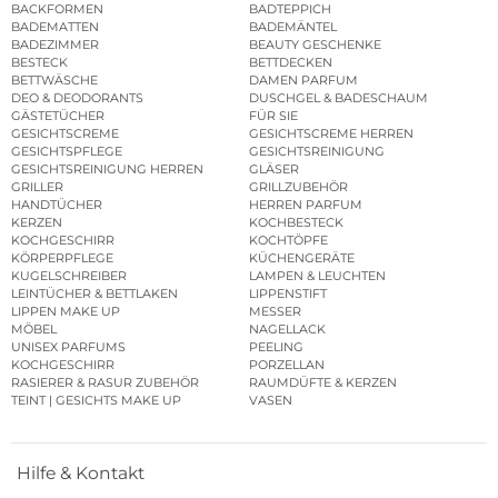
BACKFORMEN
BADTEPPICH
BADEMATTEN
BADEMÄNTEL
BADEZIMMER
BEAUTY GESCHENKE
BESTECK
BETTDECKEN
BETTWÄSCHE
DAMEN PARFUM
DEO & DEODORANTS
DUSCHGEL & BADESCHAUM
GÄSTETÜCHER
FÜR SIE
GESICHTSCREME
GESICHTSCREME HERREN
GESICHTSPFLEGE
GESICHTSREINIGUNG
GESICHTSREINIGUNG HERREN
GLÄSER
GRILLER
GRILLZUBEHÖR
HANDTÜCHER
HERREN PARFUM
KERZEN
KOCHBESTECK
KOCHGESCHIRR
KOCHTÖPFE
KÖRPERPFLEGE
KÜCHENGERÄTE
KUGELSCHREIBER
LAMPEN & LEUCHTEN
LEINTÜCHER & BETTLAKEN
LIPPENSTIFT
LIPPEN MAKE UP
MESSER
MÖBEL
NAGELLACK
UNISEX PARFUMS
PEELING
KOCHGESCHIRR
PORZELLAN
RASIERER & RASUR ZUBEHÖR
RAUMDÜFTE & KERZEN
TEINT | GESICHTS MAKE UP
VASEN
Hilfe & Kontakt