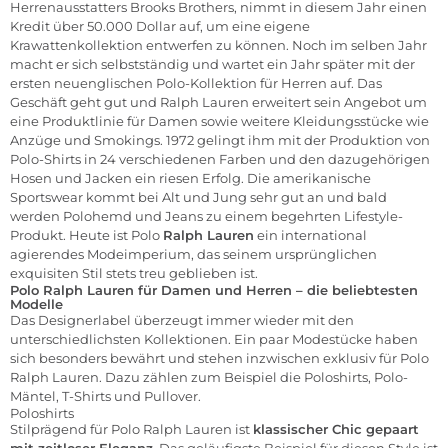
Herrenausstatters Brooks Brothers, nimmt in diesem Jahr einen
Kredit über 50.000 Dollar auf, um eine eigene
Krawattenkollektion entwerfen zu können. Noch im selben Jahr
macht er sich selbstständig und wartet ein Jahr später mit der
ersten neuenglischen Polo-Kollektion für Herren auf. Das
Geschäft geht gut und Ralph Lauren erweitert sein Angebot um
eine Produktlinie für Damen sowie weitere Kleidungsstücke wie
Anzüge und Smokings. 1972 gelingt ihm mit der Produktion von
Polo-Shirts in 24 verschiedenen Farben und den dazugehörigen
Hosen und Jacken ein riesen Erfolg. Die amerikanische
Sportswear kommt bei Alt und Jung sehr gut an und bald
werden Polohemd und Jeans zu einem begehrten Lifestyle-
Produkt. Heute ist Polo
Ralph Lauren
ein international
agierendes Modeimperium, das seinem ursprünglichen
exquisiten Stil stets treu geblieben ist.
Polo Ralph Lauren für Damen und Herren – die beliebtesten
Modelle
Das Designerlabel überzeugt immer wieder mit den
unterschiedlichsten Kollektionen. Ein paar Modestücke haben
sich besonders bewährt und stehen inzwischen exklusiv für Polo
Ralph Lauren. Dazu zählen zum Beispiel die Poloshirts, Polo-
Mäntel, T-Shirts und Pullover.
Poloshirts
Stilprägend für Polo Ralph Lauren ist
klassischer Chic gepaart
mit zeitloser Eleganz
. Das geläufigste Beispiel für diesen Style ist