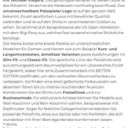
das Poloshirt. Jenes hat die Modewelt nachhaltig beeinflusst. Das
unverwechselbare Polospieler-Logo
ist auf der ganzen Welt
bekannt. Es soll sportlichen Luxus mit bewährter Qualität
verbinden und ist auf den Shirts in verschiedenen Größen zu
sehen. So zeichnet sich beispielsweise die US-Open-Kollektion
mit dem Big-Pony aus, welches fast tausend einzelne Stickstiche
benötigt.
Die Marke bietet eine breite Palette an unterschiedlichen
Modellen für Damen und Herren wie zum Beispiel
Kurz- und
Langarmversionen, ärmellose Varianten
sowie Ausführungen im
Slim-Fit
und
Classic-Fit
. Die sportliche Linie der Poloshirts wird
aus atmungsaktivem Baumwollpikee für ein ultraweiches Finish
hergestellt, wobei hier eine Zusammenarbeit mit BETTER
COTTON stattfindet, um den weltweiten Baumwollanbau zu
verbessern. Sie finden eine breit gefächerte Farbauswahl von
dezenten Tönen bis zu intensiv leuchtenden Nuancen.
Kombinieren Sie die Shirts zum
Freizeitlook
und zur
Businessmode
. Für exklusivere Anlässe können Sie Modelle aus
Woll-Kaschmir und Rein-Kaschmir wählen, beispielsweise mit
Zopfmuster. Sogar für festliche Gelegenheiten entdecken Sie
passende Poloshirts, etwa aus Spitze oder mit Pailletten, die sich
wunderbar mit Ihrer Abendgarderobe kombinieren lassen.
T-Shirts