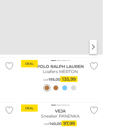
DEAL
POLO RALPH LAUREN
Loafers MERTON
135,99
195,00
UVP
Fashion Tipp
Nachhaltig
DEAL
VEJA
Sneaker PANENKA
97,99
140,00
UVP