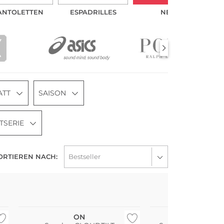
ANTOLETTEN
ESPADRILLES
NEU
ATT
SAISON
TSERIE
ORTIEREN NACH:
Bestseller
Wasserfest
ON
ON