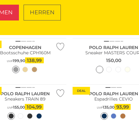
MEN
HERREN
SCHUHE
TASCHEN
COPENHAGEN
POLO RALPH LAUREN
Bootsschuhe CPH160M
Sneaker MASTERS COU
138,99
150,00
199,90
UVP
DEAL
POLO RALPH LAUREN
POLO RALPH LAUREN
Sneakers TRAIN 89
Espadrilles CEVIO
104,99
93,99
155,00
135,00
UVP
UVP