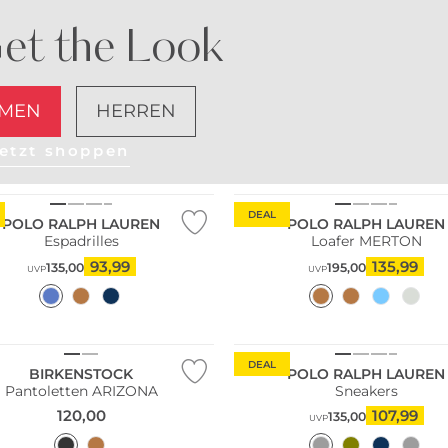
et the Look
MEN
HERREN
etzt shoppen
DEAL
POLO RALPH LAUREN
POLO RALPH LAUREN
Espadrilles
Loafer MERTON
93,99
135,99
135,00
195,00
UVP
UVP
DEAL
BIRKENSTOCK
POLO RALPH LAUREN
Pantoletten ARIZONA
Sneakers
120,00
107,99
135,00
UVP