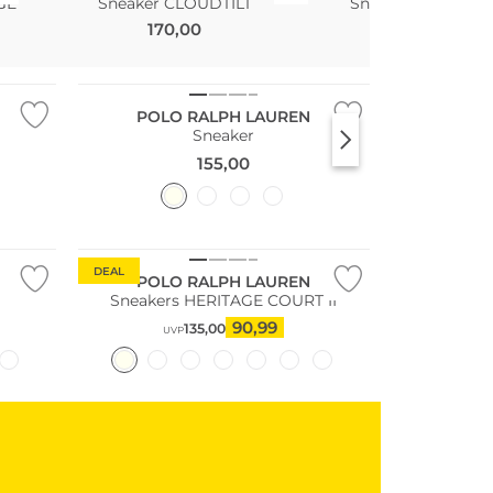
GE
Sneaker CLOUDTILT
Sneaker CLOUD 6 
170,00
180,00
POLO RALPH LAUREN
Sneaker
155,00
DEAL
POLO RALPH LAUREN
Sneakers HERITAGE COURT II
90,99
135,00
UVP