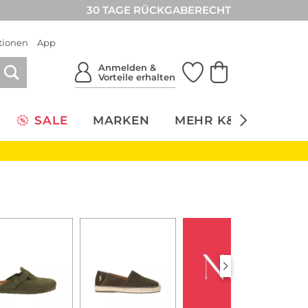
30 TAGE RÜCKGABERECHT
tionen
App
Anmelden &
Vorteile erhalten
SALE
MARKEN
MEHR K&Ö
NACH