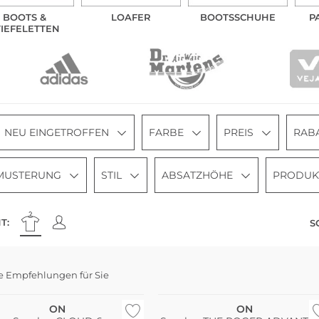
BOOTS &
LOAFER
BOOTSSCHUHE
P
TIEFELETTEN
NEU EINGETROFFEN
FARBE
PREIS
RAB
MUSTERUNG
STIL
ABSATZHÖHE
PRODUK
T:
S
e Empfehlungen für Sie
eller
Bestseller
ON
ON