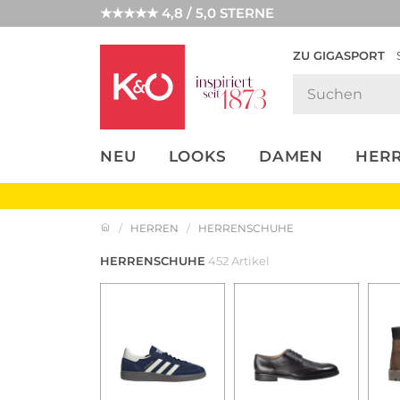
★★★★★ 4,8 / 5,0 STERNE
ZU GIGASPORT
FASHION-
UNSERE APP
CLICK &
CLICK &
TRENDS
COLLECT
RESERVE
NEU
LOOKS
DAMEN
HER
HERREN
HERRENSCHUHE
HERRENSCHUHE
452 Artikel