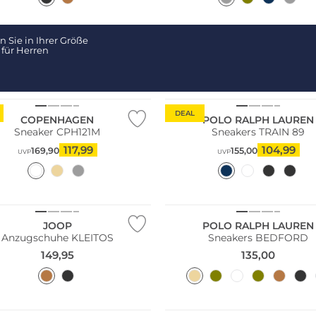
 Sie in Ihrer Größe
für Herren
ltig
DEAL
COPENHAGEN
POLO RALPH LAUREN
Sneaker CPH121M
Sneakers TRAIN 89
117,99
104,99
169,90
155,00
UVP
UVP
NEU
JOOP
POLO RALPH LAUREN
Anzugschuhe KLEITOS
Sneakers BEDFORD
149,95
135,00