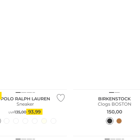
POLO RALPH LAUREN
BIRKENSTOCK
Sneaker
Clogs BOSTON
93,99
150,00
135,00
UVP