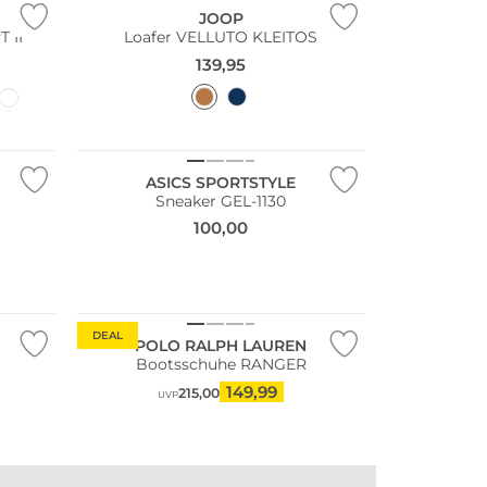
JOOP
 II
Loafer VELLUTO KLEITOS
139,95
ASICS SPORTSTYLE
Sneaker GEL-1130
100,00
DEAL
POLO RALPH LAUREN
Bootsschuhe RANGER
149,99
215,00
UVP