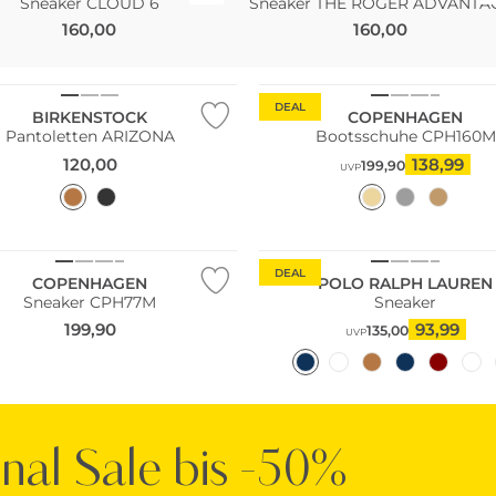
Sneaker CLOUD 6
Sneaker THE ROGER ADVANTA
160,00
160,00
ler
DEAL
BIRKENSTOCK
COPENHAGEN
Pantoletten ARIZONA
Bootsschuhe CPH160M
120,00
138,99
199,90
UVP
ltig
DEAL
COPENHAGEN
POLO RALPH LAUREN
Sneaker CPH77M
Sneaker
199,90
93,99
135,00
UVP
inal Sale bis -50%