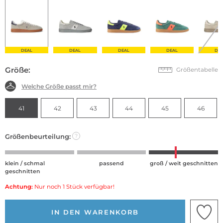
DEAL
DEAL
DEAL
DEAL
DE
Größe:
Größentabelle
Welche Größe passt mir?
41
42
43
44
45
46
Größenbeurteilung:
?
klein / schmal
passend
groß / weit geschnitten
geschnitten
Achtung:
Nur noch 1 Stück verfügbar!
IN DEN WARENKORB