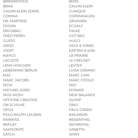
BIRKENSTOCK
BOSS
BRAX
CALVIN KLEIN
CALVIN KLEIN JEANS
CLINIQUE
COMMA
COPENHAGEN
DR. MARTENS
DRYKORN
DYSON
ECOALF
ERGOBAG
FALKE
FRED PERRY
GOT BAG
GUESS
HUGO
IZIPIZI
JACK & JONES
JOOP!
KAPTEN & SON
KIEHL’S
LA PRAIRIE
LACOSTE
LE CREUSET
LENA HOSCHEK
LEVI’S®
LIEBESKIND BERLIN
LUISA CERANO
MAC
MARC CAIN
MARC JACOBS
MARC O’POLO
MCM
MEY
MICHAEL KORS
MONARI
MOS MOSH
NEW BALANCE
OFFICINE CREATIVE
OLYMP
ON SCHUHE
ONLY
OPUS
PAUL GREEN
POLO RALPH LAUREN
RAGWEAR
RAINKISS
REISENTHEL
REPLAY
RICHROYAL
SAMSONITE
SANETTA
SATCH
SKINY