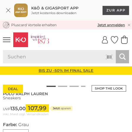
K&Ö & GIGASPORT APP
ZUR APP
Jetzt kostenlos downloaden
Pluscard Vorteile erhalten
KOSTENLOSER VERSAND* & RÜCKVERSAND
Jetzt anmelden
UNSERE APP
CLICK &
CLICK &
COLLECT
RESERVE
BIS ZU -50% IM FINAL SALE
SHOP THE LOOK
DEAL
POLO RALPH LAUREN
Sneakers
107,99
135,00
Jetzt
sparen
UVP
inkl. Mwst zzgl.
Versandkosten
Farbe:
Grau