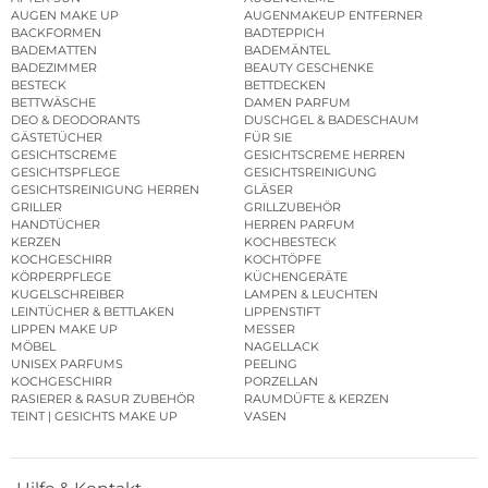
AUGEN MAKE UP
AUGENMAKEUP ENTFERNER
BACKFORMEN
BADTEPPICH
BADEMATTEN
BADEMÄNTEL
BADEZIMMER
BEAUTY GESCHENKE
BESTECK
BETTDECKEN
BETTWÄSCHE
DAMEN PARFUM
DEO & DEODORANTS
DUSCHGEL & BADESCHAUM
GÄSTETÜCHER
FÜR SIE
GESICHTSCREME
GESICHTSCREME HERREN
GESICHTSPFLEGE
GESICHTSREINIGUNG
GESICHTSREINIGUNG HERREN
GLÄSER
GRILLER
GRILLZUBEHÖR
HANDTÜCHER
HERREN PARFUM
KERZEN
KOCHBESTECK
KOCHGESCHIRR
KOCHTÖPFE
KÖRPERPFLEGE
KÜCHENGERÄTE
KUGELSCHREIBER
LAMPEN & LEUCHTEN
LEINTÜCHER & BETTLAKEN
LIPPENSTIFT
LIPPEN MAKE UP
MESSER
MÖBEL
NAGELLACK
UNISEX PARFUMS
PEELING
KOCHGESCHIRR
PORZELLAN
RASIERER & RASUR ZUBEHÖR
RAUMDÜFTE & KERZEN
TEINT | GESICHTS MAKE UP
VASEN