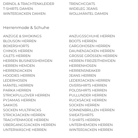
DIRNDL & TRACHTENKLEIDER
TRENCHCOATS
T-SHIRTS DAMEN
WIDELEG JEANS
WINTERJACKEN DAMEN
WOLLMÄNTEL DAMEN
Herrenmode & Schuhe
ANZÜGE & SMOKINGS
ANZUGSSCHUHE HERREN
BLOUSON HERREN
BOOTS HERREN
BOXERSHORTS
CARGOHOSEN HERREN
CHINOS HERREN
DAUNENJACKEN HERREN
GILETS HERREN
GROSSE GRÖSSEN HERREN
HERREN BUSINESSHEMDEN
HERREN FREIZEITHEMDEN
HERREN HEMDEN
HERRENHOSEN
HERRENJACKEN
HERRENSNEAKER
HOODIES HERREN
JEANS HERREN
LEDERHOSEN
LEDERJACKEN HERREN
MÄNTEL HERREN
OVERSHIRTS HERREN
PARKA HERREN
POLOSHIRTS HERREN
STRICKPULLOVER HERREN
PULLUNDER HERREN
PYJAMAS HERREN
RUCKSÄCKE HERREN
SAKKOS
SOCKEN HERREN
SOCKEN MULTIPACKS
SONNENBRILLEN HERREN
STRICKJACKEN HERREN
SWEATSHIRTS
TRACHTENMODE HERREN
T-SHIRTS HERREN
ÜBERGANGSJACKEN HERREN
UNTERHEMDEN HERREN
UNTERWÄSCHE HERREN
WINTERJACKEN HERREN