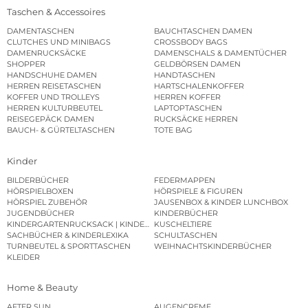
Taschen & Accessoires
DAMENTASCHEN
BAUCHTASCHEN DAMEN
CLUTCHES UND MINIBAGS
CROSSBODY BAGS
DAMENRUCKSÄCKE
DAMENSCHALS & DAMENTÜCHER
SHOPPER
GELDBÖRSEN DAMEN
HANDSCHUHE DAMEN
HANDTASCHEN
HERREN REISETASCHEN
HARTSCHALENKOFFER
KOFFER UND TROLLEYS
HERREN KOFFER
HERREN KULTURBEUTEL
LAPTOPTASCHEN
REISEGEPÄCK DAMEN
RUCKSÄCKE HERREN
BAUCH- & GÜRTELTASCHEN
TOTE BAG
Kinder
BILDERBÜCHER
FEDERMAPPEN
HÖRSPIELBOXEN
HÖRSPIELE & FIGUREN
HÖRSPIEL ZUBEHÖR
JAUSENBOX & KINDER LUNCHBOX
JUGENDBÜCHER
KINDERBÜCHER
KINDERGARTENRUCKSACK | KINDERGARTENBEUTEL
KUSCHELTIERE
SACHBÜCHER & KINDERLEXIKA
SCHULTASCHEN
TURNBEUTEL & SPORTTASCHEN
WEIHNACHTSKINDERBÜCHER
KLEIDER
Home & Beauty
AFTER SUN
AUGENCREME