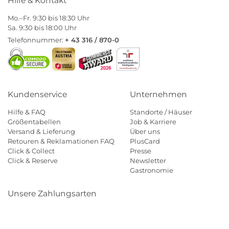
Hilfe & Kontakt
Mo.–Fr. 9:30 bis 18:30 Uhr
Sa. 9:30 bis 18:00 Uhr
Telefonnummer:
+ 43 316 / 870-0
Kundenservice
Unternehmen
Hilfe & FAQ
Standorte / Häuser
Größentabellen
Job & Karriere
Versand & Lieferung
Über uns
Retouren & Reklamationen FAQ
PlusCard
Click & Collect
Presse
Click & Reserve
Newsletter
Gastronomie
Unsere Zahlungsarten
Klarna
Paypal
Mastercard
Visa
Diners
Eps
Shop