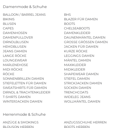
Damenmode & Schuhe
BALLOON / BARREL JEANS
BHS
BIKINIS
BLAZER FÜR DAMEN
BLUSEN
BOOTS
CAPES
CHELSEABOOTS
DAMENHOSEN
DAMENKLEIDER
DAMENPULLOVER
DAUNENMÄNTEL DAMEN
DIRNDLBLUSEN
GROSSE GRÖSSEN DAMEN
HEMDBLUSEN
JACKEN FÜR DAMEN
JEANS DAMEN
KURZE RÖCKE
LANGE RÖCKE
LEGGINGS DAMEN
LOUNGEWEAR
MÄNTEL DAMEN
MARLENEHOSE
MAXIKLEIDER
MIDI RÖCKE
MIDIKLEIDER
RÖCKE
SHAPEWEAR DAMEN
SONNENBRILLEN DAMEN
STIEFEL DAMEN
STIEFELETTEN FÜR DAMEN
STRICKJACKEN DAMEN
SWEATSHIRTS FÜR DAMEN
SOCKEN DAMEN
DIRNDL & TRACHTENKLEIDER
TRENCHCOATS
T-SHIRTS DAMEN
WIDELEG JEANS
WINTERJACKEN DAMEN
WOLLMÄNTEL DAMEN
Herrenmode & Schuhe
ANZÜGE & SMOKINGS
ANZUGSSCHUHE HERREN
BLOUSON HERREN
BOOTS HERREN