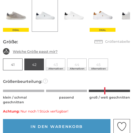
DEAL
DEAL
Größe:
Größentabelle
Welche Größe passt mir?
41
42
43
44
45
Alternativen
Alternativen
Alternativen
Größenbeurteilung:
?
klein / schmal
passend
groß / weit geschnitten
geschnitten
Achtung:
Nur noch 1 Stück verfügbar!
IN DEN WARENKORB