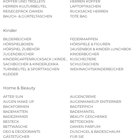
KOFFER UND TROLLEYS
HERREN KOFFER
HERREN KULTURBEUTEL
LAPTOPTASCHEN
REISEGEPÄCK DAMEN
RUCKSÄCKE HERREN
BAUCH- & GÜRTELTASCHEN
TOTE BAG
Kinder
BILDERBÜCHER
FEDERMAPPEN
HÖRSPIELBOXEN
HÖRSPIELE & FIGUREN
HÖRSPIEL ZUBEHÖR
JAUSENBOX & KINDER LUNCHBOX
JUGENDBÜCHER
KINDERBÜCHER
KINDERGARTENRUCKSACK | KINDERGARTENBEUTEL
KUSCHELTIERE
SACHBÜCHER & KINDERLEXIKA
SCHULTASCHEN
TURNBEUTEL & SPORTTASCHEN
WEIHNACHTSKINDERBÜCHER
KLEIDER
Home & Beauty
AFTER SUN
AUGENCREME
AUGEN MAKE UP
AUGENMAKEUP ENTFERNER
BACKFORMEN
BADTEPPICH
BADEMATTEN
BADEMÄNTEL
BADEZIMMER
BEAUTY GESCHENKE
BESTECK
BETTDECKEN
BETTWÄSCHE
DAMEN PARFUM
DEO & DEODORANTS
DUSCHGEL & BADESCHAUM
GÄSTETÜCHER
FÜR SIE