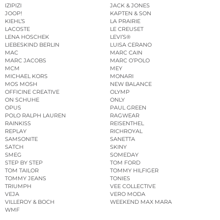
IZIPIZI
JACK & JONES
JOOP!
KAPTEN & SON
KIEHL’S
LA PRAIRIE
LACOSTE
LE CREUSET
LENA HOSCHEK
LEVI’S®
LIEBESKIND BERLIN
LUISA CERANO
MAC
MARC CAIN
MARC JACOBS
MARC O’POLO
MCM
MEY
MICHAEL KORS
MONARI
MOS MOSH
NEW BALANCE
OFFICINE CREATIVE
OLYMP
ON SCHUHE
ONLY
OPUS
PAUL GREEN
POLO RALPH LAUREN
RAGWEAR
RAINKISS
REISENTHEL
REPLAY
RICHROYAL
SAMSONITE
SANETTA
SATCH
SKINY
SMEG
SOMEDAY
STEP BY STEP
TOM FORD
TOM TAILOR
TOMMY HILFIGER
TOMMY JEANS
TONIES
TRIUMPH
VEE COLLECTIVE
VEJA
VERO MODA
VILLEROY & BOCH
WEEKEND MAX MARA
WMF