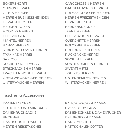
BOXERSHORTS
CARGOHOSEN HERREN
CHINOS HERREN
DAUNENJACKEN HERREN
GILETS HERREN
GROSSE GRÖSSEN HERREN
HERREN BUSINESSHEMDEN
HERREN FREIZEITHEMDEN
HERREN HEMDEN
HERRENHOSEN
HERRENJACKEN
HERRENSNEAKER
HOODIES HERREN
JEANS HERREN
LEDERHOSEN
LEDERJACKEN HERREN
MÄNTEL HERREN
OVERSHIRTS HERREN
PARKA HERREN
POLOSHIRTS HERREN
STRICKPULLOVER HERREN
PULLUNDER HERREN
PYJAMAS HERREN
RUCKSÄCKE HERREN
SAKKOS
SOCKEN HERREN
SOCKEN MULTIPACKS
SONNENBRILLEN HERREN
STRICKJACKEN HERREN
SWEATSHIRTS
TRACHTENMODE HERREN
T-SHIRTS HERREN
ÜBERGANGSJACKEN HERREN
UNTERHEMDEN HERREN
UNTERWÄSCHE HERREN
WINTERJACKEN HERREN
Taschen & Accessoires
DAMENTASCHEN
BAUCHTASCHEN DAMEN
CLUTCHES UND MINIBAGS
CROSSBODY BAGS
DAMENRUCKSÄCKE
DAMENSCHALS & DAMENTÜCHER
SHOPPER
GELDBÖRSEN DAMEN
HANDSCHUHE DAMEN
HANDTASCHEN
HERREN REISETASCHEN
HARTSCHALENKOFFER