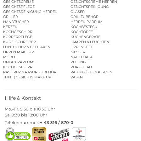
GESICHTSCREME
GESICHTSCREME HERREN
GESICHTSPFLEGE
GESICHTSREINIGUNG
GESICHTSREINIGUNG HERREN
GLÄSER
GRILLER
GRILLZUBEHÖR
HANDTÜCHER
HERREN PARFUM
KERZEN
KOCHBESTECK
KOCHGESCHIRR
KOCHTÖPFE
KÖRPERPFLEGE
KÜCHENGERÄTE
KUGELSCHREIBER
LAMPEN & LEUCHTEN
LEINTÜCHER & BETTLAKEN
LIPPENSTIFT
LIPPEN MAKE UP
MESSER
MÖBEL
NAGELLACK
UNISEX PARFUMS
PEELING
KOCHGESCHIRR
PORZELLAN
RASIERER & RASUR ZUBEHÖR
RAUMDÜFTE & KERZEN
TEINT | GESICHTS MAKE UP
VASEN
Hilfe & Kontakt
Mo.–Fr. 9:30 bis 18:30 Uhr
Sa. 9:30 bis 18:00 Uhr
Telefonnummer:
+ 43 316 / 870-0