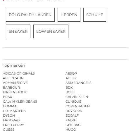
POLO RALPH LAUREN
HERREN
SCHUHE
SNEAKER
LOW SNEAKER
Topmarken
ADIDAS ORIGINALS
AESOP
AFFENZAHN
ALESSI
ARMANI/PRIVÉ
ARMEDANGELS
BARBOUR
BDK
BIRKENSTOCK
BOSS
BRAX
CALVIN KLEIN
CALVIN KLEIN JEANS
CLINIQUE
COMMA
COPENHAGEN
DR. MARTENS
DRYKORN
DYSON
ECOALF
ERGOBAG
FALKE
FRED PERRY
GOT BAG
GUESS
HUGO