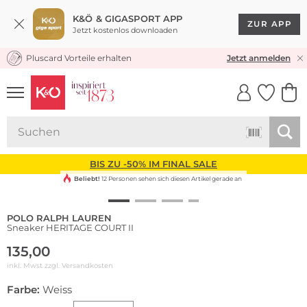
K&Ö & GIGASPORT APP
ZUR APP
Jetzt kostenlos downloaden
Pluscard Vorteile erhalten
KOSTENLOSER VERSAND* & RÜCKVERSAND
Jetzt anmelden
UNSERE APP
CLICK &
CLICK &
COLLECT
RESERVE
BIS ZU -50% IM FINAL SALE
Beliebt!
12 Personen sehen sich diesen Artikel gerade an
POLO RALPH LAUREN
Sneaker HERITAGE COURT II
135,00
inkl. Mwst zzgl.
Versandkosten
Farbe:
Weiss