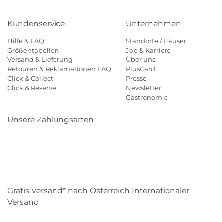
Kundenservice
Unternehmen
Hilfe & FAQ
Standorte / Häuser
Größentabellen
Job & Karriere
Versand & Lieferung
Über uns
Retouren & Reklamationen FAQ
PlusCard
Click & Collect
Presse
Click & Reserve
Newsletter
Gastronomie
Unsere Zahlungsarten
Klarna
Paypal
Mastercard
Visa
Diners
Eps
Shop
Applepay
Amazon
Gratis Versand* nach Österreich Internationaler
Versand