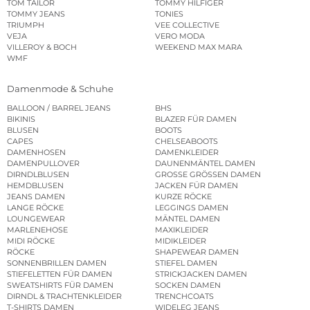
TOM TAILOR
TOMMY HILFIGER
TOMMY JEANS
TONIES
TRIUMPH
VEE COLLECTIVE
VEJA
VERO MODA
VILLEROY & BOCH
WEEKEND MAX MARA
WMF
Damenmode & Schuhe
BALLOON / BARREL JEANS
BHS
BIKINIS
BLAZER FÜR DAMEN
BLUSEN
BOOTS
CAPES
CHELSEABOOTS
DAMENHOSEN
DAMENKLEIDER
DAMENPULLOVER
DAUNENMÄNTEL DAMEN
DIRNDLBLUSEN
GROSSE GRÖSSEN DAMEN
HEMDBLUSEN
JACKEN FÜR DAMEN
JEANS DAMEN
KURZE RÖCKE
LANGE RÖCKE
LEGGINGS DAMEN
LOUNGEWEAR
MÄNTEL DAMEN
MARLENEHOSE
MAXIKLEIDER
MIDI RÖCKE
MIDIKLEIDER
RÖCKE
SHAPEWEAR DAMEN
SONNENBRILLEN DAMEN
STIEFEL DAMEN
STIEFELETTEN FÜR DAMEN
STRICKJACKEN DAMEN
SWEATSHIRTS FÜR DAMEN
SOCKEN DAMEN
DIRNDL & TRACHTENKLEIDER
TRENCHCOATS
T-SHIRTS DAMEN
WIDELEG JEANS