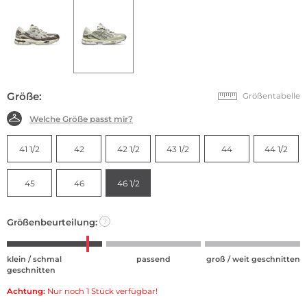
Größe:
Größentabelle
Welche Größe passt mir?
41 1/2
42
42 1/2
43 1/2
44
44 1/2
45
46
46 1/2
Größenbeurteilung:
?
klein / schmal
passend
groß / weit geschnitten
geschnitten
Achtung:
Nur noch 1 Stück verfügbar!