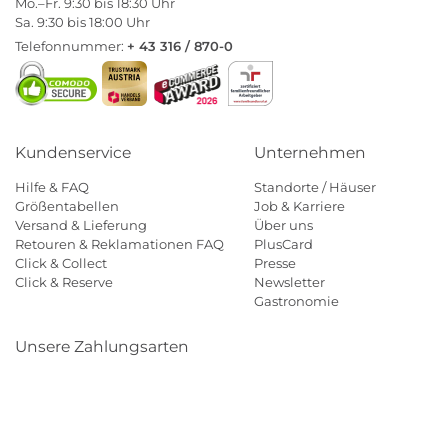
Mo.–Fr. 9:30 bis 18:30 Uhr
Sa. 9:30 bis 18:00 Uhr
Telefonnummer:
+ 43 316 / 870-0
Kundenservice
Unternehmen
Hilfe & FAQ
Standorte / Häuser
Größentabellen
Job & Karriere
Versand & Lieferung
Über uns
Retouren & Reklamationen FAQ
PlusCard
Click & Collect
Presse
Click & Reserve
Newsletter
Gastronomie
Unsere Zahlungsarten
Klarna
Paypal
Mastercard
Visa
Diners
Eps
Shop
Applepay
Amazon