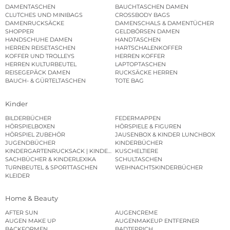
DAMENTASCHEN
BAUCHTASCHEN DAMEN
CLUTCHES UND MINIBAGS
CROSSBODY BAGS
DAMENRUCKSÄCKE
DAMENSCHALS & DAMENTÜCHER
SHOPPER
GELDBÖRSEN DAMEN
HANDSCHUHE DAMEN
HANDTASCHEN
HERREN REISETASCHEN
HARTSCHALENKOFFER
KOFFER UND TROLLEYS
HERREN KOFFER
HERREN KULTURBEUTEL
LAPTOPTASCHEN
REISEGEPÄCK DAMEN
RUCKSÄCKE HERREN
BAUCH- & GÜRTELTASCHEN
TOTE BAG
Kinder
BILDERBÜCHER
FEDERMAPPEN
HÖRSPIELBOXEN
HÖRSPIELE & FIGUREN
HÖRSPIEL ZUBEHÖR
JAUSENBOX & KINDER LUNCHBOX
JUGENDBÜCHER
KINDERBÜCHER
KINDERGARTENRUCKSACK | KINDERGARTENBEUTEL
KUSCHELTIERE
SACHBÜCHER & KINDERLEXIKA
SCHULTASCHEN
TURNBEUTEL & SPORTTASCHEN
WEIHNACHTSKINDERBÜCHER
KLEIDER
Home & Beauty
AFTER SUN
AUGENCREME
AUGEN MAKE UP
AUGENMAKEUP ENTFERNER
BACKFORMEN
BADTEPPICH