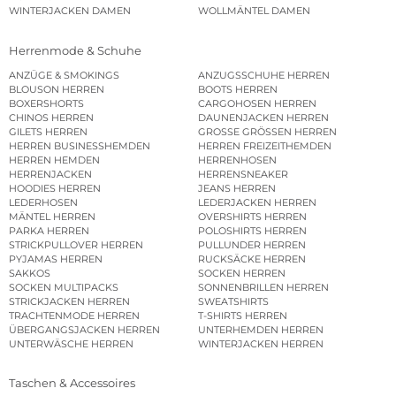
WINTERJACKEN DAMEN
WOLLMÄNTEL DAMEN
Herrenmode & Schuhe
ANZÜGE & SMOKINGS
ANZUGSSCHUHE HERREN
BLOUSON HERREN
BOOTS HERREN
BOXERSHORTS
CARGOHOSEN HERREN
CHINOS HERREN
DAUNENJACKEN HERREN
GILETS HERREN
GROSSE GRÖSSEN HERREN
HERREN BUSINESSHEMDEN
HERREN FREIZEITHEMDEN
HERREN HEMDEN
HERRENHOSEN
HERRENJACKEN
HERRENSNEAKER
HOODIES HERREN
JEANS HERREN
LEDERHOSEN
LEDERJACKEN HERREN
MÄNTEL HERREN
OVERSHIRTS HERREN
PARKA HERREN
POLOSHIRTS HERREN
STRICKPULLOVER HERREN
PULLUNDER HERREN
PYJAMAS HERREN
RUCKSÄCKE HERREN
SAKKOS
SOCKEN HERREN
SOCKEN MULTIPACKS
SONNENBRILLEN HERREN
STRICKJACKEN HERREN
SWEATSHIRTS
TRACHTENMODE HERREN
T-SHIRTS HERREN
ÜBERGANGSJACKEN HERREN
UNTERHEMDEN HERREN
UNTERWÄSCHE HERREN
WINTERJACKEN HERREN
Taschen & Accessoires