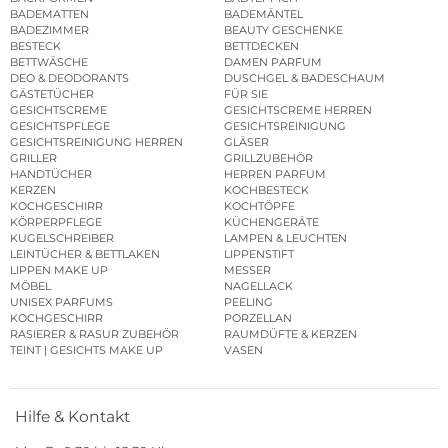
BADEMATTEN
BADEMÄNTEL
BADEZIMMER
BEAUTY GESCHENKE
BESTECK
BETTDECKEN
BETTWÄSCHE
DAMEN PARFUM
DEO & DEODORANTS
DUSCHGEL & BADESCHAUM
GÄSTETÜCHER
FÜR SIE
GESICHTSCREME
GESICHTSCREME HERREN
GESICHTSPFLEGE
GESICHTSREINIGUNG
GESICHTSREINIGUNG HERREN
GLÄSER
GRILLER
GRILLZUBEHÖR
HANDTÜCHER
HERREN PARFUM
KERZEN
KOCHBESTECK
KOCHGESCHIRR
KOCHTÖPFE
KÖRPERPFLEGE
KÜCHENGERÄTE
KUGELSCHREIBER
LAMPEN & LEUCHTEN
LEINTÜCHER & BETTLAKEN
LIPPENSTIFT
LIPPEN MAKE UP
MESSER
MÖBEL
NAGELLACK
UNISEX PARFUMS
PEELING
KOCHGESCHIRR
PORZELLAN
RASIERER & RASUR ZUBEHÖR
RAUMDÜFTE & KERZEN
TEINT | GESICHTS MAKE UP
VASEN
Hilfe & Kontakt