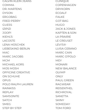
CALVIN KLEIN JEANS
CLINIQUE
COMMA
COPENHAGEN
DR. MARTENS
DRYKORN
DYSON
ECOALF
ERGOBAG
FALKE
FRED PERRY
GOT BAG
GUESS
HUGO
IZIPIZI
JACK & JONES
JOOP!
KAPTEN & SON
KIEHL’S
LA PRAIRIE
LACOSTE
LE CREUSET
LENA HOSCHEK
LEVI’S®
LIEBESKIND BERLIN
LUISA CERANO
MAC
MARC CAIN
MARC JACOBS
MARC O’POLO
MCM
MEY
MICHAEL KORS
MONARI
MOS MOSH
NEW BALANCE
OFFICINE CREATIVE
OLYMP
ON SCHUHE
ONLY
OPUS
PAUL GREEN
POLO RALPH LAUREN
RAGWEAR
RAINKISS
REISENTHEL
REPLAY
RICHROYAL
SAMSONITE
SANETTA
SATCH
SKINY
SMEG
SOMEDAY
STEP BY STEP
TOM FORD