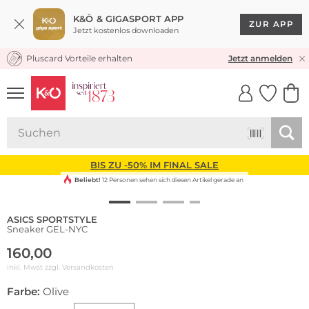
K&Ö & GIGASPORT APP
ZUR APP
Jetzt kostenlos downloaden
Pluscard Vorteile erhalten
KOSTENLOSER VERSAND* & RÜCKVERSAND
Jetzt anmelden
UNSERE APP
CLICK &
CLICK &
COLLECT
RESERVE
BIS ZU -50% IM FINAL SALE
Beliebt!
12 Personen sehen sich diesen Artikel gerade an
ASICS SPORTSTYLE
Sneaker GEL-NYC
160,00
inkl. Mwst zzgl.
Versandkosten
Farbe:
Olive