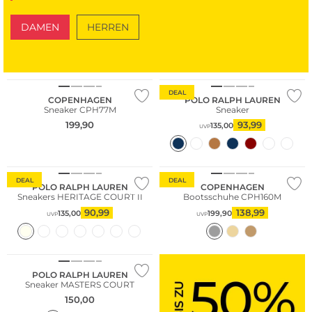
DAMEN
HERREN
SCHUHE
TASCHEN
Nachhaltig
DEAL
COPENHAGEN
POLO RALPH LAUREN
Sneaker CPH77M
Sneaker
199,90
93,99
135,00
UVP
DEAL
DEAL
POLO RALPH LAUREN
COPENHAGEN
Sneakers HERITAGE COURT II
Bootsschuhe CPH160M
90,99
138,99
135,00
199,90
UVP
UVP
POLO RALPH LAUREN
Sneaker MASTERS COURT
150,00