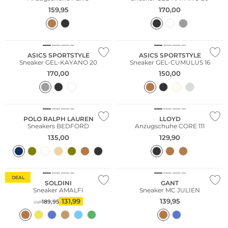
159,95
170,00
NEU
NEU
ASICS SPORTSTYLE
ASICS SPORTSTYLE
Sneaker GEL-KAYANO 20
Sneaker GEL-CUMULUS 16
170,00
150,00
NEU
POLO RALPH LAUREN
LLOYD
Sneakers BEDFORD
Anzugschuhe CORE 111
135,00
129,90
Fashion Tipp
NEU
DEAL
SOLDINI
GANT
Sneaker AMALFI
Sneaker MC JULIEN
131,99
139,95
189,95
UVP
Bestseller