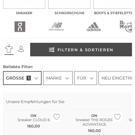
SNEAKER
SCHNÜRSCHUHE
BOOTS & STIEFELETTE
FILTERN & SORTIEREN
Beliebte Filter:
GRÖSSE
1
MARKE
FÜR
NEU EINGETRO
Be
Unsere Empfehlungen für Sie
Bestseller
Bestseller
Wa
ON
ON
Sneaker CLOUD 6
Sneaker THE ROGER
Sn
ADVANTAGE
160,00
160,00