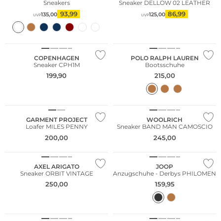
Sneakers
Sneaker DELLOW 02 LEATHER
93,99
86,99
135,00
125,00
UVP
UVP
COPENHAGEN
POLO RALPH LAUREN
Sneaker CPH1M
Bootsschuhe
199,90
215,00
NEU
GARMENT PROJECT
WOOLRICH
Loafer MILES PENNY
Sneaker BAND MAN CAMOSCIO
200,00
245,00
NEU
AXEL ARIGATO
JOOP
Sneaker ORBIT VINTAGE
Anzugschuhe - Derbys PHILOMEN
250,00
159,95