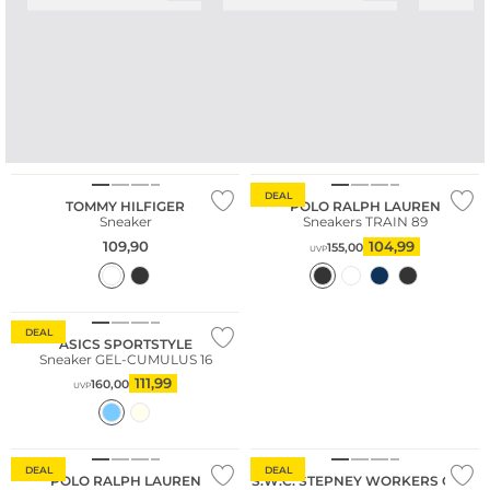
.
DEAL
TOMMY HILFIGER
POLO RALPH LAUREN
Sneaker
Sneakers TRAIN 89
109,90
104,99
155,00
UVP
DEAL
ASICS SPORTSTYLE
Sneaker GEL-CUMULUS 16
111,99
160,00
UVP
DEAL
DEAL
POLO RALPH LAUREN
S.W.C. STEPNEY WORKERS CLUB