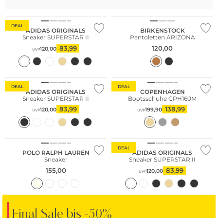
Bestseller
Bestseller
DEAL
ADIDAS ORIGINALS
BIRKENSTOCK
Sneaker SUPERSTAR II
Pantoletten ARIZONA
83,99
120,00
120,00
UVP
DEAL
DEAL
ADIDAS ORIGINALS
COPENHAGEN
Sneaker SUPERSTAR II
Bootsschuhe CPH160M
83,99
138,99
120,00
199,90
UVP
UVP
DEAL
POLO RALPH LAUREN
ADIDAS ORIGINALS
Sneaker
Sneaker SUPERSTAR II
155,00
83,99
120,00
UVP
Final Sale bis -50%