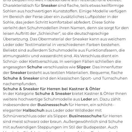
Charakteristisch für
Sneaker
sind flache, teils etwas keilförmige
Sohlen aus hochwertigen Kunststoffen. Einige Modelle verfügen
im Bereich der Ferse über ein zusätzliches Luftpolster in der
Sohle, das jeden Schritt komfortabel abfedert. Diese Sohle
verleiht den Schuhmodellen ihren Namen, denn sie sorgt für den
leisen Auftritt der „Schleicher“, so die deutschsprachige
Übersetzung. Das Obermaterial der Sneaker kann aus weichem
Leder oder Textilmaterial in verschiedenen Farben bestehen.
Beliebt sind außerdem Schuhmodelle aus Funktionsfasern, die
atmungsaktiv und wasserdicht sind. Als Verschluss dient ein
Schnür- oder Klettverschluss. In wenigen Fällen schließen die
angesagten
Schuhe
verschlusslos wie
Slipper
. Das Innenfutter
der
Sneaker
besteht aus textilen Materialien. Bequeme, flache
Schuhe & Sneaker
sind den klassischen Sport- und Turnschuhen
nachempfunden.
Schuhe & Sneaker für Herren bei Kastner & Öhler
In der Kategorie
Schuhe & Sneaker
bietet Kastner & Öhler Ihnen
weitere hochwertige Schuhmodelle aus
Leder
an. Dazu zählt
insbesondere der
Businessschuh
für Herren, ein schlicht-
eleganter
Halbschuh
aus Leder oder Wildleder mit
Schnürverschluss oder als Slipper.
Businessschuhe
für Herren
sind meist schwarz oder braun. Außergewöhnlich sind Schuhe
mit aufwendigen Steppungen im Stil der Budapester. Auch