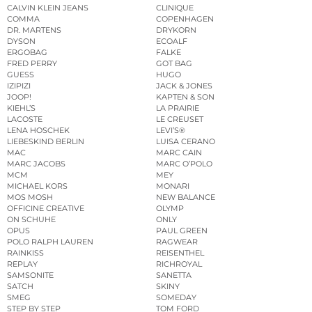
CALVIN KLEIN JEANS
CLINIQUE
COMMA
COPENHAGEN
DR. MARTENS
DRYKORN
DYSON
ECOALF
ERGOBAG
FALKE
FRED PERRY
GOT BAG
GUESS
HUGO
IZIPIZI
JACK & JONES
JOOP!
KAPTEN & SON
KIEHL’S
LA PRAIRIE
LACOSTE
LE CREUSET
LENA HOSCHEK
LEVI’S®
LIEBESKIND BERLIN
LUISA CERANO
MAC
MARC CAIN
MARC JACOBS
MARC O’POLO
MCM
MEY
MICHAEL KORS
MONARI
MOS MOSH
NEW BALANCE
OFFICINE CREATIVE
OLYMP
ON SCHUHE
ONLY
OPUS
PAUL GREEN
POLO RALPH LAUREN
RAGWEAR
RAINKISS
REISENTHEL
REPLAY
RICHROYAL
SAMSONITE
SANETTA
SATCH
SKINY
SMEG
SOMEDAY
STEP BY STEP
TOM FORD