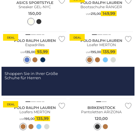
ASICS SPORTSTYLE
POLO RALPH LAUREN
Sneaker GEL-NYC
Bootsschuhe RANGER
150,00
149,99
215,00
UVP
DEAL
DEAL
POLO RALPH LAUREN
POLO RALPH LAUREN
Espadrilles
Loafer MERTON
93,99
135,99
135,00
195,00
UVP
UVP
Shoppen Sie in Ihrer Größe
Schuhe für Herren
DEAL
POLO RALPH LAUREN
BIRKENSTOCK
Loafers MERTON
Pantoletten ARIZONA
135,99
120,00
195,00
UVP