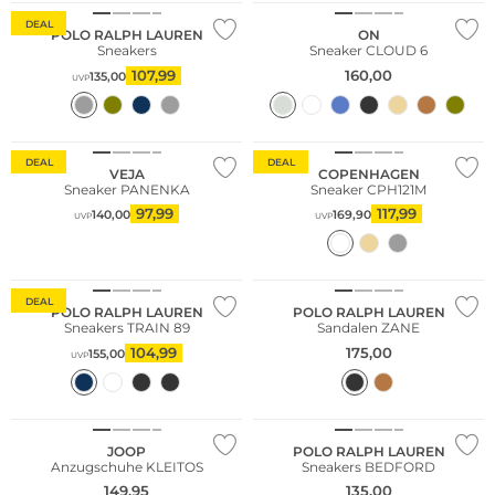
DEAL
POLO RALPH LAUREN
ON
Sneakers
Sneaker CLOUD 6
107,99
160,00
135,00
UVP
Fashion Tipp
Nachhaltig
Nachhaltig
DEAL
DEAL
VEJA
COPENHAGEN
Sneaker PANENKA
Sneaker CPH121M
97,99
117,99
140,00
169,90
UVP
UVP
DEAL
POLO RALPH LAUREN
POLO RALPH LAUREN
Sneakers TRAIN 89
Sandalen ZANE
104,99
175,00
155,00
UVP
NEU
JOOP
POLO RALPH LAUREN
Anzugschuhe KLEITOS
Sneakers BEDFORD
149,95
135,00