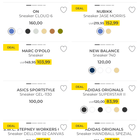
DEAL
ON
NUBIKK
Sneaker CLOUD 6
Sneaker JASE MORRIS
160,00
152,99
219,95
UVP
Nachhaltig
NEU
DEAL
MARC O'POLO
NEW BALANCE
Sneaker
Sneaker 740
103,99
120,00
149,95
UVP
NEU
DEAL
ASICS SPORTSTYLE
ADIDAS ORIGINALS
Sneaker GEL-1130
Sneaker SUPERSTAR II
100,00
83,99
120,00
UVP
DEAL
DEAL
S.W.C. STEPNEY WORKERS CLUB
ADIDAS ORIGINALS
Sneaker DELLOW 02 CANVAS
Sneaker HANDBALL SPEZIAL