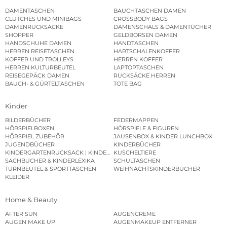
DAMENTASCHEN
BAUCHTASCHEN DAMEN
CLUTCHES UND MINIBAGS
CROSSBODY BAGS
DAMENRUCKSÄCKE
DAMENSCHALS & DAMENTÜCHER
SHOPPER
GELDBÖRSEN DAMEN
HANDSCHUHE DAMEN
HANDTASCHEN
HERREN REISETASCHEN
HARTSCHALENKOFFER
KOFFER UND TROLLEYS
HERREN KOFFER
HERREN KULTURBEUTEL
LAPTOPTASCHEN
REISEGEPÄCK DAMEN
RUCKSÄCKE HERREN
BAUCH- & GÜRTELTASCHEN
TOTE BAG
Kinder
BILDERBÜCHER
FEDERMAPPEN
HÖRSPIELBOXEN
HÖRSPIELE & FIGUREN
HÖRSPIEL ZUBEHÖR
JAUSENBOX & KINDER LUNCHBOX
JUGENDBÜCHER
KINDERBÜCHER
KINDERGARTENRUCKSACK | KINDERGARTENBEUTEL
KUSCHELTIERE
SACHBÜCHER & KINDERLEXIKA
SCHULTASCHEN
TURNBEUTEL & SPORTTASCHEN
WEIHNACHTSKINDERBÜCHER
KLEIDER
Home & Beauty
AFTER SUN
AUGENCREME
AUGEN MAKE UP
AUGENMAKEUP ENTFERNER