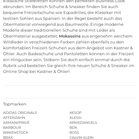
klassische
Stiefeletten
können den perfekten Business-Look
abrunden. Im Bereich Schuhe & Sneaker finden Sie auch
bequeme Freizeitschuhe wie
Espadrilles,
die Klassiker mit
textilen Sohlen aus Spanien. In der Regel besteht auch das
Obermaterial vorwiegend aus Baumwolle. Einige moderne
Modelle dieser traditionellen Schuhe sind mit Leder als
Obermaterial ausgestattet.
Mokassins
aus angenehm weichem
Wildleder in verschiedenen Farben zählen ebenfalls zu den
komfortablen Freizeit-Schuhen aus dem Angebot von Kastner &
Öhler. Auch
Badeschuhe
und
Pantoletten
können in der Freizeit
ein Hingucker sein. Stöbern Sie doch einfach einmal durch die
Rubrik und bestellen Sie gleich Ihre neuen Schuhe & Sneaker im
Online Shop
bei Kastner & Öhler!
Topmarken
ADIDAS ORIGINALS
AESOP
AFFENZAHN
ALESSI
ARMANI/PRIVÉ
ARMEDANGELS
BARBOUR
BDK
BIRKENSTOCK
BOSS
BRAX
CALVIN KLEIN