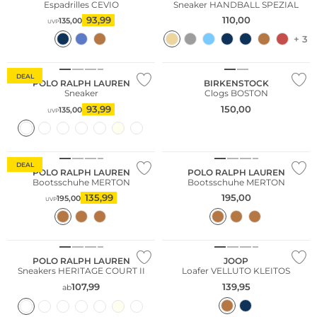
Espadrilles CEVIO
Sneaker HANDBALL SPEZIAL
93,99
110,00
135,00
UVP
+ 3
DEAL
POLO RALPH LAUREN
BIRKENSTOCK
Sneaker
Clogs BOSTON
93,99
150,00
135,00
UVP
DEAL
POLO RALPH LAUREN
POLO RALPH LAUREN
Bootsschuhe MERTON
Bootsschuhe MERTON
135,99
195,00
195,00
UVP
POLO RALPH LAUREN
JOOP
Sneakers HERITAGE COURT II
Loafer VELLUTO KLEITOS
107,99
139,95
ab