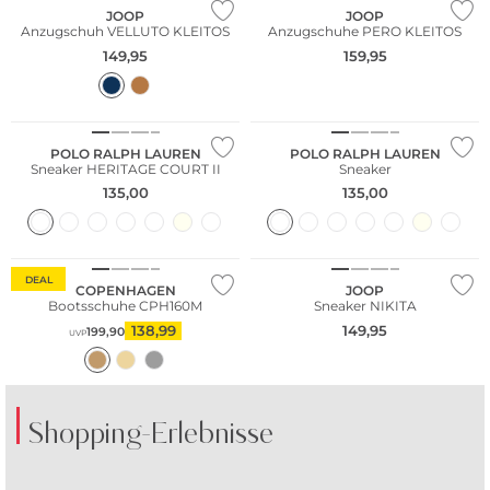
JOOP
JOOP
Anzugschuh VELLUTO KLEITOS
Anzugschuhe PERO KLEITOS
149,95
159,95
POLO RALPH LAUREN
POLO RALPH LAUREN
Sneaker HERITAGE COURT II
Sneaker
135,00
135,00
DEAL
COPENHAGEN
JOOP
Bootsschuhe CPH160M
Sneaker NIKITA
138,99
149,95
199,90
UVP
Shopping-Erlebnisse