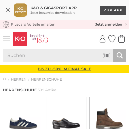
K&Ö & GIGASPORT APP
ZUR APP
Jetzt kostenlos downloaden
Pluscard Vorteile erhalten
30 TAGE RÜCKGABERECHT
Jetzt anmelden
UNSERE APP
CLICK &
CLICK &
COLLECT
RESERVE
BIS ZU -50% IM FINAL SALE
HERREN
HERRENSCHUHE
HERRENSCHUHE
599 Artikel