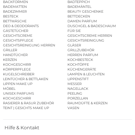
BACKFORMEN
BADTEPPICH
BADEMATTEN
BADEMÄNTEL
BADEZIMMER
BEAUTY GESCHENKE
BESTECK
BETTDECKEN
BETTWÄSCHE
DAMEN PARFUM
DEO & DEODORANTS
DUSCHGEL & BADESCHAUM
GÄSTETÜCHER
FÜR SIE
GESICHTSCREME
GESICHTSCREME HERREN
GESICHTSPFLEGE
GESICHTSREINIGUNG
GESICHTSREINIGUNG HERREN
GLÄSER
GRILLER
GRILLZUBEHÖR
HANDTÜCHER
HERREN PARFUM
KERZEN
KOCHBESTECK
KOCHGESCHIRR
KOCHTÖPFE
KÖRPERPFLEGE
KÜCHENGERÄTE
KUGELSCHREIBER
LAMPEN & LEUCHTEN
LEINTÜCHER & BETTLAKEN
LIPPENSTIFT
LIPPEN MAKE UP
MESSER
MÖBEL
NAGELLACK
UNISEX PARFUMS
PEELING
KOCHGESCHIRR
PORZELLAN
RASIERER & RASUR ZUBEHÖR
RAUMDÜFTE & KERZEN
TEINT | GESICHTS MAKE UP
VASEN
Hilfe & Kontakt