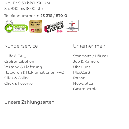
Mo.–Fr. 9:30 bis 18:30 Uhr
Sa. 9:30 bis 18:00 Uhr
Telefonnummer:
+ 43 316 / 870-0
Kundenservice
Unternehmen
Hilfe & FAQ
Standorte / Häuser
Größentabellen
Job & Karriere
Versand & Lieferung
Über uns
Retouren & Reklamationen FAQ
PlusCard
Click & Collect
Presse
Click & Reserve
Newsletter
Gastronomie
Unsere Zahlungsarten
Klarna
Paypal
Mastercard
Visa
Diners
Eps
Shop
Applepay
Amazon