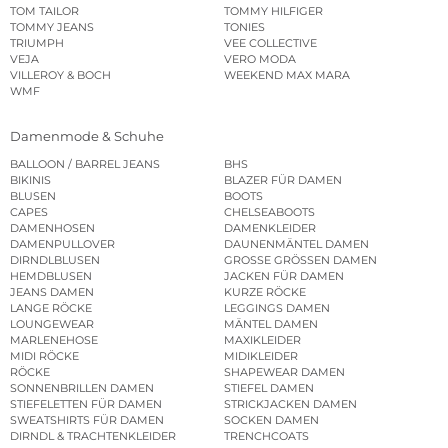
TOM TAILOR
TOMMY HILFIGER
TOMMY JEANS
TONIES
TRIUMPH
VEE COLLECTIVE
VEJA
VERO MODA
VILLEROY & BOCH
WEEKEND MAX MARA
WMF
Damenmode & Schuhe
BALLOON / BARREL JEANS
BHS
BIKINIS
BLAZER FÜR DAMEN
BLUSEN
BOOTS
CAPES
CHELSEABOOTS
DAMENHOSEN
DAMENKLEIDER
DAMENPULLOVER
DAUNENMÄNTEL DAMEN
DIRNDLBLUSEN
GROSSE GRÖSSEN DAMEN
HEMDBLUSEN
JACKEN FÜR DAMEN
JEANS DAMEN
KURZE RÖCKE
LANGE RÖCKE
LEGGINGS DAMEN
LOUNGEWEAR
MÄNTEL DAMEN
MARLENEHOSE
MAXIKLEIDER
MIDI RÖCKE
MIDIKLEIDER
RÖCKE
SHAPEWEAR DAMEN
SONNENBRILLEN DAMEN
STIEFEL DAMEN
STIEFELETTEN FÜR DAMEN
STRICKJACKEN DAMEN
SWEATSHIRTS FÜR DAMEN
SOCKEN DAMEN
DIRNDL & TRACHTENKLEIDER
TRENCHCOATS