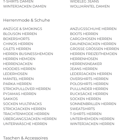
T-SHIRTS DAMEN
WIDELEG JEANS
WINTERJACKEN DAMEN
WOLLMÄNTEL DAMEN
Herrenmode & Schuhe
ANZÜGE & SMOKINGS
ANZUGSSCHUHE HERREN
BLOUSON HERREN
BOOTS HERREN
BOXERSHORTS
CARGOHOSEN HERREN
CHINOS HERREN
DAUNENJACKEN HERREN
GILETS HERREN
GROSSE GRÖSSEN HERREN
HERREN BUSINESSHEMDEN
HERREN FREIZEITHEMDEN
HERREN HEMDEN
HERRENHOSEN
HERRENJACKEN
HERRENSNEAKER
HOODIES HERREN
JEANS HERREN
LEDERHOSEN
LEDERJACKEN HERREN
MÄNTEL HERREN
OVERSHIRTS HERREN
PARKA HERREN
POLOSHIRTS HERREN
STRICKPULLOVER HERREN
PULLUNDER HERREN
PYJAMAS HERREN
RUCKSÄCKE HERREN
SAKKOS
SOCKEN HERREN
SOCKEN MULTIPACKS
SONNENBRILLEN HERREN
STRICKJACKEN HERREN
SWEATSHIRTS
TRACHTENMODE HERREN
T-SHIRTS HERREN
ÜBERGANGSJACKEN HERREN
UNTERHEMDEN HERREN
UNTERWÄSCHE HERREN
WINTERJACKEN HERREN
Taschen & Accessoires