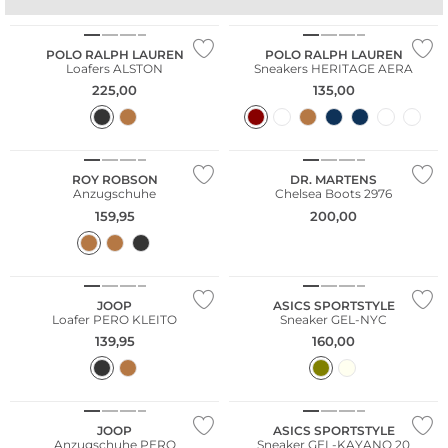
POLO RALPH LAUREN
POLO RALPH LAUREN
Loafers ALSTON
Sneakers HERITAGE AERA
225,00
135,00
NEU
ROY ROBSON
DR. MARTENS
Anzugschuhe
Chelsea Boots 2976
159,95
200,00
JOOP
ASICS SPORTSTYLE
Loafer PERO KLEITO
Sneaker GEL-NYC
139,95
160,00
JOOP
ASICS SPORTSTYLE
Anzugschuhe PERO
Sneaker GEL-KAYANO 20