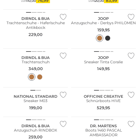
76,99
83,99
110,00
120,00
UVP
UVP
DIRNDL & BUA
JOOP
Trachtenschuhe - Haferlschuhe
Anzugschuhe - Derbys PHILOMEN
Antikbock
159,95
229,00
DIRNDL & BUA
JOOP
Trachtenschuh
Sneaker Tinta Coralie
349,00
149,95
Nachhaltig
NATIONAL STANDARD
OFFICINE CREATIVE
Sneaker M03
Schnürboots HIVE
199,00
529,95
Bestseller
DIRNDL & BUA
DR. MARTENS
Anzugschuh RINDBOX
Boots 1460 PASCAL
AMBASSADOR
259,00