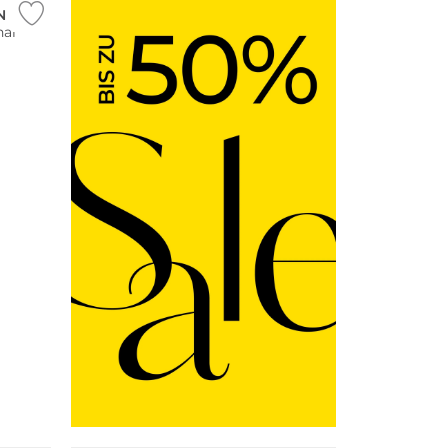
N
hal