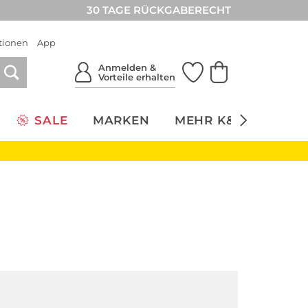
30 TAGE RÜCKGABERECHT
tionen
App
Anmelden &
Vorteile erhalten
SALE
MARKEN
MEHR K&Ö
NACH
Neu