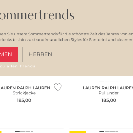
ommertrends
en Sie unsere Sommertrends für die schönste Zeit des Jahres: von e
ooks bis hin zu strandfreundlichen Styles für Santorini und clean
MEN
HERREN
Zu allen Trends
AMALFI VIBES
LAUREN RALPH LAUREN
LAUREN RALPH LAURE
Strickjacke
Pullunder
195,00
185,00