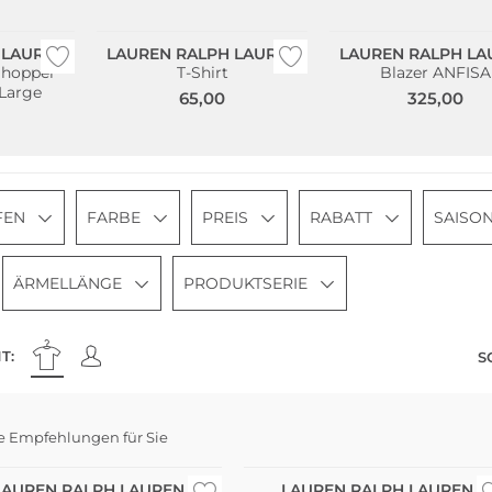
 LAUREN
LAUREN RALPH LAUREN
LAUREN RALPH LA
Shopper
T-Shirt
Blazer ANFISA
Large
65,00
325,00
FEN
FARBE
PREIS
RABATT
SAISO
ÄRMELLÄNGE
PRODUKTSERIE
T:
S
e Empfehlungen für Sie
LAUREN RALPH LAUREN
LAUREN RALPH LAUREN