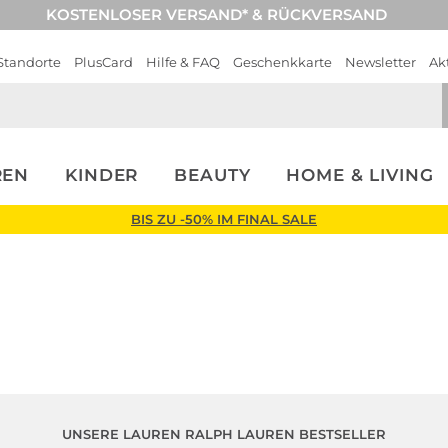
KOSTENLOSER VERSAND* & RÜCKVERSAND
Standorte
PlusCard
Hilfe & FAQ
Geschenkkarte
Newsletter
Ak
REN
KINDER
BEAUTY
HOME & LIVING
BIS ZU -50% IM FINAL SALE
ren
UNSERE LAUREN RALPH LAUREN BESTSELLER