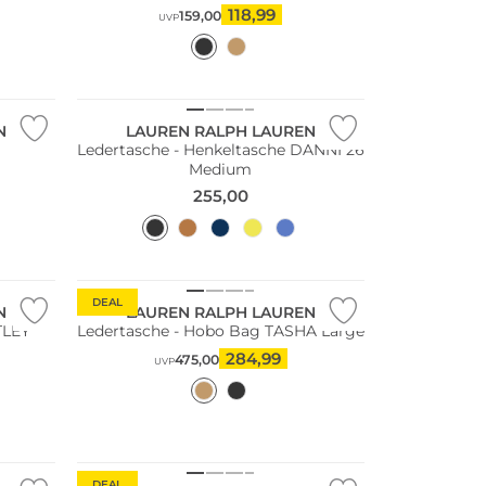
118,99
159,00
UVP
N
LAUREN RALPH LAUREN
Ledertasche - Henkeltasche DANNI 26
Medium
255,00
DEAL
N
LAUREN RALPH LAUREN
TLEY
Ledertasche - Hobo Bag TASHA Large
284,99
475,00
UVP
DEAL