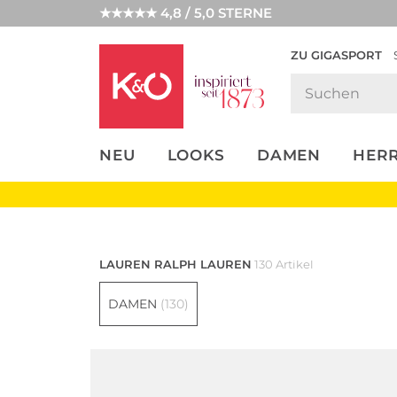
★★★★★ 4,8 / 5,0 STERNE
ZU GIGASPORT
FASHION-
UNSERE APP
CLICK &
CLICK &
TRENDS
COLLECT
RESERVE
NEU
LOOKS
DAMEN
HER
Polo Ralph Lau
LAUREN RALPH LAUREN
130 Artikel
DAMEN
(130)