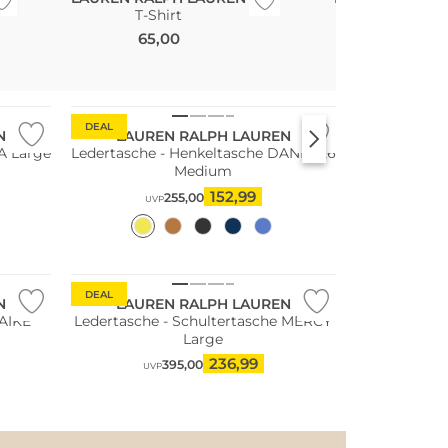
T-Shirt
Blazer AN
65,00
325,00
DEAL
N
LAUREN RALPH LAUREN
A Large
Ledertasche - Henkeltasche DANNI 26
Medium
152,99
255,00
UVP
DEAL
N
LAUREN RALPH LAUREN
AIKE
Ledertasche - Schultertasche MERCY
Large
236,99
395,00
UVP