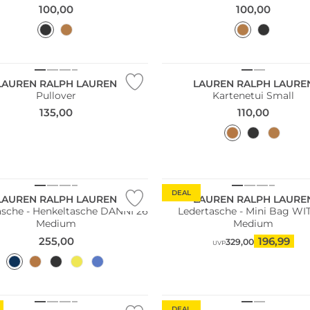
100,00
100,00
LAUREN RALPH LAUREN
LAUREN RALPH LAURE
Pullover
Kartenetui Small
135,00
110,00
DEAL
LAUREN RALPH LAUREN
LAUREN RALPH LAURE
asche - Henkeltasche DANNI 26
Ledertasche - Mini Bag WI
Medium
Medium
255,00
196,99
329,00
UVP
DEAL