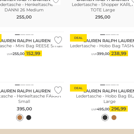
dertasche - Henkeltasche
Ledertasche - Shopper KARLY
DANNI 26 Medium
TOTE Large
255,00
295,00
DEAL
LAUREN RALPH LAUREN
LAUREN RALPH LAURE
asche - Mini Bag REESE Small
Ledertasche - Hobo Bag TASH
152,99
238,99
255,00
399,00
UVP
UVP
DEAL
LAUREN RALPH LAUREN
LAUREN RALPH LAURE
tasche - Henkeltasche FARRH
Ledertasche - Hobo Bag BL
Small
Large
395,00
296,99
495,00
UVP