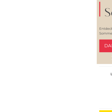
S
Entdeck
Sommerl
DA