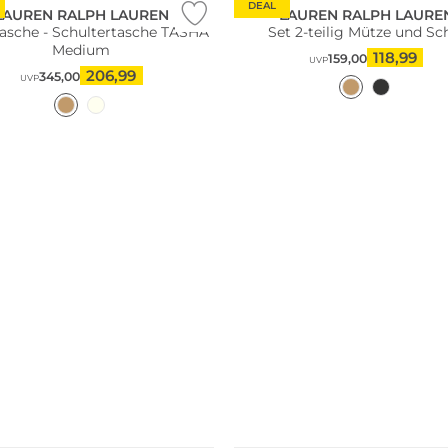
DEAL
LAUREN RALPH LAUREN
LAUREN RALPH LAURE
asche - Schultertasche TASHA
Set 2-teilig Mütze und Sc
Medium
118,99
159,00
UVP
206,99
345,00
UVP