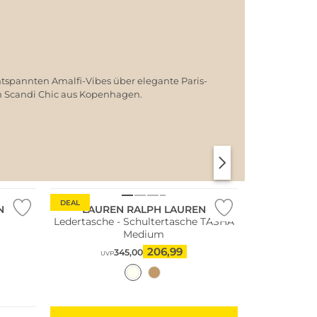
ntspannten Amalfi-Vibes über elegante Paris-
em Scandi Chic aus Kopenhagen.
SANTORINI SOFT
PARIS CHIC
DEAL
N
LAUREN RALPH LAUREN
Ledertasche - Schultertasche TASHA
Medium
206,99
345,00
UVP